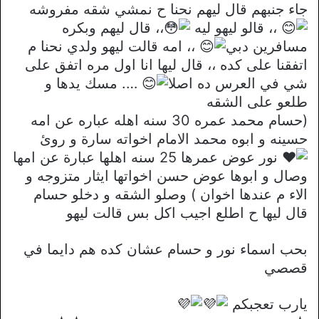
جاء جنبهم قال ليهم نحنا ح نمشي شقه مفروشه
،، قالو ليهو ليه
،، قال ليهم وبكره
مسافرين دبي
،، امه قالت ليهو ولدي نحنا م
اتفقنا على كده ،، قال ليها انا اول مره اتفق على
شي في العرس ده اصلا
…. مسك يدها و
طلعو على الشقه
(حسام محمد عمره 30 سنه اهله عباره عن امه
حسينه و ابوه محمد الامام اخواته سارة و روئ
نور عوض عمرها 25 سنه اهلها عبارة عن امها
وصال و ابوها عوض حسن اخواتها ايثار متزوجه و
الاء م عندها اخوان ) وصلو الشقه و دخلو حسام
قال ليها ح اطلع اجيب اكل بس قالت ليهو
بحب اسماء نور و حسام عشان كده هم دايما في
قصصي
يارب تعجبكم