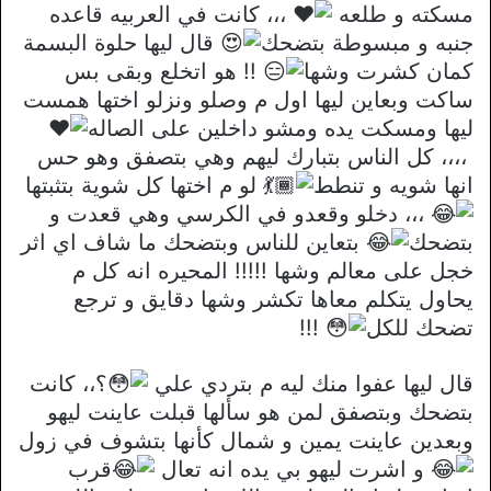
مسكته و طلعه
،،، كانت في العربيه قاعده
جنبه و مبسوطة بتضحك
قال ليها حلوة البسمة
كمان كشرت وشها
!! هو اتخلع وبقى بس
ساكت وبعاين ليها اول م وصلو ونزلو اختها همست
ليها ومسكت يده ومشو داخلين على الصاله
،،،، كل الناس بتبارك ليهم وهي بتصفق وهو حس
انها شويه و تنطط
لو م اختها كل شوية بتثبتها
،،، دخلو وقعدو في الكرسي وهي قعدت و
بتضحك
بتعاين للناس وبتضحك ما شاف اي اثر
خجل على معالم وشها !!!!! المحيره انه كل م
يحاول يتكلم معاها تكشر وشها دقايق و ترجع
تضحك للكل
!!!
قال ليها عفوا منك ليه م بتردي علي
؟،، كانت
بتضحك وبتصفق لمن هو سألها قبلت عاينت ليهو
وبعدين عاينت يمين و شمال كأنها بتشوف في زول
و اشرت ليهو بي يده انه تعال
قرب