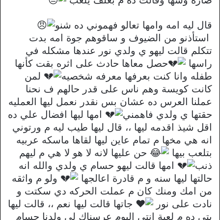
قال ليه امه وامها تعالو فهموني ده شنو
استأذنو من الضيوف و ساقوهم جوة امه بدت
تتكلم قالت ليهو ي ولدي نور عندها مشكله في
راسها
حصل معاها حادث على اثره بقت كأنها
طفله وانا كنت بعرفها معرفه شخصيه
لمن
كانت كويسة وهم ناس على قدر حالهم ف نحنا
عملنا العرس ده عشان بس نقدر نعمل ليها العمليه
حقتها ي ولدي فاهمني
امها ليها افضال علي ده
اقل شيذ اقدمه ليها ،، قال ليها طيب ليه م ورتوني
انه هي مخها م تمام عاين ليها لقاها ماسكه عربيه
بتلعب بيها
حن عليها لانه لا هو لا هي م ليهم
ذنب
امها قالت ليهو حسام ي ولدي والله انه
حالتها ليها سنه و م قادرة اعالجها
ولو م واثقه
من امك ومنك كان م عملت الحركه دي سكتت و
نادت على نور
جاتها قالت ليها نعم ،، قالت ليها
بتي ده م لعبة انتي اليوم عرسناك لي ولدنا حسام