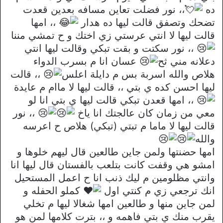
ده
،، نور فضلت تعاين مسافه بعدين قعدت
تضحك وتصفق قالت ليها ده هدار
،، امها
قالت ليها لا انتي عرستي زي اختك و ح تمشي مننا
،، نور سكتت و بقت تبكي وقالت ليها انتي
دعلانه مني ثح
عسان انا م بسرب الدواء
هلاص والله اسربة بس م دايلة اعلس
،، قالت
ليها احسن كده ي بتي ،، قالت ليها لا ماام م عايدة
،، امها قعدن تبكي قالت ليها ي بتي انا لو
معي من زمان كان عالجتك انا ياخ
،، نور
قالت ليها لا ماما م تبتي (تبكي) هلاص ح اعرسه
والله
امها حضنتها ولمن جاين طالعين قال ليهم خلوها و
امشو هي وقفت كانت بتلعب بالفستان قال ليها انا
وانتي مظلومين م ليك ذنب انا ح اعمل المستحيل
انك ترجعي زي م كنتي اول
كملو الحفله و
لمن جاين منها و طالعين امها شغالا ليها م تخلي
يقرب منك ي بتي فاهمه و ،، بترت كلامها لمن هو