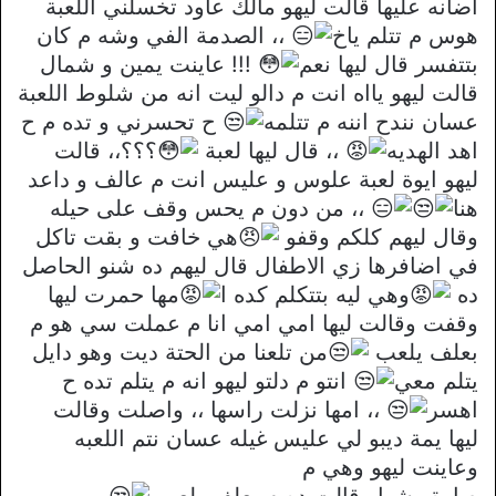
اضانه عليها قالت ليهو مالك عاود تخسلني اللعبة
هوس م تتلم ياخ
،، الصدمة الفي وشه م كان
بتتفسر قال ليها نعم
!!! عاينت يمين و شمال
قالت ليهو يااه انت م دالو ليت انه من شلوط اللعبة
عسان نندح اننه م تتلمه
ح تحسرني و تده م ح
اهد الهديه
،، قال ليها لعبة
؟؟؟،، قالت
ليهو ايوة لعبة علوس و عليس انت م عالف و داعد
هنا
،، من دون م يحس وقف على حيله
وقال ليهم كلكم وقفو
هي خافت و بقت تاكل
في اضافرها زي الاطفال قال ليهم ده شنو الحاصل
ده
وهي ليه بتتكلم كده ا
مها حمرت ليها
وقفت وقالت ليها امي امي انا م عملت سي هو م
بعلف يلعب
من تلعنا من الحتة ديت وهو دايل
يتلم معي
انتو م دلتو ليهو انه م يتلم تده ح
اهسر
،، امها نزلت راسها ،، واصلت وقالت
ليها يمة ديبو لي عليس غيله عسان نتم اللعبه
وعاينت ليهو وهي م
صارة وشها وقالت ده م بعلف يلعب