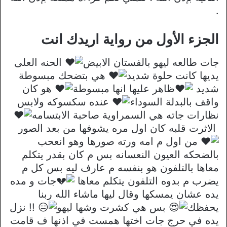
.
الجزء الأول من رواية اريدك انت
جات طالعه ليهو بالفستان الابيض
الحنه العلى
يديها كانت حلوة شديد
هي بتضحك مبسوطة
شديد
ظاهر عليها انها مبسوطة
هو كان
واقف بالبدلة السوداء
عنده سكسوكه ولابس
نظارات جاته هي السمراوية صاحبة الابتسامه
الاثرت قلبه كان اول مره يشوفها من بعد الصور
من اول م امه ورته صورها وهو انعحب
بالضحكه العيون النعسانه بس م كان بقدر يتكلم
معاها بالتلفون هو بنفسه م عارف ليه بس كل م
يضرب م بدوه التلفون يتكلم معاها
جات و مده
يده عشان يمسكها وقال ليها ماشاء الله ربنا
يحفظك
بس هي كشرت وشها ليهو
!! نزل
يده في حرج جات اختها همست في اذنها ف قامت