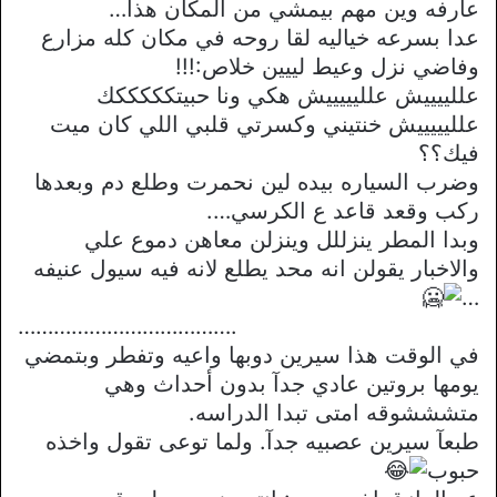
عارفه وين مهم بيمشي من المكان هذا…
عدا بسرعه خياليه لقا روحه في مكان كله مزارع
وفاضي نزل وعيط لييين خلاص:!!!
عللييييش علليييييش هكي ونا حبيتكككككك
علليييييش خنتيني وكسرتي قلبي اللي كان ميت
فيك؟؟
وضرب السياره بيده لين نحمرت وطلع دم وبعدها
ركب وقعد قاعد ع الكرسي….
وبدا المطر ينزللل وينزلن معاهن دموع علي
والاخبار يقولن انه محد يطلع لانه فيه سيول عنيفه
…
……………………………….
في الوقت هذا سيرين دوبها واعيه وتفطر وبتمضي
يومها بروتين عادي جدآ بدون أحداث وهي
متشششوقه امتى تبدا الدراسه.
طبعآ سيرين عصبيه جدآ. ولما توعى تقول واخذه
حبوب