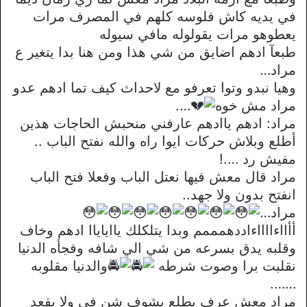
في يديه كاش فلوسه كلهم في المصرف مرات
يعطوهو مرات يقولوله مافي سيوله
طبعآ ادهم اضايق من شي هذا ومن هنا بدا يتغير ع
مراد…
وهيا نبدو وتوا تعرفو مع لاحداث كيف تما ادهم عدو
مراد مش خوه
….
مراد: ادهم ياادهم عارفني منحبش الحاجات هذين
أطلع وبلاش حركات ايوا راه والله نفتح الباب ..
مفيش رد ….!
مراد قال معش فيها نعتل الباب وفعلا فتح الباب
انفتح بدون ولا جهد..
مراد…
أأااءااااءاددهمممم وبدا يتلكلك يااياياا ادهم وخاف
وقلبه يدق بسرعه من شي الي شافه وفجأه الدنيا
نقلبت برا وصوت شرطه
والدنيا مقلوبه
…….
مراد معش عرف يطلع يشوف شن في ولا يقعد