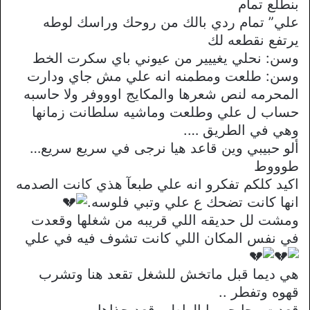
بنطلع تمام
علي” تمام ردي بالك من روحك وراسك لوطه
يرتفع نقطعه لك
وسن: نحلي يغييير من عيوني باي سكرت الخط
وسن: طلعت ومطمنه انه علي مش جاي ودارت
المحرمه لنص شعرها والمكايج اوووفر ولا حاسبه
حساب ل علي وطلعت وماشيه سلطانت زمانها
وهي في الطريق ….
ألو حبيبي وين قاعد هيا نرجى في سريع سريع…
طوووط
اكيد كلكم تفكرو انه علي طبعآ هذي كانت الصدمه
انها كانت تضحك ع علي وتبي فلوسه.
ومشت لل حديقه اللي قريبه من شغلها وقعدت
في نفس المكان اللي كانت تشوف فيه في علي
هي ديما قبل ماتخش للشغل تقعد هنا وتشرب
قهوه وتفطر ..