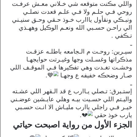
واللي مڪنت متوقعه شي خـلاني معـش عرفـت
روحي فـي حلـم ولا فـي علـم قعدت نصلـي
ونبـڪي ونقأول يااارب خـوذ حـقي وحـق سنيـني
الي راحـن حسـبي الله ونعـم الوڪيل وههـذي
تـڪفي .
ـ
سيـرين: روحـت م الـجامعه باطلـه عزقـت
مذڪراتها وغسـلت وجها وغيـرتت حوايجهـا
وخشـت تغـدت وهي تفڪيرها فـي الموقـف اللي
صـار وضحڪه خفيفه ع وجهـا
.
ـ
إستـبرق: تـصلي يـاارب ع قد الـقهر اللي عشـته
واليـتم اللي حسـيت بيـه وهلي عايـشين عوضـني
خيـر فـي راجلي ياارب مليـاش الا انـت حسـبي
يارب خوذ حقي
.
الجزء الأول من رواية اصبحت حياتي