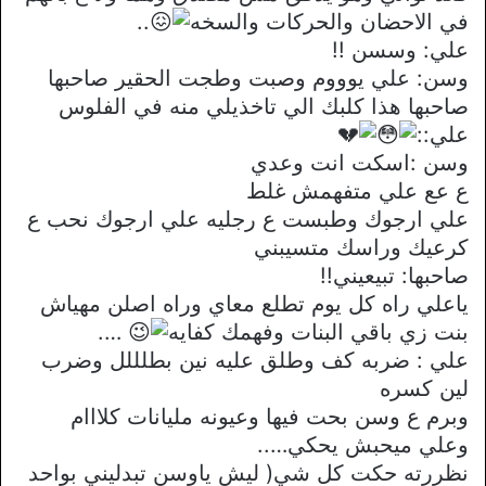
في الاحضان والحركات والسخه
..
علي: وسسن !!
وسن: علي يوووم وصبت وطجت الحقير صاحبها
صاحبها هذا كلبك الي تاخذيلي منه في الفلوس
علي::
وسن :اسكت انت وعدي
ع عع علي متفهمش غلط
علي ارجوك وطبست ع رجليه علي ارجوك نحب ع
كرعيك وراسك متسيبني
صاحبها: تبيعيني!!
ياعلي راه كل يوم تطلع معاي وراه اصلن مهياش
بنت زي باقي البنات وفهمك كفايه
….
علي : ضربه كف وطلق عليه نين بطلللل وضرب
لين كسره
وبرم ع وسن بحت فيها وعيونه مليانات كلااام
وعلي ميحبش يحكي…..
نظررته حكت كل شي( ليش ياوسن تبدليني بواحد