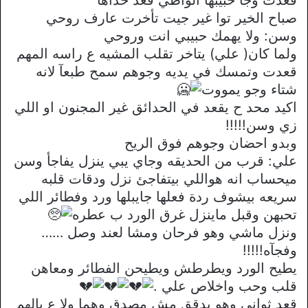
قعدت وجا حبيبها الواطي قعد حذاها
صباح الخير توا غير جيت تأخرت عارف روحي
وسن: ولا يهمك حبيبي انت وروحي
ولما كان( علي) يتاخر تقلب المشيه ع راسه المهم
قعدت وتمسك في يديه وجوهم سمح طبعآ لانه
شتاء وجو يمووت
اكيد محد ح يقعد في الحدائق غير المجنون او اللي
زي وسن!!!!!
وبدو احضان وجوهم فوق الريح
علي: قرب من الحديقه وجاي يبي ينزل يفاجأ وسن
ميحساب انه هواللي بيتفاجئ نزل ودقات قلبه
سريعه بيشوف ردة فعلها جايبلها ورد وفطائر اللي
تحبهن وقبل ماينزل غرق الورد ب عطره
ونزل ماشي وهو فرحان ومشا لعند وصل ……
وفجآه!!!!!
يطيح الورد ويطرطش ويطيحن الفطائر ومعاهن
قلب وحب واخلاص علي .
قعد ثواني وهو يدقق مش مصدق وهما ولا ع بالهم