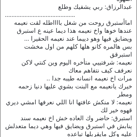
عبدالرزاق: ربي يشفيك وطلع
…………………………………….
اماأستبرق روحت من شغل بااااطله لقت نعيمه
عندها خوها واخ نعيمه هذا ديما عينه ع استبرق
ويضايق فيها وهو دييما عند نعيمه الحقيرا …
بس هالمره كانو هلها كلهم من اول مخشت
استبرقق
نعيمه: شرفتييي متأخره اليوم وين كنتي لاكن
نعرفف كيف نتفاهم معاك
مرات اخ نعيمه انسانه طيبه جدا ..
خيرك يانعيمه مع البنت بشوي عليها دنيا زحمه
ومطر
نعيمه: لا منكش عافتها انا اللي نعرفها امشي ديري
قهوه خير لك
استبرق: حاضر وك العاده خش اخ نعيمه سند
ينابش في استبرق ويضايق فيها وهي ديما متعدلش
عليه وكل مايقربلها تباعده