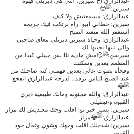
عبدالرازق اخ سيرين: انتي هي ديريلي قهوه
سيرين:
عبدالرازق: مسمعتيش ولا كيف
سيرين: خطاني اييوا راه نرتكب فيك جريمه
استغفر الله منعند الصبح
عبدالرازق: وحياة سيرين ديريلي معاي صاحبي
والي تبيها نجيبها لك
سيرسن:
مش ماديه ناا بس جيبلي كبدا من
المطعم بعدين وسكتت
وفجأه بصوت عالي بعدين فهمني كنه صاحبك من
عند الصبح الناس ترقد.. لدرجه عبدالرازق انفجع
عبدالرازق: والله مجنونه ومانك طبيعيه ديري
القهوه وعيطيلي
سيرين: يسير خير توا اقلب وجك معنديش لك مزاز
عبدالرازق:
مزاز
سيرين: شدخلك اقلب وجهك وشوي وتعال خوذ
القهوه