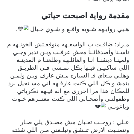
مقدمة رواية اصبحت حياتي
هـيي روايـهه شـويه واقـع و شـوي خـيال
.
مـراد: ضاقـت بِ الواسعـهه متوقعـتش الخونـهه م
ناسـنا وأصدقائـنا معش عرفـت ويـن ندير وجـي
ولمينـا دبشنـا انـا والعائلـهه وطلعنـا م المدينـه
اللي ساكنيـن فيـها بڪل نمـشي فـي الطريـق
وهلـي مـعاي فـ السياره مـش عارف ويـن ولمـن
بنمشـو ڪل اللي ڪنت عارفـهه اني مسـتحيل نرد
للمڪان هذا مرا اخررى مع انه فيـهه ذڪرياتي
وطفولتـي وأصحـابي اللي ڪنت معتبـرهم خـوت
وباعونـي
ـ
عـلي : روحـت تعـبان مش مصـدق يلي صـار
ونتمنـيت الارض تنـشق وتبلـعني مـن اللي شفته