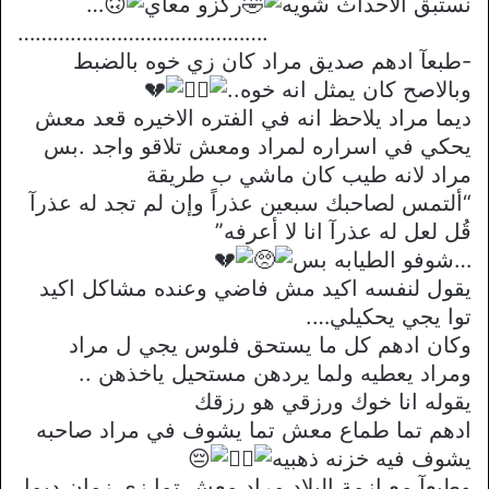
نستبق الاحداث شويه
ركزو معاي
…
…………………………………….
-طبعآ ادهم صديق مراد كان زي خوه بالضبط
وبالاصح كان يمثل انه خوه..
ديما مراد يلاحظ انه في الفتره الاخيره قعد معش
يحكي في اسراره لمراد ومعش تلاقو واجد .بس
مراد لانه طيب كان ماشي ب طريقة
“ألتمس لصاحبك سبعين عذراً وإن لم تجد له عذرآ
قُل لعل له عذرآ انا لا أعرفه”
…شوفو الطيابه بس
يقول لنفسه اكيد مش فاضي وعنده مشاكل اكيد
توا يجي يحكيلي….
وكان ادهم كل ما يستحق فلوس يجي ل مراد
ومراد يعطيه ولما يردهن مستحيل ياخذهن ..
يقوله انا خوك ورزقي هو رزقك
ادهم تما طماع معش تما يشوف في مراد صاحبه
يشوف فيه خزنه ذهبيه
وطبعآ مع ازمة البلاد مراد معش تما زي زمان ديما