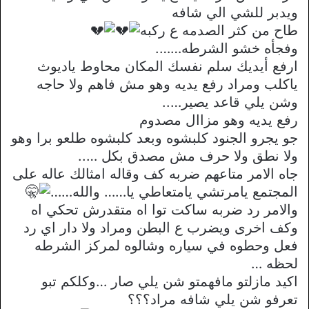
ويدبر للشي الي شافه
طاح من كثر الصدمه ع ركبه
وفجأه خشو الشرطه…….
ارفع أيديك سلم نفسك المكان محاوط ياديوث
ياكلب ومراد رفع يديه وهو مش فاهم ولا حاجه
وشن يلي قاعد يصير…..
رفع يديه وهو مزاال مصدوم
جو يجرو الجنود كلبشوه وبعد كلبشوه طلعو برا وهو
ولا نطق ولا حرف مش مصدق بكل …..
جاه الامر متاعهم ضربه كف وقاله امثالك عاله على
المجتمع يامرتشي يامتعاطي يا…… والله……
والامر رد ضربه ساكت توا اه متقدرش تحكي اه
وكف اخرى ويضرب ع البطن ومراد ولا دار اي رد
فعل وحطوه في سياره وشالوه لمركز الشرطه
لحظه …
اكيد مازلتو مافهمتو شن يلي صار …وكلكم تبو
تعرفو شن يلي شافه مراد؟؟؟