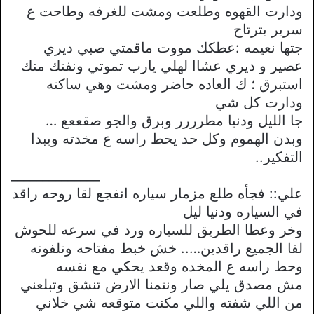
ودارت القهوه وطلعت ومشت للغرفه وطاحت ع
سرير بترتاح
جتها نعيمه :عطكك مووت ماقمتي صبي ديري
عصير و ديري عشاا لهلي يارب تموتي ونفتك منك
استبرق ؛ ك العاده حاضر ومشت وهي ساكته
ودارت كل شي
جا الليل ودنيا مطرررر وبرق والجو صقععع …
وبدن الهموم وكل حد يحط راسه ع مخدته ويبدا
التفكير..
______________
علي:: فجأه طلع مزمار سياره انفجع لقا روحه راقد
في السياره ودنيا ليل
وخر وعطا الطريق للسياره ورد في سرعه للحوش
لقا الجميع راقدين….. خش خبط مفتاحه وتلفونه
وحط راسه ع المخده وقعد يحكي مع نفسه
مش مصدق يلي صار ونتمنا الارض تنشق وتبلعني
من اللي شفته واللي مكنت متوقعه شي خلاني