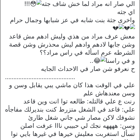
الي صار انه مراد لما خش شاف جثه
!!!
اي جثه
واخرى جثة بنت شابه في عز شبابها وجمال حرام
معش عرف مراد من هذي وليش ادهم مش قاعد
وشن جابها لادهم وادهم ليش محذرش وشن قصة
الشرطه عرم اسأله في راس مراد؟؟
و في راسنا
..
ح نعرفو شن صار في الاحداث الجايه
……………………………………
علي في الوقت هذا كان ماشي يبي يقابل وسن و
وسن معندهاش علم
رنت ع علي قالتله: طالعه توا انت وين قاعد
علي: قاعد في الشغل متزرط كنت بنديرلك مفاجأه
نشوفك لاكن مصار شي جاني شغل طارئ
وسن: ههههه نجك لي حبيبي نااا عرفت اصلن
تسأل استغربت معليش خيرها في غيرها بايي توا