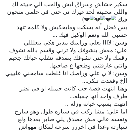
سكير حشاش وسراق ليش والحب الي حبيته لك
واللي محبيته لحد غيرك تي حتى في حلمي منخون
فيك
)
بس فضل أنه يسكت ومايحكيش ولا كلمه تنهد
حسبي الله ونعم الوكيل فيك …
وسن: لاااا يعلي وراسك مدير هكي ينعلللي
علي: معش بنشوفك ولا ترني وقسم بالله نشوف
رقمك ولا حتى نشوفك بصدفه تنقلب حياتك جحيم
وانتي عارفتني وطجها ع صاحبها.
وسن: لا ي علي وراصك انا غلطت سامحني عليييي
ااخ وقعدت تبكي…
وهنا انتهت قصة حب كانت جميله او في نضر
طرف واحد أنها جميله…
انتهت بسبب خيانه وزله ..
اما علي: مشا ركب في سياره طول وهو سارح
ونفسه عالي مش مصدق يلي صاير بعدها ولع
سيارته وعدا في اخررر سرعه لمكان مهواش