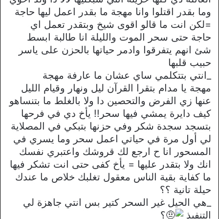
وما بقدر اقتلوا وانا مهجة ما بقدر اعمل ليها حاجة
=لكن انت ما قالو اقوى شيخ وبتقدر تعمل اي
حاجة حتى سحر الموت والليلة انا طالبة ابسط
شئ انهم يتفرقوا وادمر حياتها بالحزن على ياسر
حبيب قلبها
_انتي بتتكلمي ساي عشان ما عارفة مهجة
مهجة يا مدام بتقرا القرآن ليل ونهار وقيام الليل
عنها زي الفرض والتحصين دا ولا بالغلط ما بتنساهو
كيف دايرة يمشي فيها سحر!! يأخ دي في فرحها
بتسجد سجدة شكر وفي حزنها بتبكي في المصلاية
لي أول مرة في حياتي اعمل سحر وما يسري في
المسحور انا ح ارجع لك قروشك واعتبري نفسك
انك ولا بتقدر عليها = يأخ كفى حتى انت تشكر فيها
ما كفاية بقية الناس معقول تغلبك خلاص ما عندك
حيلة تانية ؟؟
_هي الحيل غير السحر كتير بس انتي جاهزة لي
التنفيذ
؟