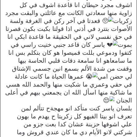
اشوف مجرد حيطان انا قاعدة اشوف في كل
زاوية منها سعادتي الكانت مع عائلتي والبقت مجرد
زكريات
قعدتا في آخر ركن في الغرفة ولسة
الأصوات بتترد في أذني اذا قولتا بكيت بكون قصرتا
في حق نفسي لاني في الحقيقة ما قاعدة ابكي انا
بموت
ياسر كان قاعد جنبي ختيت راسي في
كتفوا ودموعي بللت قميصوا هو كان بتكلم بس انا
ما سامعاهو انا سامعة دقات قلبي الحاسة بيها
وقفت من شدة الألم بسمع انين جسمي الإشتاق
لي حضن امي
عمرها الحياة ما كانت عادلة
في حقي وعمري ما شكيت منها والحمد الله هسي
ما شاكية منها اسأل الله ان يجمعني بيهم في أعلى
الجنان
بلسان ياسر كنت متأكد انو مهجةح تتألم لمن
تعرف انو بيتا الفيهو كل زكريتا ح يهدم ما بهون
علي اشوفها حزينة عشان كدا بعت جزو من
شركتي لانو الأيام دي ما كان عندي قروش وما