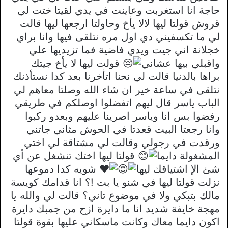
حاجة انا استغربت وعاينت في يدي لقيتا ختت لي
قروش قولتا ليها لالا يأخ وحاولتا ارجعها ليها قالت
لي ما تكسفيني دي اول مره نتلقى فيها وانا براي
خجلانة اني جيت ويدي فاضية فما تزيديها علي
واقبلي بيها عشاني
قولت ليها لا يأخ جيتك
براها بالدنيا قالت لي نحنا اتأخرنا بعد كدا نستأذنك
نتلقى في ساعة خير ان شاء الله وصلتا معاهم لي
الباب ياسر قال ليهم اتفضلوا اوصلكم في طريقي
رفضوا بس انا وياسر اصرينا عليهم وبعدو ركبوا
وانا رجعتا البيت قعدتا في الحوش مثاني جاتني
ورقدت في رجولي وقالت لي مشتاقة لي اختي
المشغولة دايما
قولتا ليها اختك تنشغل عن أي
شئ الإ اشتياقك ليها
شويه كدا دموعها
نزلت قولتا ليها في شنو يا بت !؟ انا قدامك كويسة
مالك بتبكي ولا في موضوع تاني؟ قالت لي والله يا
مهجة خايفة شديد انا ما دايرة ازح من جمبك دايرة
اكون دايما معاك وكانت ماسكاني عليها بقوة قولتا