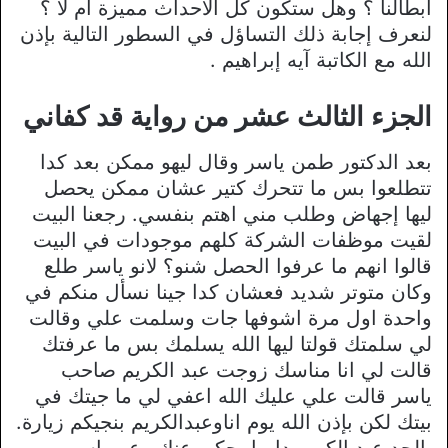
أبطالنا ؟ وهل ستكون كل الأحداث مميزة ام لا ؟
لنعرف إجابة ذلك التساؤل في السطور التالية بإذن
الله مع الكاتبة آيه إبراهيم .
الجزء الثالث عشر من رواية قد كفاني
بعد الدكتور طمن ياسر وقال ليهو ممكن بعد كدا
تتطلعوا بس ما تتحرك كتير عشان ممكن يحصل
ليها إجهاض وطلب مني اهتم بنفسي. رجعنا البيت
لقيت موظفات الشركة كلهم موجودات في البيت
قالوا انهم ما عرفوا الحصل شنو؟ لانو ياسر طلع
وكان متوتر شديد فعشان كدا جينا نسأل منكم في
واحدة اول مرة اشوفها جات وسلمت علي وقالت
لي سلمتك قولتا ليها الله يسلمك بس ما عرفتك
قالت لي انا مناسك زوجت عبد الكريم صاحب
ياسر قالت علي عليك الله اعفي لي ما جيتك في
بيتك لكن بإذن الله يوم اناوعبدالكريم بنجيكم زيارة.
بالجد عبد الكريم دايما بحكي عنك وعن ياسر