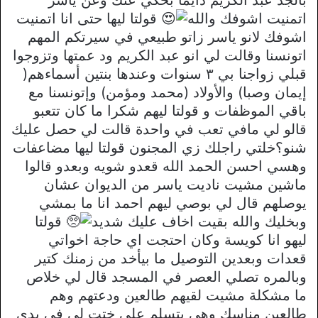
اتمنيت اشوفك والله
قولتا ليها حتى انا اتمنيت
اشوفك لانو ياسر زاتو طبيعي في سيرتكم المهم
اتونسنا وقالت لي انو عبد الكريم ود عمتها وتزوجوا
قبلي زواجنا بي ٣ سنوات وعندها بنتين أسماءهم(
إيمان وصبا) والأولاد (محمد ومؤمن) وإتونسنا مع
باقي الموظفات و قولتا ليهم شكرا ما كان تتعبو
قالو لي مافي تعب في واحدة قالت لي حصل عليك
شنو؟خلتي راجلك زي المجنون قولتا ليها مضاعفات
وهسي احسن الحمد الله قعدو شويه وبعدو قالوا
ماشين مشيت ناديت ياسر من الديوان عشان
يوصلهم قال لي بوصي ليهم احمد انا ما بمشي
وبخليك والله بقيت اخاف عليك شديد
قولتا
ليهو انا كويسة وكان احتجت اي حاجة اخواتي
قعدات وبعدين التوصيل ما بيأخد من زمنك كتير
وبالمره تصلي العصر في المسجد قال لي خلاص
ما مشكلة مشيت لقيهم طالعين ودعتهم وهم
طالعين مناسك وهي بتسلم علي ختت لي في يدي