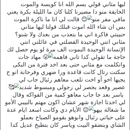
ليها مثاني قولي بسم الله انا كويسة والموت
الخايفة منو دا مصيرنا كلنا كان ما الليلة بكرة يعني
مافي مفر منو
قالت لي انا ما ناكرة الموت
بس ان شاء الله اموت قبلك قولتا ليها مثاني
حبيبتي فاكرة اني ما بتعذب من بعدك ولا شنو؟
مثاني انتي الوحيدة الفضلتي في عائلتي انتي
الإنسانة الوحيدة البموت الف مرة لو يوم حصل لك
حاجة ما تقولي كدا تاني فاهمه
مهاد جات
واتكلمت مع مثاني حتى بعد اخد فترة من البكى
سكتت رتال كانت قاعدة ورا ضهري وفرحانة انو ح
يجيها اخو أو اخت تلعب معاهم رئبال جاب لي
عصير وقعد يحصر لي رجولي ومبسوط شديد
ياسر بعد جا جاب معاهو كمية من الفواكه وقال
لي اخدتا اجازة شهر عشان اكون مهتم بالبيبي الأمو
ما شغالة بيهو
الأيام دي وكانت اسعد ايام عدة
على حياتي رئبال وابوهو بقومو الصباح بعملو
الشاي وبنضفو البيت وياسر كان بتطبخ عديل كدا