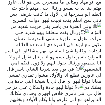
مع انو مهاد ومثاني ما مقصرين بس هو قال عاوز
يهتم بينا بذات نفسو ورئبال بقى مهتم بأختو حتى
اتعلم انو يسرحها في الأول ما كانت بترضى بس
تاني لمن اتعلم بقت تجيب ليهو ادوات التسريح
وفي الفترة دي ياسر بقى قريب شديد من
التؤام
ورتال بقت متعلقة بيهو شديد حتى
مرات بتقول ما عاوزة تمشي المدرسة عشان
تكون مع ابوها في الفترة دي السعاده العائلة
ازدادت وكانوا شئ اساسي انهم بتشاكلوا في اسم
المولود ياسر بقول بسميهو انا ريتال تقول ليهو لا
انا بسميهو ورئبال بقول ليهم ولا زول فيكم امي
البتسمهو
في يوم بعد شربنا الشاي ياسر قال
لي عاوزين نطلع انا والأولاد مشوار تقدري تمشي
معانا قولتا ليهو اي قال لي يا شيخة انتي جادة بي
بطنك دي
قولتا ليهو جادة والمكان على مزاجي
قال لي إنتي تأمري خلاص اجهزي وحددي مكانك
الدايراهو مع اني عارفو وانا بكلم الأولاد وبخليهم