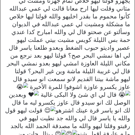
يجهزو قولتا ليهو خلاص تمام جهزنا ومشت لي
مثاني وقلت ليها ارح معانا قالت لي عمي عبدالله
كأنوا محموم ما بقدر اخليهو والله قولتا ليها خلاص
ما مشكلة ومشيت لي عمي عبدالله في الديوان
وسألتو عن صحتو قال لي والله امبارح كدا عندي
حمة بس الليلة كويس مشيت بيتي عملت ليهو
عصير واديتو حبوب الضغط وبعدو طلعنا ياسر قال
لي اها نمشي البحر صح؟ قولتا ليهو بعد نرجع من
مكاني الليلة العاوزة امشي ليهو بعدو نمشي البحر
قال لي غريبة الليلة ماشة وين غير البحر؟ قولتا
ليهو ماشة بيتنا القديم لانو سمعت انو سيدو قال
عاوز يكسرو عاوزة اشوفوا للمرة الأخيرة
قال لي اي شئ ولا البكى غالية
وبعدين
الوصل لك انو سيدو قال عاوز يكسرو ليه ما قال
لك انو ياسر قرة عينك اشترهو
قولت ليهو قول
والله يا ياسر قال لي والله جد نطيت ليهو في
رقبتو وقلتا ليهو والله ما مصدقة الحمد الله بالجد
ما م عارفة اقول شنو
ريتال جات من