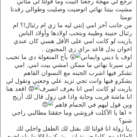
نرجع لي مهجة رجعنا البيت وما قولتا لي مثاني
مشيت بيتنا نهائي اتوضيت وصليت وطوالي رقدتا
نومتا
من جانب آخر امي إنتي ليه ما زي ام رئبال!؟ ام
رئبال حنينة وطيبة وبتحب اولادها وأولاد الناس
ياريت لو كانت امي على الأقل هسي كان عندي
اخوان بدل قاعد براي زي المجنون .
اوف يا ديني وايماني
يأخ المنعولة دي ما تجيب
لي سيرتا نهائي ما ممكن امشي بيت امي. امي
تشكر فيها اشرب الجبنه مع النسوان القاهم
بشكرو فيها وانت تجي تزيد علي وجعتي وتقول لي
ياريت لو كانت امي انا بعرف اتصرف
اقعد هنا
انا ماشة قريب وجاية واذا في زول قال لك أريج
وين قول ليهم في الحمام فاهم
= اها يا الأكلت قروشي وما حققتا مطالبي راجي
شنو؟
_يا زولة انا قولتا لك بقتل لك الطفل واخلي لك
العائلة دي كلها حزينة انتي شبكتيها لالا دا ولد اخوي