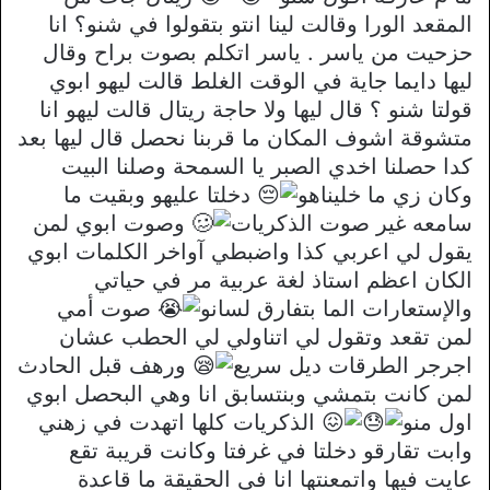
المقعد الورا وقالت لينا انتو بتقولوا في شنو؟ انا
حزحيت من ياسر . ياسر اتكلم بصوت براح وقال
ليها دايما جاية في الوقت الغلط قالت ليهو ابوي
قولتا شنو ؟ قال ليها ولا حاجة ريتال قالت ليهو انا
متشوقة اشوف المكان ما قربنا نحصل قال ليها بعد
كدا حصلنا اخدي الصبر يا السمحة وصلنا البيت
وكان زي ما خليناهو
دخلتا عليهو وبقيت ما
سامعه غير صوت الذكريات
وصوت ابوي لمن
يقول لي اعربي كذا واضبطي آواخر الكلمات ابوي
الكان اعظم استاذ لغة عربية مر في حياتي
والإستعارات الما بتفارق لسانو
صوت أمي
لمن تقعد وتقول لي اتناولي لي الحطب عشان
اجرجر الطرقات ديل سريع
ورهف قبل الحادث
لمن كانت بتمشي وبنتسابق انا وهي البحصل ابوي
اول منو
الذكريات كلها اتهدت في زهني
وابت تقارقو دخلتا في غرفتا وكانت قريبة تقع
عايت فيها واتمعنتها انا في الحقيقة ما قاعدة