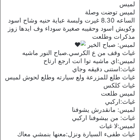
لميس
لميس توضت وصلة
الساعه 8.30 غيرت ولبسة عباية حنيه وشاح اسود
وكويش اسود وحقيبه صغيرة سوداء وف ايدها زوز
مذكرات وطلعت
لميس: صباح الخير
غياث وقف من ع الكرسي.صباح النور ماشيه
لميس:اي ماشيه توا انت ارجع ارتاح
غياث:استنى دقيقه وجاي
غياث طلع للمزرعة ولع سيارته وطلع لحوش لميس
غياث كلكس
لميس طلعت
غياث:اركبي
لميس: مانقدرش يشوفنا
غياث: من بيشوفنا اركبي
لميس:لا غياث
غياث طفىء السيارة ونزل:معنها بنمشي معاك