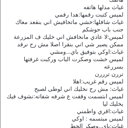
غياث مدلها هاتفه
لميس كتبت رقمها:هدا رقمي
غياث شافلها:خشي ماتخافيش اني بنقعد معاك
جنب باب حوشكم
لميس:لا عادي مانخافش اني خليك ف المزرعة
ممكن يصير شي اني بنقرا اصلا مش رح نرقد
غياث:اوكي بتوفيق باي…ومشي
لميس خشت وصكرت الباب وركبت غرفتها
بسررعه
تررن ترررن
لميس رقم غريب:اهلا
غياث: مش رح نخليك اني لوطى لصبح
لميس ابتسمت وقفت ع شرفه شفاته:نشوف فيك
يخليك ليا
غياث:اقري واطمني
لميس مبتسمه : اوكي
غياث:باي..وصكر الخط