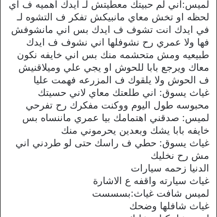
لميس:اني لم حبيتك معطيتش لـ ايدك اهميه ف اي
لحظه او تخش معاي مانبيكش تفكر ف التشوه لـ
في ايدك انت تشوف ف ايدك بس اني مانشوفش
فها ولا عمري رح نشوفلها اني نشوف ف ايدك
طبيعيه ومش متحشمه منك بس اني خايفه نكون
معاك ويرجع بابا للحوش او يجي علي وميلاقنيش
ف الحوش ولا يلقوك ف المزرعه فهمت عليا
غياث يسوق: اني طلعتك معاي لاني حسيتك
محبوسه طول اليوم ووكنت مفكرك رح تفرحي
لميس: صدقني اهتمامك بيا عمري ماننساه بس
خايفه بابا يشك وبعدين يحرموني منك
غياث يسوق: حطي ف راسك حتى لو طردني اني
مش رح نخليك
الدنيا زحمه سيارات
غياث سيارته واقفه ع الاشارة
لميس شافت غياث:بسسست
غياث شافلها وضحك