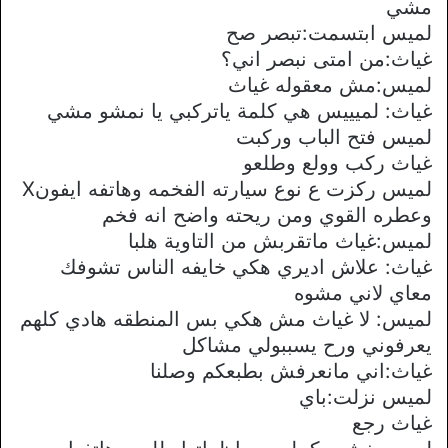
مشي
لميس ابتسمت:تبصر صح
غياث:من امتى نبصر اني؟
لميس:مش معقوله غياث
غياث: لميييس هي كلمة ياتركبي يا نمشو مشي
لميس فتح الباب وركبت
غياث ركب وولع وطلعو
لميس ركزت ع نوع سيارته الفخمه وهاتفه ايفونX
وعطره القوي ومن ريحته واضح انه فخم
لميس:غياث ماتقربش من التاوية هلبا
غياث: علاش اديري هكي خايفه الناس تشوفك
معاي لاني مشوه
لميس: لا غياث مش هكي بس المنطقه هادي كلهم
يعرفوني ورح يسببولي مشاكل
غياث:اني مانعرفش بطبعكم وصلنا
لميس نزلت:باي
غياث رجع