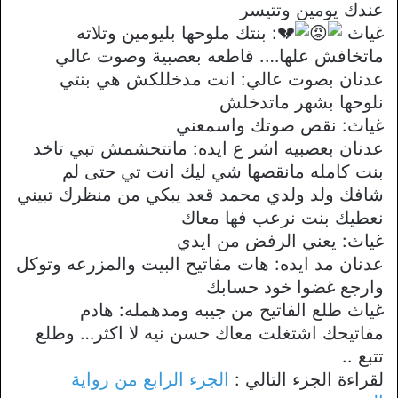
عندك يومين وتتيسر
غياث
: بنتك ملوحها بليومين وتلاته
ماتخافش علها…. قاطعه بعصبية وصوت عالي
عدنان بصوت عالي: انت مدخللكش هي بنتي
نلوحها بشهر ماتدخلش
غياث: نقص صوتك واسمعني
عدنان بعصبيه اشر ع ايده: ماتتحشمش تبي تاخد
بنت كامله مانقصها شي ليك انت تي حتى لم
شافك ولد ولدي محمد قعد يبكي من منظرك تبيني
نعطيك بنت نرعب فها معاك
غياث: يعني الرفض من ايدي
عدنان مد ايده: هات مفاتيح البيت والمزرعه وتوكل
وارجع غضوا خود حسابك
غياث طلع الفاتيح من جيبه ومدهمله: هادم
مفاتيحك اشتغلت معاك حسن نيه لا اكثر… وطلع
تتبع ..
لقراءة الجزء التالي :
الجزء الرابع من رواية