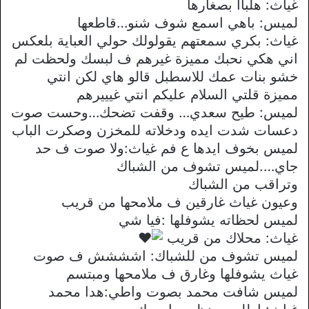
غياث: هلباا بصغارها
لميس: باهي اسمع شوف شنو…قاطعها
غياث: بكري سمعتهم يقولولك حولي العباية بلعكس
اني هكي نحبك مميزة غيرهم ف لبسك ولحظت لم
خشو بنات عمك للاسطبل قالو هاي لكن انتي
مميزة قلتي السلام عليكم انتي غيييرهم
لميس: طيح سعدي… وقفت تضحك…وحست صوت
دعسات شدت ايده ودخلاته للمخزن وصكرت الباب
لميس بخوف ايدها ع فم غياث:ولا صوت ف حد
جاي….لميس تشوف من الشباك
وتراقب من الشباك
وعيون غياث غارقين ف ملامحها من قريب
لميس لحظاته يشوفلها :فيا شي
غياث: محلاك من قريب
لميس تشوف من للشباك: اشششش ف صوت
غياث يشوفلها وغارق ف ملامحها ومبتسم
لميس شافت محمد بصوت واطي:هدا محمد