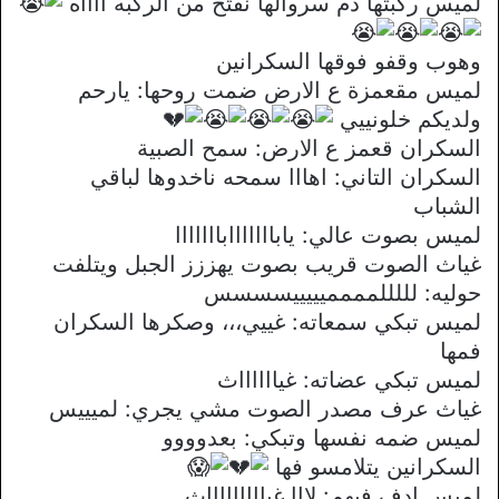
لميس ركبتها دم سروالها نفتح من الركبه ااااه
وهوب وقفو فوقها السكرانين
لميس مقعمزة ع الارض ضمت روحها: يارحم
ولديكم خلونييي
السكران قعمز ع الارض: سمح الصبية
السكران التاني: اهااا سمحه ناخدوها لباقي
الشباب
لميس بصوت عالي: يابااااااابااااااا
غياث الصوت قريب بصوت يهززز الجبل ويتلفت
حوليه: لللللمممميييييسسسس
لميس تبكي سمعاته: غييي،،، وصكرها السكران
فمها
لميس تبكي عضاته: غيااااااث
غياث عرف مصدر الصوت مشي يجري: لميييس
لميس ضمه نفسها وتبكي: بعدوووو
السكرانين يتلامسو فها
لميس ادف فيهم: لااا غياااااااااث