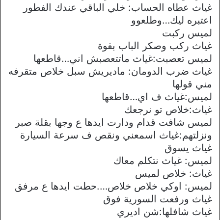
غياث عطاه الحساب: خلي الباقي عندك الفطور
اعتبره ليك…وطلعوو
لميس ركبت
غياث ركب وصكر الباب بقوة
لميس تعصبت:غياث ماتتعصبش اني…قاطعها
غياث ضرب الدومان: ماديريش سبل خلاص متقرفه
مني قولها
لميس:غياث ف اي…قاطعها
غياث:خلاص تو نرجعك
لميس شافت قدام ودارت ايدها ع وجها بقلة صبر
ونزلتهم:غياث اسمعني ونقص ف سرعة السيارة
غياث يسوق
لميس: غياث نتكلم معاك
غياث: خلاص لميس
لميس: اوكي خلاص خلاص….حطت ايدها ع مرفق
غياث ورفعت السورية فوق
غياث شافلها:شن اديري