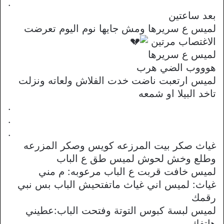
.
بعد ساعتين
لميس ع سريرها ومش جايها نوم اليوم تعرضت
الاغتصاب مرتين
لميس ع سريرها
هوووب الضي هرب
لميس ارتعبت ناضت خدت الفلاش ولعاته ونزلت
تاخد البيلا او شمعه
.
.
.
غياث صكر بيت المرزعه كويس وصكر المزرعه
وطلع وخش لحوش لميس طق ع الباب
لميس خافت قربت ع الباب مرعوبه: م مني
غياث: لميس اني غياث ماتفتحيش الباب بس نبي
رقمك
لميس لبسة كبوس التوتة وفتحت الباب:عطيني
هاتفك