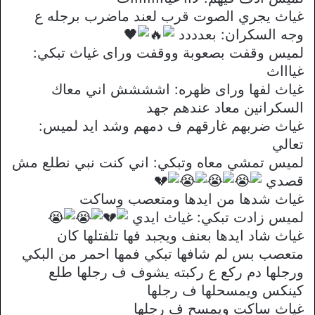
غياث يجري الصوت قرب لعند ماضرب برجله ع
وجه السكران: بعدددد
لميس وقفت بصعوبة ووقفت وراى غياث تبكي:
غياااث
غياث لفها وراى ظهره: اشششش اني معاك
السكرانين معاد عندهم جهد
غياث ضربهم غارقهم ف دمهم وشد ايد لميس:
تعالي
لميس تمشي معاه وتبكي: اني كنت نبي نطلع مش
قصدي
غياث شدها من ايدها ومتعصب وساكت
لميس زادت تبكي: غياث ايدي
غياث شاد ايدها بعنف ويجبد فها تلفتلها كان
متعصب بس لم شافها تبكي فمها احمر من البكي
ورجلها دم ركع ع ركبته يشوف ف رجلها طلع
كينكس ويمسحلها ف رجلها
غياث ساكت ويمسح ف رجلها