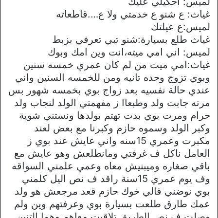
لميس: احكيلي عليك
غياث: ع شنو ع خدمتي ولا ع….قاطعاته
لميس:ع عيلتك
غياث طلع بسيارة:شنو تبي تعرفي بزبط
لميس: اني امي ميته،انت وين امك وبوك
غياث:امي ميت من لم كان عمري خمسه سنين
وبوي تزوج وحده تانيه ومن للخمسه السنين واني
عندي حالة نفسيه بعد زواج بوي بخمسه شهور بس
مرته جابت ولد وطبعاا ز مفهمتي الولد لنجاب ولد
حرام ومرت بوي بدت تهتم بولدها ونستني شوية
وكبر الولد وسموه حازم وكبرنا مع بعض لعند
مكبرت وعمري 15سنه واني عايش عند بوي ز
العامل ناكل ف غرفتي ومانطلعش وهو عايش مع
باقي صغاره وميبنيش معاه وعمي علمني السواقه
وف يوم عمري 15سنة راقد ف نص اليل كلمني
بوي نوضني قالي خوك حازم قعد مرجعش هو ولد
عمك طارق طلعت بسيارة بوي وعرفتهم وين ولم
وصلت ف نص الطريق تلاقيت معاهم وهما التنين