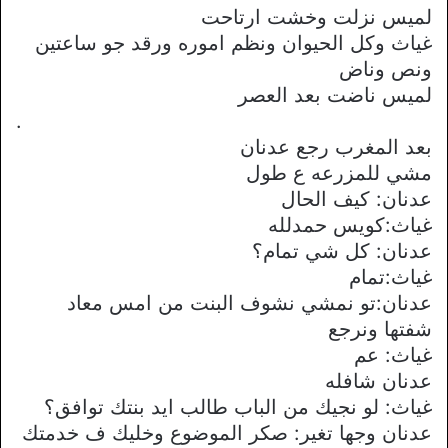
لميس نزلت وخشت ارتاحت
غياث وكل الحيوان ونظم اموره ورقد جو ساعتين
ونص وناض
لميس ناضت بعد العصر
.
بعد المغرب رجع عدنان
مشي للمزرعه ع طول
عدنان: كيف الحال
غياث:كويس حمدلله
عدنان: كل شي تمام؟
غياث:تمام
عدنان:تو نمشي نشوف البنت من امس معاد
شفتها ونرجع
غياث: عم
عدنان شافله
غياث: لو نجيك من الباب طالب ايد بنتك توافق؟
عدنان وجها تغير: صكر الموضوع وخليك ف خدمتك