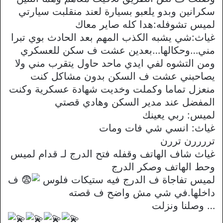
سكرانين وبدو يلعبو بسيارة لعند منقلبت سيارتي
لميس تشوفله:هدا كله صاير معاك
غياث:شي يشبه الكذب المهم بعد الحادث بوي تبرا
مني…وحكالها…بعدين عشت ف سكن للعسكري
ومن التشوه لفي ايدي ماحد حاول يتقرب مني ولا
يصاحبني عشت ف السكن بدون مشاكل كنت
منعزل تماما وكملت وخديت شهادة عسكرية وكنت
المفضل عند مدير السكن وهادي قصتي
لميس: ربي يعينك
غياث: انسي شي فات ومات
تررررن تررن
غياث شاف الهاتف وقفله فتح الدرج لـ قدام لميس
وحط الهاتف وصكر الدرج
لميس تفاجاة ف الدرج فيه ستيكات فلوس
ف
داخلها.في شي مش واضح ف قصته
… وصلنا ونزلت