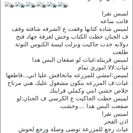
لميس تقرا
فاتت ساعه
لميس شاده كتابها وقفت ع الشرفه شافته وقف
ف الجنان حطت الكتاب وخش لغرفة جهاد فتح
دولابه خدت جاكيت ونزلت لبسة الكبوس التوتة
طلعت
لميس قربتله:غياث لو صقعان البس هدا
غياث:لالا اموري تمام
لميس:امشي للمزرعه ماتخافش عليا اني…قاطعها
غياث:ف المزرعه بنكون مشغول عليك هني مرتاح
خلاص خشي انتي وكملي قرايتك
لميس حطت الجاكيت ع الكرسي ف الجنان:لو
صقعت البس هدا ….وخشت
لميس تقرا
اذن الفجر
غياث رجع للمزرعة توضى وصلة ورجع لحوش