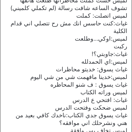
لميس خشت كملت محاظراتها طلعت هاتفها
تشوف الساعه شافت رسالة (لم تكملي كلميني)
لميس اتصلت: كملت
غياث:كنت حاسس انك مش رح تتصلي اني قدام
الكلية
لميس:اوكي…وطلعت
ركبت
غياث:جاوبتي؟!
لميس:اي الحمدلله
غياث يسوق: خديتو محاظرات
لميس:خدينا مافهمت شي من شي اليوم
غياث يسوق : ف شنو المحاظره
لميس وراته الكتاب
غياث: افتحي ع الدرس
لميس ضحكت وفتحت الدرس
غياث يسوق جدي الكتاب:ناخدك كافي بعيد من
هني ونشرحلك اني موافقه؟
لميس تخاف بس وافقة