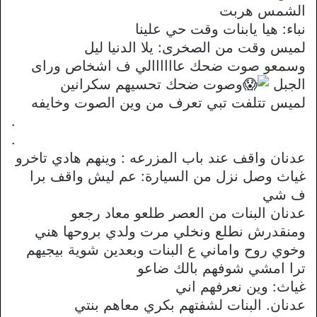
الشمس هربت
نباء: هيا يابنات وقت حي علينا
لميس وقت من الصخرى: يلا الدنيا ليل
وسمعو صوت ضحك عاااااالي ف اشخاص وراى
الجبل
وصوت ضحك تحسيهم سكرانين
لميس تتلفت تبي تعرف من وين الصوت وخايفه
.
.
عدنان واقف عند باب المزرعه : وينهم هادي تاخرو
غياث وصل نزل من السيارة: عم ليش واقف برا
ف شي
عدنان البنات من العصر طلعو معاد رجعو
ومنقدرش نطلع ونخلي مرت ولدي بروحها هني
وخوي روح واماني ع البنات وبعدين شوية بيجيهم
ترا امشي شوفهم بالك ضاعو
غياث: وين نعرفهم اني
عدنان. البنات لشفتهم بكري معاهم بنتي