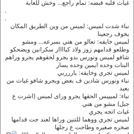
غياث قلبه قبضه: تمام راجع… وخش للغابة
.
.
نباء شدت لميس: لميس من وين الطريق المكان
يخوف رجعينا
لميس خايفه: تعالو من هني بسرعه… ومشو
وطلعو قدامهم زوز ولاد كباااار سكرانين ويضحكو
شافو لميس ونورس بدو يجرو لحقوهم يجرو وراهم
البنات وحده ايمين وحده يسار
لميس تجري وخايفه: ياررربي
نباء ونورس شادين ف بعض ويجرو شافو غياث من
بعيد
نباء: لميييس الحقها يجرو وراى لميس (اشرت ع
جبل) مشو من هني
غياث اتجه يجري
لميس تجري ووهما للتنين وراها لعند جت قدامها
صخره صغيره وطاحت ع رجلها