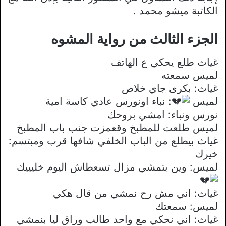
الكاتبة ميشو محمد .
الجزء الثالث من رواية المشوه
غياث طلع يحكي ع الهاتف
لميس سمعته
غياث: بكرى جاي خلاص
لميس
: نباء اونورس عادي كاسة امية
نورس ونباء: امشي بروحك
لميس طلعت للمطبخ وقعمزت جنب باب المطبخ
غياث بيطلع من الباب الخلفي شافها قرب ومبتسم:
خيرك
لميس: وين بتمشي مزال تسعطاش اليوم خليييك
غياث: اني مش رح نمشي من قال هكي
لميس: سمعتك
غياث: اني نحكي مع واحد طالب وراق ليا بنمشي