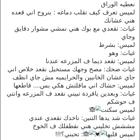
نعطيه الوراق
لميس تعرف كيف تقلب دماغه : بنروح اني قعده
هني عشانك
غياث: تقعدي مع بوك هني نمشي مشوار دقايق
وجاي
لميس: بشرط
غياث: وهو
لميس: تقعد ديما ف المزرعه عندنا
غياث ضحك: مصح وجهك مستحيل نقعد خلاص اني
جاي عشان الخانبين والحرايميه مش جاي انظف
لميس: حشاك اني ماقلتش هكي بس…. قاطعها
غياث: وبعدين ياقردة تبيني نقعد ف المزرعه وانتي
ف حوشكم
لميس سكتت
غياث شد يدها التنين: ناخدك تقعدي عندي
مششش تخليني هني نقطفلك ف الخوخ
لميس قلبها
: تحبني؟!!!