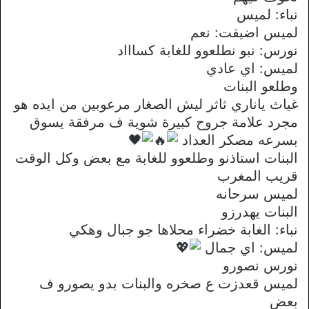
نباء: لميس
لميس اضيقت: نعم
نورس: نبو نطلعوو للغابة كساااد
لميس: اي عادي
وطلعو البنات
غياث ياناري ثاثر ليش الصغار مرعوبين من ايده هو
مجرد علامة جروح كبيرة شوية ف مرفقة يسوق
بسرعه مصكر العداد
البنات استاذنو وطلعوو للغابة مع بعض وكل الوقت
قريب المغرب
لميس سرحانه
البنات يهدرزو
نباء: الغابة خضراء محلاها جو جبال وهكي
لميس: اي جمال
نورس نصورو
لميس قعدزت ع صخره والبنات بدو يصورو ف
بعض