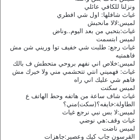
ونزلنا للكافي عائلي
غياث شافلها: اول شي افطري
لميس:لالا مانحبش
غياث:بتحبي من بعد اليوم..وناض
لميس ابتسمت
غياث رجع: طلبت شي خفيف توا وريني شن مش
فاهمتيه
لميس:خلاص اني نفهم بروحي متحطش ف بالك
غياث: فهميني انتي تتحشمي مني ولا خيرك مش
فاهم شي عليك اني راه
لميس سكتت
غياث شاف ساعة من هاتفه وحط الهاتف ع
الطاولة:خايفه؟(سكت)مني؟
لميس:لا بس نبي نرجع غياث
غياث وقف:هي نوضي
لميس ناضت
القرسون جاب كيك وعصير:جاهزات