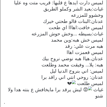
لميس دارت ايدها ع قلبها: قريب متت وه عليا
غياث:بعيد الشر وكملو الطريق
وخشوو للمزرعه
عدنان:البنات قالو طحتي خيرك
لميس خافت:اهااا اي طحت
غياث:بسيطه …وخش حوش المزرعه
لميس خش هبه:وين محمد
هبه مرت علي: رقد
لميس قعمزت اهاا
عدنان.هياا هبه نوضي نروح بيك
هبه: يلا… وفيقت محمد وطلعت
لميس: اني بنروح الدنيا ليل
عدنان: روحي انتي اني راقد برا
لميس طلعت
غياث
ليش يرقد برا مايخافش ع بنته هدا ولا
شنو
.