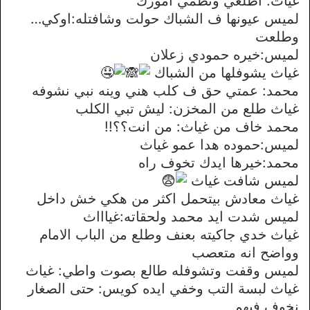
غياث: اطلعي ونظمي امورك
لميس عيونها ف الشباك حولت وشافتله:اوكي…
وطلعت
لميس:خيره حمودي زعلان
غياث يشوفلها من الشباك
محمد: عمتي حق ف كلب هني وينه نبي نشوفه
غياث طلع من المخزن: ليش تبي الكلب
محمد خاف من غياث: من انت؟؟!!
لميس:حموده هدا عمو غياث
محمد:خيرها ايدك تخوف راه
لميس شافت غياث
غياث معادش بيتحمل اكثر من هكي خش داخل
لميس شدت ايد محمد ولحقاته:غياااث
غياث خدي جاكيته بعنف وطلع من الباب الامام
وواضح انه متعصب
لميس وقفت وتشوفله طالع بصوت واطي: غياث
غياث لبسة التب وخفي ايده كويس: حتى الصغار
نخوف فيهم