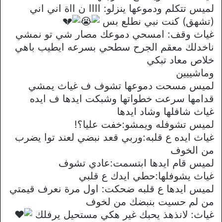
لميس تتكلم ودموعها ينزلو: اااا ن ااة اني اني
(تشهق) كنت نبي نطلع بس
غياث وقف: امسحي دموعك مصار شي تو نمشي
ناخدلك معقم الجرح سطحي بسرعه ايطيب باهي
خلاص معاد تبكي
وماشييين
لميس مسحت دموعها تشوف ف غياث يمشي
قدامها سرعت خطواتها وشبكت ايدها ف ايده
غياث شافلها وشاد ايدها
لميس تشوفله ويمشو:خفت عليا؟!
غياث ايده ع قلبه:وربي قعد نبضي لعند توا يضرب
من الخوف
لميس قام ايدها ابتسمت:عادي تشوف
غياث يشوفلها:حطي ايدك ع قلبي
لميس ايدها ع قلبه ضحكت: اول مرة نعرف قيمتي
من لم حسيت بنبضك من لخوف
غياث: لانذهذ يحبك غير هكي مستحيل يرفلك