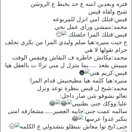
فتره وبعدين انتبه ع حد يخبط ع الروشن
شبح ولقاه قيس
قيس:قتلك امي انزل للمربوعه
محمد:بنمشي وراي عمل نحي
قيس:قتلك المرا حلفتلك
ع جيت منيره:هيا سلم وليدي المرا من بكري تحلف
حرام تقولها لا هي
محمد:مكانش خاطره ف النقاش وفنفس الوقت
ميبيش يقعد …..يما بننزل ل مني تراا ت بالعقل هيا
قيس:كريم هني
منيره:هيا كلمه هيا مطيحنيش قدام المرا
محمد:شبح ل قيس بنظرة توعد ونزل
تعالو نشوفو شن صار داخل:
عليا:ووكك جنى بطنييي
سالمه عمت جنى:جايبه العصير……مشعارفه امتى
بتكبر غدوا عرسها
جنى:ايح توا معاش بتبطلو بتشدولي ع الكلمه