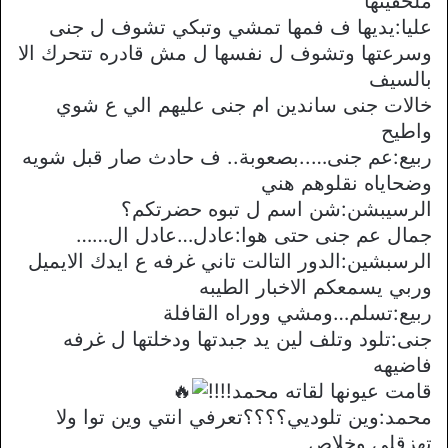
ملحقينها
عليا:يديها ف فمها تمشي وتبكي تشوف ل جنى
وسرعتها وتشوف ل نفسها ل مش قادره تتحرك الا
بالسيف
خالات جنى ساندين ام جنى عليهم الي ع شوي
واطيح
ربيع:عم جنى…..بصعوبة.. ف حادث صار قبل شويه
وضحاياه نقلوهم هني
الرسيبشن:شن اسم ل تبوه حضرتكم؟
جمال عم جنى حتى هوا:عادل…عادل ال……
الرسبشين:الدور التالت تاني غرفه ع ايدك الايميل
وربي يسمعكم الاخبار الطيبه
ربيع:تسلم…ومشي ووراه القافلة
جنى:تلود وتلف لين يد جبدتها ودخلتها ل غرفه
فاضيهه
قامت عيونها لقاته محمد!!!!
محمد:وين تلوديي؟؟؟؟تعرفي انتي وين توا ولا
تهزقلي وخلاص