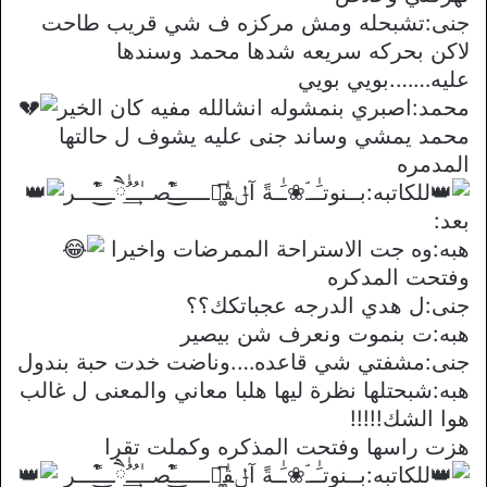
جنى:تشبحله ومش مركزه ف شي قريب طاحت
لاكن بحركه سريعه شدها محمد وسندها
عليه…….بويي بويي
محمد:اصبري بنمشوله انشالله مفيه كان الخير
محمد يمشي وساند جنى عليه يشوف ل حالتها
المدمره
للكاتبه:بــنوتـَٰــۘ❀ـَٰـةً آݪقٰཻ͚͆ـــــ͒͜ـًصــٰـُ͢ـُٰཻــ͒͜ـًـــر
بعد:
هبه:وه جت الاستراحة الممرضات واخيرا
وفتحت المدكره
جنى:ل هدي الدرجه عجباتكك؟؟
هبه:ت بنموت ونعرف شن بيصير
جنى:مشفتي شي قاعده….وناضت خدت حبة بندول
هبه:شبحتلها نظرة ليها هلبا معاني والمعنى ل غالب
هوا الشك!!!!!
هزت راسها وفتحت المذكره وكملت تقرا
للكاتبه:بــنوتـَٰــۘ❀ـَٰـةً آݪقٰཻ͚͆ـــــ͒͜ـًصــٰـُ͢ـُٰཻــ͒͜ـًـــر