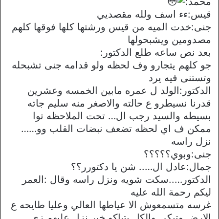
محمد:
قيس:ءء اسف ولله مقصديي
جنى:خدت الميه من قيس ورشتها كلها فوقها كلهم
مصدومين ويشبحولها
بعد نص ساعه طلع الدكتور:
جو كلهم يتجارو وف لحظه ولو قدامه جنى تشبحله
وتستنى فيه يرد
الدكتور:الولد ل عمره مابين الخمسه وعشرين
قدرنا نسيطرو ع حالته والاصغر منه سليم جاته
بسيطه والسيد رجب ال… تحت الملاحظه توا
ممكن ف اي لحظه تضعف نبضات القلب وو……
نزل راسه
جنى:وبوي؟؟؟؟؟
جمال:عادل ال….. شن يا دكتورر؟؟
الدكتور…..سكت شويه ونزل راسه وقال :العمر
ليكم رحمة الله عليه
غرسه متسمعوش الا عياطها العالي وعليا طايحه ع
الارض وتبكي والكل يتباكو خبر نزل عليهم زي