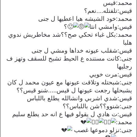
محمد:قيس
قيس:تلفتله….نعم؟
محمد:خود الشيشه هيا اعطيها ل جنى
قيس:وامشي انتا
؟
محمد:بكل غباء تحكي صح؟؟شد مخاطريش ندوي
هلبا
قيس:شقلب عيونه خداها ومشي ل جنى
جنى:كانت مستنده ع الحيط تشبح للسقف وتهز ف
رجليها
قيس:مرت خويي
جنى:شبحتله وتلاقت عيونها مع عيون محمد ل كان
يشبحلها رجعت عيونها ل قيس…..شنو قيس؟؟
قيس:شدي اشربي وانشالله يطلع باللباس
جنى:شنوو؟؟شن باللباس؟؟
قيس:ت هادي ل يقولو فيها ع انه حد يطلع سليم
محمد:
جنى:نزلو دموعها غصب