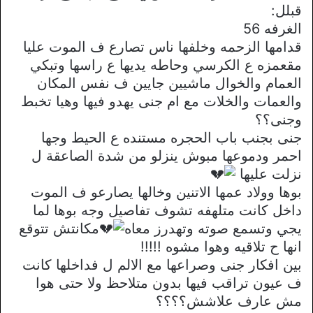
قبلل:
الغرفه 56
قدامها الزحمه وخلفها ناس تصارع ف الموت عليا
مقعمزه ع الكرسي وحاطه يديها ع راسها وتبكي
العمام والخوال ماشيين جايين ف نفس المكان
والعمات والخلات مع ام جنى يهدو فيها وهيا تخبط
وجنى؟؟
جنى بجنب باب الحجره مستنده ع الحيط وجها
احمر ودموعها مبوش ينزلو من شدة الصاعقة ل
نزلت عليها
بوها وولاد عمها الاتنين وخالها يصارعو ف الموت
داخل كانت متلهفه تشوف تفاصيل وجه بوها لما
يجي وتسمع صوته وتهدرز معاه
مكانتش تتوقع
انها ح تلاقيه وهوا مشوه !!!!!
بين افكار جنى وصراعها مع الالم ل فداخلها كانت
ف عيون تراقب فيها بدون متلاحظ ولا حتى هوا
مش عارف علاشش؟؟؟؟