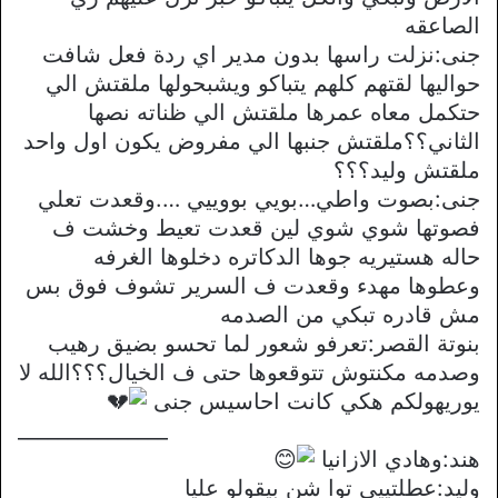
الصاعقه
جنى:نزلت راسها بدون مدير اي ردة فعل شافت
حواليها لقتهم كلهم يتباكو ويشبحولها ملقتش الي
حتكمل معاه عمرها ملقتش الي ظناته نصها
الثاني؟؟ملقتش جنبها الي مفروض يكون اول واحد
ملقتش وليد؟؟؟
جنى:بصوت واطي…بويي بووييي ….وقعدت تعلي
فصوتها شوي شوي لين قعدت تعيط وخشت ف
حاله هستيريه جوها الدكاتره دخلوها الغرفه
وعطوها مهدء وقعدت ف السرير تشوف فوق بس
مش قادره تبكي من الصدمه
بنوتة القصر:تعرفو شعور لما تحسو بضيق رهيب
وصدمه مكنتوش تتوقعوها حتى ف الخيال؟؟؟الله لا
يوريهولكم هكي كانت احاسيس جنى
_______________
هند:وهادي الازانيا
وليد:عطلتييي توا شن بيقولو عليا