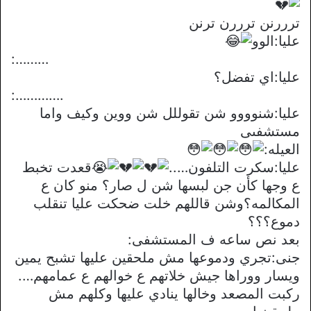
ترررنن ترررن ترنن
عليا:الوو
:………
عليا:اي تفضل؟
:………….
عليا:شنوووو شن تقوللل شن ووين وكيف واما
مستشفىى
العيله:
عليا:سكرت التلفون…..
قعدت تخبط
ع وجها كأن جن لبسها شن ل صار؟ منو كان ع
المكالمه؟وشن قاللهم خلت ضحكت عليا تنقلب
دموع؟؟؟
بعد نص ساعه ف المستشفى:
جنى:تجري ودموعها مش ملحقين عليها تشبح يمين
ويسار ووراها جيش خلاتهم ع خوالهم ع عمامهم….
ركبت المصعد وخالها ينادي عليها وكلهم مش