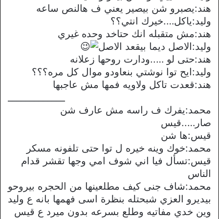
هند:يصبرو شن بيصير يعني ف هالنص ساعه
وليد:ياكل….خيرك انتي؟؟
هند:مش متقبله انك حتاخد وحده غيري
وليد:الاصل ديما بيقعد الاصل
هند:حتى لو …..ودارت روحها زعلانه
وليد:ايح توا نوشتي بنعاودو موال كل مره؟؟؟
هند:قعدت تاكل ولاويه فمها مش عاجبها
_____________
محمد:يفرك ف راسه مش عارف شن
صار…..قيس
قيس:ها شن
محمد:خوك وينه خيره ل توا حتى تلفونه مسكر
قيس:تسأل فيا اني شوف امي وجها تقشر قدام
الناس
محمد:شاف جنى كيف مطلعينها من الحجره بيروحو
بيديرو العزي شبحتله بنظرة اسى فهمها بانه ع وليد
وين خدي مفاتيه وطلع بسرعه بدون ميرد ع قيس