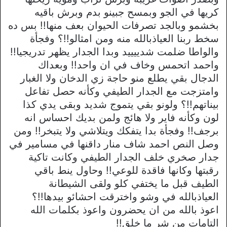
كريها في الجو وبمسح جبينو بدم وبرش باقيه
بخشمو وبالجد تصرفات الحيوان بعف منها!! بس ده
سخط ربنا العياذبالله منه ومن امثالو!!؟ وفجأة
والواطا ضلمت شدييييد وبدا الجدار يظهر تدريجيا!!
واحمد اتحمس وخاف في ان واحد!! وبعداك
الدجال بقي يطلع منو حاجة زي الدخان ولا الغبار
وامتزجت مع الجدار الطيفي وكأنه حصل تفاعل
بيناتهم!!؟ ولونو بقي يتموج شديد وبقى يدي كذا
لون وكأنه فاير ولا هائج ولمن بديك احساس انه
برجف!! وفجأة بدا يتفكك ويتلاشي ولا يتبخر!! ومن
وصل النص احمد شاف منار داقنها في مسامير في
جدار صخري خلف الجدار الطيفي وكانت تاكية
رقبتها وكانها فاقدة للوعي!! وحاول ينط باقي
الطيف قبل ما يختفي كلو ولقى الشيطانة
العياذبالله في وشو واخترقت احشائو بيدها!!؟
اعوذ بالله من ان يحضرون واعوذ بكلمات الله
التامات من شر ما خلق!!