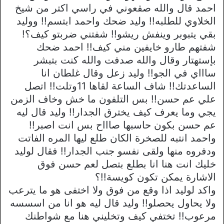
احمد قال والله صقعوني في راسي اكتر من شيخ
الخلاوي للطلبه!! وليد ضحك واحمد ابتسم!! ووليد
بقي يتبوبر وينفش ريشو!! شفتني ضربتو كيف؟!
شفتهم طارو خايفين مني كيف!! احمد ضحك
بإستهتار وقال والله صدفت والله كنت بتبشر
ساااي في الجو!! وليد زعل وقال غلطان انا
الساعدتك!! شاف الساعة لقاها 11وتلت!! اتصل
علي عم حسن!! بس التلفون ما خش وخاف الزمن
يجي وما يعرف كيف يخترق الجدار!! وليد قال ليه
عم حسن بكون حاسبها صاااح بس انت اصبر!!
واحمد انتبه للصخرة الكان طلع ليها المره الفاتت
ودفروه منها ولقى نفسو جنب الجدار!! فقال لوليد
خليك انت هنا انا بطلع بتصل لعم حسن فوق
الاشارة يمكن تكون كويسة!!؟
واكد لوليد اذا وقع من فوق ولا اختفى هو ما يترعب
ولا يحاول يحصلو!! وليد قال ليه هو انا من اسسسه
مرعوب!! تختفي كيف وتخليني هنا مع شواطنك