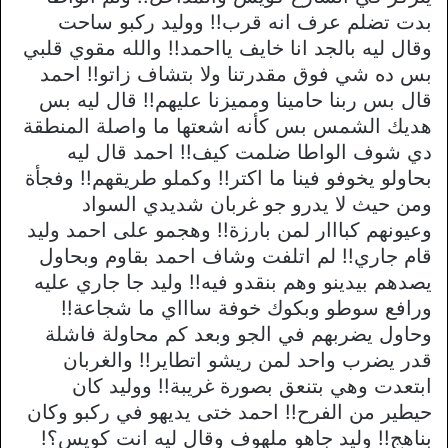
بدت تضلم عرف انه قرب!! ووليد ركبو ساحت
وقال ليه بالجد انا خايف يااحمد!! والله مقوي قلبي
بس ده شي فوق مقدرتنا ولا بتشاف زاتو!! احمد
قال بس ربنا حامينا ومميزنا عليهم!! قال ليه بس
هديك الشمس بس كأنه اشعتها ما واصلة المنطقة
دي شوف الواطا ضلمت كيف!! احمد قال ليه
بحاولو يخوفو فينا ما اكتر!! وكملو طريقهم!! وفجأة
ومن حيث لا يدرو جو غربان شديدي السواد
وعيونهم كبااار لمن بارزة!! وهجمو على احمد وليد
قام جاري!! لم اتلفت وشاف احمد بقاوم وبحاول
يصدهم بيدينو وهم بنقدو فيه!! وليد جا جاري عليه
ورافع سوطو وبكوك خوفة ساااي ما شجاعة!!
وحاول يضربهم في الجو وبعد كم محاولة فاشلة
قدر يضرب واحد لمن ريشو اتطاير!! والغربان
ابتعدت وهي بتنعق بصورة غريبة!! ووليد كان
حيطير من الفرح!! احمد ختى يديهو في ركبو وكان
بناهج!! وليد جاهو ملهوف وقال ليه انت كويس؟!