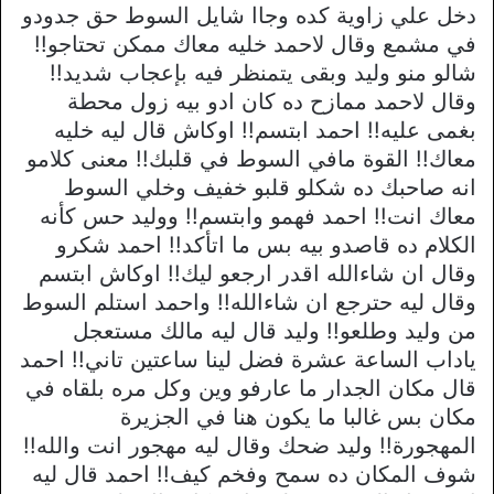
دخل علي زاوية كده وجاا شايل السوط حق جدودو
في مشمع وقال لاحمد خليه معاك ممكن تحتاجو!!
شالو منو وليد وبقى يتمنظر فيه بإعجاب شديد!!
وقال لاحمد ممازح ده كان ادو بيه زول محطة
بغمى عليه!! احمد ابتسم!! اوكاش قال ليه خليه
معاك!! القوة مافي السوط في قلبك!! معنى كلامو
انه صاحبك ده شكلو قلبو خفيف وخلي السوط
معاك انت!! احمد فهمو وابتسم!! ووليد حس كأنه
الكلام ده قاصدو بيه بس ما اتأكد!! احمد شكرو
وقال ان شاءالله اقدر ارجعو ليك!! اوكاش ابتسم
وقال ليه حترجع ان شاءالله!! واحمد استلم السوط
من وليد وطلعو!! وليد قال ليه مالك مستعجل
ياداب الساعة عشرة فضل لينا ساعتين تاني!! احمد
قال مكان الجدار ما عارفو وين وكل مره بلقاه في
مكان بس غالبا ما يكون هنا في الجزيرة
المهجورة!! وليد ضحك وقال ليه مهجور انت والله!!
شوف المكان ده سمح وفخم كيف!! احمد قال ليه