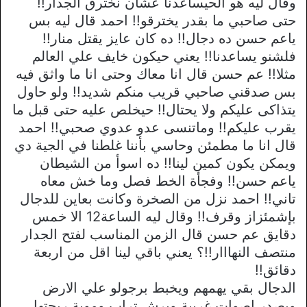
وقال ليه هو الحيساعدنا عشان نخترق الجدار!!
حتى صاحبي ما بقدر يخترقو!! احمد قال ليه بس
ياعم حسن ده دجال!! ده كان عايز يقتل منار!!
فلشنو يساعدنا!! يعني حيكون خايف علي العالم
مثلا!! عم حسن قال انا معاك وحتى انا ما واثق فيه
بس صدقني صاحبي قريب منكم شديد!! ولو حاول
يتذاكى عليكم ولا يحتال!! حيخلص عليه حتى قبل ما
يقرب عليكم!! وماتنسى عدو عدوي صحبي!! احمد
قال انا ما مطمئن وحاسي بأننا غلطنا في الجية دي
ويمكن يكون كمين لينا!! ده اسوأ من الشيطان
ياعم حسن!! وفجأة الخط فصل وما خش معاه
تاني!! احمد نزل من الصخرة وكانت بعاين للدجال
بإشمئزاز وقرف!! وقال ليه الساعة12 الا خمس
دقايق عم حسن قال الزمن المناسب لفتح الجدار
منتصف النهااار!!؟ يعني باقي لينا اقل من اربعة
دقائق!!
الدجال بقي يهمهم ويخبط برجولو علي الارض
وبصدر اصوات غريبة وبرش تراب وموية ريحتها