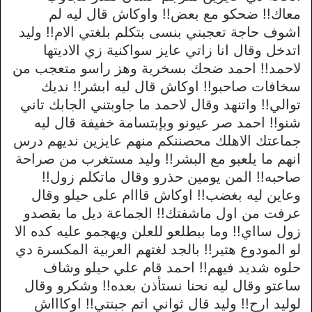
معاك!! ضحكو مع بعض!! واوكاش قال ليه لم
اشوف حاجة تعجبني بنسى بتكلم بلغتي الام!! وليد
اتدخل وقال انا زاتي عايز سواكنية زي الاديتها
لاحمد!! احمد ضحك بسخرية وهز راسو متعجب من
سخافات صاحبو!! اوكاش قال ليه ابشر!! نديك
توالي!! واتنهد وقال لاحمد ما جاوبتني الجابك تاني
شنو!! احمد صر عيونو وبإبتسامة خفيفة قال ليه
جماعتك الاهلك محصننكم منهم عايزين نديهم درس
انهم ما يلعبو مع البشر!! وليد مستغرب من صراحة
صاحبه!! المن يومين حذرو وقال ماتكلم زول!!
وعاين ليه بغضب!! اوكاش قااام على حيلو وقال
عرفت من اول ماشفتك!! الجماعة ديل ما بقصدو
زول سااي!! وما ببطلعو للعلن ويهجمو عليه كده الا
لو المودوع هتير!! بالجد لغتهم العربية المكسرة دي
حلوه شديد فيهم!! احمد قام علي حيلو وشاف
ساعتو وقال ليه نحنا نستأذن بعده!! وشكرو وقال
لوليد ارح!! وليد قال ثواني اتم جبنتي!! اوكاااش