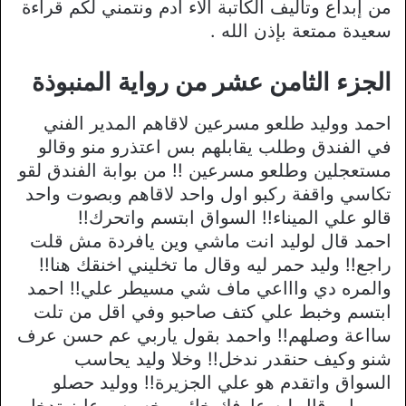
من إبداع وتأليف الكاتبة آلاء آدم ونتمني لكم قراءة
سعيدة ممتعة بإذن الله .
الجزء الثامن عشر من رواية المنبوذة
احمد ووليد طلعو مسرعين لاقاهم المدير الفني
في الفندق وطلب يقابلهم بس اعتذرو منو وقالو
مستعجلين وطلعو مسرعين !! من بوابة الفندق لقو
تكاسي واقفة ركبو اول واحد لاقاهم وبصوت واحد
قالو علي الميناء!! السواق ابتسم واتحرك!!
احمد قال لوليد انت ماشي وين يافردة مش قلت
راجع!! وليد حمر ليه وقال ما تخليني اخنقك هنا!!
والمره دي واااعي ماف شي مسيطر علي!! احمد
ابتسم وخبط علي كتف صاحبو وفي اقل من تلت
سااعة وصلهم!! واحمد بقول ياربي عم حسن عرف
شنو وكيف حنقدر ندخل!! وخلا وليد يحاسب
السواق واتقدم هو علي الجزيرة!! ووليد حصلو
مهرول وقال ليه عارفك خائن وخسيس عايز تدخل