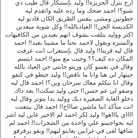
ارح ننزل الجزيزة!! وليد بإستنكار قال طيب دي
شنو؟! احمد ضحك وما رده عليه واتقدم ليه
خطوتين ومشى بنفس الطريق الكان قادتو ليه
الكديسة الجن!! العياذبالله!! وكل شوية مبعدين
اكتر ووليد بتلفت بشوف انهم بعيدين من الكافيهات
والمتنزة وبقول لاحمد نحنا ما مشينا بعيد!! احمد
قال ليه قربنا!! وليد قال بإستغراب انت عرفت
المكان ده كيف؟؟ وجيت مع منو!! احمد ابتسم
وقال في نفسو كان وريتو جابني جن العياذ بالله
حيتهار لي هنا وانا ما ناقص!! وليد خبطو في كتفو
وقال انا بتكلم معاك سرحان وين؟! احمد قال ليه
وصفو لي عم حسن!! حتى وليد سكت!! بعد داك
دخلو الغابة الصغيرة ديك ووليد بدا يتوتر وقال ليه
انت متأكد اننا ماشين صاااح!! احمد قال ببتعنت
ااااي ياااهو!! وليد لكز احمد لم الاخير عاين ليه اشر
ليه بحواجبينو علي واحدة من الشجرات!! احمد لم
شافها لقى في غرابين بعاينو ليهم!! وبقو يرفرفو