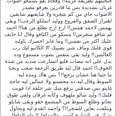
جنحينهم بطريقة غريبة!! وفجأة بقو يسمعو اصوات
غربان بشديدة بس ما قادرين يعرفو مصدر
الاصوات جاي من كم شجرة ولا شايفنهم شايفين
اهتزاز الصفق والفروع ووليد اتملكو الرعب!! وبقي
يهمس لاحمد همس!! ارح ارح نطلع من هنا!! احمد
لم شافو متجرس!! مسكو من اكتافو وقال انا خايف
عليك اكتر من نفسي!! وما عايز اخسرك ياوليد
قوي قلبك وماف شي بصيبك الا الكاتبو ليك رب
العالمين!! وليد بقي يتنفس بصوت مسموع وده
بدل علي انه نبضات قلبو اتسارعت شديد من شدة
الخوف!! احمد قال ليه طريق الرجعة صعب ونحنا
ما جينا هنا عشان نرجع!!؟ بس هاك ومده ليه
السوط وقال ليه ده محصننو ولا عمالين ليه حاجة
غايتو بس صدقني برفع منك شر خلقة اذا قويت
قلبك!! وليد شالو ملهوف وكأنه غرقان ولقى طوق
نجاتو وطلع السوط من المشمع حقو وبقى شايلو
وبتلفت بعاين للشجر!!؟ واحمد اتقدم ليه وبحاول
يتزكر في الشارع كويس والمداخل!! ولم الواطا