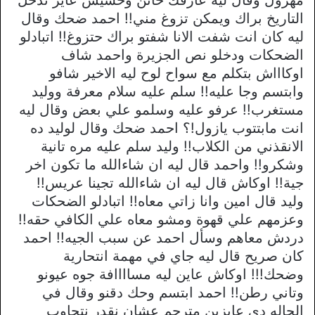
التاريخ براك ويمكن تزوغ مني!! احمد ضحك وقال
ليه كان انت شفت الانا شفتو براك حتزوغ!! اتبادلو
الضحكات ودخلو نص الجزيرة واحمد شاف
اوكاااش بتكلم مع سواح لوح ليه الاخير شافو
وابتسم وجا عليه!! سلم عليه سلام معرفة ووليد
مستغرب!! عرفو عليه وسلمو علي بعض وقال ليه
انت مابتتوب يازول!؟ احمد ضحك وقال لوليد ده
الانقذني من الكلاب!! وليد سلم عليه مره تانية
وشكرو!! واحمد قال ليه ان شاءالله ما تكون اخر
جية!! اوكاش قال ليه ان شاءالله تجينا عريس!!
وليد قال امين وانا زاتي معاه!! اتبادلو الضحكات
وعزمهم علي قهوة ومشو معاه علي الكافي حقه!!
دردش معاهم وسأل احمد عن سبب الجيه!! احمد
كان صريح قال ليه جاي في مهمة انتحارية
وضحك!!! اوكاش عاين ليه مساااافة جوه عيونو
وتاني رطن!! احمد ابتسم وحك دقنو وقال في
الحاله دي عايزين مترجم عشان نقدر نتجاوب