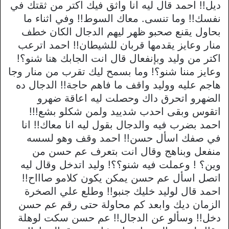
ديل!! احمد قال ليه انا واثق فيك اكتر من ثقتك في
نفسك!! وما تنسى. معاك السوط!! وفي اثناء ما
بحاول يقنع صحبو ظهر ليهم الدجال الكان خطف
منار وعايز يقدمها قربان للشيطان!! احمد اترعب
اكتر من وليد وبإنفعال قال انت الجابك هنا شنو؟!
وعايز مننا شنو؟! وما بسمح ليك تقرب من منار وجا
هاجم عليه ووليد واقف ما فاهم حاجة!! الدجال ده
الضهرو اتحرق داك وحصلت ليه اعاقة ضهرو
اتقوس وبقى احدب شدييد ولمن شكلو بشع!!!
احمد بضرب فيه والدجال بقول ليه انا معاك!! انا
في صفك اسأل حسن!! احمد وقف وهو لسسه
منفعل وبناهج وقال انت بتعرف عم حسن من
وين؟ ! وعملت فيه شنو؟؟! وليد اتدخل وقال ليه
اتصل اسأل عم حسن يمكن يكون كلامو صاااح!!
احمد قال لوليد خليك جنبو!! وطلع علي الصخرة
الزمان ديك وابعد كم محاولة حتى رقم عم حسن
دخل!! وسألو عن الدجال!! عم حسن سكت لوهلة