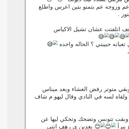
عم وزوجه عم بتمنو بتين اعرس واطلع
ور .
ف اتلفتت عشان تشيل الاكياس
بانه حبيبتي ؟ الحاله واحده
بقي متوتر رفض العشاء وبعد ميناس
لقاه لسه في النادي وقال ليهو م شاف
بقت تتونس وتضحك وتحكي ليها عن
 يبرأ
بعدين ي رهف انتي