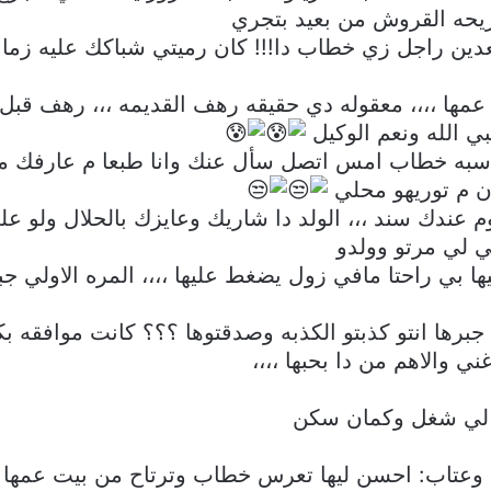
ريحه القروش من بعيد بتجري
بعدين راجل زي خطاب دا!!! كان رميتي شباكك عليه زمااا
ها ،،،، معقوله دي حقيقه رهف القديمه ،،، رهف قبل ا
ي الله ونعم الوكيل
ناسبه خطاب امس اتصل سأل عنك وانا طبعا م عارفك مع
 م توريهو محلي
 عندك سند ،،، الولد دا شاريك وعايزك بالحلال ولو علي
 لي مرتو وولدو
ا بي راحتا مافي زول يضغط عليها ،،،، المره الاولي ج
رها انتو كذبتو الكذبه وصدقتوها ؟؟؟ كانت موافقه بكا
 والاهم من دا بحبها ،،،،
ا لي شغل وكمان سكن
تاب: احسن ليها تعرس خطاب وترتاح من بيت عمها ومن 