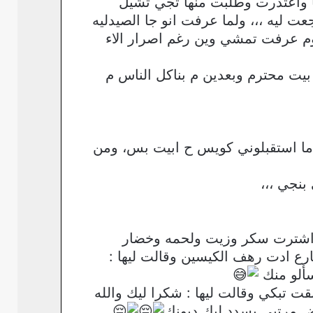
ها واعتذرت وطلبت منها تجي تشيل
 ليه ،،، ولما عرفت انو جا الصيدليه
م عرفت تمشي وين رغم اصرار الاء
ا بيت محترم وبعدين م بناكل الناس م
ما استقبلوني كويس ح ابيت بس، ومن
بنجي ،،،
، اشترت سكر وزيت ولحمه وخضار
ع ادت رهف الكيسين وقالت ليها :
سألو منك
تبكي وقالت ليها : شكرا ليك والله
ض مرتبي بسدد ليك ديونك