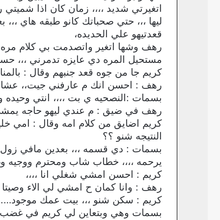
اتغيرتي شديد ،،،، زمان كان اذا شميتي 
ليها ،،، حتي صحباتك كانو طبقه هاي ،،، 
قعدتيهو علي الحديده،
رهف وشها اتغير واتصدمت بي كلام مره عم
مستحيل المره دي عايزه تدمرني ،،، حسب
كريم جا من جوه قعد جنبهم وقال : بالم
رهف : احسن انك م عارفني جيت،، عشان
بسمات :النصحيه ي بت ،،،، انتي وحيده وم
رهف في ضيق : م عندي ليهو حاجه يمشي
كريم اضايق من كلام امه وقال : امي خليه
النتيجه شنو ؟؟
بسمات : دي قسمه ،،، بعدين مافي زول جب
يرحمه ،،،، خطاب شاب ومحترم ووجيه وغني
كريم : احسن امشي شغلي انا ،،،،
رهف : وانا كمان ح امشي لي الاء وصيت
كريم : سكن شنو ،،، بيت عمك موجود….
بسمات وهي وبتعاين لي كريم في غضب وع