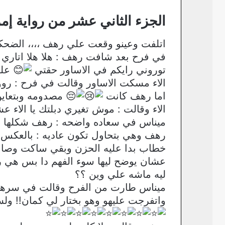
الجزء الثاني عشر من رواية إمرأ
اتلفت وعينو وقعت علي رهف ،،،، الضح
في فرح بعد شافت رهف : هلا هلا اتاري ا
توروني رايكم في الاساور حقتي
علي
الاء مسكت الاساور وقالت في فرح : رووو
اما رهف كانت
مصدومه وبتعاي
الاء وقالت : موش تغيري دبلتك يا الاء 
ميناس في سعاده واضحه : رهف شكلها ال
رهف وهي بتحاول تكون عاديه : بالعكس
خطاب بدا عليه الحزن وبقي ساكت وصابه 
عشان يوضح ليها سوء الفهم دا بس هي رف
ليه ماشه علي وين ؟؟
ميناس طارت من الفرح وقالت في سرها 
واتفرجت عليهو وهو بختار لي كمان!! ولس