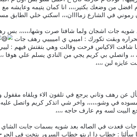
 افضل من وضعك بكتير،،،، انا كمان يتيمه وعايشه مع 
 رموني في الشارع زماااان،،، اسكتي خلي الطابق مست
شويه جات اشجان ولما شافتا صرت وشها،،،،،، بس ره
اره وبقت تكورك : امييي ي امييييي رهف جات
شافت الاكياس فرحت وقالت وهي بتفتش فيهم : لييي تع
 واتصلي بي كريم يجي من النادي يسلم علي هوفا ،،،
 عايزه لبن ،،،،
عن رهف وتاني يرجع في تلفون الاء ويلقاه مقفول و
وده في وشو،،،،،، واخر شي اتذكر كريم واتصل عليه و
ع البيت لسه وم عارف حاجه ،،،،
 قعدت في الصاله بعد شويه بسمات جابت الشاي و
ا سألتا : خطاب دا اريتو خطاب السرور يتخت في الجرح