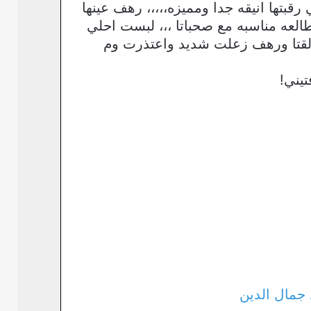
بتها انيقه جدا ومميزه،،،،، رهف عينها
لعه مناسبه مع صحباتا ،،، لبست احلي
ا لقتا ورهف زعلت شديد واعتذرت وم
يني!
د جمال الدين