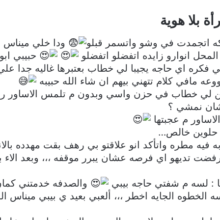
ة بلا هوية
كه اتجمدت في وشو واتسمر قبلو
ودا خلي ميناس 
لمحل انوارو زايده اتفضلو اتفضلو
حبيبي ابو
 فكره اي حاجه يجيبا لي خطاب بعتبرها غاليه جدا عل
عه مافي كلام تتهني بيهم ان شاء الله حبيبه
ن لي خطاب في حزن واسي وبدون م تلمس الاساور رد
عشان نمشي ؟
اساور م عجبتها
 حلوين خالص…
فيه مطره واتأكد انو علاقتو بي رهف بقت مهدده بالان
ضت تديهو اي فرصه عشان يبرر موقفه ،،، وبعد الاء ب
: لسه م شفتي حاجه بيبي
والصدفه خدمتني كمان 
ه الخطوه الجايه اخطر ،،، ألعبي بعيد ي بيبي ميناس ا