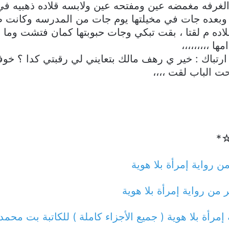
رفه مغمضه عين ومفتحه عين ولابسه قلاده ذهبيه في رق
بعده جات في مخيلتها يوم جات من المدرسه وكانت طا
لاده م لقتا ، بقت تبكي وجات حبوبتها كمان فتشت وم
 ،،،،،،،،،
تباك : خير ي رهف مالك بتعايني لي رقبتي كدا ؟ خوفت
 الباب لقت ،،،،
ع☆*
ن رواية إمرأة بلا هوية
من رواية إمرأة بلا هوية
 إمرأة بلا هوية ( جميع الأجزاء كاملة ) للكاتبة بت محم