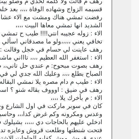
رهف م قالت ولا كلمه لحدي م وصلو بيت 
قسيمه الزواج وشهاده الوفاة ،،،، بعد 
رفضت تمشي هناك ومشت مع الاء عشان ت
الشديد انها تمشي معاها البيت ،،،،
الاء : زوله عجيبه انتي!!!! طيب ح تمشي
تخافي يعني ،،،،،ولو ما مصدقاني اسألي 
رهف عاينت لي حسام في خجل وقالت : 
الاء : استغفر الله العظيم ،،،، تاااني م
رهف بصوت مبحوح: م عندي حل تاني،، م
الصباح بطلع ،،،، وعليك الله جدي لي في
الاء : طيب م دام مصره يلا نمشي البقاله
رهف في ضيق : اوووف بقاله شنو ؟ اسي
الاء : م بأخرك يلا ،،،،
كان في سوبر ماركت في اول الشارع وجن
وعدس ومكرونه وكم غرض كدا،،، وحاسبت
ادخلي عليهم بالحاجات دي ،،،،، بشيلوك 
فتحت شنطتها وطلعت قروش وعايزه تدخله
عندي قروش موش كفايه الحاجات الاشتري