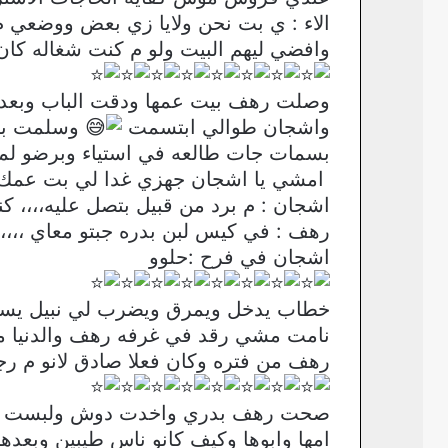
الاء : ي بت نحن ولايا زي بعض ووضعي م
وافضي ليهم البيت ولو م كنت شغاله كان
وصلت رهف بيت عمها ودقت الباب وبعد 
واشجان طوالي ابتسمت
وسلمت بحر
بسمات جات طالعه في استياء وبرضو لما 
امشي يا اشجان جهزي غدا لي بت عمك ،،
اشجان : م برد من قبيل بتصل عليه،،،، كنت
رهف : في كيس لبن بدره جبتو معاي ،،،،
اشجان في فرح :حلوو
خطاب يدخل ويمرق ويضرب لي نبيل يسأل 
نامت مشي رقد في غرفه رهف والدنيا مس
رهف من فتره وكان فعلا صادق لانو م رج
صحت رهف بدري واخدت دوش ولبست جات
امها وابوها وكيف كانو ناس طيبين وبعده