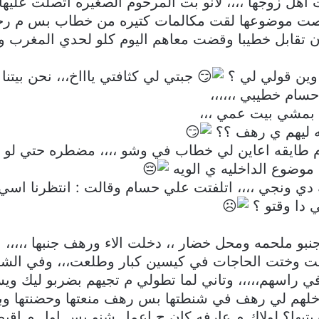
اهل زوجها ،،،، لانو بت المرحوم الصغيره اتصلت علي
خلصت موضوعها لقت مكالمات كتيره من خطاب بس م رجعت
قابل خطيبا وقضت معاهم اليوم كلو لحدي المغرب و
 وين قولي لي ؟
جبتي لي كثافتي ياااخ،،، نحن بيتن
حسام خطيبي ،،،،،،
بمشي بيت عمي ،،،
اشه ليهم ي رهف ؟؟
 طايقه اعاين لي خطاب في وشو ،،،، مضطره حتي لو 
 موضوع الداخليه ي الويه
 دي ونجي ،،،، اتلفتت علي حسام وقالت : انتظرنا اسي 
 دا وقتو ؟
بو ملحمه ومحل خضار ،، دخلت الاء ورهف جنبها ،،،،
 وختت الحاجات في كيسين كبار وطلعت،،، وفي الشار
في راسهم،،،،، وتاني لما تطولي م تجيهم بضربو ليك وي
م لي رهف في شنطتها بس رهف منعتها وحضنتها وبقت 
تيها؟ لولاك م عارفه كان ح اعمل شنو بس اول م اقب