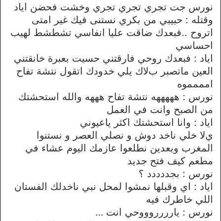
نورس جت تجري تجري تجري وخشت فحضن اياد
وقتله : حبيبي من بكري نستنى فيك غير امتى
اتروح ..فبعدك ضاقت عليا انفاسي تشطشط لهيب
احساسي
اياد : فبعدك روحي فارقتني حسيت بعبرة خانقتني
العين ماتصبر بﻻك يلي خدودك اتقول نتشة تفاح
امممموه
نورس : هههههه نتشة تفاح هههه والله استحشتك
من الصبح وانت في العمل
اياد : وانا استحشتك اكثر ياعيوني
يﻻ خلي ناخد دوش و نصلي العصر و نستنوا
المغرب وبعدين نطلعوا عازمك اليوم عشاء في
مطعم كيف فتح جديد
نورس : بجددددد ؟
اياد : اي وقبلها نمشوا لمحل نبي ناخدلك الفستان
اللي خاطرك فيه
نورس : يارررروووحي انت …