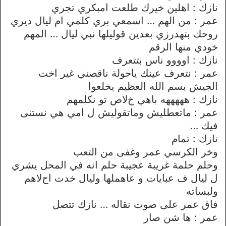
نازك : اهلين خيرك طلعت امبكري تجري
عمر : من الهم … اسمعي بري كلمي ام ليال ديري
روحك بتهدرزي بعدين قوليلها نبي ليال … المهم
خودي منها الرقم
نازك : اوووو ناس بتتعرف
عمر : نتعرف عينك ياحولة ناقصني غير اخت
الجيش بسم الله العظيم يخلعوا
نازك : هههههه باهي خﻻص تو نكلمهم
عمر : ماتعطليش وماتقوليش ل امي هي نستنى
فيك …
نازك : تمام
وخر الكرسي عمر وغفى من التعب
وحلم حلمة غريبة عجيبة حلم انه في المحل يشري
ل ليال ف عبايات و عاهملها وليال خدت احﻻهم
ولبساته
فاق عمر على صوت نقاله … نازك تتصل
عمر : ها شن صار