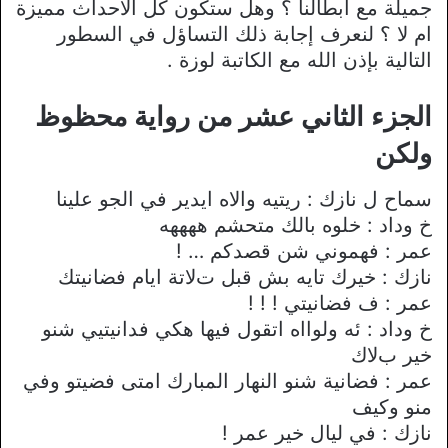
جميلة مع أبطالنا ؟ وهل ستكون كل الأحداث مميزة
ام لا ؟ لنعرف إجابة ذلك التساؤل في السطور
التالية بإذن الله مع الكاتبة لوزة .
الجزء الثاني عشر من رواية محظوظ
ولكن
سماح ل نازك : ريتيه واﻻه ايدير في الجو علينا
خ وداد : خلوه بالك متحشم ههههه
عمر : فهموني شن قصدكم … !
نازك : خيرك تايه بش قبل تﻻتة ايام فضانيتك
عمر : ف فضانيتي ! ! !
خ وداد : ئه ولوااه اتقول فيها هكي فدانيتيي شنو
خير بﻻك
عمر : فضانية شنو النهار المبارك امتى فضيتو وفي
منو وكيف
نازك : في ليال خير عمر !