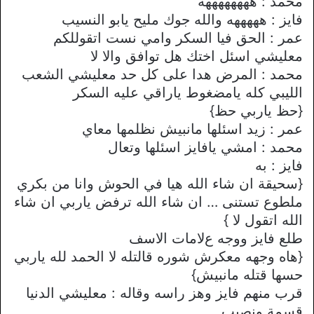
محمد : ههههههههه
فايز : هههههه والله جوك مليح يابو النسيب
عمر : الحق فيا السكر وامي نست اتقوللكم
معليشي اسئل اختك هل توافق واﻻ ﻻ
محمد : المرض هدا على كل حد معليشي الشعب
الليبي كله يامضغوط ياراقي عليه السكر
{حظ ياربي حظ}
عمر : زيد اسئلها مانبيش نظلمها معاي
محمد : امشي يافايز اسئلها وتعال
فايز : به
{سحيقة ان شاء الله هيا في الحوش وانا من بكري
ملطوع تستنى … ان شاء الله ترفض ياربي ان شاء
الله اتقول ﻻ }
طلع فايز ووجه عﻻمات اﻻسف
{هاه وجهه معكرش شوره قالتله ﻻ الحمد لله ياربي
حسها قتله مانبيش}
قرب منهم فايز وهز راسه وقاله : معليشي الدنيا
قسمة ونصيب