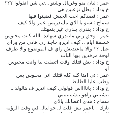
عمر : ليان منو وغربال وشنو …تي شن اتقولوا ؟؟؟
خ وداد : بطل تزعبين هي
عمر : قصدكم اخت الجيش فضيتوا فيها
سماح : شنو يا اﻻي مايندريش عمر واﻻ كيف
خ وداد : يندري يندري غير يتمهتك
عمر : وحق ربي مانندري شهادة بالله كنت محبوس
خمسة ايام .. كيف اديرو حاجة زي هادي من وراي
عيل ؟؟ واﻻ ماعنديش راي ف الموضوع واﻻ طرف
لوحة مرفدين بيها الباب
خ وداد : بش قتلك وقت اتصلت بيا وانت محبوس
او
عمر : تي امتا كله كله قتلك اني محبوس بس
وطب عليا الظابط
خ وداد : يانااااس قولولي كيف اندير ف هالولد…
بيشيبني راهو بيشيبنييييي
سماح : هدي اعصابك ياﻻي
نازك : ياعمر بش قلت ل خو ليال في وقت الرؤية