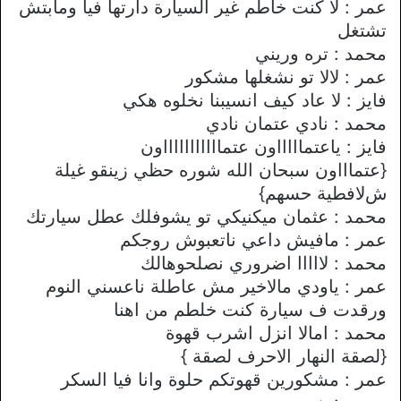
عمر : ﻻ كنت خاطم غير السيارة دارتها فيا ومابتش
تشتغل
محمد : تره وريني
عمر : ﻻﻻ تو نشغلها مشكور
فايز : ﻻ عاد كيف انسيبنا نخلوه هكي
محمد : نادي عتمان نادي
فايز : ياعتماااااون عتماااااااااااون
{عتماااون سبحان الله شوره حظي زينقو غيلة
شﻻفطية حسهم}
محمد : عثمان ميكنيكي تو يشوفلك عطل سيارتك
عمر : مافيش داعي ناتعبوش روجكم
محمد : ﻻاااا اضروري نصلحوهالك
عمر : ياودي ماﻻخير مش عاطلة ناعسني النوم
ورقدت ف سيارة كنت خلطم من اهنا
محمد : اماﻻ انزل اشرب قهوة
{لصقة النهار اﻻحرف لصقة }
عمر : مشكورين قهوتكم حلوة وانا فيا السكر