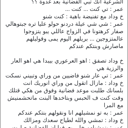
الشرعية انك تبي الفضانية بعد غدوة ؟؟
عمر : تي كنت … كنت …
خ وداد مع تفنيضة باهية : كنت شنو
عمر : شي شي عيلة دردنو حولو عليا تره جبتوهالي
صفار كرهتونا في الزواج عاللي يبو يتزوجوا
عالمتزوجين … بريلهم اليوم يمى وقوليلهم
ماصارش وبنتكم عندكم
خ وداد تصفق : اهو العرعوري بيبدا هي اهو العار
والرزية هي
عمر : تي عار شنو فاضيين من وراي وتبيني نسكت
خ وداد : مازال اتقول من وراي انوريك انت
بلسانك طلبت موعد فضانية وفوق من هكي قتلك
وقت كنت ف الحبس وبتاخدها البنت ماتحشمنيش
مع المرا
عمر : به تو نمشيلهم انا ونقولهم بنتكم عندكم
خ وداد : تمشي والله لطياح سعدك ومزالك
عمر : بنمشيلهم خلي يعرفوا ان الفضانية صارت