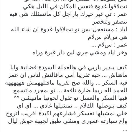
نتﻻقوا غدوة فنفس المكان في الليل هكي
عمر : تي غير خيرك ياراجل كل مانسئلك شن فيه
تتصفر وتتخضر
اياد : مستعجل بس تو نتﻻقوا غدوة ان شاء الله
هي سﻻم سﻻم
عمر : سﻻم …
وخر اياد ومشي جري لين دار غبرة وراه
كيف بندير ياربي في هالعملة السودة فضانية وانا
ماهناش … حيه تقريبا امي ماقالتش لناس ان عمر
فيه السكر … والله صح تقريبا ماقتلههمش ههههههه
الحمد لله ربما ضارة نافعة … تو بمجرد ماتسمع
فيها السكر والعسل تو تقول لخوتها مانبيشي ^^
كيف بنوصلها الكﻻم .. نمشيلها غادي … اي اي
خلي نمشيلها نعسكر فشارعهم اكيدة اقريب اتروح
واع سيارته عموري ومشي طبق لجيهة حوش ليال
…