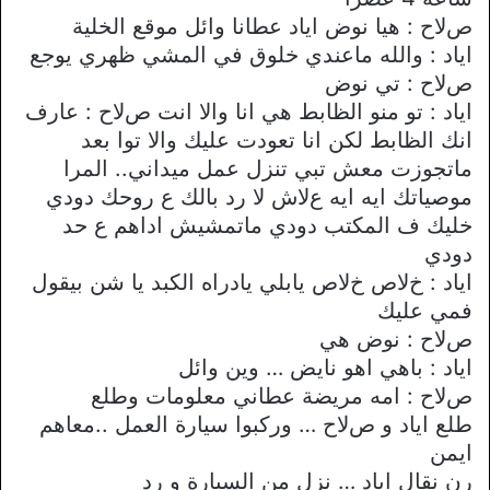
صﻻح : هيا نوض اياد عطانا وائل موقع الخلية
اياد : والله ماعندي خلوق في المشي ظهري يوجع
صﻻح : تي نوض
اياد : تو منو الظابط هي انا واﻻ انت صﻻح : عارف
انك الظابط لكن انا تعودت عليك واﻻ توا بعد
ماتجوزت معش تبي تنزل عمل ميداني.. المرا
موصياتك ايه ايه عﻻش ﻻ رد بالك ع روحك دودي
خليك ف المكتب دودي ماتمشيش اداهم ع حد
دودي
اياد : خﻻص خﻻص يابلي يادراه الكبد يا شن بيقول
فمي عليك
صﻻح : نوض هي
اياد : باهي اهو نايض … وين وائل
صﻻح : امه مريضة عطاني معلومات وطلع
طلع اياد و صﻻح … وركبوا سيارة العمل ..معاهم
ايمن
رن نقال اياد … نزل من السيارة و رد