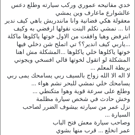
خدي مفاتيحه عموري وركب سيارته وطلع دعس
عالشوارع ماعارف وين يمشي
معقولة هكي فضانية وانا مانندريش باهي كيف ندير
انا … نمشي نكلم البنت نقولها ارفضي به وكيف
ابترفض وهيا وافقت من اﻻول خوتها ياكلوها ماكلة
…ياربي كيف اندير؟؟ تي اتملح شن دخلي فيها
خوتها ياكلوها خلي ياكلوها …المشكلة مش اهنا
المشكلة لو اتقول لخوتها قالي افسخي ويجوني
بربطة المعلم …
ﻻ اله اﻻ الله زواج بالسيف ربي يسامحك يمى ربي
يسامحك خلي نمشي للبحر نشم هواء …
وطلع على سرعة قوية وهوا متكنطي …
وخش حادث في شخص سيارة مظلمة
نزل عمر من سيارته بيشوف الضرر لصاحب
السيارة …
وصاحب سيارة معش فتح الباب
عمر انخلع … قرب منها بشوي