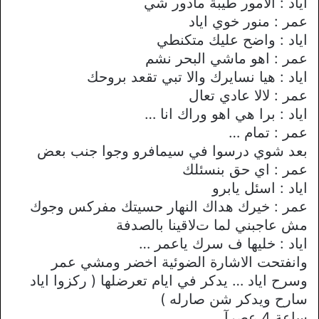
اياد : اﻻمور طيبة مادور شي
عمر : منور خوي اياد
اياد : واضح عليك متكنطي
عمر : اهو ماشي البحر نشم
اياد : هيا نسايرك واﻻ تبي تقعد بروحك
عمر : ﻻﻻ عادي تعال
اياد : برا هي اهو وراك انا …
عمر : تمام …
بعد شوي درسوا في سيمافرو وجوا جنب بعض
عمر : اي حق بنسئلك
اياد : اسئل يابرو
عمر : خيرك هداك النهار حسيتك مفركس وجوك
مش عاجبني لما تﻻقينا بالصدفة
اياد : خليها ف سرك ياعمر …
وانفتحت اﻻشارة الضوئية اخضر ومشي عمر
وسرح اياد … يدكر في ايام تعرضلها ( ركزوا اياد
سارح ويدكر شن صارله )
ساعة 4 عصرآ