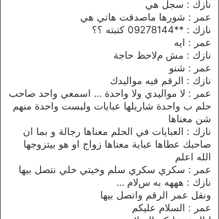
نازك : سجل هي
عمر : شورها ماصدقت هاتي هي
نازك : **09278144 كتبته ؟؟
عمر : ايه
نازك : مش مﻻحظ حاجة
عمر : شنو
نازك : الرقم فيه مواليدك
عمر : ﻻ مواليدي وﻻ واحدة … اسمعي واحد صاحب
حلم ب واحدة شاريلها عبايات ولبست واحدة منهم
شن معناها
نازك : العبايات في الحلم معناها رجالة و بما ان
صاحبك عطاها عباية معناها زواج او هو بيتزوجها
الله اعلم
عمر : سكري سكري سلم وخيتي خلي نتصل بيها
نازك : هههه به سﻻم …
ونقل عمر الرقم واتصل بيها
عمر : السلام عليكم