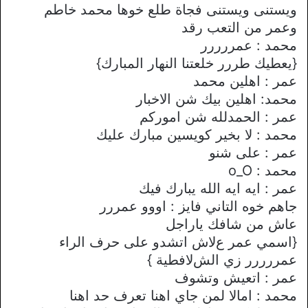
ويستنى ويستنى فجاة طلع خوها محمد خاطم
وعمر من التعب رقد
محمد : عمررررر
{يعطيك طررر خلعتنا النهار المبارك}
عمر : اهلين محمد
محمد: اهلين بيك شن اﻻخبار
عمر : الحمدلله شن اموركم
محمد : ﻻ بخير كويسين مبارك عليك
عمر : على شنو
محمد : o_O
عمر : ايه ايه الله يبارك فيك
جاهم خوه التاني فايز : اووو عمررر
عاش من شافك ياراجل
{اسمي عمر عﻻش اتشدو على حرف الراء
عمررررر زي الشﻻفطية }
عمر : اتعيش وتشوف
محمد : اماﻻ لمن جاي اهنا تعرف حد اهنا