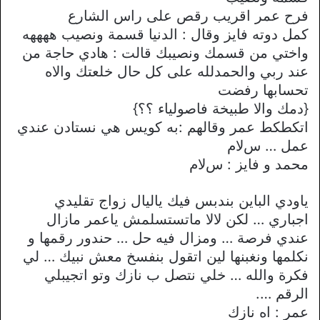
فرح عمر اقريب رقص على راس الشارع
كمل دوته فايز وقال : الدنيا قسمة ونصيب ههههه
واختي من قسمك ونصيبك قالت : هادي حاجة من
عند ربي والحمدلله على كل حال خلعتك واﻻه
تحسابها رفضت
{دمك واﻻ طبيخة فاصولياء ؟؟}
اتكطكط عمر وقالهم :به كويس هي نستادن عندي
عمل … سﻻم
محمد و فايز : سﻻم
ياودي الباين بندبس فيك ياليال زواج تقليدي
اجباري … لكن ﻻﻻ ماتستسلمش ياعمر مازال
عندي فرصة … ومزال فيه حل … حندور رقمها و
نكلمها ونغبنها لين اتقول بنفسخ معش نبيك … لي
فكرة والله … خلي نتصل ب نازك وتو اتجيبلي
الرقم ….
عمر : اه نازك