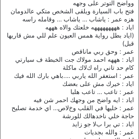
وواضح التوتر على وجهه
فتح باب السيارة ويلقى الشخص متكي عالدومان
هزه عمر : ياشاب … ياشاب … وقامله راسه
اياد : هههههههههه خلعتك واﻻه هههه
(اياد بطل رواية همس العيون علم للي مش قاريها
قبل)
عمر : وحق ربي ماناقص
اياد : هههه احمد موﻻك جت الخبطة ف سيارتي
كام حد تاني راه كﻻك ماكلة
عمر : استعفر الله ياربي ….باهي بارك الله فيك
اياد : خيرك مش على بعضك
عمر : تاعب … تاعب هلبا
اياد : ايه واضح من وجهك احمر شن فيه
عمر : خليها في القلب وخﻻص… اي خدمة تصليح
حاجة خلي ناخدهالك للورشة
اياد : تي برا بﻻ جو زايد
عمر : والله بجديات