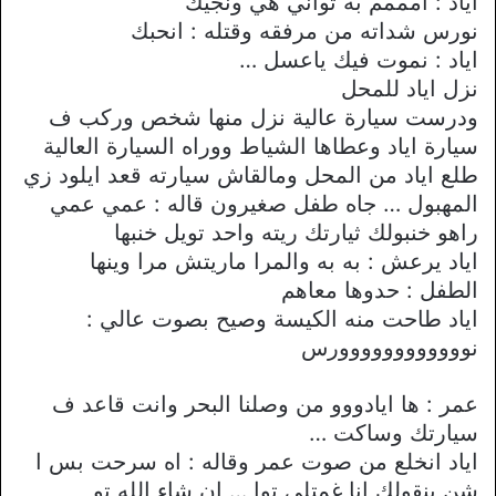
اياد : امممم به تواني هي ونجيك
نورس شداته من مرفقه وقتله : انحبك
اياد : نموت فيك ياعسل …
نزل اياد للمحل
ودرست سيارة عالية نزل منها شخص وركب ف
سيارة اياد وعطاها الشياط ووراه السيارة العالية
طلع اياد من المحل ومالقاش سيارته قعد ايلود زي
المهبول … جاه طفل صغيرون قاله : عمي عمي
راهو خنبولك ثيارتك ريته واحد تويل خنبها
اياد يرعش : به به والمرا ماريتش مرا وينها
الطفل : حدوها معاهم
اياد طاحت منه الكيسة وصيح بصوت عالي :
نوووووووووووورس
عمر : ها ايادووو من وصلنا البحر وانت قاعد ف
سيارتك وساكت …
اياد انخلع من صوت عمر وقاله : اه سرحت بس ا
شن بنقولك انا غمتلي توا … ان شاء الله تو