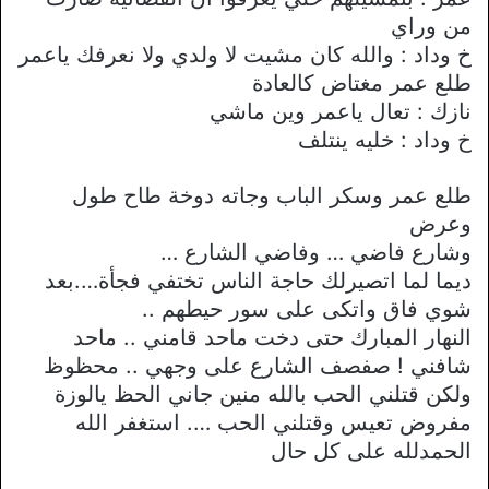
من وراي
خ وداد : والله كان مشيت ﻻ ولدي وﻻ نعرفك ياعمر
طلع عمر مغتاض كالعادة
نازك : تعال ياعمر وين ماشي
خ وداد : خليه ينتلف
طلع عمر وسكر الباب وجاته دوخة طاح طول
وعرض
وشارع فاضي … وفاضي الشارع …
ديما لما اتصيرلك حاجة الناس تختفي فجأة….بعد
شوي فاق واتكى على سور حيطهم ..
النهار المبارك حتى دخت ماحد قامني .. ماحد
شافني ! صفصف الشارع على وجهي .. محظوظ
ولكن قتلني الحب بالله منين جاني الحظ يالوزة
مفروض تعيس وقتلني الحب …. استغفر الله
الحمدلله على كل حال