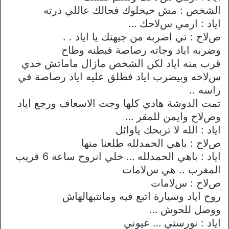
الشخص : مش حيخلوك فحالك عاللي درته
اياد : ارمي سﻻحك …
صﻻح : تي اضربه من جيهتك يا اياد . .
وضربه اياد وجاته رصاصة فبطنه وطاح
قرب منه اياد لكن الشخص مازال ماماتش خدي
سﻻحه وبيضرب اياد فطلق عليه اياد رصاصة في
راسه ..
تمت الدوشة هادي كلها وجت اﻻسعاف ورجع اياد
وصﻻح وايمن للمقر …
اياد : الله ﻻ تربحك ياوائل
صﻻح : باهي الحمدلله طلعنا منها
اياد : باهي الحمدلله … خلي انروح ساعة 6 قريب
المغرب .. هي سﻻمات
صﻻح : سﻻمات
روح اياد وسيارة اتبع فيه ومانتبهالهاش
ووصل للحوش …
اياد : نورستي … عيوني