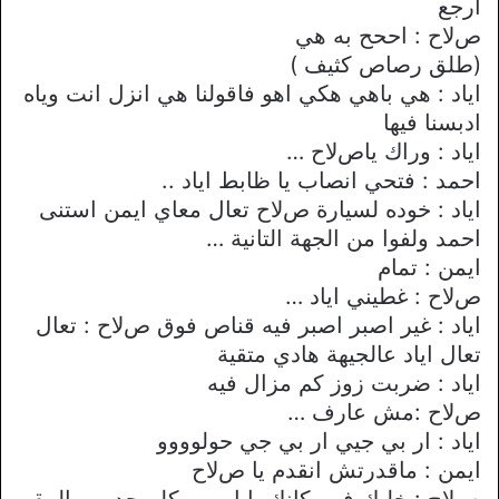
ارجع
صﻻح : اححح به هي
(طلق رصاص كثيف )
اياد : هي باهي هكي اهو فاقولنا هي انزل انت وياه
ادبسنا فيها
اياد : وراك ياصﻻح …
احمد : فتحي انصاب يا ظابط اياد ..
اياد : خوده لسيارة صﻻح تعال معاي ايمن استنى
احمد ولفوا من الجهة التانية …
ايمن : تمام
صﻻح : غطيني اياد …
اياد : غير اصبر اصبر فيه قناص فوق صﻻح : تعال
تعال اياد عالجيهة هادي متقية
اياد : ضربت زوز كم مزال فيه
صﻻح :مش عارف …
اياد : ار بي جيي ار بي جي حولوووو
ايمن : ماقدرتش انقدم يا صﻻح
صﻻح : خليك ف مكانك يا ايمن وكلم حد من المقر