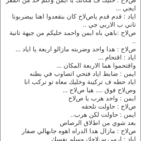
ايجي …
اياد : قدم قدم ياصﻻح كان بنقعدوا اهنا بيضربونا
تاني ب اﻻربي جي ..
صﻻح :باهي باه ايمن واحمد خليكم من جيهة تانية
..
صﻻح : هدا واحد وضربته مازالو اربعة يا اياد …
اياد : اقتحام …
واقتحموا هما اﻻربعة المكان …
ايمن : ضابط اياد فتحي اتصاوب في بطنه
اياد حطه ف تركينة وخليك معاه تو نركب انا
وصﻻح فوق …. هيا صﻻح …
ايمن : واحد هرب يا صﻻح
صﻻح : حاولت تلحقه
ايمن : حاولت لكن هرب..
بعد شوي من اطﻻق الرصاص
صﻻح : مازال هدا الدراه اهوه جابهالي صفار
اياد : ارمي سﻻحك وسلم نفسك