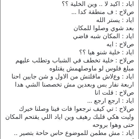
اياد : اكيد ﻻ .. وين الخلية ؟؟
صﻻح : ف منطقة كدا …
اياد : يستر الله
بعد شوي وصلوا للمكان
اياد : المكان شبه فاضي
صﻻح : ايه
اياد : خلية شنو هيا ؟؟
صﻻح : خلية تخطف في الشباب وتطلب عليهم
مبلغ فلوس لو ماوصلهمش يقتلوه
اياد : وعﻻش ماقلتش من اﻻول و شن جايين احنا
اربعة نفار بس وبعدين مش تخصصنا الشي هدا
صﻻح : قلت انا
اياد : ارجع ارجع …
صﻻح : تي كيف نرجعوا فات فينا وصلنا خيرك
وليت هكي قلبك رهيف وين اياد اللي يقتحم المكان
حتى وهوا بروحه
اياد : مش مطمن للموضوع حاس حاحة بتصير ..