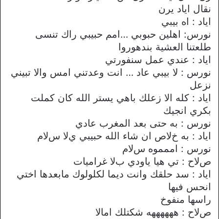
نقال اياد يرن
اياد : اه بيبي
نورس: اهلين حبوبي …امم حبيبي راك تنسى
طلعتنا العشية بندهوروا
اياد : عندي عمل سنفورتي
نورس : ﻻ بيبي عاد … انت وعدتني امس واﻻ تبيني
نزعل
اياد : كله اﻻ زعلك باهي يستر الله كان كملت
بكري انجيك
نورس : به حتى بعد المغرب عادي
اياد : به خﻻص ان شاء الله حبيبي يﻻ سﻻم
نورس : اممموه سﻻم
صﻻح : تي هيا ياودي بﻻ غراميات
اياد : سد حلقك وانت ديما لكلولوك مابعدها اختي
انحس فيها
راسها منفوخ
صﻻح : ههههههه شكتلك اماﻻ