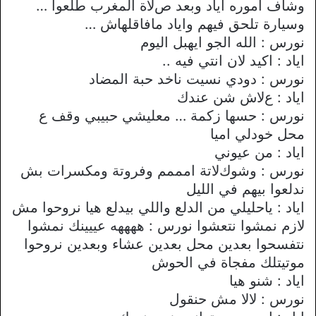
وشاف اموره اياد وبعد صﻻة المغرب طلعوا …
وسيارة تلحق فيهم واياد مافاقلهاش …
نورس : الله الجو ايهبل اليوم
اياد : اكيد ﻻن انتي فيه ..
نورس : دودي نسيت ناخد حبة المضاد
اياد : عﻻش شن عندك
نورس : حسها زكمة … معليشي حبيبي وقف ع
محل خودلي اميا
اياد : من عيوني
نورس : وشوكﻻتة امممم وفروتة ومكسرات بش
ندلعوا بيهم في الليل
اياد : ياحليلي من الدلع واللي بيدلع هيا نروحوا مش
ﻻزم نمشوا نتعشوا نورس : ههههه عييينك نمشوا
نتفسحوا بعدين محل بعدين عشاء وبعدين نروحوا
موتيتلك مفجاة في الحوش
اياد : شنو هيا
نورس : ﻻﻻ مش حنقول