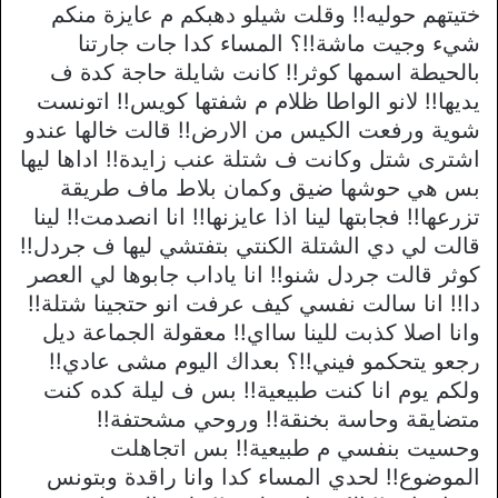
ختيتهم حوليه!! وقلت شيلو دهبكم م عايزة منكم
شيء وجيت ماشة!!؟ المساء كدا جات جارتنا
بالحيطة اسمها كوثر!! كانت شايلة حاجة كدة ف
يديها!! لانو الواطا ظلام م شفتها كويس!! اتونست
شوية ورفعت الكيس من الارض!! قالت خالها عندو
اشترى شتل وكانت ف شتلة عنب زايدة!! اداها ليها
بس هي حوشها ضيق وكمان بلاط ماف طريقة
تزرعها!! فجابتها لينا اذا عايزنها!! انا انصدمت!! لينا
قالت لي دي الشتلة الكنتي بتفتشي ليها ف جردل!!
كوثر قالت جردل شنو!! انا ياداب جابوها لي العصر
دا!! انا سالت نفسي كيف عرفت انو حتجينا شتلة!!
وانا اصلا كذبت للينا سااي!! معقولة الجماعة ديل
رجعو يتحكمو فيني!!؟ بعداك اليوم مشى عادي!!
ولكم يوم انا كنت طبيعية!! بس ف ليلة كده كنت
متضايقة وحاسة بخنقة!! وروحي مشحتفة!!
وحسيت بنفسي م طبيعية!! بس اتجاهلت
الموضوع!! لحدي المساء كدا وانا راقدة وبتونس