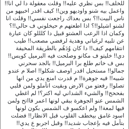
للخلف!! بس نظري عليه!! وقلت معقولة دا لي انا!!
واعمل بيه شنو واوديهو وين!! كيف اقدر اخبيهو من
ناس البيت!!؟ بس بعداك راجعت نفسي!! وقلت انا
لشنو اشيلو!!؟ اذا اطعتهم م حيخلوني ف حالي!!؟
وكمان اذا الرعب العشتو قبيل دا كلللو كان عبارة
عن تلبيه لرغباتي وهدية لرفضي مصعب!! طيب
انتقامهم كيف!! دا كان وُدَهُم بالطريقة المخيفة
دي!! خليتو ف مكانو وصلحت فيه البرميل كويس!!
بس ف خاتم طلع برا البرميل!! بالجد سحرني
جمالو!! مستحيل اقدر اوصف شكلو!! اصلا م عندو
شبيه!! فيه جوهرة!! م قدرت امنع يدي من انها
تصلو!! رفعتو من الارض وبقيت اتأملو ولمن قلبي
بفححح!! والشيء الشداني ليه اكتر؟! لم اغطي
الشمس عنو الجوهرة ببقي لونها اعمر فااتح ولمن
فيها لمعة!! ولم اعكسو ف الشمس بكون لونها
اسود غامق بيخطف القلوب قبل الانظار!! فضلت
بتأمل فيه بإعجاب شديد!! وقبل اجربو ع يدي!!