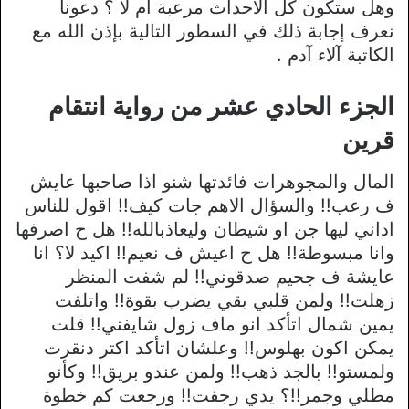
وهل ستكون كل الأحداث مرعبة ام لا ؟ دعونا
نعرف إجابة ذلك في السطور التالية بإذن الله مع
الكاتبة آلاء آدم .
الجزء الحادي عشر من رواية انتقام
قرين
المال والمجوهرات فائدتها شنو اذا صاحبها عايش
ف رعب!! والسؤال الاهم جات كيف!! اقول للناس
اداني ليها جن او شيطان وليعاذبالله!! هل ح اصرفها
وانا مبسوطة!! هل ح اعيش ف نعيم!! اكيد لا؟ انا
عايشة ف جحيم صدقوني!! لم شفت المنظر
زهلت!! ولمن قلبي بقي يضرب بقوة!! واتلفت
يمين شمال اتأكد انو ماف زول شايفني!! قلت
يمكن اكون بهلوس!! وعلشان اتأكد اكتر دنقرت
ولمستو!! بالجد ذهب!! ولمن عندو بريق!! وكأنو
مطلي وجمر!!؟ يدي رجفت!! ورجعت كم خطوة