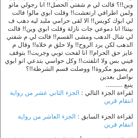
وين!!؟ قالت لي م شفتي الحصل!! انا رجولي ماتو
ولمن اطرافي ارتعشت!! وقلت ابوي مالو! قالت
لي ابوك كويس!! الا لقى حرامي ملبد ليه دهب ف
بيتنا! انا دموعي جات نازلة وقلت ابوي وين!! قالت
لي شال الدهب ومشى القسم!! قالت لي م شفتي
الدهب لكن يرد الروح!! ولا حلق م خلاه!! وقال م
عايز حق الحرام!! انا لفحت توبي وجريت!! بتوقف
فيني بس ولا اتلفتت!! وكل حواسي بتدعي انو ابوي
م يصيبو مكروة!! ووصلت قسم الشرطة!!؟
نواصل بعدين
يتبع ……….
لقراءة الجزء التالي :
الجزء الثاني عشر من رواية
انتقام قرين
لقراءة الجزء السابق :
الجزء العاشر من رواية
انتقام قرين