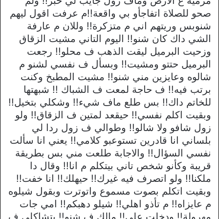
مرمية ع الارض وماف زول جايب لي خبر!! ولم
صحو للصلاة اتفاجأو بي واقعة!!م عرفت اقول ليهم
شنوبس وريتهم اني م متزكرة!! وللان م عارفة
الشي داك كان شنو!! اليوم التاني مشيت الزقاق
وزحيت البرميل ليقت الذهب ف محلو!! رجعت
البرميل حتتو ومشيت!! وبسأل ف نفسي لشنو م
شالوه وعايزين مني شنو!! مشيت المطبخ وكنت
برتب فيه!! ف حاجة لمعت ف الشباك !! شبهتها
للخاتم داك!! بس طلع ماف شيء!! وشكلي بتخيل!!
وبقيت اكلم نفسي!! حيقعد لمتين ف الزقاق!! ولو
زول شافو ولا شالو!! وطوالي ف زول ردا لي
بلساني انا قادرين تستوعبو كلامي!! يعني انا سألت
نفسي السؤال!! والاجابة طلعت مني بس بطريقة
قريبة وكأنو شخص تاني بيتكلم م انا!! وقال دا
ملكنا!! ولو اتصرف فيه غيرك!! حيهلك!! انا خفت!!
وبقيت اتكلم بصوت مسموع واتوترت وبقول شيلوه
م عايزاه!! م تأذو اهلي!! شيلو دهبكم!! امي جات
مهرولة!! ودخلت علي!! مالك ف شنو!! بتشاكلي ف