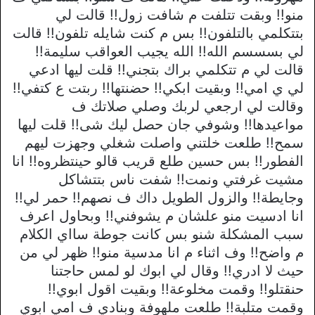
منو!! وبقت تتلفت م شافت زول!! قالت لي
بتتكلمي بالتلفون!! بس م كنت شايله تلفون!! قالت
لي بسسسم الله!! الله يجيب العواقب سليمة!!
قالت لي م تتكلمي براك بتجني!! قلت ليها ادعي
لي ي امي!! وبقيت ابكي!! حضنتها!! ربتت ع كتفي!!
وقالت لي ارجعي لربك وصلي صلاتك ف
مواعيدها!! وشوفي جان حصل ليك شى!! قلت ليها
سمح!! طلعت خلتني واصلت شغلي وجهزت ليهم
الفطور!! بس حسين طلع قريب قالو حينتظروه!! انا
مشيت غرفتي ونمت!! شفت ناس بتتشاكل
وجايطة!! والزول الطويل داك ف نصهم!! حمر لي!!
انا ادسيت منو علشان م يشوفني!! وبحاول اعرف
سبب المشكلة شنو بس كانت جوطة سااي الكلام
م واضح!! وف اثناء م انا مدسية منو!! ظهر لي من
حيث لا ادري!! وقال لي ابوك لو لمس حاجتنا
حنقتلو!! وقمت مخلوعة!! وبقيت اقول ابوي!!
وقمت متلبة!! طلعت ملهوفة وبنادي ف امي ابوي