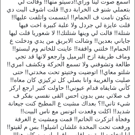
اسمع صوت لينا وراي!!دسيتو منها!! وقالت لي
بتعملي شنو ف الخرابة دي!! قلت اشوف البت دي
بتكون نامت ف الحمام!! ابتسمت واتلفت عليها!!
قلت عايزة لي جردل ولا علبة كبيرة اخت فيها
شتلة!! قالت لي وينها شتلتك!! لا شعوريا قلت ليها
جاياني بعدين!! وشالت الابريق من يدي ودخلت ع
الحمام!! خلتني واقفة!! عاينت للخاتم وم لبستو!!
وماف طريقة ازح البرميل وارجعو لانها قد تجي
طالعة وتشوفني ولا تسمع الحركة وتكشف امري!!
شلتو معاي!! اتوضيت وختيتو تحت مخدتي!! حتى
صليت والغريبة وانا بصلي كل تركيزي كان معاه!!
كأني شايفاه قدام عيوني!! حاولت كتير ارجع اركز
ف صلاتي بس بدون احس القى نفسي بفكر ف
شيء تاني!!؟ بعداك مشيت ع المطبخ كنت جيعانة
شديد!! اكلت وقعدت اتونس مع ناس البيت!!
وفجأة اتزكرت الخاتم!! قمت ومشيت ع الغرفة
ورفعت تحت المخدة علشان اشيلو!! بس م لقيتو!!
انا اتخلعت!! بقيت اقلب واقول اسسه كان هنا!!