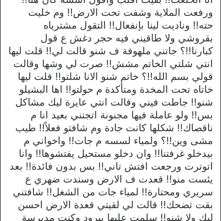
ورفعت الملاية وشفت تحت الارض!! وم خليت
حته!! وناديت لينا بإنفعال!! التقول مشترياه
بقروشي ولا طاقيني فيه حجر دغش ع قول
كبارنا!!؟ جاتني ملهوفة ف شنو قالت لي!! قلت ليها
انتي شلتي الخاتم مشش!! صرت لي وشها وقالت
قولي بسم الله!!؟ خاتم شنو الانا شلتو!! قلت ليها
خاتاه تحت المخدة ومتأكدة م حولتو!! اها البشيلو
شنو!! جاطت فيني وقالت انتي عايزة ليك مشاكل
بس!! ولو عاملة فيها مجنونة اتجنني بعيد انا م
ناقصاك!! شكلها كانت جادة وم شافتو فعلاً!! طيب
مشى وين!!؟ ولمياء لسسه م جات!! واخواني م
بيدخلو غرفتنا!! وان دخلو مستحيل يفتشوها!! وانا
اتوترت ورجعت افتش تاني!! بس بدون فائدة!! بعد
يئست منو!! قعدت ف الارض وسندت ضهري ع
سريري ومحتارة!! لمياء جات من الشغل!! شافتني
بقت تضحك!! قالت لي لقيتي قعدة الارض احسن
ليك ولا شنو!! سلمت عليها ببرود وكنت مدبرسة