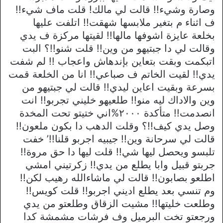
وصارة وشيء!! قالت لي مالك! قلت ماف شيء!!
ف اثناء م بتغير ملابسها شهقت!! اتلفت عليها
بخلعة عايزة اشوفها مالها!! لقيتها مركزة ف يدي
وقالت لي دا جبتيهو من وين!! قلت شنو!!؟ البت
اتبكمت وبقت بتعاين بإندهاش واعجاب !! لم شفت
يدي!! لقيت الخاتم ف صباعي!! انا من الخلعة قمت
بسرعة وبقيت اعاين ليدي!! قالت لي جبتيهو من
وين والاداك ليه منو!! طلعيهو خليني تجربو!! انت
انصدمت!! متأكدة ٢٠٠٠%اني ختيتو تحت المخدة
وصل يدي كيف!!؟ وقلت الدهب دا بكون ملعون!!
قالت لي سرحانة وين!! جيبيه اجربو قلنا!!’ خفت
تلبسو ويحصل ليها شي!! قلت ليها دا حق مروة!!
جربتو قبيل وابا يطلع من يدي!! زكرتيني امشي
اطلعو بصابون!! قالت لي ماشاءالله رهيب لكن!!
وم تنسي بعد يطلع اديني اجربو!! قلت كويس!!
وطلعت خليتها!! مشيت الزقاق وطلعتو من يدي
ورجعتو تخت البرميل وف فرشات مشمشة كدا