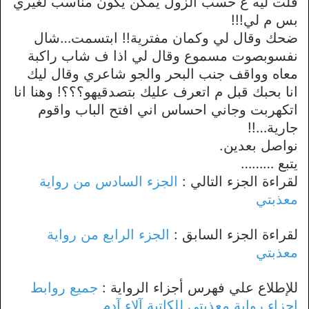
قلت ليه ع حسب الزول يمكن يكون مناسب لغيري
بس م لي!!!
ضحك وقال لي وكمان مفترية!! ابتسمت…شال
نفسوبصوت مسموع وقال لي اذا ف شاب راكبة
معاه وواقف جنب البحر والجو شاعري وقال ليك
انا بحبك قبل م اتعرف عليك بتصدقيهو؟؟؟! وهنا انا
اتكهربت وجاني احساس اني افتح الباب واقوم
جارية…!!
نواصل بعدين.
يتبع ………
لقراءة الجزء التالي :
الجزء السادس من رواية
معذبتي
لقراءة الجزء السابق :
الجزء الرابع من رواية
معذبتي
للإطلاع علي فهرس أجزاء الرواية :
جميع روابط
اجزاء رواية معذبتي للكاتبة آلاء آدم