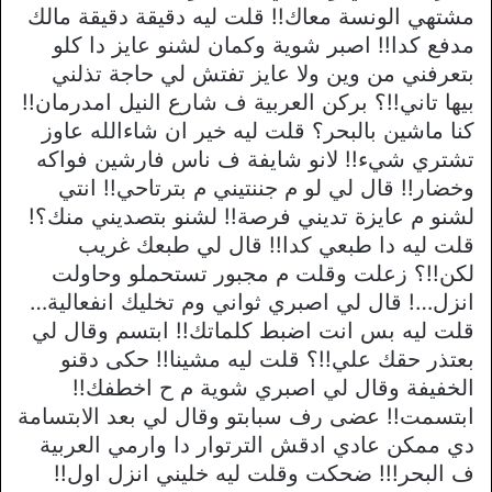
مشتهي الونسة معاك!! قلت ليه دقيقة دقيقة مالك
مدفع كدا!! اصبر شوية وكمان لشنو عايز دا كلو
بتعرفني من وين ولا عايز تفتش لي حاجة تذلني
بيها تاني!!؟ بركن العربية ف شارع النيل امدرمان!!
كنا ماشين بالبحر؟ قلت ليه خير ان شاءالله عاوز
تشتري شيء!! لانو شايفة ف ناس فارشين فواكه
وخضار!! قال لي لو م جننتيني م بترتاحي!! انتي
لشنو م عايزة تديني فرصة!! لشنو بتصديني منك؟!
قلت ليه دا طبعي كدا!! قال لي طبعك غريب
لكن!!؟ زعلت وقلت م مجبور تستحملو وحاولت
انزل…! قال لي اصبري ثواني وم تخليك انفعالية…
قلت ليه بس انت اضبط كلماتك!! ابتسم وقال لي
بعتذر حقك علي!!؟ قلت ليه مشينا!! حكى دقنو
الخفيفة وقال لي اصبري شوية م ح اخطفك!!
ابتسمت!! عضى رف سبابتو وقال لي بعد الابتسامة
دي ممكن عادي ادقش الترتوار دا وارمي العربية
ف البحر!!! ضحكت وقلت ليه خليني انزل اول!!