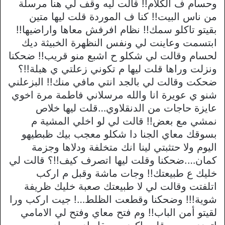
وحسام ف الكلام!! قالت ليه وقف لي هنا مرسلة
من ناس البيت!! كنا ف الموردة قلت ليها متين
بقيتو تاكلو سمك!! نظام افرفش معاها واراضيها!!
ابتسمت وعاينت لي ونفس النظهرة الخبيثة ديك
لحسام وقالت لي شكلو ح اشبع منو قريب!! ضحكنا
ونزلت وراها قلت ليها م تكوني زعلتي ي هبلة!!؟
ضحكت وقالت لي بالجد انتي مافي منك!! البزعلني
شنو ي عويرة انا والله مرسلاني فاطمة مرة اخوي
عايزة حاجات من الدنقلاوي…قلت ليها خلاص
نمشي مع بعض!! قالت لي لو اخلي المشية م
بسوقك معاي الجنا دا شكلو معجب بيك ظبطيهو
اليوم ولا حتثبتي لينا انك متخلفة ودلاها وجزمة
كمان….ضحكنا وقلت ليها اتصرف كيف!!؟ قالت لي
خليك ع طبيعتك!! وجات ماشة وقبل م اركب
اتلفتت وقالت لي لا طبيعتك صعبة خليك ظريفة
شوية!!! وضحكنا وقطعت الظلط…! جيت اركب ورا
لقيتو أمن الباب!! وم فتح معاي وفتح لي الامامي