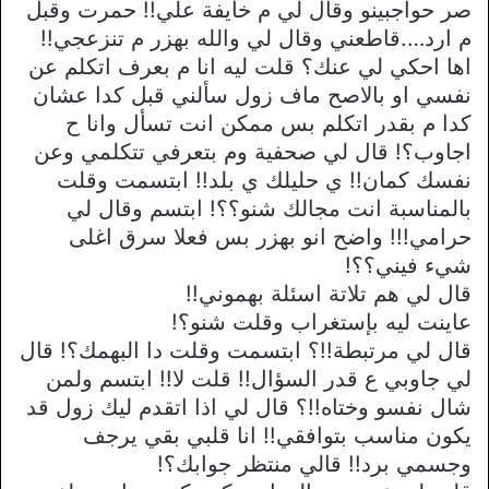
صر حواجبينو وقال لي م خايفة علي!! حمرت وقبل
م ارد….قاطعني وقال لي والله بهزر م تنزعجي!!
اها احكي لي عنك؟ قلت ليه انا م بعرف اتكلم عن
نفسي او بالاصح ماف زول سألني قبل كدا عشان
كدا م بقدر اتكلم بس ممكن انت تسأل وانا ح
اجاوب؟! قال لي صحفية وم بتعرفي تتكلمي وعن
نفسك كمان!! ي حليلك ي بلد!! ابتسمت وقلت
بالمناسبة انت مجالك شنو؟؟! ابتسم وقال لي
حرامي!!! واضح انو بهزر بس فعلا سرق اغلى
شيء فيني؟؟!
قال لي هم تلاتة اسئلة بهموني!!
عاينت ليه بإستغراب وقلت شنو؟!
قال لي مرتبطة!!؟ ابتسمت وقلت دا البهمك؟! قال
لي جاوبي ع قدر السؤال!! قلت لا!! ابتسم ولمن
شال نفسو وختاه!!؟ قال لي اذا اتقدم ليك زول قد
يكون مناسب بتوافقي!! انا قلبي بقي يرجف
وجسمي برد!! قالي منتظر جوابك؟!