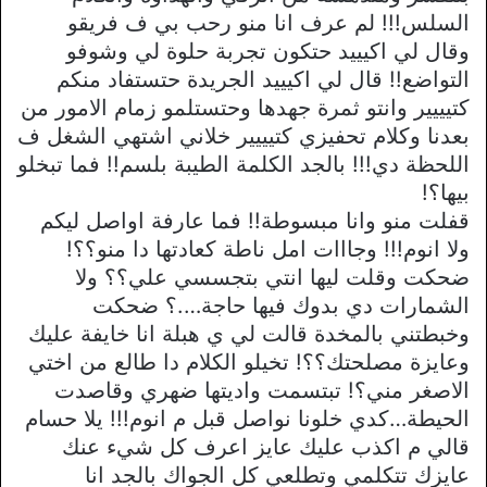
السلس!!! لم عرف انا منو رحب بي ف فريقو
وقال لي اكيييد حتكون تجربة حلوة لي وشوفو
التواضع!! قال لي اكيييد الجريدة حتستفاد منكم
كتيييير وانتو ثمرة جهدها وحتستلمو زمام الامور من
بعدنا وكلام تحفيزي كتيييير خلاني اشتهي الشغل ف
اللحظة دي!!! بالجد الكلمة الطيبة بلسم!! فما تبخلو
بيها؟!
قفلت منو وانا مبسوطة!! فما عارفة اواصل ليكم
ولا انوم!!! وجااات امل ناطة كعادتها دا منو؟؟!
ضحكت وقلت ليها انتي بتجسسي علي؟؟ ولا
الشمارات دي بدوك فيها حاجة….؟ ضحكت
وخبطتني بالمخدة قالت لي ي هبلة انا خايفة عليك
وعايزة مصلحتك؟؟! تخيلو الكلام دا طالع من اختي
الاصغر مني؟! تبتسمت واديتها ضهري وقاصدت
الحيطة…كدي خلونا نواصل قبل م انوم!!! يلا حسام
قالي م اكذب عليك عايز اعرف كل شيء عنك
عايزك تتكلمي وتطلعي كل الجواك بالجد انا