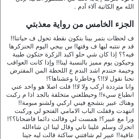
الله مع الكاتبة آلاء آدم .
الجزء الخامس من رواية معذبتي
ف لحظات بتمر بينا بتكون نقطة تحول ف حياتنا!!
قد م ننتبه ليها ف وقتها! س بيجي اليوم الحنزكرها
فيه؟؟ إذا كان شي حلو اكيد الزكرة حتكون طيبة
وحيكون يوم مميز بالنسبة لينا!! وإذا كانت العواقب
وخيمة حنندم اشد الندم ع اللحظة المن المفترض
نحنا نقول لا!!؟ وخاطرنا وعشناها؟!
وانا مترددة اركب ولا لا!! قلت اصلا هو واخد عني
انطباع سيء!! وحيطلعني متخلفة بالجد اذا م ركبت
وهناك عبير بتشجع فيني اركبي ولشنو مبومة!!
اتنهدت وقفلت الباب الامامي الفتحو لي وركبت
ورا مع عبير؟! همست لي وقالت دائما فاضحانا؟؟!
اتحرك وسلم علينا تاني وقال لينا ان شاءالله
عافية!! عبير لم شافتني ساكتة قالت ليه جينا