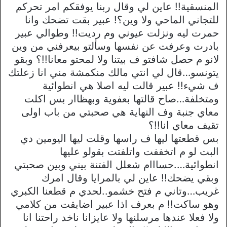
المنسقية!! عاين لي وقال ربنا يوفقكم امر تحركم
للتجاني الماحي ولا وين؟! عبير بقت تضحك وانا
حمرت ليه ونزلت عيوني وم رديت!! وطوالي عبير
بادرت وعرفت عن نفسها وسألتو بيعرفني من وين
لانو م حصل شافتو ف بيتنا ولا لمحتو معانا!!؟ وبقو
يتونسو…قال لي انتي مالك منكمشة مني انا زعلتك
ف شيء!! عبير قالت ليه اصلا هي انطوائية
ومتخلفة…صاح قالتها بعفوية وبهظاار بس اكلت
معاي جنبة وف النهاية هي صحبتي من باب اولى
تقيف معاي انا!!؟
بس قطعتها ليها ف راسها وقلت ليها اليومين دي
البت لو م اتخففت واتلفتت بقولو عليها
انطوائية….حسااام شعلل الفتنة بيني وبين صحبتي
وبقي يضحك!! عاين لي بالمرايا وقال امرك
غريب…وتاني م فتح خشمو..لحدي م قطعنا الكبري
وهو ساكت!! م بعرف اذا عبير اضايقت من كلامي
ولا فعلا عندها مرسلنها ولا عايزانا ناخد راحتنا انا