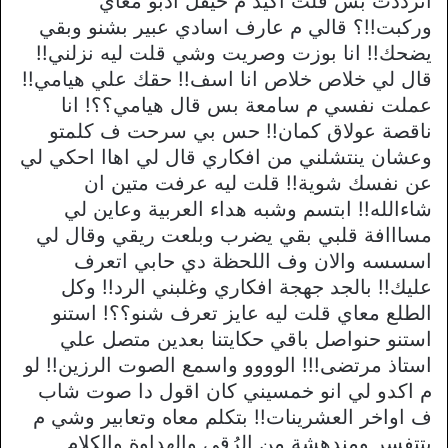
اترددت بس قلت اكيد م حيقل ادبو معاي
وركبت!!؟ قالي م عارف اسادي عبير بشنو وبقي
يضحك!! انا بوزت وصريت وشي قلت ليه نزلني!!
قال لي خلاص خلاص انا اسف!! حقك علي هيامي!!
عملت نفسي م سامعة بس قال هيامي؟؟! انا
ناقصة عولاق كمان!! حس بي سرحت ف كلمتو
وعشان ينتشلني من افكاري قال لي اهاا احكي لي
عن نفسك شوية!! قلت ليه عرفت متين ان
شاءالله!! ابتسم وشبه هداء العربية وعاين لي
مسااافة قلبي بقي يضرب وبلعت ريقي وقال لي
اسسسه والان وف اللحظة دي حابي اتعرف
عليك!! بالجد جهجة افكاري وغلبني الرد!! وكل
الطلع معاي قلت ليه عايز تعرف شنو؟؟! استنو
استنو حنواصل باقي حكايتنا بعدين متصل علي
استاذ مرتضى!!! الوووو واسمع الصوت الرزين!! لو
م اكدو لي انو خمسيني كان اقول دا صوت شاب
ف اواخر العشرينات!! بتكلم معاه وتعابير وشي م
بتتفسر ومندهشة من الرُقي والهداوة والكلام