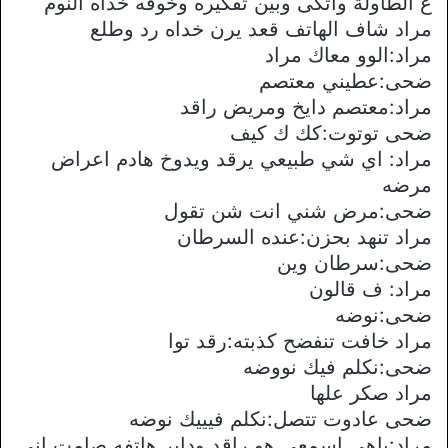
ع الطاولة واتكى وبين تفكيره وخوفه خداه النوم
مراد شاف الهاتف قعد يرن خداه رد وطلع
مراد:الوو معاك مراد
ضحى:عطيني معتصم
مراد:معتصم دايخ ومريض راقد
ضحى توتوت:كك ك كيف
مراد: اي شي طبيعي يرقد ويدوخ هادم اعراض
مرضه
ضحى:مرض شني انت شن تقول
مراد تنهد بحزن:عنده السرطان
ضحى:سرطان وين
مراد: ف قالون
ضحى:نوضه
مراد خافت تنفضح كذبته:رقد توا
ضحى:نكلم فيك نووضه
مراد صكر علها
ضحى عادوت تتصل:نكلم فيييك نوضه
مراد:باهي اسمعي هو راقد وداير هاتفه صامت اني