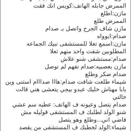
الممرض جابله الهاتف:كويس انك فقت
مازن:اطلع
الممرض طلع
مازن شاف الجرح واتصل بـ صدام
صدام:ايوواه
مازن:اسمع تعلا للمستشفى نبيك الجماعه
المطلوبين شفت واحد منهم تعلا
صدام:مستشفى شنو علاش
مازن بعصبيه:صدام تفهم لم توصل
صدام صكر وطلع
شيماء طلعت شافت صدام:هااا صدااام استنى وين
بابا مهناش خليك عبدو بيجي يتعشى هني قالت
خالتي
صدام يتصل وعيونه ف الهاتف: عطيه سم عشي
شنو الولد لطلبك ف المستشفى قوليله مش
فاضي اني…وطلع وهو يتصل
شيماء:الولد لخطبك ف المستشفى من يقصد