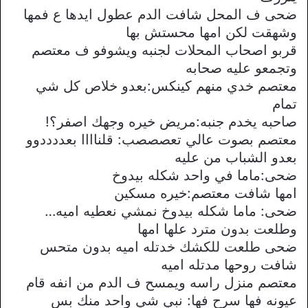
ضحى ف المحل شافت الدم عطول ايدها ع فمها
وشهقت لكن امها محستش بها
قربو اصحاب المحلات لجنبه ويشوفو ف معتصم
وتجمعو عليه صحابه
معتصم خدي منهم كينكس:بعدو خلاص كل شي
تمام
صاحبه يخدم جنبه:مريض خيره وجهك اصفر؟!
معتصم بصوت عالي تعصصصب: قلناااا بعددددوو
بعدو الشباب من عليه
ضحى:ماما في واحد شكله بيدوخ
امها شافت معتصم:خيره مسكين
ضحى: ماما شكله بيدوخ نمشي نعطيه اميه…
وطلعت بدون مترد علها امها
ضحى طلعت للكشك خدتله اميه بدون متحس
شافت روحها مدتله اميه
معتصم منزل راسه ويمسح ف الدم من انفه قام
عيونه فها سرح فها: نبي شي واحد منك بس