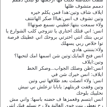
دممم متشوف ظلها
ايلاف شاف وتين:هدا فمن يكلم خيره
وتين تشوف ف انس:هيااا صكر الهاتتتف
ولاء سمعت بنتها:عطيني نسمع صوتهااا
انس: اني قتلك اختاري يا تتزوجي كلب الشوارع يا
تربي بنتك انتي اخترتي بروحك اني عطيتك فرصة
توا خلاص ربي يسهلك
ولاء:بنننتي هادي
انس فتح المايك:وتين شن اسمها امك لتحبها؟
وتين:ايلاف
انس:اظن وصلك الجواب…وصكر الخط
ايلاف: انس خيرك شن في
انس: ولاء اتصلت بعد طلاقها تبي وتين
وتين وقفت قربتلهم: يابابا تزعلش ني نبيش
نحلييك بلوحك
انس ابتسم وقعمزها ف حضنه باسها: واني مش
رح نعطي بنت خوي الغالية ولا رح نسلم فيك انتي