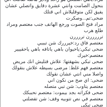
بنحول الصامت وانتي عشرة دقايق واتصلي عشان
يفيق لكن متوقليلاش اني قتلك
ضحى:تم…وصكرت
مراد فتح الصوت ورجع الهاتف جنب معتصم ومراد
طلع هرب
ترررررن تررررن
معتصم فاق رد:خيرررك شن تبببي
ضحى تبكي:ياحيوان باهي ياتافه باهي ياحقييير
معتصم:خيرك
ضحى تبكي بشهقتها: علاش قتليش انك مريض
معتصم فهم غلط: مرضى بسيطه علاش بنقولك
واصلا مني انتي عشان نقولك
ضحى: اي صح من نكون اني
معتصم يتاوب: شن تبي متصله
ضحى فكراته بجد بيموت: معتصم نحببكك
معتصم في نص تتوبيه وقف: شن تفضلتي
ضحى تبكي