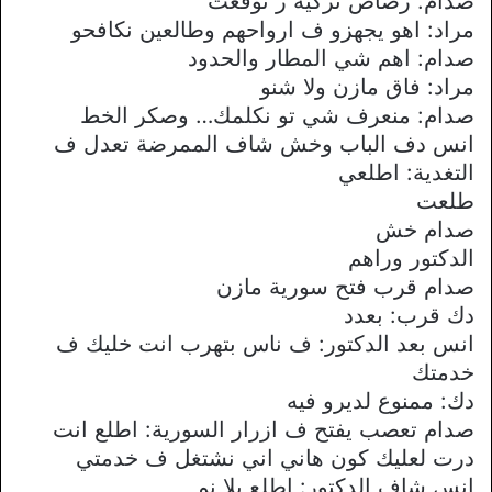
صدام: رصاص تركيه ز توقعت
مراد: اهو يجهزو ف ارواحهم وطالعين نكافحو
صدام: اهم شي المطار والحدود
مراد: فاق مازن ولا شنو
صدام: منعرف شي تو نكلمك… وصكر الخط
انس دف الباب وخش شاف الممرضة تعدل ف
التغدية: اطلعي
طلعت
صدام خش
الدكتور وراهم
صدام قرب فتح سورية مازن
دك قرب: بعدد
انس بعد الدكتور: ف ناس بتهرب انت خليك ف
خدمتك
دك: ممنوع لديرو فيه
صدام تعصب يفتح ف ازرار السورية: اطلع انت
درت لعليك كون هاني اني نشتغل ف خدمتي
انس شاف الدكتور: اطلع بلا نم