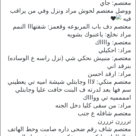
معتصم: جاي
ووصل معتصم لحوش مراد ونزل وفي من يراقب
فيه
معتصم دف باب المربوعه وقعمز: شفتهااا النمم
مراد نخلع: ياعنبوك بشويه
معتصم: وااااك
مراد: احكيلي
معتصم: منبيش نحكي شي (نزل راسه ع الوساده)
بنرقد اني
مراد: ارقد احسن
معتصم متكي: لااا وجابتلي شيشة اميه تي يعطيني
سم فها بعد لدرته ف البنت خافت عليا وجابتلي
امممميه تي وواااك
مراد: من سقى كلبا دخل الجنه
معتصم شافله ع جنب
ترررن ترررن
معتصم شاف رقم ضحى داره صامت وحط الهاتف