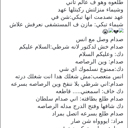
طلعوه وهو ف عالم تاني
وشيماء منزلتش ركبتلها عهد
عهد نصدمت انها تبكي:شن في
شيماء تبكي: مازن ف المستشفى نعرفش علاش
صدام وصل مع انس
صدام خش لدكتور لانه شرطي:السلام عليكم
دك: وعليكم السلام
صدام: وين الرصاصه
دك:ممنوع نسلموك اي شي
انس متعصب:مش شغلك هدا انت شغلك درته
صدام:اني شرطي بلا ننفخ وين الرصاصه بسرعه
دك خاف: اسمعني….. قاطعه
صدام طلع بطاقته: اني صدام سلطان
دك شافها وفتح الدرج مدله الرصاصه
صدام طلع بسرعه اتصل بمراد
مراد: ايووواه شن صار