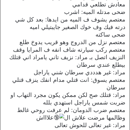
معادش تطلعي قدامي
ضحى مدتله الميه: اشرب
معتصم يشوف ف الميه من ايدها: بعد كل شي
درته فيك وف خوك الصغير جايبتيلي اميه
ضحى ساكته
معتصم نزل من الدروج وهو قريب يدوخ طلع
معتصم ركب سيارته شاف انفه ف المرايا وقف
النزيف اتصل بـ مراد: نزيف تاني يامراد اني قتلك
بيطلع عندي سرطان
مراد: غير هدددي سرطان شني ياراجل
معتصم يسوق: انت قتلي مدام انفك ينزف قتلي
سرطان
مراد: قتلك صح لكن ممكن يكون مجرد التهاب او
ضربت شمس ياراجل استهدي بلله
معتصم ضرب الدومان: لم عرفت روحي غالط
وظالمها مرضت علاش ال
علاااش
مراد: غير تعالى للحوش تعالى