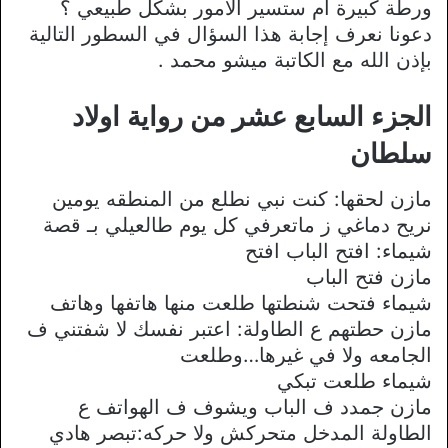
ورطة كبيرة ام ستسير الأمور بشكل طبيعي ؟
دعونا نعرف إجابة هذا السؤال في السطور التالية
بإذن الله مع الكاتبة ميشو محمد .
الجزء السابع عشر من رواية اولاد
سلطان
مازن لحقها: كنت نبي نطلع من المنطقه يومين
نريح دماغي ز ماتعرفي كل يوم طالعيلي بـ قصة
شيماء: افتح الباب افتح
مازن فتح الباب
شيماء فتحت شنطتها طلعت منها هاتفها وهاتف
مازن حطتهم ع الطاولة: اعتبر نفسك لا شفتني ف
الجامعه ولا في غيرها…وطلعت
شيماء طلعت تبكي
مازن جمدد ف الباب ويشوف ف الهواتف ع
الطاولة المدخل متحركش ولا حركه:تبصر هادي