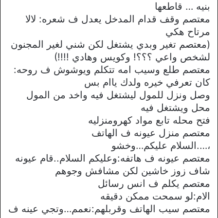
بنيه … قاطعها
معتصم وقف قدام المدخل يعدل ف شعره: لالا
مرتاح هكي
(معتصم تغير وبدي يشتغل لكن شني لغير المجنون
لشخص واعي ؟؟؟! وكويس وهادي !!!!)
معتصم طلع وسيب امه تتكلم ويوشوش ف روحه:
كان تعرفي خيره ولدك ياام بس
وصل ونزل للمول ليشتغل فيه واخد من المول
محل ويشتغل فيه
فتح محله تابع مواد كهرومنزليه
معتصم منزل عيونه ف الهاتف
،….السلام عليكم…وخشو
معتصم عيونه ف هاتفه:وعليكم السلام..قام عيونه
شاف زوز خاشين لكن مشافش وجوهم
معتصم يكلم ف انس رسائل
الام:لو سمحت ممكن دقيقه
معتصم سيب الهاتف وقربلهم:نعمم…وتجي عينه ف