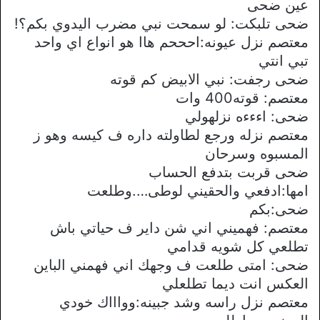
عين ضحى
ضحى تلبكت: لو سمحت نبي مضرب اليدوي بكم؟!
معتصم نزل عيونه:احححم هاا هو انواع اي واحد
تبي انتي
ضحى رجفت: نبي الابيض كم قوته
معتصم: قوته400 وات
ضحى: اءءءه نزلهولي
معتصم نزله ورجع لطاولته داره ف كيسه وهو ز
المسبوه وسرحان
ضحى قربت بتدفع الحساب
امها:ادفعي والحقيني لوطى….وطلعت
ضحى:بكم
معتصم: فهميني اني شن داير ف حياتي باش
تطلعي كل شويه قدامي
ضحى: امتى طلعت ف وجهك اني فهمني الباين
العكس انت ديما تطلعلي
معتصم نزل راسه وشد جبينه:وواااك خودي