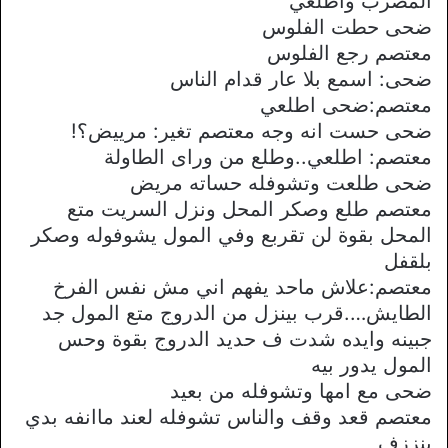
المضرب واطلعي
ضحى حطت الفلوس
معتصم رجع الفلوس
ضحى: اسمع بلا عار قدام الناس
معتصم:ضحى اطلعي
ضحى حست انه وجه معتصم تغير: مرييض؟!
معتصم: اطلعي..وطلع من وراى الطاولة
ضحى طلعت وتشوفله حساته مريض
معتصم طلع وصكر المحل ونزل السريت متع
المحل بقوة لن تقربع وفي المول يشوفوله وصكر
بلقفل
معتصم:علاش ماحد يفهم اني مش نفس الفرخ
الطايش….قرب بينزل من الدروج متع المول جد
جبينه وايده شدت ف حديد الدروج بقوة وحس
المول يدور بيه
ضحى مع امها وتشوفله من بعيد
معتصم قعد وقف والناس تشوفله لعند ماانفه بدي
ينززف