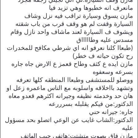
مانعرف انه خطبوها وهي تزيد فيا
مازن يسوق وسيارة تراقب فيه نزل وشاف
السيارة وقفت لم هو وقف قرب من باب شقته
ويشوف ف السيارة لعند ماشاف واحد نازل وقام
مسدس عليه وطاااااق
(طبعاا كلنا نعرفو انه اي شرطي مكافح للمخدرات
رح تكون حياته ف خطر)
مازن ايده ع كثف وطاح قعمز ع الارض جاه جاره
بسرعه وسعفوه
ووصلو للمستشفى وطبعاا المنطقه كلها تعرفه
وتشهد بااخلاقه واسلوبه مع الناس ماعمره زعل او
هان حد وخدمته نظيفه وجيرانه اكثرهم قعدو معاه
الدكتور:من فيكم يقلبله بسرررعه
جاره: جيرانه حني
الدكتور:الشاب غايب عن الوعي اتصلو بحد مسؤول
عليه
مازن فاق بصوت متشتت:هاتفي جيب الهاتف