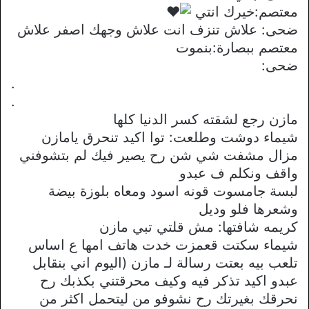
معتصم:خيرك انتي
ضحى: علاش تنزف انت علاش وجهك اصفر علاش
معتصم ببصارة:بنموت
ضحى:
.
.
مازن رجع لشقته كسر الدنيا كلها
شيماء دوشت وطلعت: توا اكيد تنحرق يامازن
مزال مشفت شي شن رح يصير فيك لم بتشوفني
واقف ونكلم ف عبدو
لبسة جامسوت قونه اسود ومعاه بلوزة بيضة
وشعرها فلو وديل
كريمه شافتها: مش قلتي تبي مازن
شيماء سكتت قعمزت خدت هاتف امها ع اساس
تلعب بيه بعتت رسالة لـ مازن (اليوم اني بنقابل
عبدو اكيد تذكر فيه وكيف محرقتني بكذبك رح
نحرقك بغيرتك رح نشوفو من ليتحمل اكثر من