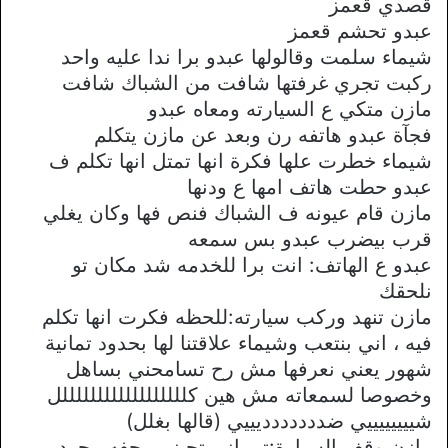
قصدي قعمز
عبدو تحشم قعمز
شيماء سلمت وقالولها عبدو برا ندا عليه واحد
ركبت تجري غرفتها شافت من الشباك شافت
مازن متكي ع السيارته ومعاه عبدو
فجآة عبدو هاتفه رن وبعد عن مازن يتكلم
شيماء خطرت علها فكرة انها تمتل انها تكلم ف
عبدو حطت هاتف امها ع ودنها
مازن قام عيونه ف الشباك فنص فها وكان يغلي
قرب بيضرب عبدو بس سمعه
عبدو ع الهاتف: انت برا للخدمه شد مكان تو
نلحقك
مازن تنهد وركب سيارته:للحظه فكرت انها تكلم
فيه ، اني بنتعب وشيماء علاقتنا لها بحدود تمانية
شهور يعني نعرفها مش رح تسامحني بساهل
وخصوصا لسمعاته مش هين كللللللللللللللللللل
شييييييييي ضددددددديييي (قالها بغلل)
مازن وقف السيارة:تي اني تجيني رجفه مجرد