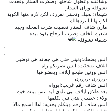
وشافتله وعطول شافلها وصكرت الستار وقعدت
تشوفله وراى الستار
شيماء: نحبك وتحبني نعررف لكن لازم منها الكوية
لكويتها ليا نردهالك
مازن شاف الستار تعصبب ضرب العجله وجبد
شعره للخلف وضرب الزجاج بقوة بيده
شيماء تشوفله
.
.
انس يضحك:وتيني حتى هي جعانه هي نوضيي
ايلاف ضحكت: انس نضربكم راه
انس ووتين طيحو ايلاف ويعضو فها
تررررن تررررن
انس شاف رقم غريب:ايوواه
بعد طلاق ايلاف تبي تلوي ايد انس ببنت خوه
ولاء : عطيني بنتي نبي نكلمها
انس شاف الرقم ويتكلم بجديه: اهاا اسمع مالا
شفت الكناسة لكنت فها ارجعلها لو تبكي دممم