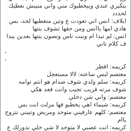
بتكبري عندي وبيخطبوك مني واني منبيش نعطيك
لحددد
ايلاف: انس اني تعودت ع وتين متعطيها لحد، بس
هادي امها ياانس ومن حقها تشوف بنتها
انس: لم تبدا ام وبنت ناس وتصون بنتها بعدين يبدا
ف كلام تاني
،
،
كريمه: افطر
معتصم لبس ساعته: لالا مستعجل
كريمه: سلم ولدي شوف صدام هو انتم توامه
شوف مرته قريب تجيب وانت قعد هكي
معتصم: واني شن دخلي
كريمه: شيماء اهي يخطبو فها مزلت انت بس
معتصم: كلهم عارفيني متوحد ومريض وتبيني نتزوج
ياام
كريمه: انت عصبي لا متوحد لا شي خلي ندورلك ع