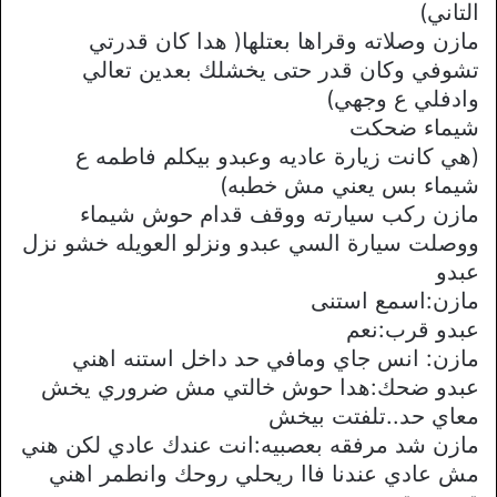
التاني)
مازن وصلاته وقراها بعتلها( هدا كان قدرتي
تشوفي وكان قدر حتى يخشلك بعدين تعالي
وادفلي ع وجهي)
شيماء ضحكت
(هي كانت زيارة عاديه وعبدو بيكلم فاطمه ع
شيماء بس يعني مش خطبه)
مازن ركب سيارته ووقف قدام حوش شيماء
ووصلت سيارة السي عبدو ونزلو العويله خشو نزل
عبدو
مازن:اسمع استنى
عبدو قرب:نعم
مازن: انس جاي ومافي حد داخل استنه اهني
عبدو ضحك:هدا حوش خالتي مش ضروري يخش
معاي حد..تلفتت بيخش
مازن شد مرفقه بعصبيه:انت عندك عادي لكن هني
مش عادي عندنا فاا ريحلي روحك وانطمر اهني