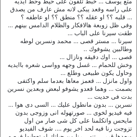
متع يوسف … خبط تلفون على حيط وحط ايديه
على راسه وقعد يبكى لانه مش عارف من يصدق
… قلبه ؟؟ او عقله ؟؟ منطق ؟؟ او عاطفه ؟
وفى ظل زوبعة هالافكار والظلام الدامس بينهم …
طقت سيرنا على الباب …
سيرنا … مستر قصى … محمد ونسرين لوطه
وطالبين يشوفوك ..
قصى … اوك دقيقه ونازال …
وخش للحمام … غسل وجهه وواسى شعره باايديه
وحاول يكون طبيعى وطلع …
واول مانزل … قعمز معاها بعدما سلم واكتفى
بصمت … وهما قعدو يشوفو لبعض وبعدين نسرين
بدت فى حديت …
نسرين … بدون مانطول عليك … السى دى هوا …
فيه فيديو لخوى … صورتهوله انى وزوجى بدون
مايحس واتكلمنا على كل شى صار من اول
تزوجت رنا فيه لحد اخر يوم …. شوف الفيديو
وبعدها قرر … تنهى رنا من حياتك او تعطيها فرصه