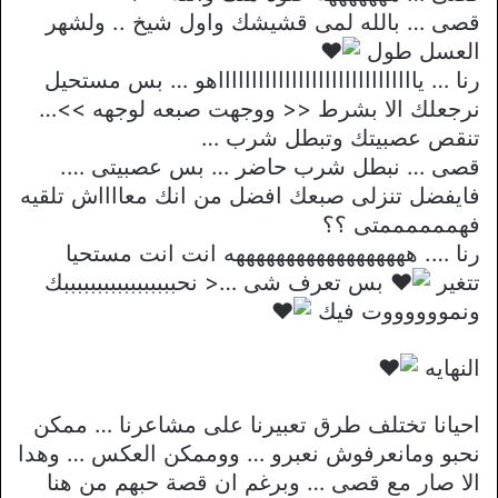
قصى … بالله لمى قشيشك واول شيخ .. ولشهر
العسل طول
رنا … يااااااااااااااااااااااااااااااهو … بس مستحيل
نرجعلك الا بشرط << ووجهت صبعه لوجهه >>…
تنقص عصبيتك وتبطل شرب …
قصى … نبطل شرب حاضر … بس عصبيتى ….
فايفضل تنزلى صبعك افضل من انك معااااش تلقيه
فهممممممتى ؟؟
رنا …. ههههههههههههههههههه انت انت مستحيا
تتغير
بس تعرف شى …< نحبببببببببببببببببك
ونمووووووت فيك
النهايه
احيانا تختلف طرق تعبيرنا على مشاعرنا … ممكن
نحبو ومانعرفوش نعبرو … ووممكن العكس … وهدا
الا صار مع قصى … وبرغم ان قصة حبهم من هنا