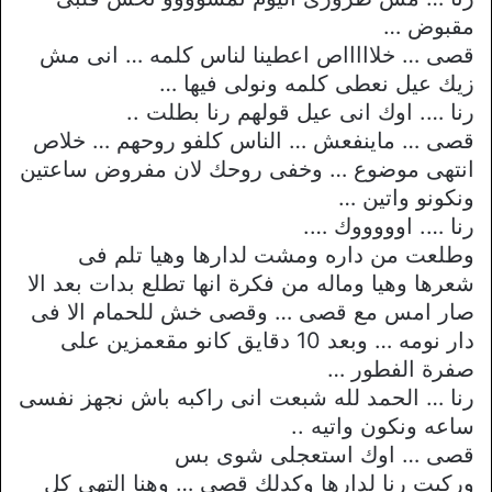
مقبوض …
قصى … خلاااااص اعطينا لناس كلمه … انى مش
زيك عيل نعطى كلمه ونولى فيها …
رنا …. اوك انى عيل قولهم رنا بطلت ..
قصى … ماينفعش … الناس كلفو روحهم … خلاص
انتهى موضوع … وخفى روحك لان مفروض ساعتين
ونكونو واتين …
رنا …. اوووووك ….
وطلعت من داره ومشت لدارها وهيا تلم فى
شعرها وهيا وماله من فكرة انها تطلع بدات بعد الا
صار امس مع قصى … وقصى خش للحمام الا فى
دار نومه … وبعد 10 دقايق كانو مقعمزين على
صفرة الفطور …
رنا … الحمد لله شبعت انى راكبه باش نجهز نفسى
ساعه ونكون واتيه ..
قصى … اوك استعجلى شوى بس
وركبت رنا لدارها وكدلك قصى … وهنا التهى كل