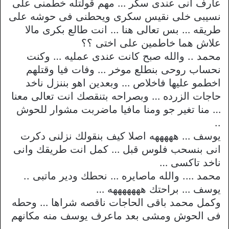
عارف انى عندى سكر … مهم قولتله خطمنى على
نسيبى خلى نقيس سكرى ويحطنى فى حوشه على
طريقه … بس تعالى هنا … انت طالع بكرى مالا
علاش هما خاطمين على اختى ؟؟
محمد .. والله صبح كانت عندى عمليه … وكنت
نحساب روحى بنطلع موخر … وفات فيا وقتلهم
اخطمو عليها فاخلاص … وبعدين اهو بننزل ناخد
حاجات الزرده … وبصراحه بتنقصك انت تعالى معنا
… منا تغير جو ومنا مافيا ماضربت مشوار للحوش
..
يوسف … هههههه اصلا كيف بنقولك نزلنى دكرت
انى بنسحب فلوس قبل … كمل انت طريقك وانى
ناخد تاكسى …
محمد …. والله ماصايره … نحطك ودير ماتبى ..
يوسف … براحتك هههههههه …
وكمل محمد باقى الحاجات ناقصه شراها … وحطه
فى الحوش ومشى بعد ماعرف يوسف منه مكانهم
وين …