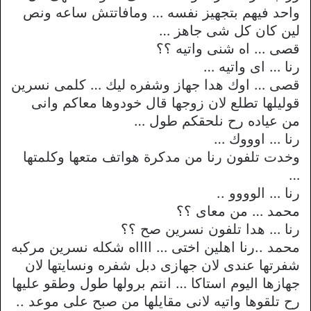
واحد فيهم بتجهيز نفسه … ومافاتتش ساعه ونص
لين كان كل شى جاهز …
قصى … اه شنى واتيه ؟؟
رنا … اى واتيه …
قصى … اوك هدا جهاز وشفره ليك … كلمى نسرين
قوليلها تطلع لان زوجها قال خودوها معاكم وانى
من عياده رح نلحقكم طول …
رنا … اوووك …
وخدت تلفون رنا من مدكرة هواتف متعها وكلمتها
…
رنا … الوووو ..
محمد … من معاى ؟؟
رنا … هدا تلفون نسرين صح ؟؟
محمد ..رنا اهلين اختى … ااااه شكله نسرين مركبه
شفرتها عندى لان جهازى دبل شفره ونسايتها لان
جهازها اليوم استاكا … انتم برولها طول وطقو عليها
رح تلقوها واتيه لانى مقايلها من صبح على موعد ..