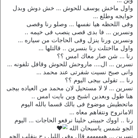
واول ماخش يوسف للحوش … خش دوش وبدل
حوايجه وطلع …
وفى اللحظه هيا نفسها … وصلو رنا وقصى
ونسرين … فا بدى قصى ينصب فى خيمه ..
ونسرين ورنا ينزل وفى الحاجات من سياره …
واول مااختلت رنا بنسرين .. قالتلها …
رنا … شن صار معاك امس ؟؟
نسرين … ال…. ماروحش للحوش وقافل تلفونه …
وانى صبح نسيت شفرتى عند محمد …
رنا … تقولى بيجى اليوم ؟؟
نسرين … لا لا مستحيل لان محمد من العياده بيجى
هنا طول وبعدين اشبح وين بايت امس ..
ماتحطيش موضوع فى بالك قسما بالله اليوم
الامانروح ونتفاهم معاه …
رنا .. اووك حبيبتى خلينا نرفعو الحاجات … اليوم
الجو شمس ياسبحان الله
نسرين … ههههههه قال وفى الليل رح ينقلب الجو