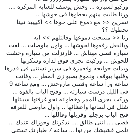
وركبو لسياره … وخش يوسف للعنايه المركزه ….
ورنا طلبت منهم يحطوها فى حوشها ..
نسرين << مع دموع على خوها >> اكييييد تبينا
نحطوك ؟؟
رنا << مسحت دموعها وقالتلهم >> ايه
وبالفعل رفعوها لحوشها … واول ماوصلت … لقت
سيارة قصى مهناش … فارنزلت من سياره وخشت
للحوش … وركبت تجرى فوق لداره وسكرتها
وبدلت حوايجه وقعمزة فى سرير تستنى فى قدرها
وقلبها بيوقف ودموع يصبو زى المطر … وفاتت
ساعه ورا ساعه وقصى ماروحش … ومع ساعه 9
فى الليل درست سيارته … وفتح الباب بالقوه …
وركب يجرى للممر وخطواته نحو غرفتها سببتلها
شلل فى لسانها واعظائها .. واول ماوصل للغرفه
فتح الباب برجلها وقربلها وقاللها …
قصى …. انتى طالق …. تدكرتك وجوزاك عندك …
تلمى قشيشك من توا … ساعه 7 طيارتك تستنى