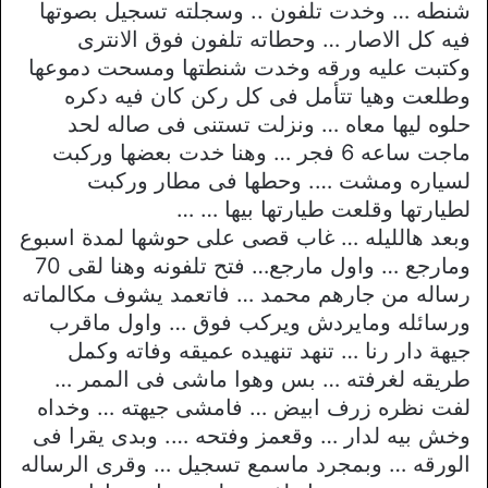
شنطه … وخدت تلفون .. وسجلته تسجيل بصوتها
فيه كل الاصار … وحطاته تلفون فوق الانترى
وكتبت عليه ورقه وخدت شنطتها ومسحت دموعها
وطلعت وهيا تتأمل فى كل ركن كان فيه دكره
حلوه ليها معاه … ونزلت تستنى فى صاله لحد
ماجت ساعه 6 فجر … وهنا خدت بعضها وركبت
لسياره ومشت …. وحطها فى مطار وركبت
لطيارتها وقلعت طيارتها بيها … …
وبعد هالليله … غاب قصى على حوشها لمدة اسبوع
ومارجع … واول مارجع… فتح تلفونه وهنا لقى 70
رساله من جارهم محمد … فاتعمد يشوف مكالماته
ورسائله ومايردش ويركب فوق … واول ماقرب
جيهة دار رنا … تنهد تنهيده عميقه وفاته وكمل
طريقه لغرفته … بس وهوا ماشى فى الممر …
لفت نظره زرف ابيض … فامشى جيهته … وخداه
وخش بيه لدار … وقعمز وفتحه …. وبدى يقرا فى
الورقه … وبمجرد ماسمع تسجيل … وقرى الرساله