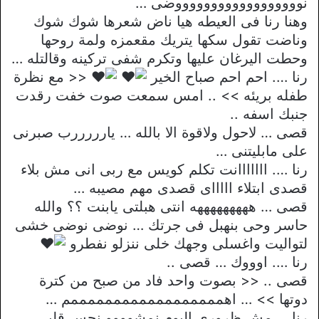
نووووووووووووووووووضى …
وهنا رنا فى العيطه هيا ناض شعرها شوك شوك
وناضت تقول سكها يتريك مقعمزه ولمة روحها
وحطت اليرغان عليها وتكرم شفى تركينه وقالتله …
رنا …. احم احم صباح الخير
<< مع نظرة
طفله بريئه >> .. امس سمعت صوت خفت رقدت
جنبك اسفه ..
قصى … لاحول ولاقوة الا بالله … يارررررب صبرنى
على مابليتنى …
رنا …. ااااااانت تكلم كويس مع ربى انى مش بلاء
قصدى ابتلاء اااااى قصدى مهم مصيبه …
قصى … هههههههههه انتى هبلتى يابنت ؟؟ والله
حاسر وحى بنهبل فى جرتك … نوضى نوضى خشى
لتواليت واغسلى وجهك خلى ننزلو نفطرو
رنا …. اوووك … قصى ..
قصى .. << بصوت واحد فاد من صبح من كترة
دوتها >> … اهممممممممممممممممممم …
رنا … مش ظرورى اليوم نمشوووو نحس قلبى