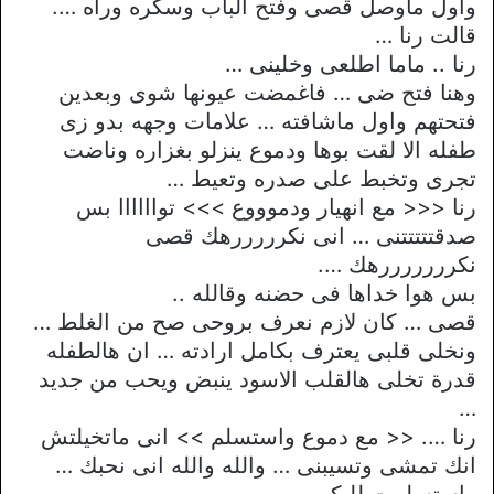
واول ماوصل قصى وفتح الباب وسكره وراه ….
قالت رنا …
رنا .. ماما اطلعى وخلينى …
وهنا فتح ضى … فاغمضت عيونها شوى وبعدين
فتحتهم واول ماشافته … علامات وجهه بدو زى
طفله الا لقت بوها ودموع ينزلو بغزاره وناضت
تجرى وتخبط على صدره وتعيط …
رنا <<< مع انهيار ودموووع >>> تواااااا بس
صدقتتتتتنى … انى نكرررررهك قصى
نكرررررررهك ….
بس هوا خداها فى حضنه وقالله ..
قصى … كان لازم نعرف بروحى صح من الغلط …
ونخلى قلبى يعترف بكامل ارادته … ان هالطفله
قدرة تخلى هالقلب الاسود ينبض ويحب من جديد
…
رنا …. << مع دموع واستسلم >> انى ماتخيلتش
انك تمشى وتسيبنى … والله والله انى نحبك …
واستسلمت للبكى …