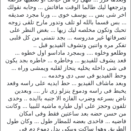
وترجعها ليك طالما الوقت مافاتش … وحابه نقولك
اخر شى بس … يوسف خوى … ورنا مجرد صديقه
… بس قسما بالله لو تلف وتدور مارح تلقى زوجه
تحبك وتكون مخلصه ليك زيها … بغض النظر على
تصرفاتها غير مدروسه … بجد نتمنى من كل قلبى
تفكر مره واتنين وتشوف الفيديو قبل ..
وطلعو وخلوه …. وبمجرد ماداسو اول خطوه …
قعد يشوف للفيديو … وخاطره … خاطره بجد يكون
فى شى داخله يخليه ينحاز لقلبه ويمشى وراه …
وحط الفيديو فى سى دى وخدمه …
وبعد ماشاف الفيديو … حط ايديه على راسه وقعد
يخبط فى راسه ودموع ينزلو زى نار …. وبعدين
ناض بسرعه وضرب الفازه الا جنبه باايده .. وخدى
تلفون وحجز على اول طياره ماشيه للبييا … وكانت
من حسن حضه بعد ساعتين فقط وفى امكان
فاضيه … فاخدى بعضه للمطار طول … وكان طول
الطريق وهوا ساكت ويبكى بدل دموع دم فى