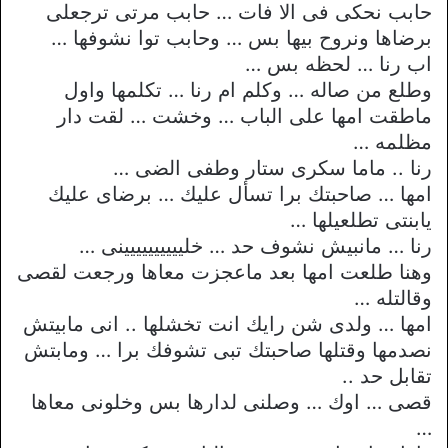
حابب نحكى فى الا فات … حابب مرتى ترجعلى
برضاها ونروح بيها بس … وحابب توا نشوفها …
اب رنا … لحظه بس …
وطلع من صاله … وكلم ام رنا … تكلمها واول
ماطقت امها على الباب … وخشت … لقت دار
مظلمه …
رنا .. ماما سكرى ستار وطفى الضى …
امها … صاحبتك برا تسأل عليك … برضاى عليك
يابنتى تطلعيلها …
رنا … مانبيش نشوف حد … خليييييييييينى …
وهنا طلعت امها بعد ماعجزت معاها ورجعت لقصى
وقالتله …
امها … ولدى شن رايك انت تخشلها .. انى مابيتش
نصدمها وقتلها صاحبتك تبى تشوفك برا … ومابتش
تقابل حد ..
قصى … اوك … وصلنى لدارها بس وخلونى معاها
…