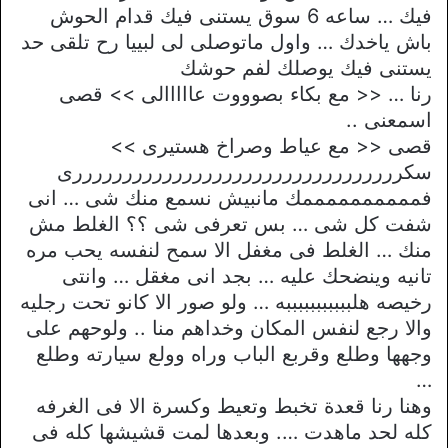
فيك … ساعه 6 سوق يستنى فيك قدام الحوش
باش ياخدك … واول ماتوصلى لى لبييا رح تلقى حد
يستنى فيك يوصلك لفم حوشك
رنا … << مع بكاء بصوووت عااااالى >> قصى
اسمعنى ..
قصى << مع عياط وصراخ هستيرى >>
سكرررررررررررررررررررررررررررررررررى
فممممممممممك مانبيش نسمع منك شى … انى
شفت كل شى … بس تعرفى شى ؟؟ الغلط مش
منك … الغلط فى مغفل الا سمح لنفسه يحب مره
تانيه وينضحك عليه … بجد انى مغقل … وانتى
رخيصه هلبببببببببببه … ولو صور الا كانو تحت رجليه
والا رجع لنفس المكان وخداهم منا .. ولوحهم على
وجهها وطلع وقربع الباب وراه وولع سيارته وطلع
…
وهنا رنا قعدة تخبط وتعيط وكسرة الا فى الغرفه
كله لحد ماهدت …. وبعدها لمت قشيشها كله فى