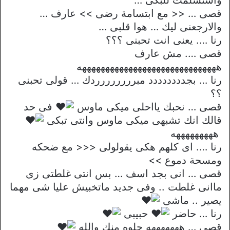
قصى … << مع ابتسامة رضى >> عارف …
والارجعنى ليك … هوا قلبى …
رنا …. يعنى انت تحبنى ؟؟؟
قصى …. مش عارف
ههههههههههههههههههههههههههههههه
رنا … بجدددددددد مبرررررررردك … قولى تحبنى
؟؟
قصى … نحبك يااحلى ميكى ماوس
فى حد
قالك انك تشبهى ميكى ماوس وانتى تبكى
هههههههههه
رنا …. اى كلهم هكى يقولولى <<< مع ضحكه
ومسحة دموع >>
قصى … انى بجد اسف … بس انتى غلطتى زى
ماانى غلطت .. وفى جديد ماتخبيش عليا شى مهما
يصير .. ماشى
رنا … حاضر
حبيبى
قصى … هههههههه حلوه منك والله