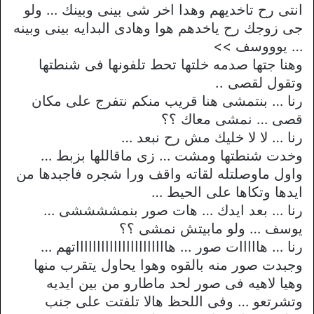
انتى رح تاخديهم وهدا اخر شى بينى وبينك … ولو
جى زوجك رح ياخدهم هوا وهادى البدايه بينى وبينه
… يوووسف >>
وهنا جتها صدمه خلتها تحط تلفونها فى شنطتها
وتقول لقصى ..
رنا … بنتمشى هنا قريب منكم نتفرج على مكان
قصى … نمشى معاك ؟؟
رنا … لا لا خليك مش رح نبعد …
وخدت شنطتها ومشت … زى ماقاللها بزبط …
واول ماوصلتله لقاته واقف ورا شجره فاجبدها من
ايدها وتكاها على الحيط …
رنا … بعد ايدك … هات صور بنمششششى …
يوسف … ولو مابيتش نمشى ؟؟
رنا … هااااات صور … هااااااااااااااااااااااتهم …
وجبدت صور منه بالقوه وهوا يحاول يتقرب منها
وهيا لاهيه فى صور لحد ماطارو من بين ايديه
وتشرتعو … وفى اللحظ هالا تلفتت على جنب