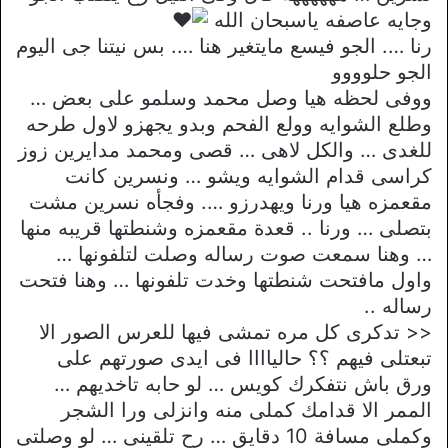
وجايه عاصفه ياسبحان الله
رنا …. الجو فيسع مايتغير هنا …. بس نيتنا جى اليوم
الجو حلوووو
ووفى لحظه هيا وصل محمد وسلمو على بعض …
وطلع الشوايه وولع الفحم وبدو يجهزو لاول طرحه
للغدى … والكل لاهى … قصى ومحمد مدايرين زوز
كراسى قدام الشوايه ويشو … ونسرين كانت
مقعمزه هيا ورنا ويهدرزو …. وفجأه نسرين مشت
بتصلى … ورنا .. قعدة مقعمزه وشنطتها قريبه منها
… وهنا سمعت صوت رساله وصلت لتلفونها …
واول مافتحت شنطتها وخدت تلفونها … وهنا فتحت
رساله ..
<< تدكرى كل مره تمشى فيها للعرس الصور الا
تبعتلى فيهم ؟؟ حالياااا فى ايدى صورتهم على
ورق باش نتفكرك كويس … لو حابه تاخديهم …
الممر الا قدامك كملى منه وانزلى ورا الشجر
وكملى مسافة 10 دقايق … رح تلقينى … لو وصلتى