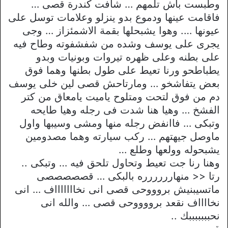
وطبست باش تلمهم … شافت كندرة قصى …
فاقامت عينها ودموع بدو ينزلو وعلامات توسل على
عيونها …. وهوا يشبحلها بقمة الاشمئزاز … وجى
يجرى على يوسف وشده من شفشفوته وطاح فيه
على بطنه وعلى ظهره تيروات وبونيات وبدو
يطباطحو ورنا تعيط على طول بطنها وهما فوق
بعض يتفاشخو … ومارتاحش قصى لين خلى يوسف
دم من فوق لتحت ومتلوح ياميت يامعاق من كتر
الفشخ … وهيا هنا شدت فى رجله وهيا طايحه
وتبكى … فاانفض رجله منها ومشى وسيبها واول
ماوصل جيهتهم … ركب سيارته وهما مصدومين
يشبحوله وولعها وطلع …
وهنا رنا جت تعيط وتحاول تلحق فيه … وتبكى ..
رتا << منهارررررره بالبكى … قصصصصصى
ماتسيبنيش بروووحى قصى انى نخاااااااف … انى
نخااااف نقعد برووووحى قصى … والله انى
نحبببببببك ..