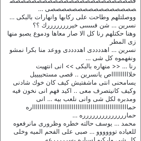
قصصصصصصصصصصصصصصصصصصصصصصص
صصصصصصصصصصصصصصصصى …
ووصلتلهم وطاحت على ركابها وانهارات بالبكى …
نسرين … شن فىىىىىى خيررررررررك ؟؟
وهنا حكتلهم رنا كل الا صار معاها ودموع يصبو منها
زى المطر
نسرين … اهددددى اهددددى ووعد منا بكرا نمشو
ونفهموه كل شى …
رنا … << منهاره بالبكى >> انى انتهيت
خلااااااااااص يانسرين .. قصى مستحييييل
يسامحنى انتى ماشفتيش كيف كان خوك شادنى
وكيف كانيتصرف معى .. اكيد فهم انى نخون فيه
ومدبره لكل شى وانى نلعب بيه … انى
حماااااااااااااااااااااااااااااااااااااااااااااااااااره
حمارررررررررررررره …
محمد … يوسف حالته خطره وظرورى مانرفعوه
للعياده توووووو … صبى على الفحم الميه وخلى
كل شى واركبو لسياره بسرررررعه …