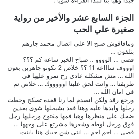
جيداً وهيا بنا لنبدأ القراءة سوياً .
الجزء السابع عشر والأخير من رواية
صغيرة علي الحب
ومافاقوش صبح الا على اتصال محمد جارهم
بتلفون …
قصى … الوووو .. صباح الخير ساعه كم ؟؟؟
اوووف ساااعه 11 ؟؟ خلاص 2 نكونو جاهزين بعون
الله … مش مشكله عادى رح نمرو عليها فى
طريقنا … وانت لحق علينا اوووووك … خلاص تم
فى امان الله …
ورجع رقد ولكن انصدم لما رنا قعدة تصكح وحطت
رجلها وايدها عليه وهنا قعد يشبحلها شوى بعدين
ضحك على منظرها وهيا فمها مفتوح ورجليها رجل
فوق ورجل لوطه وشعرها مشرتع على وجهها …
قصى … احم احم … انتى شن جيبك هنا يابنت