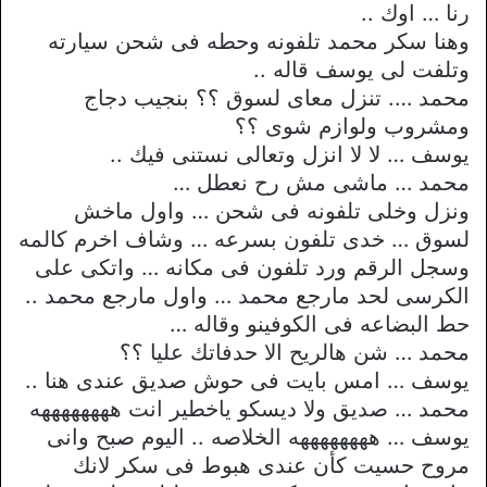
رنا … اوك ..
وهنا سكر محمد تلفونه وحطه فى شحن سيارته
وتلفت لى يوسف قاله ..
محمد …. تنزل معاى لسوق ؟؟ بنجيب دجاج
ومشروب ولوازم شوى ؟؟
يوسف … لا لا انزل وتعالى نستنى فيك ..
محمد … ماشى مش رح نعطل …
ونزل وخلى تلفونه فى شحن … واول ماخش
لسوق … خدى تلفون بسرعه … وشاف اخرم كالمه
وسجل الرقم ورد تلفون فى مكانه … واتكى على
الكرسى لحد مارجع محمد … واول مارجع محمد ..
حط البضاعه فى الكوفينو وقاله …
محمد … شن هالريح الا حدفاتك عليا ؟؟
يوسف … امس بايت فى حوش صديق عندى هنا ..
محمد … صديق ولا ديسكو ياخطير انت ههههههههه
يوسف … ههههههههه الخلاصه .. اليوم صبح وانى
مروح حسيت كأن عندى هبوط فى سكر لانك