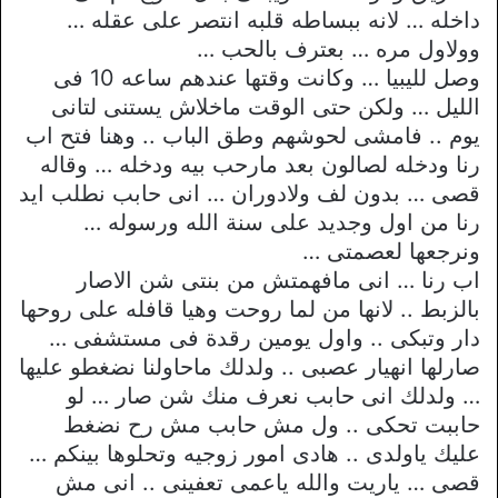
داخله … لانه ببساطه قلبه انتصر على عقله …
وولاول مره … بعترف بالحب …
وصل لليبيا … وكانت وقتها عندهم ساعه 10 فى
الليل … ولكن حتى الوقت ماخلاش يستنى لتانى
يوم .. فامشى لحوشهم وطق الباب .. وهنا فتح اب
رنا ودخله لصالون بعد مارحب بيه ودخله … وقاله
قصى … بدون لف ولادوران … انى حابب نطلب ايد
رنا من اول وجديد على سنة الله ورسوله …
ونرجعها لعصمتى …
اب رنا … انى مافهمتش من بنتى شن الاصار
بالزبط .. لانها من لما روحت وهيا قافله على روحها
دار وتبكى .. واول يومين رقدة فى مستشفى …
صارلها انهيار عصبى .. ولدلك ماحاولنا نضغطو عليها
… ولدلك انى حابب نعرف منك شن صار … لو
حاببت تحكى .. ول مش حابب مش رح نضغط
عليك ياولدى .. هادى امور زوجيه وتحلوها بينكم …
قصى … ياريت والله ياعمى تعفينى .. انى مش