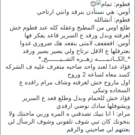
فطوم: تمام
أوس: هي نستأدن بنرقد وانتي ارتاحي
فطوم: أنشالله
طلع اوس من المطبخ وعقله كله عند فطوم خش
لغرفته وبدل ورقد ع السرير قاعد يفكر فها
أوس: اففففف لامتى بنقعد هك ضروري غدوا
نعترفلها ع الاقل نرتاح ولي يصير يصير ورقد
*_الكــاتـبـــــه زهــره الشــيـــــــخ_*
فؤاد عدا لعند واحد صاحبه متعرف عليه ف الشركه
كسد معاه لساعه 2 وروح
اول ماروح خش لغرفته وشاف مرام راقده ع
السجاده وتبكي
فؤاد خش للحمام وبدل وطلع قعد ع السرير
ويشوفلها سادك نوضي ارقدي
مرام: ا انا نبيك تصدقني ه المره وربي ماخنتك ولا
بنخونك كان تبي شوف تلفوني وشوف الرسأل لي
بعتتهم لي صاحبتي والرقم