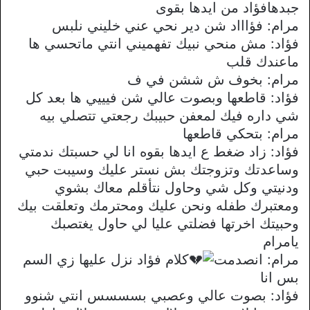
جبدهافؤاد من ايدها بقوى
مرام: فؤاااد شن دير نحي عني خليني نلبس
فؤاد: مش منحي نبيك تفهميني انتي ماتحسي ها
ماعندك قلب
مرام: بخوف ش ششن في ف
فؤاد: قاطعها وبصوت عالي شن فيييي ها بعد كل
شي داره فيك لمعفن حبيبك رجعتي تتصلي بيه
مرام: بتحكي قاطعها
فؤاد: زاد ضغط ع ايدها بقوه انا لي حسبتك ندمتي
وساعدتك وتزوجتك بش نستر عليك وسيبت حبي
ودنيتي وكل شي وحاول نتأقلم معاك بشوي
ومعتبرك طفله ونحن عليك ومحترمك وتعلقت بيك
وحبيتك اخرتها فضلتي عليا لي حاول يغتصبك
يامرام
مرام: انصدمت
كلام فؤاد نزل عليها زي السم
بس انا
فؤاد: بصوت عالي وعصبي بسسسس انتي شنوو