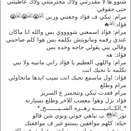
شنوو ها لا مقدرتني ولاك محترمتني ولاك عاطيتني
حتى حقوقي
مرام: تبكي ف فؤاد وجعتني وربي
فؤاد:
مرام: فؤاد اسمعني شووووي بس والله انا ماكان
عندي رقمه ومانويتش نكلمه بس هوا كلم صاحبتي
وقالي يبي يقولي حاجه وحده بس
فؤاد: هه
مرام: واللهي العظيم يا فؤاد راني مانبيه ولا نبي
نكلمه نا نحبك انت
فؤاد: اول ماسمع نحبك انت سيب ايدها ماتحاولي
مرام وطلع
مرام قعدت تبكي وتتحسر ع السرير
فؤاد نزل وهوا معصب للاخر وطلع بسيارته
*_الكــاتـبـــــه زهــره الشــيـــــــخ_*
نور:
ب بباهي خوتي وبوي شن قالو
حياه: كلهم موافقين يستنو غير ف موافقتك
نور: خوتي وبوي ادره بمصلحتي هما يعرفوه اكثر