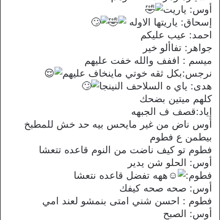
أوس: ياريت
إسحاق: ياريتها الاوله
احمد: عيب عليكم
جواهر: تفاألو خير
ميسم : اففف والله خفت عليهم
نرجس:بكل ثقه خوتي ماينخاف عليهم
هدى: ياي ه السلاحف النينجا
كلهم ميتين بضحك
إياد:قصف ف الجبهه
أوس ناض من غير مايحس بيه حد خش للمطبخ
بيطمن ع فطوم
فطوم تو كيف ناضت من النوم قاعده تتعشا
أوس: الحلو شن يدير
فطوم:
ههه تفضل قاعده نتعشا
أوس: صحه صحه كيفك
فطوم : احسن شني امتى بنمشو لعند امي
أوس: الصبح