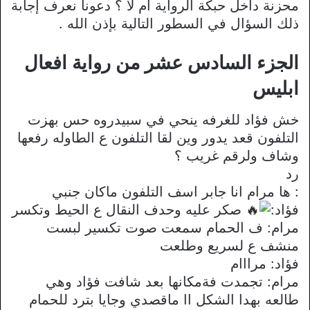
محزنة داخل حبكة الرواية ام لا ؟ دعونا نعرف إجابة
ذلك السؤال في السطور التالية بإذن الله .
الجزء السادس عشر من رواية افعال
ابليس
خش فؤاد للغرفه ينحي في سبيدروه حس بهزت
التلفون قعد يدور وين لقا التلفون ع الطاوله رفعها
وشاف ولرقم غريب ؟
رد
: ها مرام انا جابر اسف التلفون ماكان جنبي
فؤاد:
صكر عليه وحدف النقال ع الحيط وتكسر
مرام: ف الحمام سمعت صوت تكسير لبست
منشف ع لسريع وطلعت
فؤاد: مرااام
مرام: تجمدت فةمكانها بعد شافت فؤاد وهي
طالعه بهدا الشكل اا ماقصدي وجايا بترد للحمام