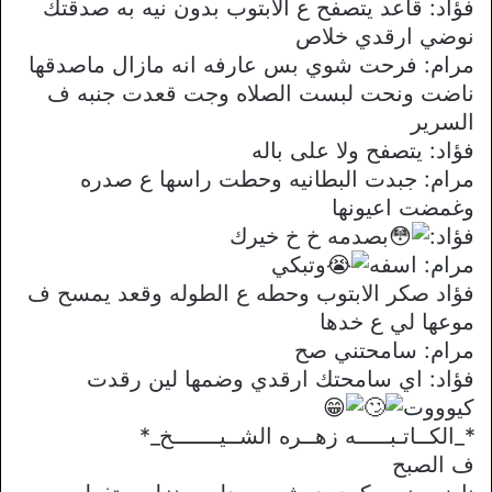
فؤاد: قاعد يتصفح ع الابتوب بدون نيه به صدقتك
نوضي ارقدي خلاص
مرام: فرحت شوي بس عارفه انه مازال ماصدقها
ناضت ونحت لبست الصلاه وجت قعدت جنبه ف
السرير
فؤاد: يتصفح ولا على باله
مرام: جبدت البطانيه وحطت راسها ع صدره
وغمضت اعيونها
فؤاد:
بصدمه خ خ خيرك
مرام: اسفه
وتبكي
فؤاد صكر الابتوب وحطه ع الطوله وقعد يمسح ف
موعها لي ع خدها
مرام: سامحتني صح
فؤاد: اي سامحتك ارقدي وضمها لين رقدت
كيوووت
*_الكــاتـبـــــه زهــره الشــيـــــــخ_*
ف الصبح