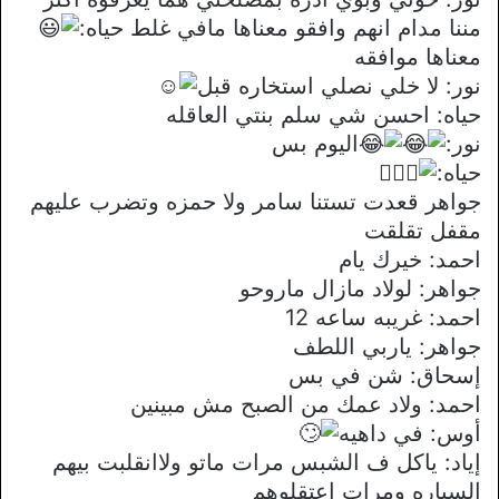
مننا مدام انهم وافقو معناها مافي غلط حياه:
معناها موافقه
نور: لا خلي نصلي استخاره قبل
حياه: احسن شي سلم بنتي العاقله
نور:
اليوم بس
حياه:
جواهر قعدت تستنا سامر ولا حمزه وتضرب عليهم
مقفل تقلقت
احمد: خيرك يام
جواهر: لولاد مازال ماروحو
احمد: غريبه ساعه 12
جواهر: ياربي اللطف
إسحاق: شن في بس
احمد: ولاد عمك من الصبح مش مبينين
أوس: في داهيه
إياد: ياكل ف الشبس مرات ماتو ولاانقلبت بيهم
السياره ومرات اعتقلوهم