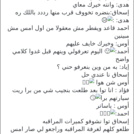
هدى: وانته خيرك معاي
إسحاق:بنضره تخووف قرب منها رددد باللك ره
هدى: :
احمد قاعد ويفطر مش معقولا من اول امس مش
مبينين
أوس: وخيرك خايف عليهم
أحمد:
اليوم تعرفولي وينهم قبل غدوا كلامي
واضح
إياد: به من وين بنعرفو حني ؟
إسحاق نا عندي حل
أوس شن هوا
فؤاد : انا توا بعد طلعت بنجيب شي من برا ريت
سيارتهم برا
أوس : ياساتر
احمد:
إسحاق توا نشوفو كميرات المراقبه
طلعو كلهم لغرفة المراقبه وراجعو لي صار امس