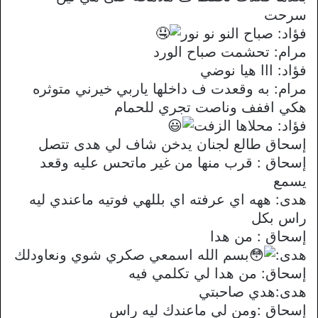
سرحت
فؤاد: صباح النو نو نور
مرام: تحشمت صباح الورد
فؤاد: ااا هيا نوضي
مرام: به وقعدت ف داخلها ياربي خيرني متوثره
هكي اففف وناصت تجري للحمام
فؤاد: محلاها الزفت
إسحاق طالع لجنان يدخن شاف لي هدى تتصل
إسحاق : قرب منها من غير ماتحس عليه وقعد
يسمع
هدى: ههه اي عرفته اي بللهي فوتيه ماعندي ليه
راس بكل
إسحاق : من هدا
هدى:
بسم الله اسمعي صكري شوي ونعاودلك
إسحاق: من هدا لي تكلمي فيه
هدى:هدي صاحبتي
إسحاق :ومن لي ماعندك ليه راس