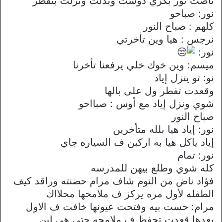
ناضت نور بكري دوشت وبدلت ونزلت بتفطر
نور: صباحو
كلهم : صباح النور
نرجس : هيا وين تأخرتي
نور:
ميسم: وين خوك خلي يرفعنا تأخرنا
نو: تو ينزل إياد
وقعدت تفطر ول على بالها
شوي ونزل إياد مع أوس : صبااحو
صباح النور
نور: إياد هيا بلله متأخرين
إياد ياكل هيا به اركبن ف السياره جاي
نور: تمام
كله شوي وطلع بيهن للمدرسه
فؤاد ناض من النوم شاف مرام حضنته وراقد كيف
الطفله لأول مره يركز ف ملامحها محلااك
مرام: حست بيه وفتحت عيونها خافت ف الاول
بعدها قعدت تحفظ ف ملامحه حتى هي لين