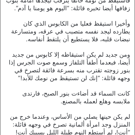
فاستيقظ من نومه خائفا يترقب ليجدها أمامه بثوب
زفافها أيضا تخبره قائلة: “اليوم هو يومنا يا آدم”.
وأخيرا استيقظ فعليا من الكابوس الذي كان
يطارده ليجد نفسه متصبب في عرقه، ومتسارعة
نبضات قلبه، فلا يستطيع أن يلتقط أنفاسه.
ومن جديد لم يكن استيقاظه إلا كابوس من جديد
أيضا، فبعدما أطفأ التلفاز وسمع صوت الجرس إذا
بنور زوجته تقترب منه بسرعة فائقة لتصرخ في
وجهه قائلة: “إنك لن تستيقظ من نومك للأبد!”
كانت السماء قد أضاءت بنور الصبح، فارتدى
ملابسه وهلع لعمله بالمصنع.
لم يكن حينها يصلي من الأساس، وعندما خرج من
المنزل وجد امرأة ألمانية تصرخ في وجهه قائلة:
“أنت!، لم أستطع النوم طيلة الليل بسببك أنت!