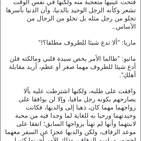
فتحت عينيها متعجبة منه ولكنها في نفس الوقت
تشعر وكأنه الرجل الوحيد بالدنيا، وأن الدنيا بأسرها
تخلو من رجل مثله بل تخلو من الرجال من
الأساس..
ماريا: “ألا تدع شيئا للظروف مطلقا؟!”
ماثيو: “طالما الأمر يخص سيدة قلبي ومالكته فلن
أدع شيئا للظروف مهما صغر أو عظم، أريد مقابلة
أهلكِ”.
وافقت على طلبه، ولكنها اشترطت عليه بألا
يصارحهم بكونه رجل مافيا، وإلا لن يوافقا على
زواجهما مهما كان، ذهبا إلى والديها، فكانت
وحيدتهما ورحبا به للغاية لما وجدا فيه من محبة
لابنتهما وأنها لم تهنأ بزواجها السابق؛ اتفقا على
موعد الزفاف، ولكن والديها عجزا عن السفر معهما
لحضور مراسم الزفاف، وذلك الأمر أحزنها كثيرا