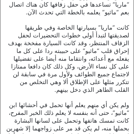
“ماريا” تساعدها في حفل زفافها كان هناك اتصال
بعم “ماثيو” يعلمه بالخطة التي تحدث الآن.
كانت “ماريا” بسيارتها الخاصة وفي طريقها
لصديقتها لتبدأ أولى خطوات التحضيرات لحفل
الزفاف المنتظر، وقد كانت السيارة مفخخة بهدف
إحراق قلب “ماثيو” على حبيبته ردا على كل ما
يفعله مع أعدائه، وانتقاما منه أيضا على تفضيلها
على كل نساء الأرض، وكل ذلك كان دافعا ممتازا
لاجتماع جميع الطوائف ولأول مرة في سابقة لن
تتكرر مثلها على الإطلاق ألا وهي التخلص من
القلب الطاهر الذي دخل بينهم.
ولم يكن أي منهم يعلم أنها تحمل في أحشائها ابن
“ماثيو”، حتى أنه بنفسه لا يعلم ذلك الخبر المفرح،
كانت تمسك هاتفها وتحمل على لسانها البشارة
بحملها منه، لم يكن قد مر على زواجهما إلا شهرين