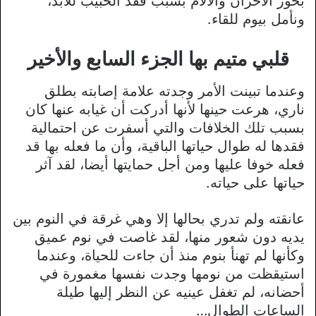
بحور الأحزان والآلام بسبب فقد الحبيب للأبد،
ونأمل بيوم للقاء.
قلبي متيم بها الجزء السابع والأخير
وعندما تبينت الأمر وجدته علامة إصابته بطلق
ناري، هرعت حينها لأنها أدركت أن غيابه عنها كان
بسبب تلك الخلافات والتي أسفرت عن احتمالية
فقدها له طوال حياتها الباقية، وأن ما فعله بها قد
فعله خوفا عليها ومن أجل حمايتها أيضا، لقد آثر
حياتها على حياته.
عانقته ولم تدري بحالها إلا وهي غرقة في النوم بين
يديه دون شعور منها، لقد غاصت في نوم عميق
وكأنها لم تهنأ بنوم منذ أن جاءت للحياة، وعندما
استيقظت من نومها وجدت نفسها مغمورة في
أحضانه، لم تغفل عينيه عن النظر إليها طيلة
الساعات الطوال…