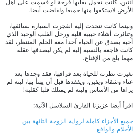
اثنين، كانت تحمل بقلبها فرحة لو قسمت على أهل
الأرض لاستكفوا منها جميعا ولفاضت أيضا.
وبينما كانت تتحدث إليه انفجرت السيارة بسائقها،
وتناثرت أشلاء حبيبة قلبه ورحل القلب الوحيد الذي
أحبه بصدق عن الحياة آخذا معه الحلم المنتظر، لقد
كانت فاجعة بالنسبة إليه لم يكن ليصدقها عقله
مهما بلغ من الإقناع.
تغيرت نظرته للحياة بعد فراقها، فقد وجدها بعد
عناء وشقاء ويقين، ويفقدها قبل أن يهنأ بها، ليته لم
يراها من الأساس وليته لم يمتلك قلبا كقلبه!
اقرأ أيضا عزيزنا القارئ السلاسل الآتية:
جميع الأجزاء كاملة لرواية الزوجة التائهة بين
الأحلام والواقع