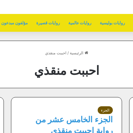
روايات بوليسية
روايات عالمية
روايات قصيرة
مؤلفون مبدعون
الرئيسية
/
احببت منقذي
احببت منقذي
الجزء
الجزء الخامس عشر من
رواية احببت منقذي