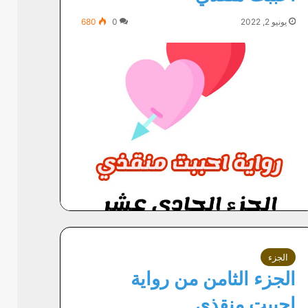
يونيو 2, 2022
0
680
الجزء
الجزء الثامن من رواية
احببت منقذي