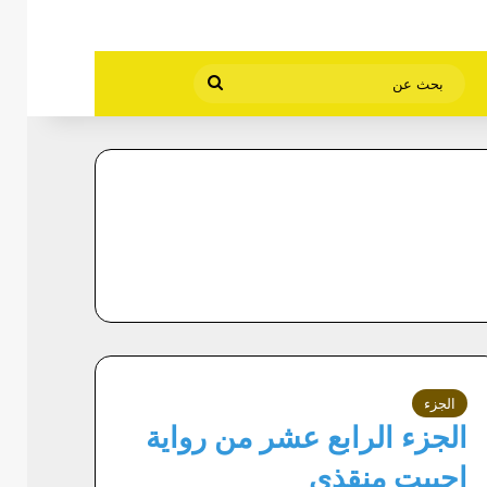
بحث
عن
الجزء
الجزء الرابع عشر من رواية
احببت منقذي