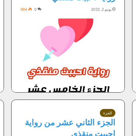
يونيو 2, 2022
0
894
الجزء
الجزء الثاني عشر من رواية
احببت منقذي