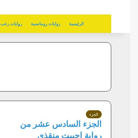
الرئيسية
روايات رومانسية
روايات رعب
الجزء
الجزء السادس عشر من
رواية احببت منقذي