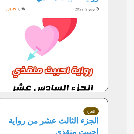
يونيو 2, 2022
0
881
الجزء
الجزء الثالث عشر من رواية
احببت منقذي