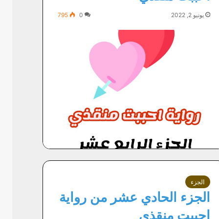
يونيو 2, 2022
0
795
الجزء
الجزء الحادي عشر من رواية
احببت منقذي