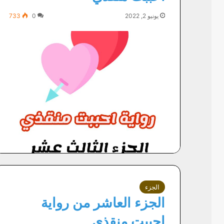
يونيو 2, 2022
0
733
الجزء
الجزء العاشر من رواية
احببت منقذي