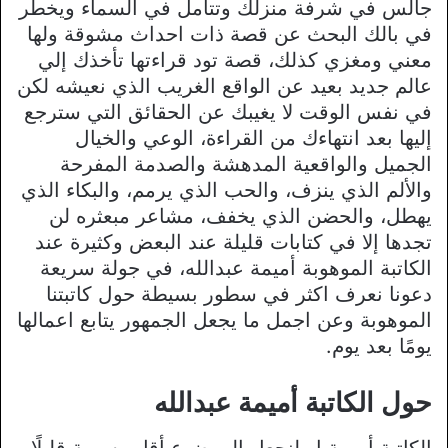
جالس في شرفة منزلك وتتأمل في السماء ويخطر
في بالك البحث عن قصة ذات احداث مشوقة ولها
معني ومغزي كذلك، قصة تود قراءتها تأخذك إلي
عالم جديد بعيد عن الواقع الغريب الذي نعيشه لكن
في نفس الوقت لا يغيبك عن الحقائق التي سترجع
إليها بعد انتهاءك من القراءة، الوعي والخيال
الجميل والواقعية المدهشة والصدمة المفرحة
والألم الذي ينزف، والحب الذي يرمم، والبكاء الذي
يهطل، والحضن الذي يخفف، مشاعر مبعثره لن
تجدها إلا في كتابات قليلة عند البعض وكثيرة عند
الكاتبة الموهوبة أميمة عبدالله، في جولة سريعة
دعونا نعرف اكثر في سطور بسيطة حول كاتبتنا
الموهوبة وعن اجمل ما يجعل الجمهور يتابع اعمالها
يومًا بعد يوم.
حول الكاتبة أميمة عبدالله
الكاتبة أميمة او لنجعل الموضوع أقل رسمية قليلًا