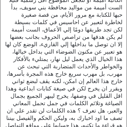
الست أميمة من مواليد محافظة بني سويف، بدأ
حبها للكتابة مع مرور الأيام، من قصة صغيرة
لخاطرة لتعبير عن احاسيس في كلمات بسيطة
لكن تجد طريقها دومًا إلي الأعماق، الست أميمة
لم يكن هدفها من تراصص الحروف بجانب بعضها
إلا ان توصل ما بداخلها إلي القاريء، الوضع كان لها
هو تعبير عن مكنون الضوضاء التي بداخل خيالها،
هذا الخيال الذي يعمل ليل نهار، يمتليء بالأفكار
والخواطر والأحداث المتضاربة التي تبحث عن
مهرب، بل مهرب سريع خارج هذه المجرة بأسرها،
خارج هذا العالم إن امكن، لكنه يقف لبضع ثواني
ويقرر ان يخرج لكن في صيغة كتابات ابداعية وهذا
اقل القليل في وصفها، يخرج ليبهر الجميع بجمال
الصياغة وتلائم الكلمات في جمل تحمل المعاني
والعبر، هل تعرف ؟ هذه الكلمات لن تقدر علي ان
تصف ما اود اخبارك به، وليكن الحكم والفيصل بيننا
هو قراءة ما تكتبه، هذا حسابها علي مواقع التواصل