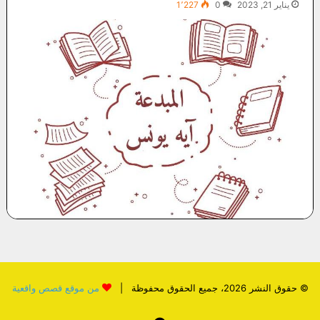
يناير 21, 2023
0
1٬227
© حقوق النشر 2026، جميع الحقوق محفوظة |
من موقع قصص واقعية