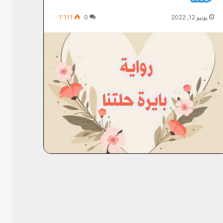
يونيو 12, 2022
0
1٬111