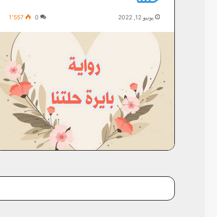
يونيو 12, 2022
0
1٬557