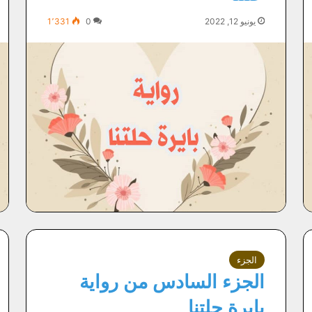
يونيو 12, 2022
0
1٬331
الجزء
الجزء السادس من رواية
بايرة حلتنا