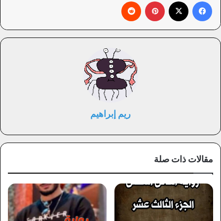
فيسبوك
X
بينتيريست
‏Reddit
ريم إبراهيم
مقالات ذات صلة