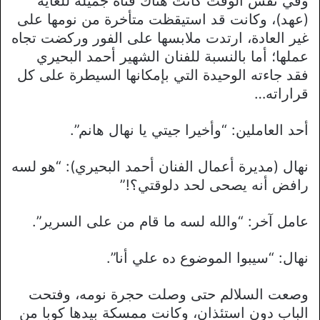
وفي نفس الوقت كانت هناك فتاة جميلة للغاية
(عهد)، وكانت قد استيقظت متأخرة من نومها على
غير العادة، ارتدت ملابسها على الفور وركضت تجاه
عملها؛ أما بالنسبة للفنان الشهير أحمد البحيري
فقد جاءته الوحيدة التي بإمكانها السيطرة على كل
قراراته…
أحد العاملين: “وأخيرا جيتي يا نهال هانم”.
نهال (مديرة أعمال الفنان أحمد البحيري): “هو لسه
رافض أنه يصحى لحد دلوقتي؟!”
عامل آخر: “والله لسه ما قام من على السرير”.
نهال: “سيبوا الموضوع ده علي أنا”.
وصعت السلالم حتى وصلت حجرة نومه، وفتحت
الباب دون استئذان، وكانت ممسكة بيدها كوبا من