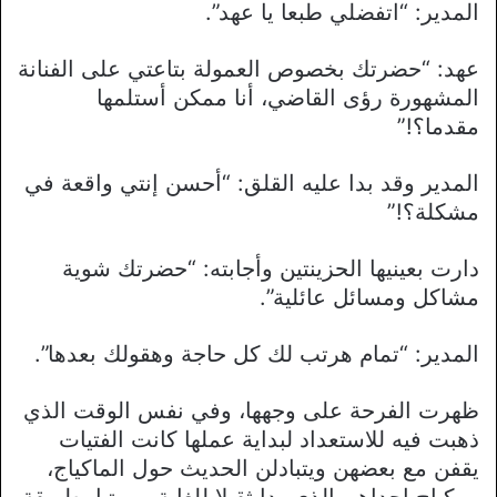
المدير: “اتفضلي طبعا يا عهد”.
عهد: “حضرتك بخصوص العمولة بتاعتي على الفنانة
المشهورة رؤى القاضي، أنا ممكن أستلمها
مقدما؟!”
المدير وقد بدا عليه القلق: “أحسن إنتي واقعة في
مشكلة؟!”
دارت بعينيها الحزينتين وأجابته: “حضرتك شوية
مشاكل ومسائل عائلية”.
المدير: “تمام هرتب لك كل حاجة وهقولك بعدها”.
ظهرت الفرحة على وجهها، وفي نفس الوقت الذي
ذهبت فيه للاستعداد لبداية عملها كانت الفتيات
يقفن مع بعضهن ويتبادلن الحديث حول الماكياج،
ومكياج إحداهن الذي بدا ثقيلا للغاية ومرتبا بطريقة