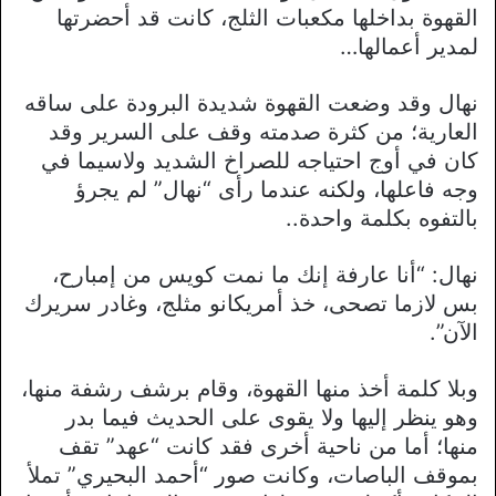
القهوة بداخلها مكعبات الثلج، كانت قد أحضرتها
لمدير أعمالها…
نهال وقد وضعت القهوة شديدة البرودة على ساقه
العارية؛ من كثرة صدمته وقف على السرير وقد
كان في أوج احتياجه للصراخ الشديد ولاسيما في
وجه فاعلها، ولكنه عندما رأى “نهال” لم يجرؤ
بالتفوه بكلمة واحدة..
نهال: “أنا عارفة إنك ما نمت كويس من إمبارح،
بس لازما تصحى، خذ أمريكانو مثلج، وغادر سريرك
الآن”.
وبلا كلمة أخذ منها القهوة، وقام برشف رشفة منها،
وهو ينظر إليها ولا يقوى على الحديث فيما بدر
منها؛ أما من ناحية أخرى فقد كانت “عهد” تقف
بموقف الباصات، وكانت صور “أحمد البحيري” تملأ