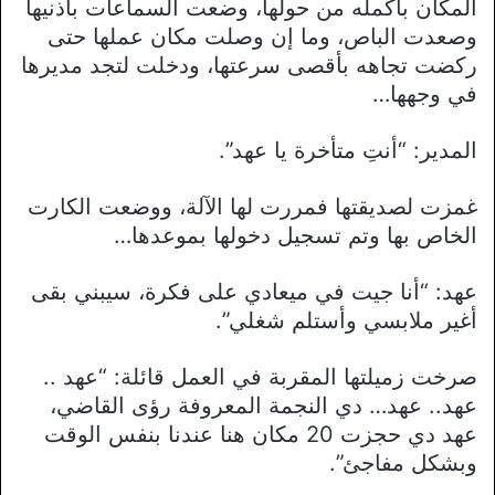
المكان بأكمله من حولها، وضعت السماعات بأذنيها
وصعدت الباص، وما إن وصلت مكان عملها حتى
ركضت تجاهه بأقصى سرعتها، ودخلت لتجد مديرها
في وجهها…
المدير: “أنتِ متأخرة يا عهد”.
غمزت لصديقتها فمررت لها الآلة، ووضعت الكارت
الخاص بها وتم تسجيل دخولها بموعدها…
عهد: “أنا جيت في ميعادي على فكرة، سيبني بقى
أغير ملابسي وأستلم شغلي”.
صرخت زميلتها المقربة في العمل قائلة: “عهد ..
عهد.. عهد… دي النجمة المعروفة رؤى القاضي،
عهد دي حجزت 20 مكان هنا عندنا بنفس الوقت
وبشكل مفاجئ”.