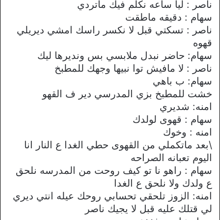
ناصر : ليا ساعه نكلم فيك ماتردي
سهام : دقيقه ماطقت
ناصر : تسكتي قبل لا نكسر راسك امشي ديريلي
قهوه
سهام: حاضر نبدل ملابسي بس ونديرها ليك
ناصر : لا مافيش توا نبيها وجهك للمطبخ
سهام: ب باهي
خشت للمطبخ بزي المدرسي دير ف القهو
امنه: شديري
سهام : قهوى لولدك
امنه : وخوك
\بعد ماتكملي من القهوى حطي الغدا ع النار انا
اليوم تعبانه الصراحه
سهام : راهو نا تو كيف روحت من المدرسه نلحق
ع ولدك ولا نلحق ع الغدا
امنه: الزوز تلحقي تحسابي روحك عيله انتي ديري
لي قتلك عليه قبل لا يجيك ناصر