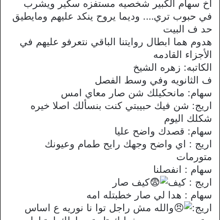
اخ سهام الكبير شخصيه مستفزه سكير ويشرب
في حبوب تري…. وديما يروح ينكد عليهم ومايطيق
حد ف البيت
هدوم هما ابطال روايتنا الباقي نتعرفو عليهم في
الأجزاء القادمه
الكاتبه: زهره الشيخ
ف الثانويه وفي وسط الفصل
سهام: مانحكيلك شن صار معاي امس
اريج: شن فيك حبيبتي كنت بنسألك اصلا خيره
شكلك اليوم
سهام: قصدك واضح عليا
اريج : اي واضح وجهك رايح طمام وعيونك
متورمات
سهام : انفصلنا
اريج : كيف
كيف صار
سهام : هدا لي صار خطبتله امه
اريج:
والله مش راجل توا نا نوريه ع اساس