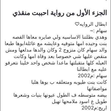
الجزء الأول من رواية احببت منقذي
ابطال الروايه♡
سهام :~
وهدي بطلتنا الاساسيه ولي صايره معاها القصه
بنت وحيده امها متوفيه وعايشه مع عائلةابوها طبعا
والد سهام كان متزوج 2 وكان والدها مدلعها ومش
منقص عليها شي خصوصا بعد وفاة امها وكانت
العيله كلها متقبلتها ماعدا شخص واحد خلينا نتعرفو
عليه مع ابطالنا
سهام :م2002
كانت بنت طيوبه ومتعلقه ب بوها هلبا
مواصفاتها
بيضه متوسطه ف الطول عيونها بنيات وشعرها
طويل ع اسود ملامحها تهبل
اريج:م2002