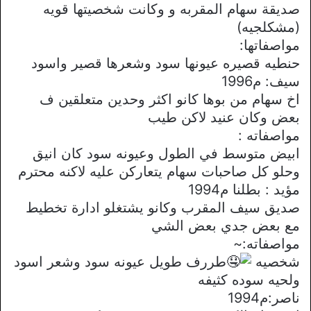
صديقة سهام المقربه و وكانت شخصيتها قويه
(مشكلجيه)
مواصفاتها:
حنطيه قصيره عيونها سود وشعرها قصير واسود
سيف: م1996
اخ سهام من بوها كانو اكثر وحدين متعلقين ف
بعض وكان عنيد لاكن طيب
مواصفاته :
ابيض متوسط في الطول وعيونه سود كان انيق
وحلو كل صاحبات سهام يتعاركن عليه لاكنه محترم
مؤيد : بطلنا م1994
صديق سيف المقرب وكانو يشتغلو ادارة تخطيط
مع بعض جدي بعض الشي
مواصفاته:~
شخصيه
طررف طويل عيونه سود وشعر اسود
ولحيه سوده كثيفه
ناصر:م1994