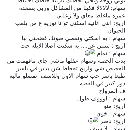
يوتي روحه ويجي يخطبك تاريته حاطك احتياط
سهام: لالالالا فكينا من المشاكل وربي يسعده
عمره ماغلط معاي ولا زعلني
اريج: انتي اتانيه اسكتي تو نا نوريه ع من يلعب
الحيوان
سهام : به اسكتي ونقصي صوتك فضحتي بيا
اريج : نننننن عن…. به سكتت اصلا الابله جت
سهام : تمام
بدت الحصه وسهام عقلها ماشي جاي مافهمت من
الحصص شي واريج تخطط شن بدير في ياسر
طبعا ياسر حب سهام الاول وللاسف انفصلو ماليه
دور كبير في القصه
ف المرواح
سهام : اوووف طول
اريج: منو
سهام : خوي
اريج: ناصر
سهام : لا سيف