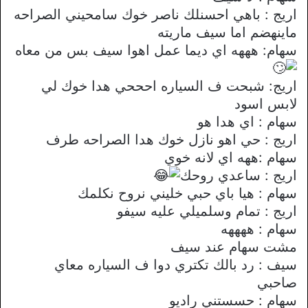
اريج : باهي احسنلك ناصر خوك سامحيني الصراحه
ماينهضم اما سيف ماريته
سهام: هههه اي ديما عمل اهوا سيف بس من معاه
اريج: شبحت ف السياره احححي هدا خوك لي
لابس اسود
سهام : اي هدا هو
اريج : حي اهو نازل خوك هدا الصراحه طرف
سهام :ههه اي لانه خوي
اريج : ساعدي روحك
سهام : هيا باي حبي خليني نروح نكلمك
اريج : تمام وسلميلي عليه سيفو
سهام : ههههه
مشت سهام عند سيف
سيف : رد بالك تكتري دوا ف السياره معاي
صاحبي
سهام : حسستني راديو