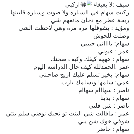
سيف :لا بغبغاء
اركبي
ركبت سهام في السياره ولا صوت وسياره قلبينها
ريحة عطر مع دخان ماتفهم شي
ومؤيد : يشوفلها مره مره وهي لاحظت الشي
وصلت للحوش
سهام: بااااتي حبيبي
عمر : عيوني
سهام : هههه كيفك وكيف صحتك
عمر :الحمدلله كيف حال الدراسه اليوم
سهام: بخير تسلم عليك اريج صاحبتي
عمي: سلمها ويسلمك يارب
ناصر : سهااام سهاام
سهام : بدينا
ناصر : شن قلتي
عمر : ماقالت شي البنت تو تجيك نوضي سلم بنتي
شوفي خوك شن يبي
سهام : حاضر