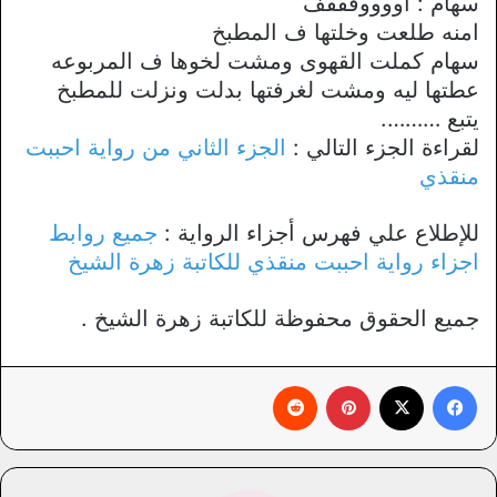
سهام : اووووفففف
امنه طلعت وخلتها ف المطبخ
سهام كملت القهوى ومشت لخوها ف المربوعه
عطتها ليه ومشت لغرفتها بدلت ونزلت للمطبخ
يتبع ……….
لقراءة الجزء التالي :
الجزء الثاني من رواية احببت
منقذي
للإطلاع علي فهرس أجزاء الرواية :
جميع روابط
اجزاء رواية احببت منقذي للكاتبة زهرة الشيخ
جميع الحقوق محفوظة للكاتبة زهرة الشيخ .
فيسبوك
X
بينتيريست
‏Reddit