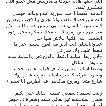
اللي جبتها هادي خودها ماصارليش مش عبدو اللي
يتجكترو عليه..
اسامة اتكنطاااا شد سورية عبدو وقاله: فهمني
انت شن قصتك تلعب واﻻ تجري بيا ؟جيب وبعدين
ﻻ مانبيش ؟ الشي هدا يبي تريس عنده كلمة مش
عيل مرة نبي ومرة ﻻ ..ننصحك تسكره محل ودوة
الغليضة اللي قلتها بﻻش منها خير
عبدو:ياشبلي انت ادير ف العوج سيبني خير ما
نلقط عليك وﻻد شارعي
جﻻل زبط اسامة اتكنطا قاله:خﻻص يااسامة فوته
مانبوش مشاكل
وطبعا اسامة معش يشوف قدامه غيمت فجأة
وصارت عركة كبييييرة اسامة ضرب عبدو ووﻻد
شارع متعه ومروح متكنطي ف الطريق((ياعصبي))
زينب لسمية:اسمعي عطيني نقالك خلي نكلم
فتحي استحشته غير نقالي فسد وشفرة ف حوش
اصﻻ مانحصلش ف فرصة امي رقابة واسامة