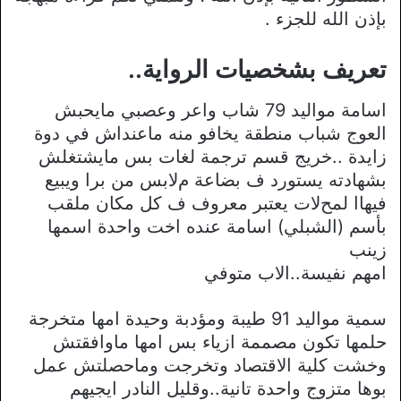
بإذن الله للجزء .
تعريف بشخصيات الرواية..
اسامة مواليد 79 شاب واعر وعصبي مايحبش
العوج شباب منطقة يخافو منه ماعنداش في دوة
زايدة ..خريج قسم ترجمة لغات بس مايشتغلش
بشهادته يستورد ف بضاعة مﻻبس من برا ويبيع
فيهاا لمحﻻت يعتبر معروف ف كل مكان ملقب
بأسم (الشبلي) اسامة عنده اخت واحدة اسمها
زينب
امهم نفيسة..اﻻب متوفي
سمية مواليد 91 طيبة ومؤدبة وحيدة امها متخرجة
حلمها تكون مصممة ازياء بس امها ماوافقتش
وخشت كلية اﻻقتصاد وتخرجت وماحصلتش عمل
بوها متزوج واحدة تانية..وقليل النادر ايجيهم