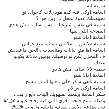
سمية:ايه
اسامة:اوكي فيه كدة موديﻻت كاجوال تو
نجيبهملك غدوة لمحل … وين هوا ؟
سمية:في نفس شارعنا … بس اسامة مش هادي
البضاعة اللي نبيها
اسامة:اماﻻ شنو
سمية:مﻻبس … مﻻبس نسائية متع عراس
اسامة:اها متع بيانات ومناسبات .االحق ماعنديش
ف المخزن لكن تو نوصيلك يومين تﻻتة يكونو
عندك
سمية:ﻻﻻ اسامة مش هادو
اسامة:اماﻻ شنو
سمية:باهي سكر خلي نبعتهالك ف مسج
اسامة:اوكي سﻻم
سكر اسامة ويتمتم تسهويك البنات دلع زايد…..
وصله مسج فتحه وقري اللي فيه وفتح عيونه @_@
نبي بضاعة مﻻبس نسائية داخلية وارواب @_@