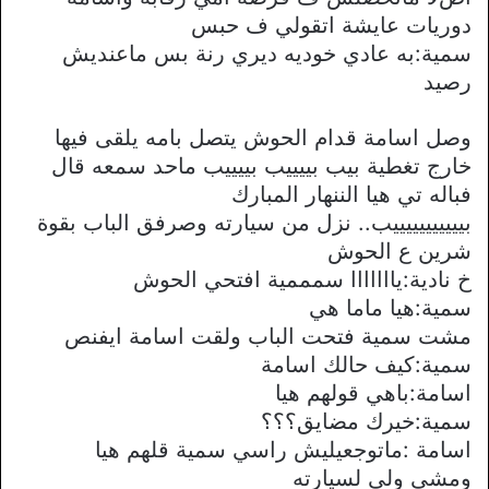
دوريات عايشة اتقولي ف حبس
سمية:به عادي خوديه ديري رنة بس ماعنديش
رصيد
وصل اسامة قدام الحوش يتصل بامه يلقى فيها
خارج تغطية بيب بييييب بييييب ماحد سمعه قال
فباله تي هيا الننهار المبارك
بيييييييييييب.. نزل من سيارته وصرفق الباب بقوة
شرين ع الحوش
خ نادية:يااااااا سمممية افتحي الحوش
سمية:هيا ماما هي
مشت سمية فتحت الباب ولقت اسامة ايفنص
سمية:كيف حالك اسامة
اسامة:باهي قولهم هيا
سمية:خيرك مضايق؟؟؟
اسامة :ماتوجعيليش راسي سمية قلهم هيا
ومشي ولى لسيارته