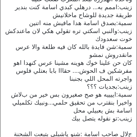
زينب:اممم به… درهلي كبدي اسامة كنت بندير
طريقة جديدة للوشاح ماخلانيش
سمية:بصدق اسامة هدا مافيش منه اتنين
زينب:والنبي اسكتي تره تقولي هكي ﻻن ماعندكش
خوت سعدودك
سمية:شن فايدة بالله كان فيه طلعة واﻻ عرس
مانقدروش نمشو
كان حن علينا خوك هوينه مشينا عرس كنهدا اهو
مفرشكين ف الحوش…. حقااا بابا بعتلي فلوس
واجرته المحل اللي بجنبنا
زينب:بجديات ؟؟؟
سمية:اييييه هو صح صغيرون بس خير من بﻻش
واخيرا بنقترب من تحقيق حلمي…ونبيك تكلميلي
اسامة بش يعبيلي محل
زينب:تو نقوله يتصل بيك
جﻻل صاحب اسامة :شنو ياشبلي بتبعت الشحنة