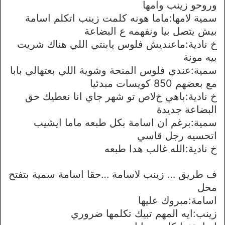
وروحو زينب وامها
سمية لامها:ماما هونه كلمت زينب اتكلم اسامة
بيش يتصل بيا ونفهمه ع البضاعة
خ نادية:ماعنديش فلوس يابنتي اللي هناك شريت
بيه مونة
سمية:عندي فلوس المنحة وشوية اللي بعتهالي بابا
مع بعضهم 850 كويسات مبدئيا
خ نادية:باهي خﻻص تو شهر جاي انا نعطيك حق
البضاعة جديدة
سمية:برغم ان اسامة بكل طبعه ماما ايشيب
اتحسيه رجل قاسي
خ نادية:الله غالب هدا طبعه
ف طريق … زينب لاسامة …حقا اسامة سمية بتفتح
محل
اسامة:مبروك عليها
زينب:ايه المهم تبيك تكلمها ضروري