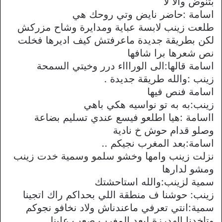
بتنوض واﻻ ﻻ
اسامة :حاضر نايض وتي روحك هي
طلعت زينب ﻻبسة عباية ومدايرة وشاح مزركش
لكن بطريقة جديدة ماعرفتش كيف اديرها فخلت
نص شعرها برا شافها
اسامة قالها:الى الوراااء درر وخيتي السمحة
زينب :والله طريقة جديدة .
اسامة فنص فيها
زينب:به به تو نواسيه هكي باهي
ااسامة :هيا اطلعو فيسع عندي تسليم بضاعة
وصلو قدام حوش خ نادية
اسامة:بعد المغرب نجيكم ..
نزلت زينب وامها وخشو سلمو وسمية خدت زينب
ومشو لدارها
سمية لزينب:والله استاحشتك
زينب: حوشنا ف منطقة اللي بحداكم راك اتجينا
سمية:انتي تعرفي ماعندناش وﻻد نخافو نجوكم
وتاخدنا الهدرزة لبعد المغرب صعب علينا