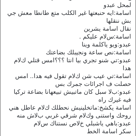
لمحل عبدو
اسامة:ايه حنبعتها غير الكلب متع طانطا معش جي
بش ننقلها
نقال اسامة يشرين
اسامة:سﻻم عليكم .
عبدو:ويو ياكلمة وينا
اسامة:نص ساعة ونجيبلك بضاعتك
عبدو:تي شنو تجري بيا انتا ؟؟؟امس قتلي كﻻم
هدا
اسامة:تي عيب شن كﻻم تقول فيه هدا.. امس
حصلت ف اجرائات جمرك بس
عبدو:بﻻ سبل كان ماتبيش تبيعهانا بضاعة تركيا
فيه غيرك راه
اسامة يكشخ:ماتخلينيش نحطلك كﻻم عاطل هني
روحك واستنى وكﻻم شرقي غربي بﻻش منه
عبدو:باهي ياشبلي خﻻص نستناك سﻻم
سكر اسامة الخط