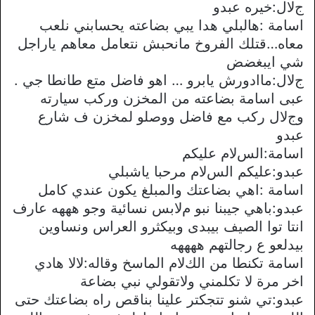
جﻻل:خيره عبدو
اسامة :هالبلي هدا يبي بضاعته يحسابني نلعب
معاه…قتلك الفروخ مانحبش نتعامل معاهم ياراجل
شي ايبغضض
جﻻل:ماادورش يابرو … اهو فاضل متع طانطا جي .
عبى اسامة بضاعته من المخزن وركب سيارته
وجﻻل ركب مع فاضل ووصلو لمخزن ف شارع
عبدو
اسامة:السﻻم عليكم
عبدو:عليكم السﻻم مرحبا ياشبلي
اسامة :اهي بضاعتك والمبلغ يكون عندي كامل
عبدو:باهي جيبنا نبو مﻻبس نسائية وجو هههه عارف
انتا توا الصيف بيبدى وبيكثرو العراس ونساوين
بيدلعو ع رجالتهم ههههه
اسامة تكنطا من الكﻻم الماسخ وقاله:ﻻﻻ هادي
اخر مرة ﻻ تكلمني وﻻتقولي نبي بضاعة
عبدو:تي شنو تتجكتر علينا بناقص راه بضاعتك حتى