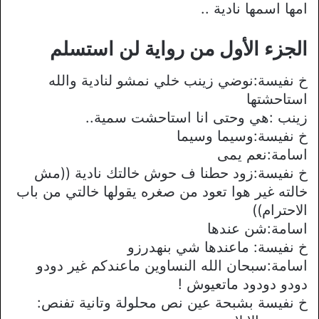
امها اسمها نادية ..
الجزء الأول من رواية لن استسلم
خ نفيسة:نوضي زينب خلي نمشو لنادية والله
استاحشتها
زينب :هي وحتى انا استاحشت سمية..
خ نفيسة:وسيما وسيما
اسامة:نعم يمى
خ نفيسة:زود حطنا ف حوش خالتك نادية ((مش
خالته غير هوا تعود من صغره يقولها خالتي من باب
اﻻحترام))
اسامة:شن عندها
خ نفيسة: ماعندها شي بنهدرزو
اسامة:سبحان الله النساوين ماعندكم غير دودو
دودو دودود ماتعيوش !
خ نفيسة بشبحة عين نص محلولة وتانية تفنص: