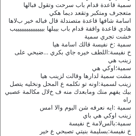
سمية قاعدة قدام باب سرحت وتقول فبالها
متعجرف ومتكبر وتقعد ديما هكي
اسامة شافها قاعدة متصندلة قال فباله خير بﻻها
هادي قاعدة واقفة قدام باب بيبلها بيييييييييييييييب
خشت تجري سمية
سمية :خ نفيسة قالك اسامة هيا
خ نفيسة:اللطف خيره جاي بكري …ضبحي على
زينب هي
سمية؛اوكي هي
مشت سمية لدارها وقالت لزينب هيا
زينب لسمية:اونه تو نكلمه ع المحل ونخليه يتصل
بيك يفهم منك ومابعدك منه ف خﻻل مكالمة عصبي
راه
سمية :ايه نعرفه شن اليوم واﻻ امس
زينب اوكي هي باي
سمية:بالسﻻمة خ نفيسة
خ نفيسة:بسليمة بنيتي تصبحي ع خير