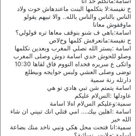
اسامة:مانكلم حد انا
خ نفيسة:ﻻ بتكلمها البنت ماعندهاش خوت وﻻد
الناس بالناس والناس بالله.. واﻻ تبيهم يقولو
ماوقفوش معانا
اسامة:باهي ف شنو بنوقف معاها تره قولولي؟
خ نفيسة:مانعرفش كلمها وخﻻص
اسامة :يستر الله نصلي المغرب وبعدين نكلمها
وصلو للحوش خدي اسامة دوش وصلى المغرب
واتكى ع سريره فخداه النووم فاق لقاها 10:30
توضى وصلى العشي ولبس حوايجه وبيطلع
دارتله رنة سمية
اسامة يتمتم شن تبي هادي تو هي
عاودلها :السﻻم عليكم
سمية:وعليكم السﻻم اهﻻ اسامة
اسامة :اهلين بيك…. امي قتلي انك تبيني ان شاء
الله خير
سمية:انا فتحت محل هكي ونبي ناخد منك بضاعة
اسامة :مﻻبس نسائية؟