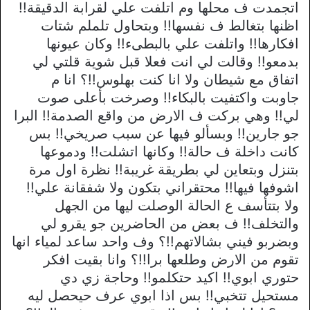
اتجمدت ف محلها وم اتلفت علي لقرابة الدقيقة!!
اظنها بتغالط ف نفسها!! وبتحاول تلملم شتات
افكارها!! واتلفت علي بالبطىء!! وكان عيونها
بدمعو!! وقالت لي انت فعلا قبل شوية قلتي لي
اتفاق مع شيطان ولا انا كنت بهلوس!!؟ انا م
جاوبت واكتفيت بالبكاء!! وصرخت بأعلى صوت
لي!! وهي بركت ف الارض من واقع الصدمة!! البرا
جو جارين!! وبسألو فيها عن سبب صريخي!! بس
كانت داخلة ف حالة!! وكانها اتشلت!! ودموعها
بتنزل وبتعاين لي بطريقة غريبة!! نظرة اول مرة
اشوفها فيها!! محتقراني بتكون ولا شفقانة علي!!
ولا بتتأسف ع الحالة الوصلت ليها من الجهل
والتخلف!! ف بعض من الحاضرين جو يقرو لي
وبضربو فيني بشالاتهم!!؟ وف واحد ساعد لمياء انها
تقوم من الارض وطلعها برا!!؟ وانا بقيت افكر
حتوري ابوي!! اكيد حتكلمو!! وحاجة زي دي
مستحيل تتخبي!! بس اذا ابوي عرف حيحصل ليه