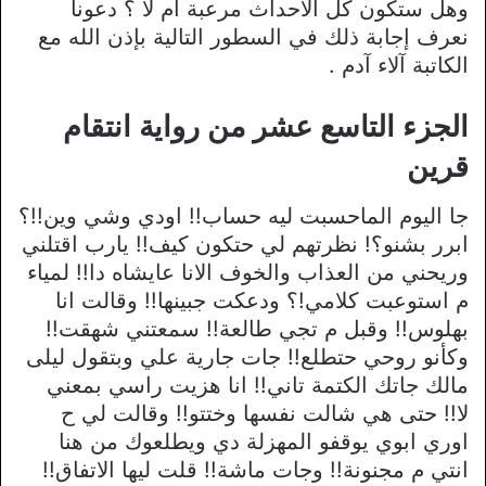
وهل ستكون كل الأحداث مرعبة ام لا ؟ دعونا
نعرف إجابة ذلك في السطور التالية بإذن الله مع
الكاتبة آلاء آدم .
الجزء التاسع عشر من رواية انتقام
قرين
جا اليوم الماحسبت ليه حساب!! اودي وشي وين!!؟
ابرر بشنو؟! نظرتهم لي حتكون كيف!! يارب اقتلني
وريحني من العذاب والخوف الانا عايشاه دا!! لمياء
م استوعبت كلامي!؟ ودعكت جبينها!! وقالت انا
بهلوس!! وقبل م تجي طالعة!! سمعتني شهقت!!
وكأنو روحي حتطلع!! جات جارية علي وبتقول ليلى
مالك جاتك الكتمة تاني!! انا هزيت راسي بمعني
لا!! حتى هي شالت نفسها وختتو!! وقالت لي ح
اوري ابوي يوقفو المهزلة دي ويطلعوك من هنا
انتي م مجنونة!! وجات ماشة!! قلت ليها الاتفاق!!