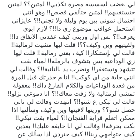
لي بغضب لسسسه مصرة تكذبي!! لمتين؟؟ لمتين
حتستغبيهم!! لمتين حتألفي قصص!! وهو انتي
احتمال تموتي بين يوم وليلة ولا تجني!!؟ عايزاني
استحمل عواقب موضوع زي دا!!؟ لازم ابوي
يعرف!!؟ بس اول وريني كيف عقدتي الاتفاق دا!!
ولقيتيهم وين وكيف؟؟! قلت ليها مشيت لرمالية!!
قالت لي بإستنكار!! كيف يعني رمالية!! قلت ليها
زي الوداعية بس بتشوف بالرملة!! لمياء بقت
تتشهد وتستغفر!! وتضرب يد بالتانية!!؟ وقالت لي
انتي جاية من اي كوكب!! انا م حذرتك قبل المرة
من قعدة الوداعيات والكلام الفارغ داك!! معقولة
تمشي لرمتالية ولا زفت معاك!!؟ انا دموعي نزلو!!
قالت لي تبكي ع شنو!!؟ اتنهدت وقالت لي تاني
حصل شنو؟؟ وريتها لاقيتها وين وكيف وسألتها اذا
ممكن اتعلم قراية الفنجان!!؟ لمياء بقت تبكي!!
بكت بحرقة!! وقالت لي انا خايفة عليك!! بعدين
كيف حتواجهي ربنا!! كيف حتردي اذا سألك عن