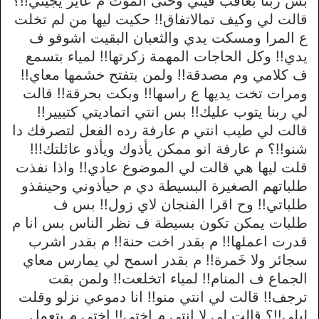
بس ربنا بعاقب فيني وحتى الموت م عايز يجيني!!؟
قالت لي وكيف تمالاتفاق!! حكيت ليها من لم تخلت
ع المرا ومسكت يدي والثعبان البقيت اشوفو ف
يدي!! وكل الحاجات المهمة زكرتها!! لمياء بتسمع
ف كلامي وم مصدقة!! ولمن بتفتح خشمها معاي!!
ومرات تخت يديها ع راسها!! وبكت بحرقة!! قالت
لي ربنا يتوب عليك!! بس انتي اتماديتي كتييير!!
قالت لي طيب انتي م عارفة رده الفعل لتصرفك دا
شنو!!؟ م عارفة انو ممكن يأذوك ويأذو عائلتك!!!
قلت ليها هي قالت لي الموضوع عادي!! واذا نفذت
طلباتهم الصغيرة البسيطة دي م حيأذوني وحينفذو
طلباتي!! وح اقرا الفنجان لاي زول!! بس ف
طلبات يمكن تكون بسيطة ف نظر الناس بس انا م
قدرت اعملها!! م بقدر اخت حنة!! م بقدر اشرب
سجائر ولا خَمرة!! م بقدر اسمح لي يمارس معاي
الجماع ف المنام!! لمياء اتخلعت!! ولمن بقت
ترجف!! قالت لي انتي منو!! انا دموعي نزلو وقلت
ليلى!!؟ قالت لي لا انتي م اختى!! اختي م بتعمل