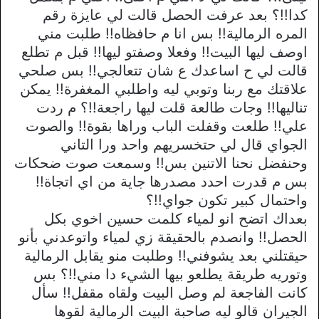
كدا!!؟ بعد عرفت الحصل قالت لي عايزة رقم
المره الرمالية!! بس انا م حافظاه!! طلبت مني
اوصف ليها البيت!! وفعلا وصفتو ليها!! قبل م تطلع
قالت لي ح اساعدك ع شان تتعالجي!! بس صلحي
علاقتك مع ربنا وتوبي ليه واطلبي المغفرة!! يمكن
تناليها!! وجات طالعة قلت ليها راجعة!!؟ م ردت
علي!! طلعت وقفلت الباب وراها بقوة!! والصوت
الجواي قال لي حتخسريهم واحد ورا التاني
وحنفضل نحنا الاتنين بس!! وسمعت صوت ضحكات
بس م قدرت احدد مصدرها جاية من اي اتجاة!!
واحتمال كبير تكون جواي!!؟
بعداك اتضح انو لمياء كلمت حسين اخوي بكل
الحصل!! وانصدم بالحقيقة زي لمياء واتوعدني بأنو
حيقتلني بعد يشوفني!! وطلبت منو يقابل الرمالية
وتوريه طريقة يطلعو بيها الشيء دا مني!!؟ بس
كانت الفاجعة لم وصل البيت ولقاه مقفل!! سأل
الجيران قالو ليه صاحبة البيت الرمالية لقوها