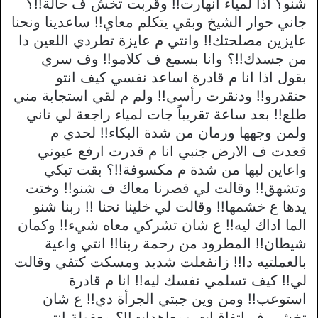
شنو؟ اذا لمياء انهارت!! وقربت تخش ف حالة!!؟
جاني حوار الشيخ وبقي يتكلم معاي!! ساعدينا ونحنا
عايزين مصلحتك!! وانتي م عايزة تطردي اللعين دا
من جسدك!!؟ وانا بسمع ف كلامو!! وف سري
بقول اذا انا م قادرة اساعد نفسي كيف انتو
حتقدرو!! ودنقرت رأسي!! ولم م لقي استجابة مني
طلع!! بعد ساعة تقريباً جات لمياء راجعة لي تاني
ولمن وجهها ورمان من شدة البكاء!! لحدي م
قعدت ف الارض جنبي انا م قدرت ارفع عيوني
واعاين ليها من شدة م مكسوفة!!؟ بقت تبكي
وتشهق!! وقالت لي قصرنا معاك ف شنو!! وختت
يدها ع خشمها!! وقالت لي خلينا نحنا !! ربنا شنو
الما اداك ليه!! ع شان تشركي معاه شيء!! وكمان
شيطان!! المطرود من رحمة ربنا!! انتي واعية
بالعملتيه دا!! زانفعلت شديد ومسكت كتفي وقالت
لي!! كيف تسلمي نفسك ليه!! انا م قادرة
استوعب!! ومن وين جبتي الجرأة دي!! ع شان
تخشي ف اتفاقيات ومعاهدات!!؟ معقولة انتي