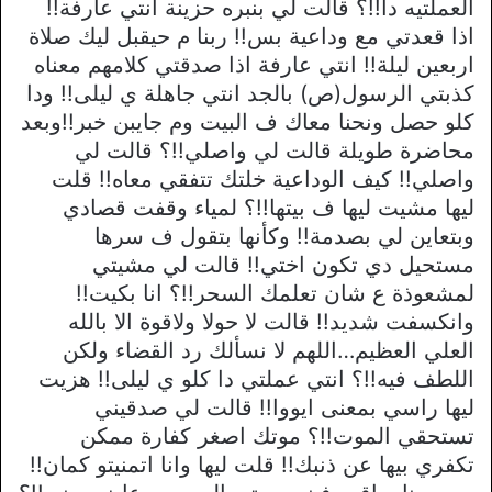
العملتيه دا!!؟ قالت لي بنبره حزينة انتي عارفة!!
اذا قعدتي مع وداعية بس!! ربنا م حيقبل ليك صلاة
اربعين ليلة!! انتي عارفة اذا صدقتي كلامهم معناه
كذبتي الرسول(ص) بالجد انتي جاهلة ي ليلى!! ودا
كلو حصل ونحنا معاك ف البيت وم جايبن خبر!!وبعد
محاضرة طويلة قالت لي واصلي!!؟ قالت لي
واصلي!! كيف الوداعية خلتك تتفقي معاه!! قلت
ليها مشيت ليها ف بيتها!!؟ لمياء وقفت قصادي
وبتعاين لي بصدمة!! وكأنها بتقول ف سرها
مستحيل دي تكون اختي!! قالت لي مشيتي
لمشعوذة ع شان تعلمك السحر!!؟ انا بكيت!!
وانكسفت شديد!! قالت لا حولا ولاقوة الا بالله
العلي العظيم…اللهم لا نسألك رد القضاء ولكن
اللطف فيه!!؟ انتي عملتي دا كلو ي ليلى!! هزيت
ليها راسي بمعنى ايووا!! قالت لي صدقيني
تستحقي الموت!!؟ موتك اصغر كفارة ممكن
تكفري بيها عن ذنبك!! قلت ليها وانا اتمنيتو كمان!!