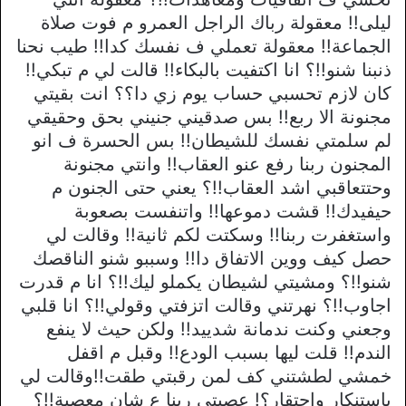
ليلى!! معقولة رباك الراجل العمرو م فوت صلاة
الجماعة!! معقولة تعملي ف نفسك كدا!! طيب نحنا
ذنبنا شنو!!؟ انا اكتفيت بالبكاء!! قالت لي م تبكي!!
كان لازم تحسبي حساب يوم زي دا؟؟ انت بقيتي
مجنونة الا ربع!! بس صدقيني جنيني بحق وحقيقي
لم سلمتي نفسك للشيطان!! بس الحسرة ف انو
المجنون ربنا رفع عنو العقاب!! وانتي مجنونة
وحتتعاقبي اشد العقاب!!؟ يعني حتى الجنون م
حيفيدك!! قشت دموعها!! واتنفست بصعوبة
واستغفرت ربنا!! وسكتت لكم ثانية!! وقالت لي
حصل كيف ووين الاتفاق دا!! وسببو شنو الناقصك
شنو!!؟ ومشيتي لشيطان يكملو ليك!!؟ انا م قدرت
اجاوب!!؟ نهرتني وقالت اتزفتي وقولي!!؟ انا قلبي
وجعني وكنت ندمانة شدييد!! ولكن حيث لا ينفع
الندم!! قلت ليها بسبب الودع!! وقبل م اقفل
خمشي لطشتني كف لمن رقبتي طقت!!وقالت لي
بإستنكار واحتقار؟! عصيتي ربنا ع شان معصية!!؟