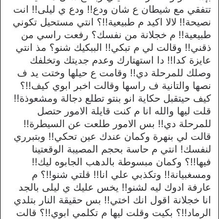
تتفقي مع شيطان ع شان ودع!! ودع ي ليلى!! انت
نصيحة!! لالا اكيد م طبيعية!!؟ انتي مستحيل تكوني
طبيعية!! م خجلانة من نفسك؟ رفعت راسي من
ذقني!! وقالت لي م تبكي!! الببكيك شنو؟ مذ انتي
عايزة كدا!! دا استهتارك وعدم جديتك وتخلفك
وصلك للمرحلة دي!! وقامت ع حيلها وختت يد ف
نصها والتانية ف راسها وقالت اخبر ابوي كيف!!؟
كيف حيتقبل حكاية انو بنتو تطلع دجالة ومشعوذة!!
قلت ليها والله انا م كنت قايلة الامور حتصل
للمرحلة دي!! بس الامور طلعت عن السيطرة!!
قالت لي بنهرة وكمان عندك عين تحكي!! وبتبرري
لنفسك! انتي م حاسة بحجم المصيبة الوقعتينا
فيها!!؟ وكمان مبسوطة بالدهب الجابوه ليك!!
ومسغبيانة!! وتكذبي علي انا!! قلتي شنو!!؟ م
عارفة ادوك ليه لشنو!! يخس عليك ي ليلى بالجد
انا خجلانة اقول انك اختي!! بس حقيقة النار بتلدي
الرماد!!؟ بكيت وقلت ليها م تكلمي ابوي!!؟ قالت