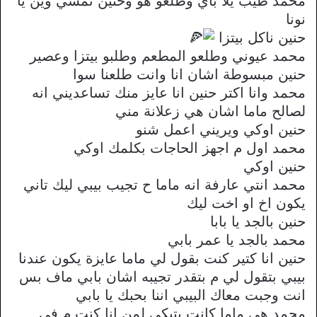
محمد طيب يلا باي وطلعو هو وحنين نمشي وين يا
نونا
حنين ناكل بيتزا
محمد عيوني وطلعو المطعم وطلبو بيتزا وعصير
حنين مبسوطة اشان انا وانت طلعنا سوا
محمد وانا اكتر حنين انا عايز منك تساعديني انه
لصالح ماما اشان هي زعلانة مني
حنين اوكي ويريني اعمل شنو
محمد اول م اجهز الحاجات بكلمك اوكي
حنين اوكي
محمد انتي عارفة انه ماما ح تجيب بيبي ليك تاني
يكون اخ او اخت ليك
حنين بالجد يا بابا
محمد بالجد يا عمر بابي
حنين انا كتير كنت بقول لي ماما عايزة يكون عندنا
بيبي بتقول لي م بتقدر تجيبه اشان بابي ماف بس
انت وجبت معاك البيبي اننا بحبك يا بابي
محمد هي ماما كانت بتبكي لمن انا كنت م في