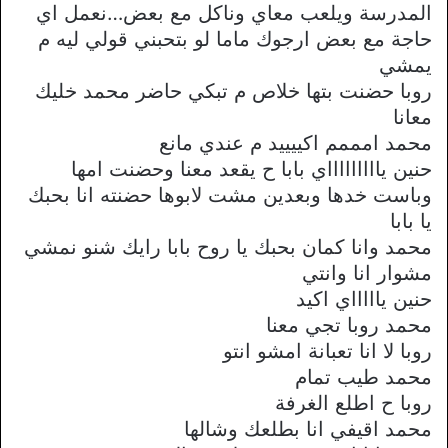
المدرسة ويلعب معاي وناكل مع بعض…نعمل اي
حاجة مع بعض ارجوك ماما لو بتحبني قولي ليه م
يمشي
روبا حضنت بتها خلاص م تبكي حاضر محمد خليك
معانا
محمد امممم اكييييد م عندي مانع
حنين ياااااااااي بابا ح يقعد معنا وحضنت امها
وباست خدها وبعدين مشت لابوها حضنته انا بحبك
يا بابا
محمد وانا كمان بحبك يا روح بابا رايك شنو نمشي
مشوار انا وانتي
حنين ياااااي اكيد
محمد روبا تجي معنا
روبا لا انا تعبانة امشو انتو
محمد طيب تمام
روبا ح اطلع الغرفة
محمد اقيفي انا بطلعك وشالها