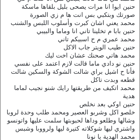
حنين ايوا انا مرات يصحى بليل بلقاها ماسكة
صورتك وبتكبي بس انت ها م زي الصورة
محمد يعني اشان كبرت وأسلوب اللبس والشنب
حنين بابا م تخلينا تاني انا وماما والبيبي
محمد عمري م ح اسبيكم تاني
حنين طيب الويتر جاب الاكل
محمد هاتي صحنك عشان اخت ليك
حنين نو دادي ماما قالت لازم اعتمد على نفسي
فأنا ح اشيل براي شالت الشوكة والسكين شالت
قطعه وبدت تاكل
محمد اتكيف من طريقتها رايك شنو نجيب لماما
هدية
حنين اوكي بعد نخلص
خلصو اكل وشربو العصير ومحمد طلب وحدة لروبا
وشالها وطلعو وداها لحبوبتها سلمت عليها واتونسو
واشتري ليها شوكلاته كتيرة ليها ولرووبا وشبس
محمد الهدية يا نونا