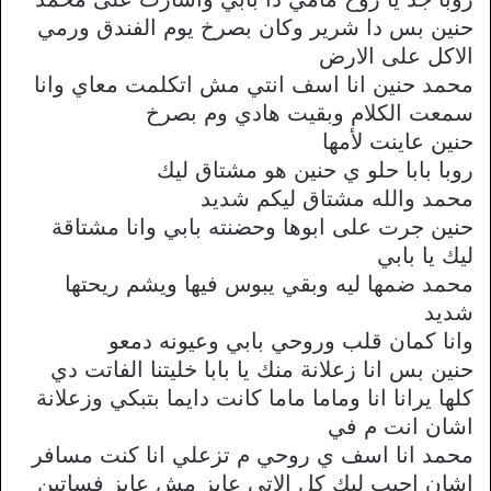
حنين بس دا شرير وكان بصرخ يوم الفندق ورمي
الاكل على الارض
محمد حنين انا اسف انتي مش اتكلمت معاي وانا
سمعت الكلام وبقيت هادي وم بصرخ
حنين عاينت لأمها
روبا بابا حلو ي حنين هو مشتاق ليك
محمد والله مشتاق ليكم شديد
حنين جرت على ابوها وحضنته بابي وانا مشتاقة
ليك يا بابي
محمد ضمها ليه وبقي يبوس فيها ويشم ريحتها
شديد
وانا كمان قلب وروحي بابي وعيونه دمعو
حنين بس انا زعلانة منك يا بابا خليتنا الفاتت دي
كلها يرانا انا وماما ماما كانت دايما بتبكي وزعلانة
اشان انت م في
محمد انا اسف ي روحي م تزعلي انا كنت مسافر
اشان اجيب ليك كل الاتي عايز مش عايز فساتين