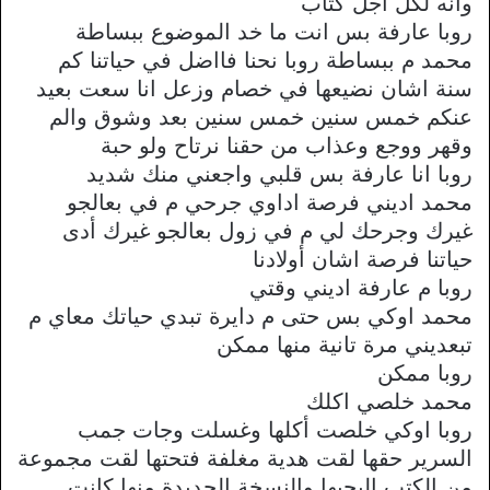
وأنه لكل أجل كتاب
روبا عارفة بس انت ما خد الموضوع ببساطة
محمد م ببساطة روبا نحنا فااضل في حياتنا كم
سنة اشان نضيعها في خصام وزعل انا سعت بعيد
عنكم خمس سنين خمس سنين بعد وشوق والم
وقهر ووجع وعذاب من حقنا نرتاح ولو حبة
روبا انا عارفة بس قلبي واجعني منك شديد
محمد اديني فرصة اداوي جرحي م في بعالجو
غيرك وجرحك لي م في زول بعالجو غيرك أدى
حياتنا فرصة اشان أولادنا
روبا م عارفة اديني وقتي
محمد اوكي بس حتى م دايرة تبدي حياتك معاي م
تبعديني مرة تانية منها ممكن
روبا ممكن
محمد خلصي اكلك
روبا اوكي خلصت أكلها وغسلت وجات جمب
السرير حقها لقت هدية مغلفة فتحتها لقت مجموعة
من الكتب البحبها والنسخة الجديدة منها كانت