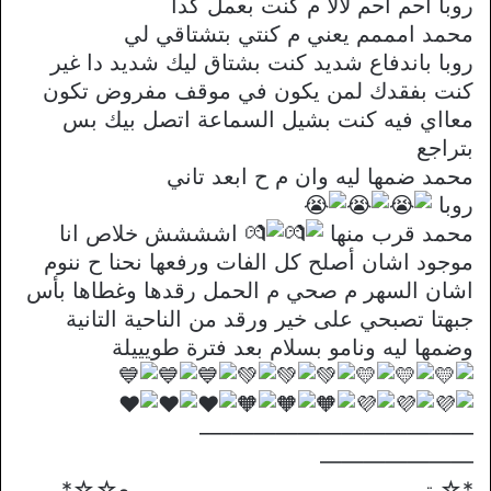
روبا احم احم لالا م كنت بعمل كدا
محمد امممم يعني م كنتي بتشتاقي لي
روبا باندفاع شديد كنت بشتاق ليك شديد دا غير
كنت بفقدك لمن يكون في موقف مفروض تكون
معااي فيه كنت بشيل السماعة اتصل بيك بس
بتراجع
محمد ضمها ليه وان م ح ابعد تاني
روبا
محمد قرب منها
اشششش خلاص انا
موجود اشان أصلح كل الفات ورفعها نحنا ح ننوم
اشان السهر م صحي م الحمل رقدها وغطاها بأس
جبهتا تصبحي على خير ورقد من الناحية التانية
وضمها ليه ونامو بسلام بعد فترة طويييلة
————————————–
———————
*☆يتبــــــــــــــــــــــــــــــــــــــــــــع☆☆*