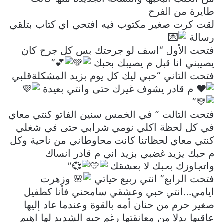
طايرة من الفرح
لقت كرت صغير مكتوب فيه افتحي اي كتاب بتلقي
رسالة
فتحت الأول “اسف لو جرحتك بس كل جرح كان
يصيبني انا قبل م يصيبك بحبك
”
فتحت التاني “حبي ليك كل يوم بزيد المشكلةقلبي
م قادر يشوف غيرك حتى وانتي بعيدة
”
فتحت التالت ” في الخمس سنين الفاتو كنتي معاي
في كل لحظة اكلي نومي شرابي حتى في شغلي
كنتي معاي لحظاتنا كانت محاوطاني من ناحية وكل
م حبك يزيد غضبي بزيد اني م قادر انساك
واتجاوزك بحبك لا بعشقك
”
فتحت الرابع” انتي ربيع حياتي
وزهرت
ايامي…انتي حبي وعشقي سامحني فأنا كطفيل
صغير حرم من حنان أمه بالقوة وعندما عاد إليها
عاقبها بدلا من معانقتها رغم حبه الشديد لها اهيم