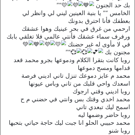
بك حد الجنون
“”
الخامس “” يا بنية العينين ليني لي وانظر لي
بعطفك فأنا احترق بدونك
ارحمي من غرق في بحر عينيك وهوا عشقك
ورفرف سماء عشقك فأنتي عالمي فلا تغلقي بابك
في لا مأوى له غير حضنك
مجنون بك
“”
روبا كانت بتقرا الكلام ودموعها بجرو محمد قعد
قدامها ومسح دموعها
محمد م عايز دموعك تنزل تاني اديني فرصة
اسعدك واحي قلبك من تاني وباس عيونها
روبا اديني وقتي ارجوك
محمد اخدي وقتك بس وانتي في حضني م ح
اسمح ليك تبعدي تاني
روبا حاضر وضمها ليه
محمد حبيبي الحلو انا جبت ليك حاجة حياتي بتحبها
روبا شنو