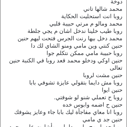
دوخة
محمد شالها تاني
روبا انت استحليت الحكاية
محمد ومالو م مرتي حبيبة قلبي
روبا طيب خلينا ندخل اشان م يجي جلطة
محمد دخل بيها رنت الجرس فتحت ليهم حنين
حنين كنتي وين مامي ومنو الشاي لك دا
روبا حبيبة مامي ممكن نتكلم جوا
حنين اوكي ودخلو محمد قعد روبا في الكنبة حنين
تعالى
حنين مشت لروبا
روبا مش دايما بتقولي عايزة تشوفي بابا
حنين ايوا
روبا ح تعملي شنو لو شوفتي.
حنين ح اضمه وابوس خده
روبا انا معاي مفاجأة ليك بابا جاء وعايز يشوفك
حنين جد ي مامي
روبا جد يا روح مامي دا بابي وأشارت على محمد