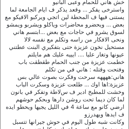
خش هاني للحمام وعبى البانيو
واسترخى يفكر … وقعد يذكر ف ايام الجامعة لما
يستنى فيها ف المحطة لين اتجي ويركبو اﻻفيكو مع
بعض … ويحضرو محاضرات وياكلو ويشربو ويمشو
لسوق يشرو في حاجات مع بعض …ابتسم هاني
ونحى اﻻفكار من راسه وتكلم مع نفسه ﻻﻻ
مستحيل نخون عزيزة حتى بتفكيري البنت عطتني
عيونها وتغار عليا …. ايييه عليك هم مايلتم
خطمت عزيزة من جنب الحمام طقطقت باب
وفتحت وقتله : هاني في من تكلم
هاني:ههههه سرحت وفكرت بصوت عالي بس
عزيزة:اها اوك … طلعت عزيزة وسكرت الباب
وخشت للمطبخ ادير ف سﻻطة وتفكر في بانون
لما كان ديما تحت روشن دارها وبحكم حوشهم
ارضي كانو مع ساعة 4 في الليل يجيها ويحطو ايده
ف ايدها ويهدرزو
وكانت شبه طول اليوم في حوش جيرانها تتسبل