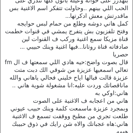
بتهدرز على خواته وعيلة بانون كلها تندري على
الحب اللي بينهم ..وحاولت تتفكر اسم اﻻغنية بس
ماقدرتش معش ادكرتها…
كمل هاني دوشه وطلع من حمام لبس حوايجه
وفتح تلفزيون بش يتفرج يمشي في قنوات خطمت
قناة مزيكا سمع اغنية وركب ف القنوات لين
صادفاته قناة روتانا…فيها اغنية وينك حبيبي …
حصريا
قال بصوت واضح:حيه هادي اللي سمعتها ف ال fm
تعالي اسمعيها عزيزة من شوقي الك دبت متت
عزيزة قالت فبالها اياح خليني فحالي ياهاني والله
ماناقصاتك وردت عليه:انا مشغولة شوية هاني ..
هاني:اوكي به
هاني من اعجابه ف اﻻغنية على الصوت
وبمجرد عزيزة ماسمعت كلمة وينك حبيب عيوني
طلعت تجري من مطبخ ووقفت تسمع ف اﻻغنية
هاني:هاه عجباتك واﻻه شن رايك في ذوق حبيبك
هههه