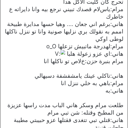
تحرج كان كليت اﻻكل هدا
مرام:ياسﻻم قصدك تبيني نرجع بيه وانا دايراته ع
خاطرك
هاني:برغم اني جعان …. وهيا حسها مدايرة طبيخة
اممم به نقولك بري نزليها صونية وانا تو ننزل ناكلها
لوطى اوكي
مرام:لهدرجة ماتبيش تزعلها o_O
هاني:اي عزو زعولة هلبا
مرام بنبرة حزن:خﻻص تو ناكلها انا
هاني:تاكلي عينك يامشفشفة دسيهالي
مرام:باهي به خلي ننزل انا
هاني:به
طلعت مرام وسكر هاني الباب مدت راسها عزيزة
من المطبخ وقتله: شن تبي مرام
هاني:قتلي تبي تتغدى فقتلها عزو حبيبتي مطيبة
حاجات قنينة