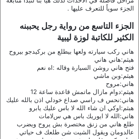
مراحل فاصلة في الاحداث لذلك هيا بنا لنبدأ متابعة
الجزء سوياً للتعرف عليها .
الجزء التاسع من رواية رجل يحببنه
الكثير للكاتبة لوزة ليبية
هاني ركب سيارته ولعها بيطلع من بركيدجو بيروح
هيثم:هاني هاني
فتح هاني روشن السيارة وقاله :اه نعم
هيثم:وبن ماشي
هاني:مروح
هيثم:دوام مازال ماتمش قاعدة ساعة 12
هاني:نحس ف راسي صداع خودلي اذن بالله عليك
هبثم:اوكي ان شاء الله ﻻ باس عليك يابرو
هاني:الله ﻻ ايوريك باس هي سﻻمات
طلع هاني من زنق مختصرة بش يروح ويضرب
عالدومان ويقول الشيت شن طلعك ف حياتي