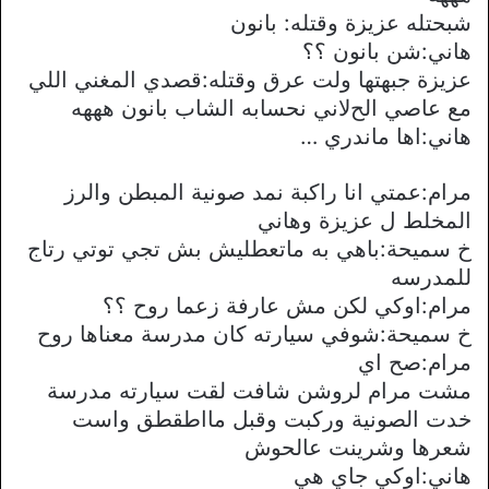
شبحتله عزيزة وقتله: بانون
هاني:شن بانون ؟؟
عزيزة جبهتها ولت عرق وقتله:قصدي المغني اللي
مع عاصي الحﻻني نحسابه الشاب بانون هههه
هاني:اها ماندري …
مرام:عمتي انا راكبة نمد صونية المبطن والرز
المخلط ل عزيزة وهاني
خ سميحة:باهي به ماتعطليش بش تجي توتي رتاج
للمدرسه
مرام:اوكي لكن مش عارفة زعما روح ؟؟
خ سميحة:شوفي سيارته كان مدرسة معناها روح
مرام:صح اي
مشت مرام لروشن شافت لقت سيارته مدرسة
خدت الصونية وركبت وقبل مااطقطق واست
شعرها وشرينت عالحوش
هاني:اوكي جاي هي