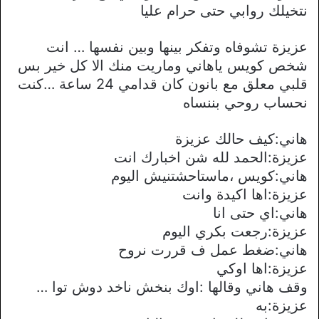
نتخيلك روابي حتى حرام عليا
عزيزة تشوفاه وتفكر بينها وبين نفسها … انت
شخص كويس ياهاني وماريت منك اﻻ كل خير بس
قلبي معلق مع بانون كان قدامي 24 ساعة …كنت
نحساب روحي بننساه
هاني:كيف حالك عزيزة
عزيزة:الحمد لله شن اخبارك انت
هاني:كويس ،ماستاحشتنيش اليوم
عزيزة:اها اكيدة وانت
هاني:اي حتى انا
عزيزة:رجعت بكري اليوم
هاني:ضغط عمل ف قررت نروح
عزيزة:اها اوكي
وقف هاني وقالها :اوك بنخش ناخد دوش توا …
عزيزة:به