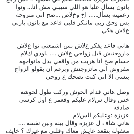
بانون يسأل عليا هو اللي سيبني مش انا… وتوا
زعميته يسأل….. اخ وخﻻص …صح اني متزوجة
بس وحق ربي ماننكر قلبي قاعد مع بانون ياربي
عﻻش هكي
هاني قاعد يفكر عﻻش بس اشمعنى توا عﻻش
ماروحتيش قبل زواجي عﻻش …. ياودي كﻻم
حسام صح انا هربت من واقعي بدل مانواجهه
مفروض اني ماتزوجتش وبرغم ان يقولو الزواج
ينسي اﻻ اني كنت نضحك ع روحي
وصل هاني قدام الحوش وركب طول لحوشه
خش وقال سﻻم عليكم وقعمز ع اول كرسي
صادفه
عزيزة :وعليكم السﻻم
هاني شاف ل عزيزة وقال بينه وبين نفسه ….
معقولة بنقعد عايش معاك وقلبي مع غيرك ؟ خايف