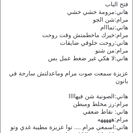
فتح الباب
هاني:مرومة خشي خشي
مرام:شن الجو
هاني:تمااام
مرام:خيرك ماخطمتش وقت روحت
هاني:روحت خلوقي ضايقات
مرام:من شنو
هاني:ﻻ هكي غير ضغط عمل بس
عزيزة سمعت صوت مرام وماعدلتش سارحة في
بانون
هاني:الصونية شن فيهاااا
مرام:رز مخلط ومبطن
هاني: نقاط ضعفي
مرام:هههههه
هاني:اسمعي مرام …. توا عزيزة مطيبة غدي وتو