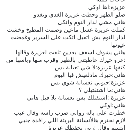
عزيزة:اها اوكي
صلو الظهر وحطت عزيزة الغدي وتغدو
هاني مشي لدار النوم واتكى
كملت عزيزة عسل ماعين وضمت المطبخ وخشت
لدار النوم بش اتقيل اتكت على السرير وغمضت
عيونها
هاني يشوف لسقف بعدين تلفت لعزيزة وقالها
:عزو خيرك عاطيتني بالظهر وقرب منها وباسها من
كتفها عزيزة:ﻻ شي تعبانة بس
هاني:خيرك مادلعيش فيا اليوم
عزيزة:حبوبي نعسانة شوي بس
هاني:ما اشتقتيلي ؟
عزيزة :اشتقتلك بس نعسانة يلا قيل هاني
هاني:اوكي
خطرت على باله روابي ضرب راسه وقال عيب
ﻻزم نحترم هالأنسانة البريئة اللي راقدة جنبي
ابتسم وقال :ربي يحفظك عزيزة