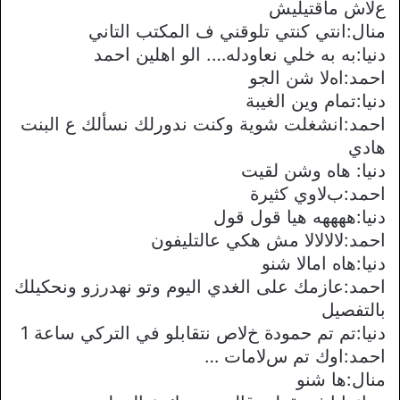
عﻻش ماقتيليش
منال:انتي كنتي تلوقني ف المكتب التاني
دنيا:به به خلي نعاودله…. الو اهلين احمد
احمد:اهﻻ شن الجو
دنيا:تمام وين الغيبة
احمد:انشغلت شوية وكنت ندورلك نسألك ع البنت
هادي
دنيا: هاه وشن لقيت
احمد:بﻻوي كثيرة
دنيا:ههههه هيا قول قول
احمد:ﻻﻻﻻﻻ مش هكي عالتليفون
دنيا:هاه اماﻻ شنو
احمد:عازمك على الغدي اليوم وتو نهدرزو ونحكيلك
بالتفصيل
دنيا:تم تم حمودة خﻻص نتقابلو في التركي ساعة 1
احمد:اوك تم سﻻمات …
منال:ها شنو