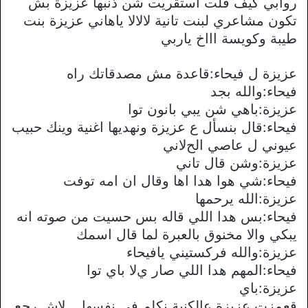
روابي كيف قلت استقريت شن ذنبها عزيزة بش
تكون مشاعري لبنت تانية ﻻﻻﻻ ياهاني عزيزة بنت
طيبة وكويسة اااخ ياربي
عزيزة ل فيحاء:قاعدة مش مصدقاتك راه
فيحاء:والله بجد
عزيزة:باهي شن يبي بانون توا
فيحاء:قال بنسأل ع عزيزة ونهديها اغنية وينك حبيب
عيوني ل عاصي الحﻻني
عزيزة:وشن قال تاني
فيحاء:شي هوا هدا اها وقال ان امه توفت
عزيزة:الله يرحمها
فيحاء:بس هدا اللي قاله بس حسيت من صوته انه
يبكي واﻻ مخنوق بالعبرة لما قال اسمك
عزيزة:والله فركستيني يافيحاء
فيحاء:المهم هدا اللي صار يﻻ باي توا
عزيزة:باي
قعمزت عزيزة عالكنبة نكلم في نفسها .. ﻻش رجع