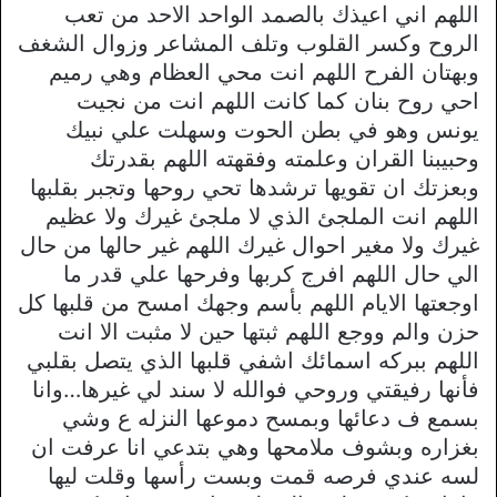
اللهم اني اعيذك بالصمد الواحد الاحد من تعب
الروح وكسر القلوب وتلف المشاعر وزوال الشغف
وبهتان الفرح اللهم انت محي العظام وهي رميم
احي روح بنان كما كانت اللهم انت من نجيت
يونس وهو في بطن الحوت وسهلت علي نبيك
وحبيبنا القران وعلمته وفقهته اللهم بقدرتك
وبعزتك ان تقويها ترشدها تحي روحها وتجبر بقلبها
اللهم انت الملجئ الذي لا ملجئ غيرك ولا عظيم
غيرك ولا مغير احوال غيرك اللهم غير حالها من حال
الي حال اللهم افرج كربها وفرحها علي قدر ما
اوجعتها الايام اللهم بأسم وجهك امسح من قلبها كل
حزن والم ووجع اللهم ثبتها حين لا مثبت الا انت
اللهم ببركه اسمائك اشفي قلبها الذي يتصل بقلبي
فأنها رفيقتي وروحي فوالله لا سند لي غيرها…وانا
بسمع ف دعائها وبمسح دموعها النزله ع وشي
بغزاره وبشوف ملامحها وهي بتدعي انا عرفت ان
لسه عندي فرصه قمت وبست رأسها وقلت ليها