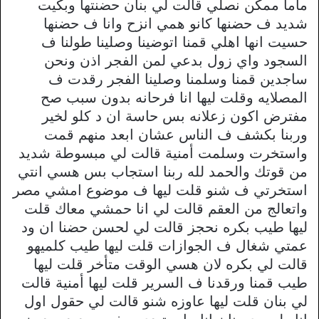
ماما ممكن نصلي قالت لي بنان حضنتها وبكيت
شديد ف حضنها كانو همي انزح وانا ف حضنها
حسيت انها اهلي قمنا اتوضينا وصلينا طولنا ف
السجود واي زول بدعي لمن الفجر اذن ونحن
ساجدين قمنا وسلمنا وصلينا الفجر رقدت ف
المصلايه وقلت ليها انا فرحانه بدون سبب صح
مفترض اكون زعلانه بس حاسة ان د كلو لخير
وربنا بكشف ف الناس عشان ابعد منهم قمت
واستخرت وسلمت أمنية قالت لي مبسوطة شديد
من قوتك والحمد لله ربنا استجاب بس هسي انتي
استخرتي ف شنو قلت ليها ف موضوع امشي مصر
واتعالج من العقم قالت لي انا حمشي معاك قلت
ليها طيب بكره نحجز قالت لي لحسن حضنا ان ود
عمتي شغال ف الجوازات قلت ليها طيب كلميهو
قالت لي بكره لان هسي الوقت متأخر قلت ليها
طيب قمنا ورقدنا ف السرير قلت ليها أمنية قالت
لي بنان قلت ليها عاوزه شنو قالت لي حقول اول