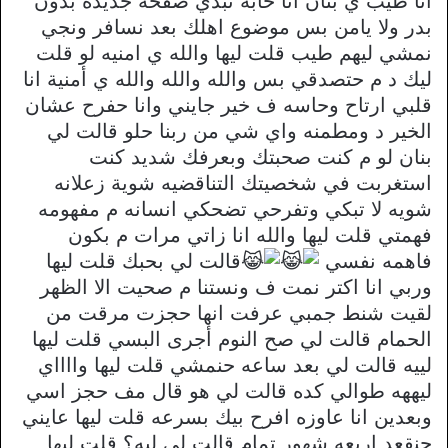
انا طيب ي بنان انا حابه تبدي صفحه جديده بدون
بدر ولا يامن بس موضوع اهلك بعد نسافر ونجي
نمشي ليهم طيب قلت ليها والله ي امنيه لو قلت
ليك د م حتصدقي بس والله والله والله ي أمنية انا
قلبي ارتاح وحاسه ف خير جايني وانا حفرح عشان
الخير د ومطمنه واي شي من ربنا حلو قالت لي
بنان لو م كنت صحبتك وبعرفك شديد كنت
استغربت في شخصيتك التناقضيه شوية زعلانه
شويه لا تبكي وتفرحي تضحكي انسانه م مفهومه
فهمتي قلت ليها والله انا زاتي مرات م بكون
فاهمه نفسي
قالت لي بحبك قلت ليها
وربي انا اكتر نمت ف ونستنا م صحيت الا الظهر
لقيت شنط جمبي عرفت انها حجزت مرقت من
الحمام قالت لي صح النوم أجرى البسي قلت ليها
لييه قالت لي بعد ساعه حنمشي قلت ليها وااااي
ليههه طوالي كده قالت لي هو قال مف حجز اسي
وبعدين انا عاوزه افرح بيك بسرعه قلت ليها عايني
حنقعد اربعه شهور تمام قالت لي ليه؟ قلت ليها