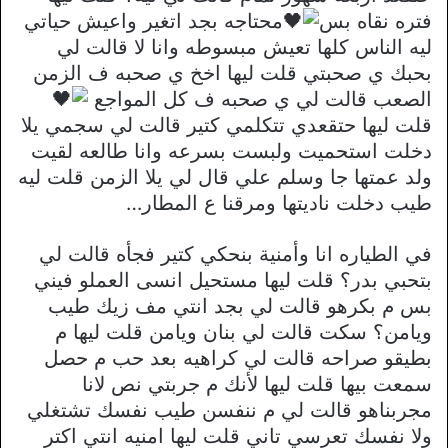
فتره نقاه بس
محتاجه بجد اتغير واعيش حياتي
ليه الناس كلها تعيش مبسوطه وانا لا قالت لي
بحبك ي صحبتي قلت ليها اخخ ي صحبه ف الزمن
الصعب قالت لي ي صحبه ف كل المواجع
قلت ليها حتقعدي تتكلمي كتير قالت لي سجمي يلا
دخلت استحميت ولبست بسرعه وانا طالعه لقيت
ولد عمتها جا وسلم علي قال لي يلا الزمن قلت ليه
طيب دخلت ناديتها ومرقنا ع المطار…
في الطياره انا وأمنية بنحكي كتير فجأه قالت لي
بتحبي بدر؟ قلت ليها مستحيل انسى العملو فيني
بس م بكرهو قالت لي بجد انتي مف زيك طيب
ويامن؟ سكت قالت لي بنان ويامن قلت ليها م
بطيقو صراحه قالت لي كراهيه بعد حب م حصل
سمعت بيها قلت ليها لأنك م جربتي نص لانا
مجربناهو قالت لي م ننفسن طيب نفسك تشتغلي
ولا نفسك تعرسي تاني قلت ليها امنيه انتي اكتر