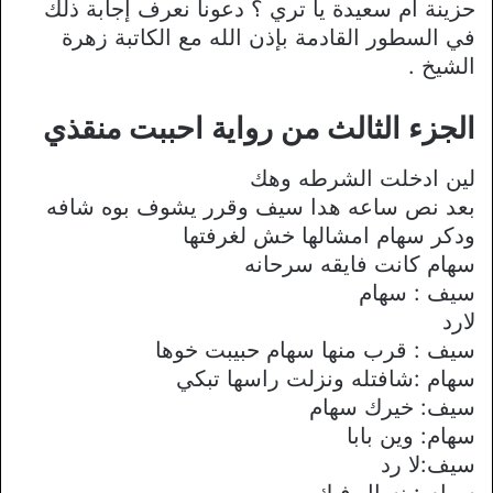
حزينة ام سعيدة يا تري ؟ دعونا نعرف إجابة ذلك
في السطور القادمة بإذن الله مع الكاتبة زهرة
الشيخ .
الجزء الثالث من رواية احببت منقذي
لين ادخلت الشرطه وهك
بعد نص ساعه هدا سيف وقرر يشوف بوه شافه
ودكر سهام امشالها خش لغرفتها
سهام كانت فايقه سرحانه
سيف : سهام
لارد
سيف : قرب منها سهام حبيبت خوها
سهام :شافتله ونزلت راسها تبكي
سيف: خيرك سهام
سهام: وين بابا
سيف:لا رد
سهام : نسال فيك