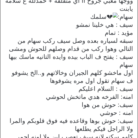
ووجها معبي جروح اا اي متقلقه + حمدلله ع سلامه
يابنت
سهام:
سلمك
سيف : هي خلينا نمشو
مؤيد : تمام
سبقه لسياره بعده وصل سيف ركب سهام من
التالي وهوا ركب من قدام وصلهم للحوش ومشى
سيف : يفتح ف الباب بيده وايده التانيه ماسك بيها
سهام
اول ماخشو كلهم الجيران وخالاتهم و..الخ يشوفو
ف سهام تقول اول مره يشوفوها
سيف : السلام اعليكم
امنه: الفرخه هدي ماتخش لحوشي
سيف: حوش من هوا
امنه : حوشي
سيف: حوش بوها وقاعده فيه فوق قلوبكم والمرا
ولا الراجل فيكم يطلعها
كلهم سكتو لانه سيف تعصب لين ولا لونه احمر