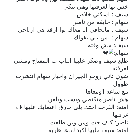
خش بها لغرفتها وهي تبكي
سيف : اسكتي خلاص
سهام : خايفه من ناصر
سيف : ماتخافي انا معاك توا ارقد هي ارتاحي
سهام : بس نبي نقولك
سيف: مش وقته
سهام:
طلع سيف وصكر عليها الباب ب المفتاح ومشى
لغرفته
شوي تاني روحو الجيران واخبار سهام انتشرت
طوول
مع ساعه 1ومعاها
هش ناصر متكنطي ويسب ويلعن
امنه: الفرخه اختك يلي حارق اعصابك عليها ف
غرفتها
ناصر: كيف جت ومن وين طلعت
امنه: سيف جابها اكيد لقاها هاربه