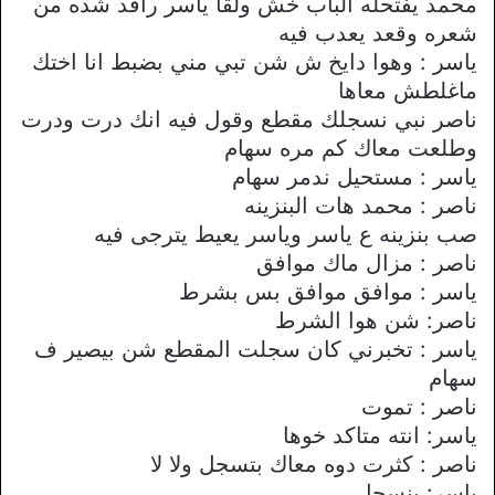
محمد يفتحله الباب خش ولقا ياسر راقد شده من
شعره وقعد يعدب فيه
ياسر : وهوا دايخ ش شن تبي مني بضبط انا اختك
ماغلطش معاها
ناصر نبي نسجلك مقطع وقول فيه انك درت ودرت
وطلعت معاك كم مره سهام
ياسر : مستحيل ندمر سهام
ناصر : محمد هات البنزينه
صب بنزينه ع ياسر وياسر يعيط يترجى فيه
ناصر : مزال ماك موافق
ياسر : موافق موافق بس بشرط
ناصر: شن هوا الشرط
ياسر : تخبرني كان سجلت المقطع شن بيصير ف
سهام
ناصر : تموت
ياسر: انته متاكد خوها
ناصر : كثرت دوه معاك بتسجل ولا لا
ياسر: بنسجل