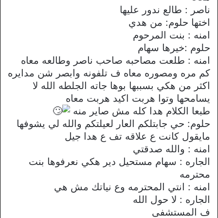
ناصر : طالع ندور عليها
اختها حلوم: من هدي
امنه : بنت المرحوم
حلوم :خيرها سهام
امنه : طلعت مصاحبه صاحب ناصر وطالعه معاه
كم مره ومصوره معاه ف تلفونه وابصر شن مدايره
اكثر من هكي بسببها بوها جاته الجلطه الله لا
يسامحها وتوا هربت اكيد هربت معاه
طبعا الكلام هدا كله مش صاير منه
حلوم: حي جابتلكم العار لعيلتكم والله لي يشوفها
مايقول كانت ع علاقه تف ع هدا جيل
امنه : والله صدقتي
الجاره : سهام مستحيل دير هكي نعرفوها بنت
محترمه
امنه : انتي المحترمه وع نياتك مش هي
الجاره : لا حول الله
ف المستشفى