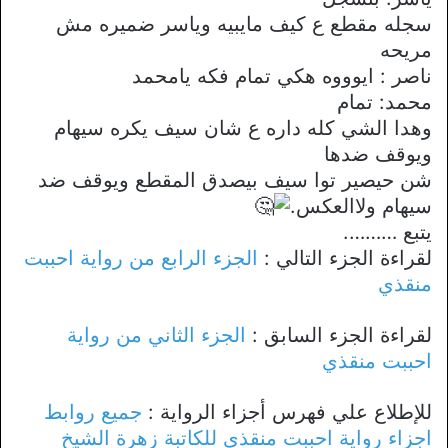
سجله مقطع ع كيف مايبيه وياسر ضميره مش
مريحه
ناصر : ايوووه هكي تمام فكه يامحمد
محمد: تمام
وهدا الشي كله داره ع شان سيف يكره سيهام
ويوقف ضدها
شن حيصير توا سيف بيصدق المقطع ويوقف ضد
سيهام ولاالعكس.
يتبع ……….
لقراءة الجزء التالي :
الجزء الرابع من رواية احببت
منقذي
لقراءة الجزء السابق :
الجزء الثاني من رواية
احببت منقذي
للإطلاع علي فهرس أجزاء الرواية :
جميع روابط
اجزاء رواية احببت منقذي للكاتبة زهرة الشيخ