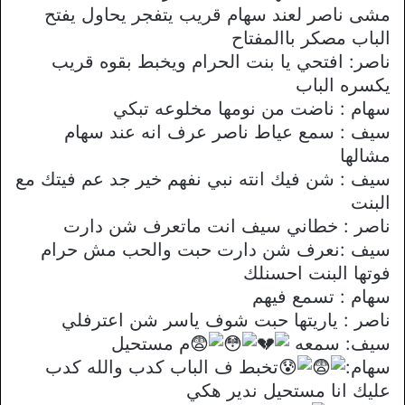
مشى ناصر لعند سهام قريب يتفجر يحاول يفتح
الباب مصكر باالمفتاح
ناصر: افتحي يا بنت الحرام ويخبط بقوه قريب
يكسره الباب
سهام : ناضت من نومها مخلوعه تبكي
سيف : سمع عياط ناصر عرف انه عند سهام
مشالها
سيف : شن فيك انته نبي نفهم خير جد عم فيتك مع
البنت
ناصر : خطاني سيف انت ماتعرف شن دارت
سيف :نعرف شن دارت حبت والحب مش حرام
فوتها البنت احسنلك
سهام : تسمع فيهم
ناصر : ياريتها حبت شوف ياسر شن اعترفلي
سيف: سمعه
م مستحيل
سهام:
تخبط ف الباب كدب والله كدب
عليك انا مستحيل ندير هكي