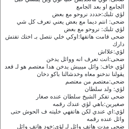
الجامع او بعد الجامع
لؤي تلبك:حددد نروحو مع بعض
ضحى: انتم ديما مع بعض يعني تعرف كل شي
لؤي تلبك: نروحو مع بعض
ضحى قامت هاتفها:اوكي خلي نتصل بـ اختك تفتش
دارك
لؤي:علااش
ضحى:انت تعرف انه ووائل يدخن
لؤي خاف: وائل ميبيش يدخن هدا معتصم هو لـ قعد
يقولنا ندخنو معاه وخدشالنا باكو دخان
ضحى:معتصم من معتصم
لؤي: ولد سلطان
ضحى تفكر الشيخ سلطان عنده صغار
صغيرين:باهي لؤي عندك رقمه
لؤي:اي عندي لكن هاتفهي خليته ف الحوش حتى
وائل عنده رقمه
ضحى مدت هاتف وائل لـ لؤي:خود هاتف وائل