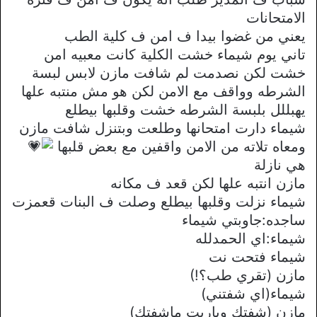
الامتحانات
يعني من غضوا بيدا ف امن ف كلية الطب
تاني يوم شيماء خشت الكلية كانت معبيه امن
خشت لكن نصدمت لم شافت مازن لابس لبسة
الشرطه وواقف مع الامن لكن هو مش منتبه علها
يهبللل بلبسة الشرطه خشت وقلبها بيطلع
شيماء دارت امتحانها وطلعت وبتنزل شافت مازن
ومعاه تلاته من الامن واقفين مع بعض قلبها
هي نازلة
مازن انتبه علها لكن قعد ف مكانه
شيماء نزلت وقلبها بيطلع وصلت ف البنات قعمزت
ساجده:جاوبتي شيماء
شيماء:اي الحمدلله
شيماء فتحت نت
مازن (تقري طب؟!)
شيماء(اي شفتني)
مازن (شفتك وياريت ماشفتك)