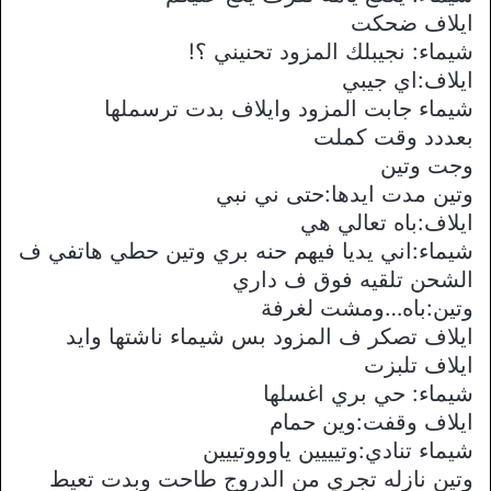
ايلاف ضحكت
شيماء: نجيبلك المزود تحنيني ؟!
ايلاف:اي جيبي
شيماء جابت المزود وايلاف بدت ترسملها
بعددد وقت كملت
وجت وتين
وتين مدت ايدها:حتى ني نبي
ايلاف:باه تعالي هي
شيماء:اني يديا فيهم حنه بري وتين حطي هاتفي ف
الشحن تلقيه فوق ف داري
وتين:باه…ومشت لغرفة
ايلاف تصكر ف المزود بس شيماء ناشتها وايد
ايلاف تلبزت
شيماء: حي بري اغسلها
ايلاف وقفت:وين حمام
شيماء تنادي:وتيييين ياوووتييين
وتين نازله تجري من الدروج طاحت وبدت تعيط