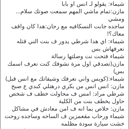
شيماء: يقولو لـ انس او بابا
مازن:تمام ماشي المهم سمعت صوتك سلام…
ومشي
ساجده جابت النسكافيه مع رحان:هدا كان واقف
معاك؟!
شيماء: اي هدا شرطي يدور ف بنت الني قتله
نعرفهاش بس
شيماء فتحت نت وصلتها رسالة
مازن(تصدقي اول مرة نشوفك كنت نعرف اسمك
بس)
شيماء:(كويس واني نعرفك وشيفاتك مع انس قبل)
مازن: انس انس من بكري درهتلي كبدي ع صبح
شرطي مراد: امس ف محاولت خطف ف شخص
حاول يخطف بنت من الكلية
مازن: خلاص بما انه ف امن معادش في مشاكل
شيماء ورحاب مقعمزين ف الساحه وساجده روحت
خشت سيارة سودة مظلمه