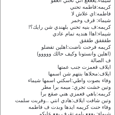
شيماء:يعععع اني نحني العفو
كريمه:فاطمه تحني
فاطمه:اي علاش لا
شيماء: قرف وخمر
كريمه:ف بنيه تحني بلهندي شن رايك؟!
شيماء:اهاا هنديه تمام عادي
طقققق طققق
كريمه فرحت ناضت:اهلين تفضلو
(اهلين وانستونا وكيف حالك ووووو)
ف الصالة
ايلاف قعمزت جنب عمتها
ايلاف:محلاها بنتهم شن اسمها
وفاء بصوت واطي:اسكتي اسمها شيماء
وتين خشت تجري: ميمه برا مطر
كريمه:باهي قعمزي هني صقع برا
وتين شافت ايلاف:هادي انتي ..وقربت سلمت
وفاء حنت كريمه ايدها وبدت ف فاطمه
شيماء: يععع يامه تقرف يعع عليكم