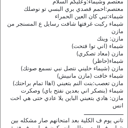
معتصم وشيماء:وعليكم السلام
معتصم:احمم قصدي بري البسي تو نوصلك
شيماء:تبي كان العين الحمراء
شيماء ركبت غرفتها شافت رسايل ع المسنجر من
مازن
مازن: وينك
شيماء (اني توا فتحت)
مازن (معاد تصكري)
شيماء(حاظر)
مازن (شيماء خليني نتصل نبي نسمع صوتك)
شيماء خافت (مازن مانبيش)
مازن تعصب:بنت النم بتعبني (اهاا تمام براحتك)
شيماء (بنصكر اني بعدين نفتح باي) وصكرت
مازن: هادي بتعبني الباين يلا عادي حتى هي اخت
انس
ـــــــــــــــــــــــ
تاني يوم ف الكلية بعد امتحانهم صار مشكله بين
شباب ف المدير طلب انه يكون ف امن ف فترة