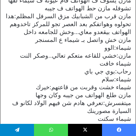
مازن يشوف ف الهواتف قام عيونه ف شيماء لقها
تشوفله مازن حط الهواتف ف جيبه
مازن قرب من الشبابيك مزق السرفل المظلم:هدا
تحولوه وهواتفكم بعد العصر تجو للمركز تاخدوهم
الهواتف بيقعدو معاي…وخش للجامعه داخل
مازن خش واتصل بـ شيماء ع المسنجر
شيماء:الوو
مازن:خشي للقاعه متعكم تعالي..وصكر النت
شيماء خافت
رحاب:بوي جي باي
شيماء:سلام
شيماء خشت وقربت من قاعتهم:خيرك
مازن طلع الهواتف من جيبه وكان وجها
ميتفسرش:تعرفي هادم شن فيهم الولاد لكانو ف
السيارة مصورينك
شيماء سكتت
مازن بصوت حاد:تخيلي انهم طلعو بدون ميحس
عليهم حد شن رح يصير بصورك ينزلو صورك ز