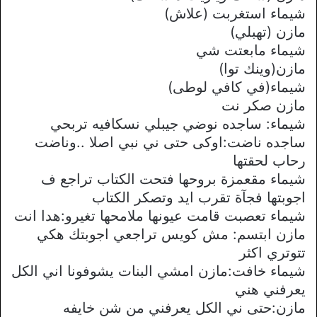
شيماء استغربت (علاش)
مازن (تهبلي)
شيماء مابعتت شي
مازن(وينك توا)
شيماء(في كافي لوطى)
مازن صكر نت
شيماء: ساجده نوضي جيبلي نسكافيه تربحي
ساجده ناضت:اوكى حتى ني نبي اصلا ..وناضت
رحاب لحقتها
شيماء مقعمزة بروحها فتحت الكتاب تراجع ف
اجوبتها فجآة تقرب ايد وتصكر الكتاب
شيماء تعصبت قامت عيونها ملامحها تغيرو:هدا انت
مازن ابتسم: مش كويس تراجعي اجوبتك هكي
تتوتري اكثر
شيماء خافت:مازن امشي البنات يشوفونا اني الكل
يعرفني هني
مازن:حتى ني الكل يعرفني من شن خايفه