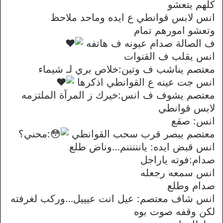
كلهم يتعشو
انس لابس قوانطي ع ايده وماحد ملاحظ
وتعشو امورهم تمام
ف الصالة صدام عيونه ف هاتفه
انس يقلب ف القنوات
معتصم يناشب ف وتين:خلاص بري لـ شيماء
انس جت عينه ع القوانطي اذكرها
معتصم يشوف ف انس:خيرك ز المرآة الملتزمه
لابس قوانطي
انس: صقع
معتصم يبصر قرب سحب القوانطي
:محني؟
انس قبض ايده: يانننننم…وناض طلع
صدام:فوته ياراجل
انس سمعه رجعله
صدام وطلع
انس شاف معتصم: عيل انت عيييل…وركب لغرفته
لكن وقفه صوت بوه