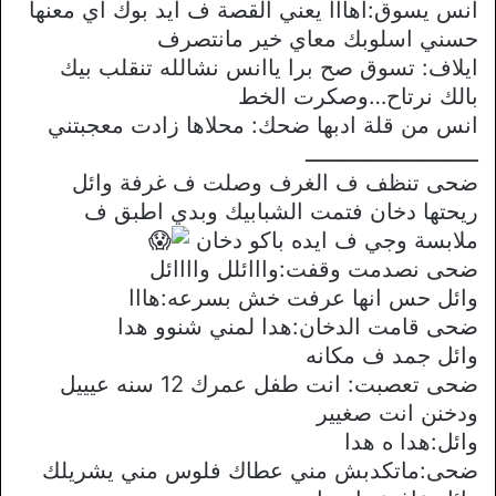
انس يسوق:اهااا يعني القصة ف ايد بوك اي معنها
حسني اسلوبك معاي خير مانتصرف
ايلاف: تسوق صح برا ياانس نشالله تنقلب بيك
بالك نرتاح…وصكرت الخط
انس من قلة ادبها ضحك: محلاها زادت معجبتني
ــــــــــــــــــــــــــ
ضحى تنظف ف الغرف وصلت ف غرفة وائل
ريحتها دخان فتمت الشبابيك وبدي اطبق ف
ملابسة وجي ف ايده باكو دخان
ضحى نصدمت وقفت:وااائلل واااائل
وائل حس انها عرفت خش بسرعه:هااا
ضحى قامت الدخان:هدا لمني شنوو هدا
وائل جمد ف مكانه
ضحى تعصبت: انت طفل عمرك 12 سنه عيييل
ودخنن انت صغيير
وائل:هدا ه هدا
ضحى:ماتكدبش مني عطاك فلوس مني يشريلك