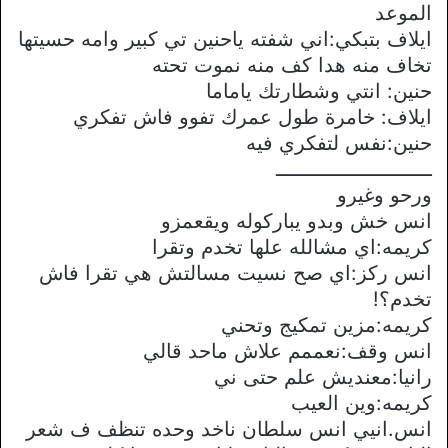
الموعد
ايلاف بتبكي:اني شفته ياحنين تي كبير وامه حسيتها
تخاف منه هدا كف منه نموت تحته
حنين: انتي وشطارتك ياماما
ايلاف: خامرة طول عمرك تفوو فاش تفكري
حنين:نفس لتفكري فيه
ــــــــــــــــــــــــــ
ورحو وغيرو
انس خش وبدو يباركوله ويقعمزو
كريمه:اي مشالله علها تخدم وتقرا
انس ركز:اي صح نسيت مسالتش هي تقرا فاش
تخدم؟!
كريمه:مزين تمكيج وتحني
انس وقف:نعممم علاش ماحد قالي
رانيا:معنديش علم حتى ني
كريمه:وين العيب
انس.انيي انس سلطان ناخد وحده تنظف ف شعر