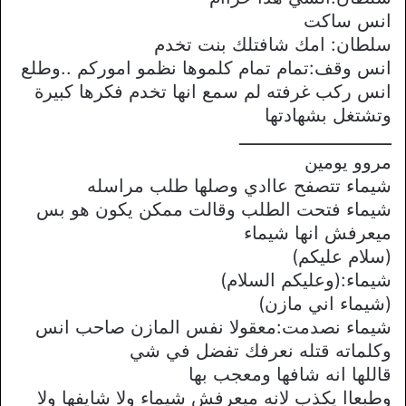
انس ساكت
سلطان: امك شافتلك بنت تخدم
انس وقف:تمام تمام كلموها نظمو اموركم ..وطلع
انس ركب غرفته لم سمع انها تخدم فكرها كبيرة
وتشتغل بشهادتها
ــــــــــــــــــــــــــــ
مروو يومين
شيماء تتصفح عاادي وصلها طلب مراسله
شيماء فتحت الطلب وقالت ممكن يكون هو بس
ميعرفش انها شيماء
(سلام عليكم)
شيماء:(وعليكم السلام)
(شيماء اني مازن)
شيماء نصدمت:معقولا نفس المازن صاحب انس
وكلماته قتله نعرفك تفضل في شي
قاللها انه شافها ومعجب بها
وطبعاا يكذب لانه ميعرفش شيماء ولا شايفها ولا