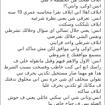
انس:اوكى، وانتي؟!
ايلاف:اهاا اني ايلاف نقرا محاسبه عمري 19 سنه
انس: تعرفي شن يعني نظرة شرعيه
ايلاف تلبككت وسكتت
انس: يعني حلال تسالي اي سؤال وحلالك تشرطي
ونفس الشي حلالك تعترضي
ايلاف:شرطي واحد قرايتي
انس:اوكى واني موافق لكن مش متاكد اني
بنسمع موافقتك ع شروطي
انس: الاول والاهم فيهم وقبل مانقوله خلي ف
راسك انع اني كنت خاطب وفسخت بسبب الشرط
هدا هو مهما صار مستحيل تكذبي بحرف تبي
تقولي متخلف اي شي حرة بس اني مخلوق ندفنك
ف مكانك لو تكذبي بحرف عليا
ايلاف ساكته
انس:وتاني شي اني سكني عائلي يعني ف حوش
العيلة بس ف جناح خاص بيا