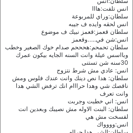
سلطان:انس
انس تلفت:هااا
سلطان:وراي للمربوعة
انس لحقه وايده ف جيبه
سلطان قعمز:قعمز نبيك ف موضوع
انس:شن في…..وقعمز
سلطان تحمحم:هحححم صدام خوك الصغير وخطب
وبااسس عيلة وانت السنه الجايه بيكون عمرك
30سنه شن تستنى
انس: عادي مش شرط نتزوج
سلطان: هدا نص دينك وانت عندك فلوس ومش
ناقصك شي وهدا حرااام انك ترفض الشي هدا
وانت تعرف
انس: اني خطبت وجربت
سلطان: البنت الاوله مش نصيبك وبعدين انت
لفسخت مش هي
انس:وووواك
سلطان:الشي هدا حراام