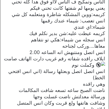
الناس وتمكيج ف الناس لااو فوق هدا كله تحني
يعني يومها لم شفتها كانت تحني فيكم
كريمه:ووين المشكله شاطرة ومتعلمه كل شي
انس تعصب: شيماء عندك رقمها
شيماء:اي عندي
كريمه عيطت عليه:شن بدير نكلم فيك
انس سجله من شيماء:هكي تو نتفاهم
معاها….وركب لجناحه
انس اتصل ومنتبهش انه الساعه 2.00
ايلاف راقده شفاته رقم غريب دارت الهاتف صامت
وكملت نوم
انس اتصل اتصل وبعتلها رسالة (اني انس افتحي
الخط)
وهي راقده
ناضت الصبح ساعه تسعه شافت المكالمات
ورسالة معدلتش ناضت غسلت وجها
وشافت هاتفها ولع قربت وكان انس المتصل