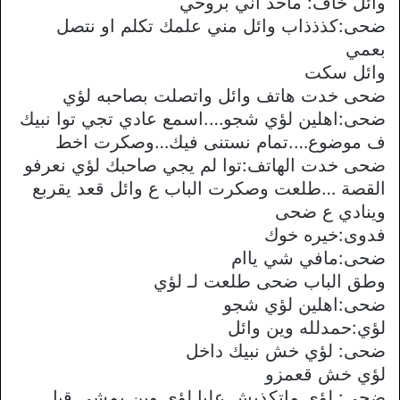
وائل خاف: ماحد اني بروحي
ضحى:كذذذاب وائل مني علمك تكلم او نتصل
بعمي
وائل سكت
ضحى خدت هاتف وائل واتصلت بصاحبه لؤي
ضحى:اهلين لؤي شجو….اسمع عادي تجي توا نبيك
ف موضوع….تمام نستنى فيك…وصكرت اخط
ضحى خدت الهاتف:توا لم يجي صاحبك لؤي نعرفو
القصة …طلعت وصكرت الباب ع وائل قعد يقربع
وينادي ع ضحى
فدوى:خيره خوك
ضحى:مافي شي ياام
وطق الباب ضحى طلعت لـ لؤي
ضحى:اهلين لؤي شجو
لؤي:حمدلله وين وائل
ضحى: لؤي خش نبيك داخل
لؤي خش قعمزو
ضحى: لؤي ماتكذبش عليا لؤي وين يمشي قبل