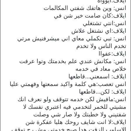
ايلاف:ايوواه
انس: وين هاتفك شفتي المكالمات
ايلاف:كان صامت خير شن في
انس:انتي تشتغلي
ايلاف:اي نشتغل علاش
انس: تبي تكملي معاي اني ميشرفنيش مرتي
تخدم الناس ولا تخدم
ايلاف:عفواا
انس: مكانش عندي علم بخدمتك وتوا عرفت
خلاص معاد في خدمه
ايلاف: اسمعني…قاطعها
انس تعصب:هي كلمة واكيد سمعتها وفهمتي عليا
ايلاف: لكن…قاطعها
انس:مافيش لكن خدمه تتوقف ولو نعرف انك
مشيتي للخمر لتخدمي فيه اعتبري نفسك لا
شفتيني ولا خطبتك ولا صار شي وصلت
ايلاف:لا انت شايف روحك هلبا عفكرة شن
الاسلوب الزفت هدا صبح خدمتي مش رح توقف