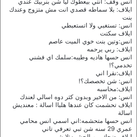
انس وقف: انتي بيعطوك ليا شن بنربيك عندي
ايلاف: بلا سماطه قصدي انت مش متزوج وعندك
بنت
انس: تستغبي ولا اتستعبطي
ايلاف سكتت
انس:وتين بنت خوي الميت عاصم
ايلاف: ربي يرحمه
انس حسها هاديه وطيبه:سلمك اي فشني
تخدمي؟!
ايلاف:نقرا اني
انس: شن تخصصك؟!
ايلاف:محاسبه
انس: من الاخير وبدون كثر دوه اسالي لعندك
ايلاف تحشمت كان عندها هلباا اسالة : معنديش
اسالة
انس حسها متحشمه:اني اسمي انس محامي
عمري 29 سنه شن تبي تعرفي تاني
ايلاف ضحك من الحشمه:لا شي