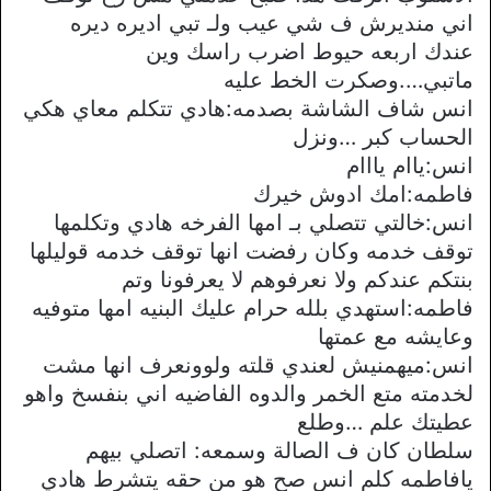
اني منديرش ف شي عيب ولـ تبي اديره ديره
عندك اربعه حيوط اضرب راسك وين
ماتبي….وصكرت الخط عليه
انس شاف الشاشة بصدمه:هادي تتكلم معاي هكي
الحساب كبر …ونزل
انس:ياام يااام
فاطمه:امك ادوش خيرك
انس:خالتي تتصلي بـ امها الفرخه هادي وتكلمها
توقف خدمه وكان رفضت انها توقف خدمه قوليلها
بنتكم عندكم ولا نعرفوهم لا يعرفونا وتم
فاطمه:استهدي بلله حرام عليك البنيه امها متوفيه
وعايشه مع عمتها
انس:ميهمنيش لعندي قلته ولوونعرف انها مشت
لخدمته متع الخمر والدوه الفاضيه اني بنفسخ واهو
عطيتك علم …وطلع
سلطان كان ف الصالة وسمعه: اتصلي بيهم
يافاطمه كلم انس صح هو من حقه يتشرط هادي