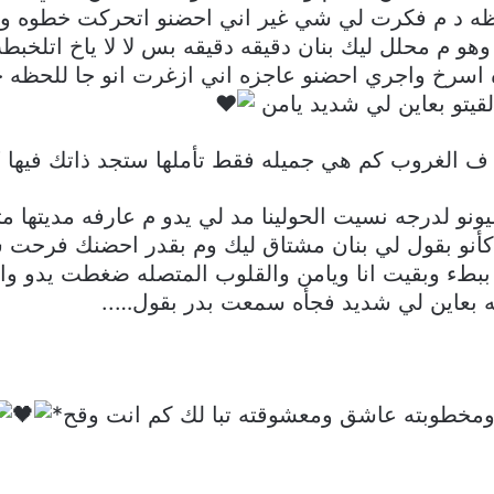
ظه د م فكرت لي شي غير اني احضنو اتحركت خطوه ور
و م محلل ليك بنان دقيقه دقيقه بس لا لا ياخ اتلخ
ه اسرخ واجري احضنو عاجزه اني ازغرت انو جا للحظه 
قيتو بعاين لي شديد يامن
 ف الغروب كم هي جميله فقط تأملها ستجد ذاتك فيها “ي
 لدرجه نسيت الحولينا مد لي يدو م عارفه مديتها مت
و بقول لي بنان مشتاق ليك وم بقدر احضنك فرحت شدي
بطء وبقيت انا ويامن والقلوب المتصله ضغطت يدو وانا
 بعاين لي شديد فجأه سمعت بدر بقول…..
ومخطوبته عاشق ومعشوقته تبا لك كم انت وقح*