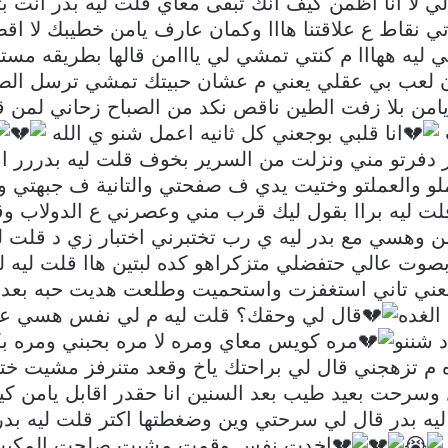
 لا انا اظمن كيف انك تبقى معاي قلت ليه بدر انت 
ي نقاط ع علاقتنا هااا وكمان عارف يامن خطيبك لا اقص
بي ليه ههااا م كنتي تمشي لي يااامن قالها بطريقه م
ان لعب بي عقلي يعني م عشان حبيتك تمشي ترسل الصو
يامن بلا زفت الطين ناقص نكد من الصباح زحاني لمن قر
انا قلبي بوجعني كل ثانيه اعمل شنو ي الله
دفرتو مني ونزلت من السرير بخوف قلت ليه بدررر ا
عملو والعملتو وختيت يدي ف صفحتي والتانية ف جبهتي 
 قلت ليه براا بقول ليك قرب مني وعصرني ع الدولاب وقت
ن وهسي مع بدر ليه ي رب تختبرني اختبار زي د قلت لي
صوت عالي حتفضلي متزكراهو كده لبتين هاا قلت ليه 
الغده
قال لي وحقك؟ قلت ليه م لي نفس هسي عا
د شننو
مره كويس معاي ومره لا مره بحبني ومره ب
زه م تزهجني قال لي براحتك ياخ وقعد متنرفز مشيت 
سرحت بعيد طيب بعد السنين انا حقدر اقابل يامن كي
يه بدر قال لي سرحتي وين وضغطتها اكتر قلت ليه بد
اخدت نفس وقمت مشيت صلحت المكيب 