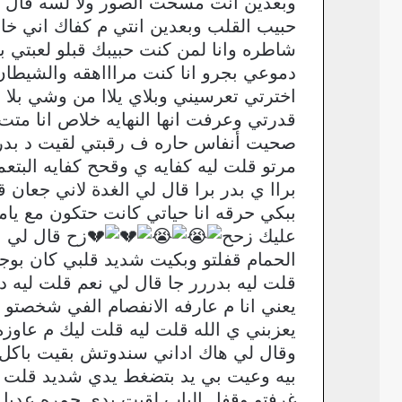
وبعدين أنت مسحت الصور ولا لسه قال لي
حبيب القلب وبعدين انتي م كفاك اني خات
شاطره وانا لمن كنت حبيبك قبلو لعبتي 
دموعي بجرو انا كنت مراااهقه والشيط
اخترتي تعرسيني وبلاي يلاا من وشي بلا 
قدرتي وعرفت انها النهايه خلاص انا متت
صحيت أنفاس حاره ف رقبتي لقيت د بدر 
مرتو قلت ليه كفايه ي وقحح كفايه البت
براا ي بدر برا قال لي الغدة لاني جعان
ببكي حرقه انا حياتي كانت حتكون مع يام
عليك زحح
زح قال لي ب
قلت ليه بدررر جا قال لي نعم قلت ليه د 
يعني انا م عارفه الانفصام الفي شخصتو 
يعزبني ي الله قلت ليه قلت ليك م عاو
وقال لي هاك اداني سندوتش بقيت باكل و
بيه وعيت بي يد بتضغط يدي شديد قلت ل
غرفتو وقفل الباب لقيت يدي حمره عديل