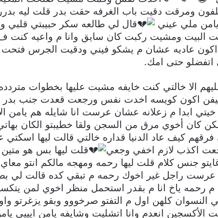
فون ومرقت دقيت باب الغرفه حقت بدر قلت ليه بدرر
يامن ملي عيني
قال لي طالعه سكر حبيبتي قلبي وجع
البيت ومشيت ركبت كان سايق وانا م واعيه كنت ف عال
م اكون عاديه عشان م يشكو فيني ودقيت الجرس فتحت
تفضلو حتى امك.
يهم الا خالتي كنت خايفه مشيت عليها بخطوات متردده 
يفن اكون كويسه اخدت نفس ورجعت قعدت جنب بدر امي
خيتي ابدا م زعلانه عشان عرست انا شايله هم يامن الات
 لكن كان أخوي مرق من السجن ولقا خطيبتو الكان بهاتي
 فرقهم كيف عاد الدنيا قداره خالتي قالت ليها اسكتي ع
ت اكذب لازم اخفي وجعي
قلت ليها بس هو متين ب
و جنس كلام قلت ليها رحمه ومهجه مالكم انتو معاي 
عرست راجل غير اخوك رحمه م تبقي كده قالت لي بصوت
م رحمه ياخ انا م بقدر استحمل منظر اخوي لمن يتكسر
نسوان كلهن اول م التفتو صرخووو وبقو يزغرتو واو
لأكسجين انعدم وانا اتشليت وشايفه يامن ايييي يامن