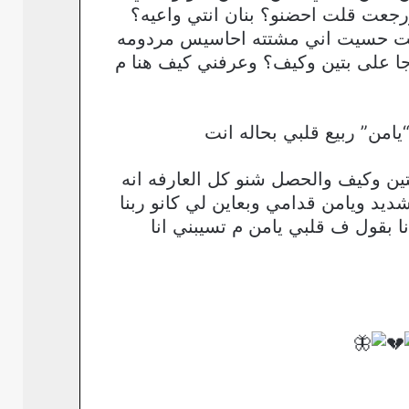
جعت قلت احضنو؟ بنان انتي واعيه؟
بطت حسيت اني مشتته احاسيس مردومه
جا على بتين وكيف؟ وعرفني كيف هنا م
امن” ربيع قلبي بحاله انت
ين وكيف والحصل شنو كل العارفه انه
د ويامن قدامي وبعاين لي كانو ربنا
 بقول ف قلبي يامن م تسيبني انا