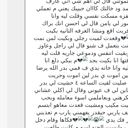
بتموتني قال لي أهم شي اني عارف
د ود خالتك كااان حبيبك يعني م تعملي
ستفزه مسكت نفسي وقلت ليه وانا
ر لي يامن قال لي احسن انك براك
بت اقع ومشا الغرفه التانيه بكيت
وقعدت لميت رجلي وبكيت لمن نمت
نت بتعمل ف شنو قال لي راجل وعاوز
وبقيت اتنفس ودموعي جاريه قلت ليه
ها انا بكيت بجد
م ببكي دلع انا
ه وانا خاته يدي ف فمي بدر الله يرضا
لين اموت ي بدر لين اموت وجريت
الحمام قفلتو وبكيت شديد قلبي كان بوجعني تاني استغفزت واستحميت وطلعت هديت حبه بعد صليت لقيت الساعه ٤ حشيت لي بدر
ين لي ف عيوني وقال لي اكلي عشاني
كرهني وبعاملمي اسوء معامله وبحب
ختيت مكيب ومشيت قعدت معاهو ابتسم
ف ياربي حيقدر يفهمني يارب م تعذبني
ر فك يدي
فكاها وقام دخل
ولبست الحنه لسه م كانت طلعت