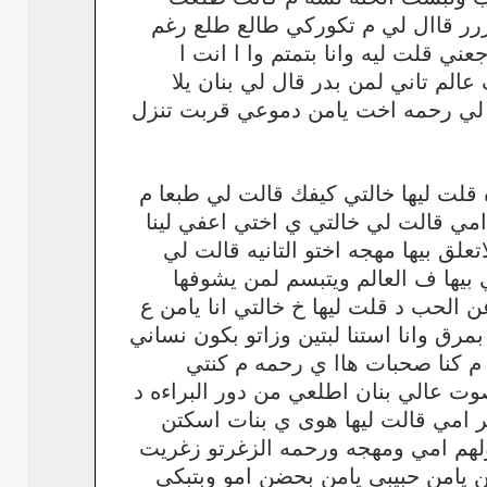
رر قاال لي م تكوركي طالع طلع رغم
ني قلت ليه وانا بتمتم وا ا انت ا
م تاني لمن بدر قال لي بنان يلا
 لي رحمه اخت يامن دموعي قربت تنزل
قلت ليها خالتي كيفك قالت لي طبعا م
 قالت لي خالتي ي اختي اعفي لينا
علق بيها مهجه اختو التانيه قالت لي
 بيها ف العالم ويتبسم لمن يشوفها
ن الحب د قلت ليها خ خالتي انا يامن ع
مرق وانا استنا لبتين وزاتو بكون نساني
م كنا صحبات هاا ي رحمه م كنتي
 عالي بنان اطلعي من دور البراءه د
 امي قالت ليها هوى ي بنات اسكتن
لهم امي ومهجه ورحمه الزغرتو زغريت
 يامن حبيبي يامن بحضن امو وبتبكي