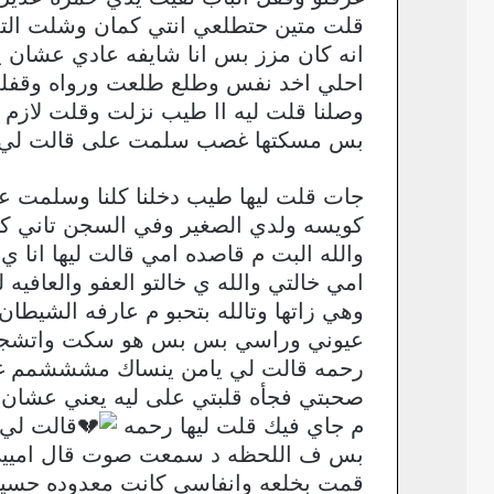
قلت متين حتطلعي انتي كمان وشلت التل
انه كان مزز بس انا شايفه عادي عشان 
احلي اخد نفس وطلع طلعت ورواه وقفلت 
وصلنا قلت ليه اا طيب نزلت وقلت لاز
بس مسكتها غصب سلمت على قالت لي ا
جات قلت ليها طيب دخلنا كلنا وسلمت عل
كويسه ولدي الصغير وفي السجن تاني ك
والله البت م قاصده امي قالت ليها انا ي 
امي خالتي والله ي خالتو العفو والعافيه
وهي زاتها وتالله بتحبو م عارفه الشيطان
عيوني وراسي بس بس هو سكت واتشجع
رحمه قالت لي يامن ينساك مشششمم غايت
صحبتي فجأه قلبتي على ليه يعني عشان 
م جاي فيك قلت ليها رحمه
قالت لي 
بس ف اللحظه د سمعت صوت قال امييي ال
قمت بخلعه وانفاسي كانت معدوده حسيت ا