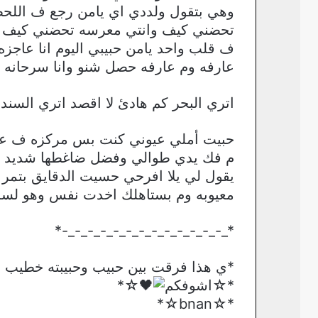
وهي بتقول ولددي اي يامن رجع ف اللح
تحضني كيف وانتي معرسه تحضني كيف وه
ف قلب واحد يامن حبيبي اليوم انا عاجز
عارفه وم عارفه حصل شنو وانا سرحانه ل
اتري البحر كم هادئ لا اقصد اتري السند
حبيت أملي عيوني كنت بس مركزه ف عيونو
م فك يدي طوالي وفضل ضاغطها شديد كأن
يقول لي يلا افرحي حسيت الدقايق بتمر ب
معيوبه وم بستاهلك اخدت نفس وهو لسه
*_-_-_-_-_-_-_-_-_-_-_-_-_-*
*ي هذا فرقت بين حبيب وحبيبته خطيب 
*☆اشوفكم
☆*
*☆bnan☆*