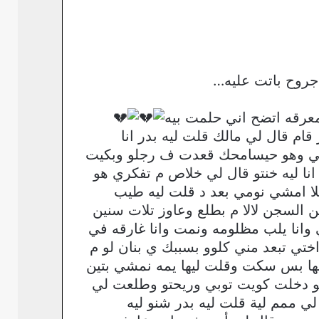
ل جروح باتت عليه…
معرقه اتضح اني حلمت بيه
ام قال لي مالك قلت ليه بدر انا
طلي وهو حيسامحك قعدت ف رجلو وبكيت
 انا ليه خنتو قال لي خلاص م تفكري هو
لا امشي نومي بعد د قلت ليه طيب
السجن لالا م بطلع وعاوز تلات سنين
 وانا يلب مظلومه ونمت وانا غارقه في
تي تبعد مني كلوو بسببك ي بنان لو م
ها بس سكت وقلت ليها يمه نمشي بتين
و دخلت كويت توبي وريحتو وطلعت لي
ي ممم لية قلت ليه بدر شنو ليه