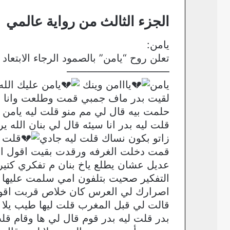
الجزء الثالث من رواية عالمي
يامن:
تعلن روح “يامن” بالصمود الرجاء الابتعاد
——————————
يامن
يااامن وينك
يامن عليك الل
لقيت بدر ماف جمبي قمت وطلعت وانا ببكي
حلمت بيه قال لي مم منو قلت ليه يامن
قلت ليه بدر انا سيئه قال لي بنان الله ي
زاتو بكون نساك قلت ليه جادي
قلت ل
قمت دخلت الغرفه ورقدت بقيت اقول انا 
عديل عشان يطلع ياخ بنان م تفكري كتيرة
التفكير صحيت بتلفون امي سلمت عليها ق
اصرارك لي العرس كان خلاص قربت اقول ل
قالت لي قبل المغرب قلت ليها طيب يل
بدر قلت ليه بدر قوم قال لي ها وقام ق