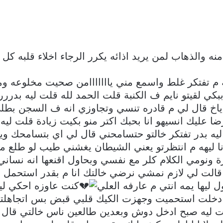
 منه والذهاب لمن يريد اذائه يكرر الرجاء اخلاء قلبه ك
ه م تفتكر غلط واسمع مني يااااااامن صحيت مخلوعه و
 لقيتو نايم ف الكنبة قلت الحمد لله قلت ليه بدررر ق
 ياخ قال لي م قادره تنسي وتجاوزي انه ف السجن ب
رضا عليك انسيهو انا بحبك اكتر منو بكيت زيادة قلت ليه
يه بدر تفتكر خالتو حتسامحني قال لي اي بتسامحك وي
ليهه م انتظرتو يعني الشيطان يغشني طيب لو طلع من 
 ونومي الكلام كلر مع نفسي وبحاول اقنعها انه نساني
الت لي لازم نمشي نرضي خالتك انا م بقدر استحمل اخ
يها يمه انتي م عارفه العلي
كنت عاوزه احكي لي
ا دخلت استحميت وجهزت الكيك قلبي قبض بس اتجاهلت
لت ليه صبح ادخل دوش وبعدين طالعين ناس خالتي قال ل