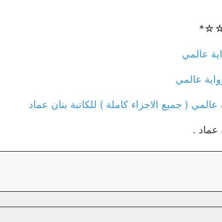
ــع☆☆*
اية عالمي
واية عالمي
 عالمي ( جميع الاجزاء كاملة ) للكاتبة بنان عماد
عماد .