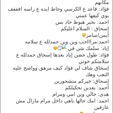
مكانهم
فؤاد: قاعد ع الكرسي وحاط ايده ع راسه افففف
بوي كيفها عمتي
احمد: بخير هبوط حاد بس
إسحاق : السلام اعليكم
أيمن/سامر
احمد:مراااحب وين وين حمدلله ع سلامه
إياد: سلمك شن في
فؤاد: طول حضن إياد بعدها إسحاق حمدلله ع
سلامتكم خوتي
إسحاق شاف لي فؤاد كيف مرهق وواضح عليه
التعب وهك
إسحاق: خيركم متشحورين
أحمد: بعدين نحكيلكم
هدى: خالي وين امي ومرام
احمد: امك حالها باهي داخل مرام مازال مش
عارفين