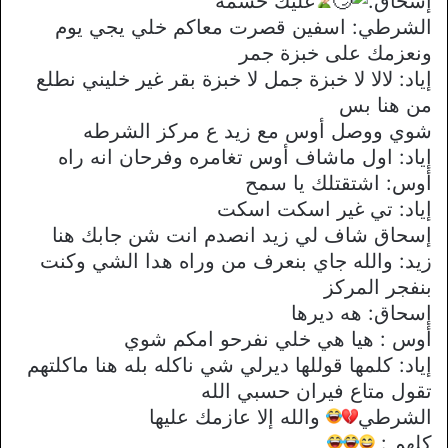
إسحاق:
عليك حشمه
الشرطي: اسفين قصرت معاكم خلي يجي يوم
ونعزمك على خبزة جمر
إياد: لالا لا خبزة جمل لا خبزة بقر غير خليني نطلع
من هنا بس
شوي ووصل أوس مع زيد ع مركز الشرطه
إياد: اول ماشاف أوس تغامره وفرحان انه راه
أوس: اشتقتلك يا سمح
إياد: تي غير اسكت اسكت
إسحاق شاف لي زيد انصدم انت شن جابك هنا
زيد: والله جاي بنعرف من وراه هدا الشي وكنت
بنفجر المركز
إسحاق: هه ديرها
أوس : هيا هي خلي نفرحو امكم شوي
إياد: كلمها قوللها ديرلي شي ناكله بله هنا ماكلتهم
تقول متاع فيران حسبي الله
الشرطي
والله إلا عازمك عليها
كلهم :