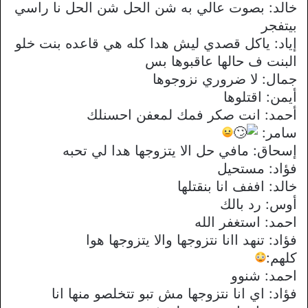
خالد: بصوت عالي به شن الحل شن الحل نا راسي
بيتفجر
إياد: ياكل قصدي ليش هدا كله هي قاعده بنت خلو
البنت ف حالها عاقبوها بس
جمال: لا ضروري نزوجوها
أيمن: اقتلوها
أحمد: انت صكر فمك لمعفن احسنلك
سامر:
إسحاق: مافي حل الا يتزوجها هدا لي تحبه
فؤاد: مستحيل
خالد: اففف انا بنقتلها
أوس: رد بالك
احمد: استغفر الله
فؤاد: تنهد اانا نتزوجها والا يتزوجها هوا
كلهم:
احمد: شنوو
فؤاد: اي انا نتزوجها مش تبو تتخلصو منها انا