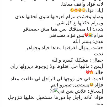
لانه فؤاد واقف معاها.
إياد: فؤاد
وصلو وخشت مرام لغرفتها شوي لحقتها هدى
ومرام حكتلها ع كل شي
هدى: انا مصدقتك بس هما مش حيصدقو
مرام:
بس فؤاد مصدقني
هدى: يستر الله
خشت إبتهال لغرفتها معاها حياه وجواهر
تحت
جمال : مشكله كبيره والله
أيمن : ماليها حل اقتلوها ولا زوجوها ديرولها راي
خالد:
احمد: في حل زوجها لي الراجل لي طلعت معاه
فؤاد:
مستحيل تبصرو انتم
إسحاق: علاش شن في
فؤاد: كانه راجل جا دورها مستحيل نخليها تتزوجل
منه