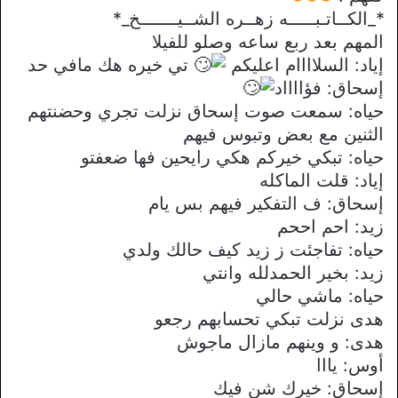
*_الكــاتـبـــــه زهــره الشــيـــــــخ_*
المهم بعد ربع ساعه وصلو للفيلا
إياد: السلاااام اعليكم
تي خيره هك مافي حد
إسحاق: فؤااااد
حياه: سمعت صوت إسحاق نزلت تجري وحضنتهم
الثنين مع بعض وتبوس فيهم
حياه: تبكي خيركم هكي رايحين فها ضعفتو
إياد: قلت الماكله
إسحاق: ف التفكير فيهم بس يام
زيد: احم اححم
حياه: تفاجئت ز زيد كيف حالك ولدي
زيد: بخير الحمدلله وانتي
حياه: ماشي حالي
هدى نزلت تبكي تحسابهم رجعو
هدى: و وينهم مازال ماجوش
أوس: يااا
إسحاق: خيرك شن فيك