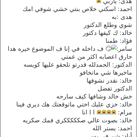
هدى: ياربي
احمد: اسكتي خلاص بنتي خشي شوفي امك
هدى :به
شوي وطلع الدكتور
خالد: ك كيفها دكتور
فؤاد: طمنا
سامر:
ف داخله في إنا ف الموضوع خيره هدا
حارق اعصابه اكثر من عمتي
الدكتور: الحمدلله قدرتو تلحقو عليها كويسه
ماخيرها شي ماتخافو
خالد: نقدر نشوفها
الدكتور تفضل
خش خالد وشافها كيف سارحه
خالد: خزي عليك اختي ماتوقعتك هك ديري فينا
مرام:
ا ا انا
خالد: بصوت عالي صكككككري فمك صكريه
احمد: يستر الله
أياد: شن في بس