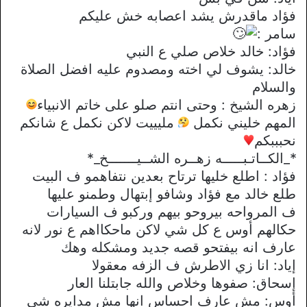
فؤاد ماقدرش يشد اعصابه خش عليكم
سامر :
فؤاد: خالد خلاص صلي ع النبي
خالد: يشوف لي اخته ومصدوم عليه افضل الصلاة
والسلام
زهره الشيخ : وحتى انتم صلو على خاتم الانبياء
المهم خليني نكمل
مليييت لاكن نكمل ع شانكم
نحبببكم
*_الكــاتـبـــــه زهــره الشــيـــــــخ_*
فؤاد : اطلع خليها ترتاح بعدين نتفاهمو ف البيت
طلع خالد مع فؤاد وشافو إبتهال وطمنو عليها
ف المرواحه بيروحو بيهم وركبو ف السيارات
حكالهم أوس ع كل شي لاكن ماحكااهم ع نور لانه
عارف انه بيفتحو قصه جديد ومشكله وهك
إياد: انا زي الاطرش ف الزفه معقولا
إسحاق: صفوها وخلاص والله جابتلنا العار
أوس: مش عارف احساس انها مش مدايره شي