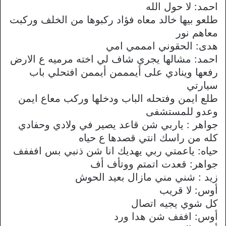
احمد: لا حول الله
طلعو بيها خالد معاه فؤاد ركبوها من الخلف وركبت
معاهم نور
هدى: الحقوني امممي امي
احمد: مشالها يجري شاف لي اخته مرميه ع الارض
رفعها وينادي على أيمممن أيممن افتحلي باب
سيارتي
طلع ايمن وفتحله الباب ودخلها وركب معاع ايمن
وعدو للمستشفى
جواهر : ياربي شن قاعد يصير في ولادي وحفادي
كله من راسك انتي قصدها ع حياه
حياه: ياعمتي ربي يهديك انا شن ذنبي بس افففف
جواهر: قعدت اتمتم ووتأف أف
زيد : شني مني مازال بعيد الحوش
أوس: لا قريب
كل شوي يجيه اتصال
أوس: اففف شن هدا ورد