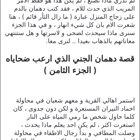
لم تدري ماذا تصنع ، لم يكن هذا هو فقط الامر
المريب الذي حدث للام ، فقد كتب دهمان بالدم
على زجاج المنزل عبارة ( ما زال الثأر قائم ) ، هنا
شعرت الام بان كل شيء انهار ، و في هذا الجزء
سنرى ماذا سيحدث لضحى و لاسرتها و هل ستنتهي
معاناتهم بالذهاب بعيدا .. لنرى معا.
قصة دهمان الجني الذي ارعب ضحاياه
( الجزء الثامن )
استمر اهالي القرية و معهم شعبان في محاولة
اخماد النيران المستعرة و لكن دون جدوى ، كان
كلما حاول شخص ما رمي المياه على النار
استعرت اكثر ، لم يكن احد يعلم ماذا يحدث ،
وصلت المطافي و بدأ رجال الاطفاء في محاولة