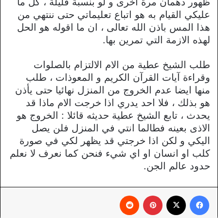
ظهور دهمان مرة اخرى و لو بنسبة قليلة ، كل ما
عليكي القيام به هو اتباع تعليماتي حتى ننتهي من
هذا المس باذن الله تعالى ، ان ما اقوله هو الحل
لهذه الازمة التي تمرين بها.
طلب الشيخ عطية من الام الالتزام بالصلوات
وقراءة آيات القرآن الكريم و المعوذات ، طلب
منها ايضا عدم الخروج من المنزل نهائيا حتى يأذن
هو بذلك ، فلا احد يدري اذا خرجت الام ماذا قد
يحدث ، تابع الشيخ عطية حديثه قائلا : الخروج هو
الاذى بعينه فطالما انتي في المنزل فلن يصل
اليكي و لكن اذا خرجتي قد يظهر لكي في صورة
كلب او انسان او اي شيء فنحن كما نعرف لا نعلم
حدود عالم الجن.
فيسبوك
X
بينتيريست
‏Reddit