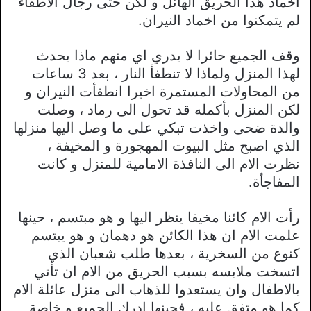
اخماد هذا الحريق الهائل و لكن حتى رجال الاطفاء
لم يتمكنوا من اخماد النيران.
وقف الجميع حائرا لا يدري اي منهم ماذا يحدث
لهذا المنزل ولماذا لا تنطفأ النار ، بعد 3 ساعات
من المحاولات المستمرة اخيرا انطفأت النيران و
لكن المنزل بأكمله قد تحول الى رماد ، وصلت
والدة ضحى واخذت تبكي على ما وصل اليها منزلها
الذي اصبح مثل البيوت المهجورة و المخيفة ،
نظرت الام الى النافذة الامامية للمنزل و كانت
المفاجأة.
رأت الام كائنا مخيفا ينظر اليها و هو مبتسم ، حينها
علمت الام ان هذا الكائن هو دهمان و هو يبتسم
كنوع من السخرية ، بعدها طلب شعبان الذي
اتسخت ملابسه بسبب الحريق من الام ان تأتي
بالاطفال وان يستعدوا للذهاب الى منزل عائلة الام
كما هو متفق عليه ، فحينها ادرك الجميع و خاصة