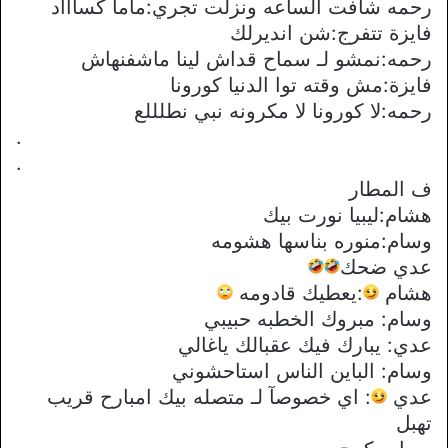
رحمه شافت الساعه ونزلت تجري:ماما كساااد
فايزة تتفرج:شن انديرلك
رحمه:نمشو لـ سماح قداش لينا ماشفنهاش
فايزة:مش وقته توا الدنيا كورونا
رحمه:لا كورونا لا مكرونه نبي نطلللع
.
.
ف المطار
هشام:ليبيا نورت بيك
وسام:منوره بناسها هشومه
عدي ضحك
هشام
:يعطيك قادومه
وسام: مبروك الخطبه حبيبي
عدي: يبارك فيك عقبالك ياغالي
وسام: الباين الناس استاحشوني
عدي
: اي خصوصآ لـ متصله بيك امبارح قريب
تهبل