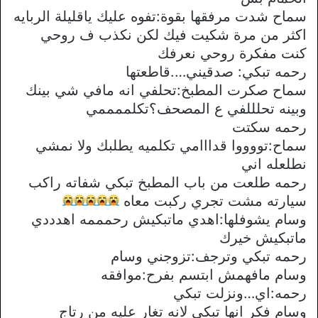
سماح شدت مرفقها بقوة:تفوه عليك ياقليلة الربايه
اكثر من مرة شكيت فيك لكن نكذب ف روحي
كنت مفكرة روحي نعرفك
رحمه تبكي: صدقيني….قاطعتها
سماح صكرت المطبخ:تحلفي انه مافي شي بينك
وبينه تحلللفي ع المصحف؟تكلممممي
رحمه سكتت
سماح:تووووا قدااامي تكلميه يطلبك ولا نمشي
نطلعله اني
رحمه طلعت من باب المطبخ تبكي شفاته راكب
سيارته مشت تجري ركبت معاه
وسام يشوفلها:اهدي ماتبكيش رحمممه اهدددي
ماتبكيش خيرك
رحمه تبكي وترجف:تزوجني وسام
وسام مافهمش ابتسم بفرح:موافقه
رحمه:اي…ونزلت تبكي
وسام فكر انها تبكي لانه تغار عليه من رتاج