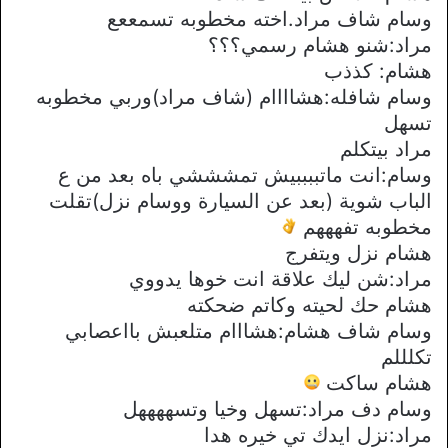
وسام شاف مراد.اخته مخطوبه تسمععع
مراد:شنو هشام رسمي؟؟؟
هشام: كذذب
وسام شافله:هشاااام (شاف مراد)وربي مخطوبه
تسهل
مراد بيتكلم
وسام:انت ماتببببيش تمشششي باه بعد من ع
الباب شوية (بعد عن السيارة ووسام نزل)تقلت
مخطوبه تفهههم
هشام نزل ويتفرج
مراد:شن ليك علاقة انت خوها يدووي
هشام حك لحيته وكاتم ضحكته
وسام شاف هشام:هشااام متلعبش بااعصابي
تكلللم
هشام ساكت
وسام دف مراد:تسهل وخيا وتسههههل
مراد:نزل ايدك تي خيره هدا