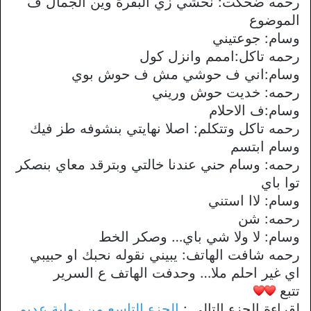
رحمه ضحكت: نحشي زي البقرة وين الجمال ف
الموضوع
وسام: جوعتيني
رحمه تاكل:اممم وانزل كول
وسام:اني ف حوشي مش ف حوش بوي
رحمه: خديت حوش وريني
وسام:ف الاحلام
رحمه تاكل وتتكلم: اصلا نهايتي بنشوفه طز فيك
وسام ابتسم
رحمه: وسام حني عندنا خالتي وبترقد معاي بنصكر
توا باي
وسام: لاا استني
رحمه: شن
وسام: لا ولا شي باي… وصكر الخط
رحمه شافت الهاتف: يبيني نقوله نحبك او حبيبي
اي غير احلم ملا… وحدفت الهاتف ع السرير
تتبع
لقراءة الجزء التالي :
الجزء التاسع من رواية عديم