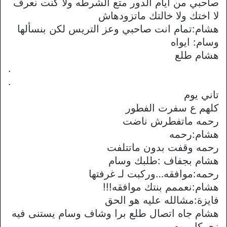
صاحبي من ايام الدور متع الشرطه ولا كنت نعرف
لا اختك ولا خالتك ماتزودهاش
هشام:تمام انت صاحبي وعز التريس لكن بنسألها
وسام: ايواه
هشام طلع
.
.
تاني يوم
كلهم ع سفرت الفطور
رحمه ماتفطرش ناضت
هشام:رحمه
رحمه وقفت بدون ماتتلفت
هشام بجفاف :طلبك وسام
رحمه:موافقه…وركبت لـ غرفتها
هشام:نعممم بنتك موافقه!!!
فايزة:مشالله عليه هو الحق
هشام جاه اتصال طلع برا وشاف وسام يستنى فيه
زي كل يوم