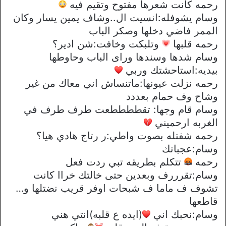
رحمه كانت شعرها مفتوح وتقيم فيه
وسام يشوفله:انسيت ال..وشاف يمين يسار وكان
الممر فاضي دخلها وصكر الباب
رحمه قلبها
وتلبكت وخافت:شن ادير؟
وسام شدها وسندها وراى الباب وحاوطها
بيديه:استاحشتك وربي
رحمه نزلت عيونها:ماتنساش اني معاك من غير
وشاح وف حمام بعددد
وسام قام وجها: تقططططعت طرف طرف في
الغربه ارحميني
رحمه شفتله بصوت واطي:ر رتاج هادي هيا؟
وسام:عجباتك
رحمه
تتكلم بطريقه تبي ردت فعل
وسام:تقرررف وبعدين حتى خالتك خراا كانت
تشوف ف ماما ف شبحات اوفر قريب نضتلها و…
قاطعها
وسام:نحبك اني
(ايده ع قلبه)انتي هني