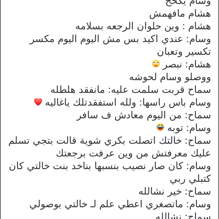
وسام يكحح
هشام مافهمش
هشام : وين حلوان الرجعه بسلامه
وسام: عندي اكيد بس مش اليوم اليوم مكسر
تكسير وتعبان
هشام: نبصر
ووصلو وسام لحوشه
سماح قربت سلمت عليه: مانفقد هلطله
وسام باس راسها: ولله استفقدتلك ياغاليه
سماح: من اليوم معادش ف سافر
وسام: توبه
سماح: خالتك اتصلت بكري شوية قالت بتجي تسلم
عليك معرفتش من وين عرفت برجعتك
وسام: كان صار نصيب بنسبها بناخد بنت خالتي كان
كتبلي ربي
سماح: خير نشالله
وسام: ماتصغري اعطي علم لـ خالتي بوصولي
سماح: نشالله