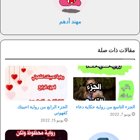
مهند أدهم
مقالات ذات صلة
الجزء التاسع من رواية حكاية دعاء
الجزء الرابع من رواية احببتك
كقهوتي
يونيو 7, 2022
يونيو 15, 2022