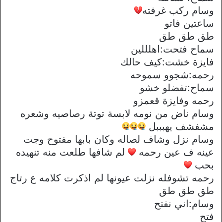
وسام ركب غرفته
ساعتين فاتو
طق طق طق
سماح فتحت:اهلللين
فايزة خشت:كيف حالك
رحمه:شجوو سموحه
سماح:تفضلو خشو
رحمه وفايزة قعمزو
وسام ناض من نومه لابسة توتة رصاصيه وشعره
مشفشف يهبببل
وسام نزل وشاف لصاله وكان بابها مفتوح وجت
عينه ف عين رحمه
لم شافها طلعت منه تنهيده
بحب
رحمه تشوفله نزلت عيونها لم اذكرت كلامه ع رتاج
طق طق طق
وسام:اني نفتح
فتح