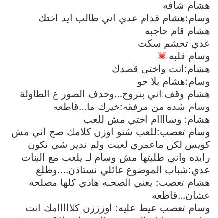
هشام شافه
وسام:هشام قدام عدي اني طالب ايد اختك
هشام قام حاجبه
عدي تحشم سكت
وسام قلبه
هشام:انت واختي قصدك
وسام:هشام بلا جو
هشام وقف:اني بنروح…وحدف الصور ع الطاولة
وسام شده من مرفقه:خيرك ما…قاطعه
هشام: وساااام اختي مش للعب
وسام تعصب:للعب شنو اوزن كلامك صح اني مش
كويس لكن ماعمري لعبت ولم ندير شي نكون
رايده واني طلبتها مش وسام لـ يلعب مع البنات
عدي:شباب الموضوع عائلي نستاذن….وطلع
هشام تعصب: يعني الصحبه هادي كلها مصلحه
عشان…قاطعه
وسام تعصب عيط عليه: اوزززن كلااااامك انت