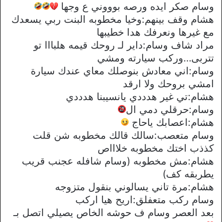
وسام صكر ايده ورصه بوووني ع وجها
هشام وقف بينهم:وخيا مخطوبه البنت ربي يسعدك
مع غيرها ونعرفك هدا خطيبها
مراد شاف وسام:داير لـ روحك قيمه هلبااا تو
تتربى…وركب سيارته ومشي
وسام:اني معادش بنوصلك معاي عندك سيارة
امشي بروحك ولا ارقد
هشام:تي غير هدددي يانسيبنا هدددي
وسام:حرقلي دمي ال
هشام:اعصابك ياحاج
وسام متعصب:سالك قالك مخطوبه شن قلت
كذذب اختك مخطوبه خلاااص
هشام:مش مخطوبه (وسام شافله عجنب قريب
يطربقه كف)
هشام:مرة تاني يسالوني بنقول متزوجه
وسام ركب متعفلق:اريح هيا اركب
بعد العصر وسام ف حوشه الخاص يصيلي اتصل بـ