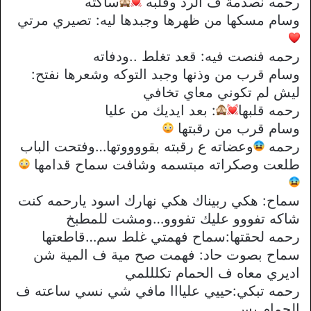
رحمه نصدمة ف الرد وقلبه
ساكته
وسام مسكها من ظهرها وجبدها ليه: تصيري مرتي
رحمه فنصت فيه: قعد تغلط ..ودفاته
وسام قرب من وذنها وجبد التوكه وشعرها نفتح:
ليش لم تكوني معاي تخافي
رحمه قلبها
: بعد ايديك من عليا
وسام قرب من رقبتها
رحمه
وعضاته ع رقبته بقووووتها…وفتحت الباب
طلعت وصكراته مبتسمه وشافت سماح قدامها
سماح: هكي ربيناك هكي نهارك اسود يارحمه كنت
شاكه تفووو عليك تفووو…ومشت للمطبخ
رحمه لحقتها:سماح فهمتي غلط سم…قاطعتها
سماح بصوت حاد: فهمت صح مية ف المية شن
اديري معاه ف الحمام تكلللمي
رحمه تبكي:حييي عليااا مافي شي نسي ساعته ف
الحمام بس