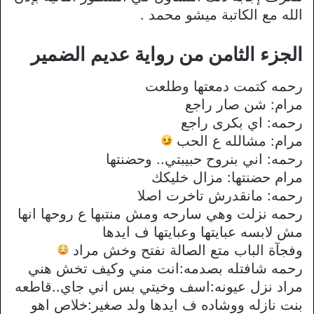
الله مع الكاتبة ميشو محمد .
الجزء الثامن من رواية عديم الضمير
رحمه كتمت دمعتها وطلعت
مرام: شن صار راجع
رحمه: اي بكرى راجع
مرام: مشالله ع الحب
رحمه: اني بنروح حبيبتي.. وحضنتها
مرام حضنتها: مزال خليكك
رحمه: مانقدرش تاخرت اصلا
رحمه نزلت وهي سارحه ومش منتبها ع روحها انها
مش لابسه عبايتها وعبايتها ف ايدها
وفجآة الباب متع الصالة نفتح وخش مراد
رحمه شافتله بصدمه:انت مني وكيف تخش هني
مراد نزل عيونه:اسف وخيتي بس اني جاي..قاطعه
بنت نازله ووشاده ف ايدها ولد صغير:خلاص اهو