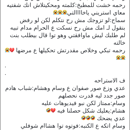
رحمه خشت للمطبخ:كلمته ومحكيتلاش انك شفتيه
معاي استريني ياخاااالتي
سماح:لو تزوجك مش رح نتكلم لكن لو رفض
بنقول لـ امك مش رح نسكت ع الحرام مدام تبيه
لم طلبك ليش ماوافقتي وهو توا قال بيطلب بنت
خالته
رحمه تبكي وخلاص مقدرتش تحكيلها ع مرضها
.
.
ف الاستراحه
عدي وزع صور صفوان ع وسام وهشام:شباب هادم
صور جدد ليه قدرت نحصلهم
وسام:ممتاز لكن نبو فيديوهات عليه
هشام:يعليك شكل حصلنا فيه
عدي يضحك
وسام اتكه ع الكنبه:فوتوه توا هشاام شوفلي