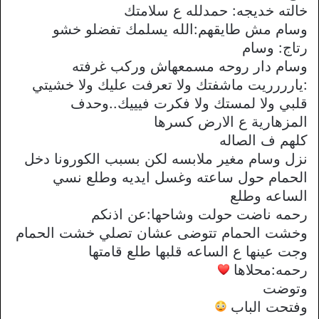
خالته خديجه: حمدلله ع سلامتك
وسام مش طايقهم:الله يسلمك تفضلو خشو
رتاج: وسام
وسام دار روحه مسمعهاش وركب غرفته
:يارررريت ماشفتك ولا تعرفت عليك ولا خشيتي
قلبي ولا لمستك ولا فكرت فيييك..وحدف
المزهارية ع الارض كسرها
كلهم ف الصاله
نزل وسام مغير ملابسه لكن بسبب الكورونا دخل
الحمام حول ساعته وغسل ايديه وطلع نسي
الساعه وطلع
رحمه ناضت حولت وشاحها:عن اذنكم
وخشت الحمام تتوضى عشان تصلي خشت الحمام
وجت عينها ع الساعه قلبها طلع قامتها
رحمه:محلاها
وتوضت
وفتحت الباب