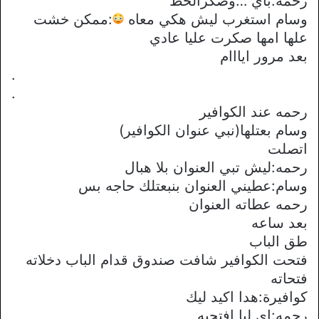
رحمه:باي …وصكرالخط
وسام استغرب ليش هكي معاه
:ممكن خشت
علها امها صكرت عليا عادي
بعد مرور ايااام
.
.
رحمه عند الكوافير
وسام بعتلها(نبي عنوان الكوافير)
اتصلت
رحمه:ليش تبي العنوان بلا هبال
وسام:عطيني العنوان بنبعتلك حاجه بس
رحمه عطاته العنوان
بعد ساعه
طق الباب
فتحت الكوافير شافت صندوق قدام الباب دخلاته
فتحاته
كوافيرة:هدا اكيد ليك
رحمه:اي ليا افتحيه