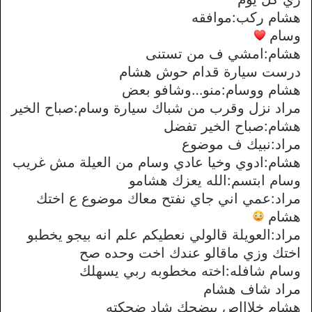
هشام ركب:موافقه
وسام
هشام:امشي ف من تستنى
درست سيارة قدام حوش هشام
هشام ووسام:منو…وشافو بعض
مراد نزل وقرب من شباك سيارة وسام:صباح الخير
هشام:صباح الخير تفضل
مراد:نبيك ف موضوع
هشام:ادوي وخيا عادي وسام من العيلة مش غريب
وسام ابتسم:الله يعزك هشامو
مراد:عمي اني جاي نفتح معاك موضوع ع اختك
هشام
مراد:العويلة قالولي نعطيكم علم انه بيجو يخطبو
اختك وزي ماقالو عندك اخت وحده صح
وسام شافله:اخته مخطوبه ربي يسهلك
مراد شاف هشام
هشام خلاااص بيضحك شاد ضحكته