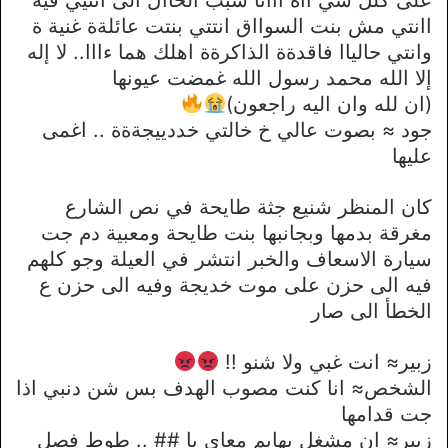
اانتي مش بنت السوااق انتتي بنتت عائلةة غنية ة
وانتي حالياا فاقدةة الذاكرةة اهلك هما ءااا.. لا إله
إلا الله محمد رسول الله غمضت عيونها
(ان لله وان اليه راجعون)
جود ≈ بصوت عالي خ خالتي خددييجةةة .. اغمى
عليها
كان المنظر شنيع جثة طايحة في نص الشارع
مغرقة بدمها وبجانبها بنت طايحة ومعبية دم جت
سيارة الاسعاف والخبر انتشر في العيلة وجو كلهم
فيه الى حزن على موت خديجة وفيه الى حزن ع
الخطأ الى صار
زبير≈ انت غبي ولا شنو !!
الشخص≈ انا كنت مصوب الهدف بس شن دنبي اذا
جت قدامها
زبير≈ ان مشغل بهايم معاي يا ## .. طوط فصل