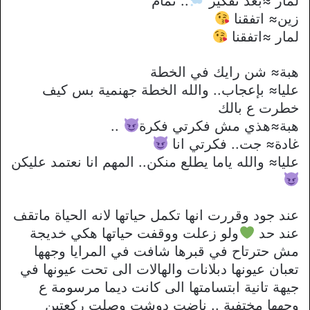
لمار ≈بعد تفكير
.. تمام
زين≈ اتفقنا
لمار ≈اتفقنا
هبة≈ شن رايك في الخطة
عليا≈ بإعجاب.. والله الخطة جهنمية بس كيف
خطرت ع بالك
هبة≈هذي مش فكرتي فكرة
..
غادة≈ جت.. فكرتي انا
عليا≈ والله ياما يطلع منكن.. المهم انا نعتمد عليكن
عند جود وقررت انها تكمل حياتها لانه الحياة ماتقف
عند حد
ولو زعلت ووقفت حياتها هكي خديجة
مش حترتاح في قبرها شافت في المرايا وجهها
تعبان عيونها دبلانات والهالات الى تحت عيونها في
جيهة تانية ابتسامتها الى كانت ديما مرسومة ع
وجهها مختفية .. ناضت دوشت وصلت ركعتين