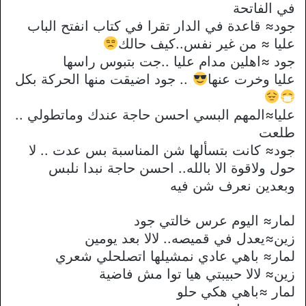
في الفاتحة
جود≈ قاعدة في الدار تقرا في كتاب انفتح الباب
عليا ≈ من غير نفس..كيف حالك
جود ≈اهلين مدام عليا ..جت بتبوس راسها
عليا وخرت عنها
.. جود اضيقت منها الحركة بكل
عليا≈المهم البسي احسن حاجة عندك وماتطولي ..
طلعت
جود≈ كانت بتسألها شن المناسبة بس عدت .. لا
حول ولاقوة الا بالله.. احسن حاجة نبدا نلبس
وبعدين نعرف شن فيه
لمار≈ اليوم عرس خالتي جود
زين≈يعدل في قميصه.. لالا بعد يومين
لمار≈ باهي عادي نمشيلها اتصلحلي شعري
زين≈ لالا حبيبتي هيا توا مش فاضية
لمار ≈باهي هكي حلو