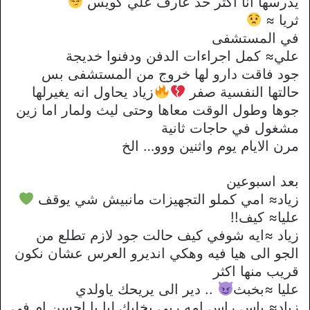
يدرسها انا اكثر حد عارف علي كويس
ثريا ≈
في المستشفى
علي≈ كمل اجراءات الدفن ودفنوا خديجة
جود فاقت دارو لها خروج من المستشفى بس
حالتها النفسية صفر
زياد يحاول انه يغيرلها
جوها وطول الوقت معاها وحتى ليث ولمار اما زين
مشغول في حاجات ثانية
مرن الايام يوم واثنين ووو… الخ
بعد اسبوعين
زياد≈ امي كملو التجهيزات مانبيش شي يوقف
عليا≈ كيف!!
زياد ≈ايه شوفي كيف حالت جود لازم تطلع من
الجو الى هيا فيه وهكي انديرو العرس عشان نكون
قريب منها اكثر
عليا ≈بخبث
.. دير الى يريحك ياولدي
زياد≈ باس راس امه ربي يخليك ليا يا احسن ام في