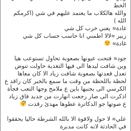
الخط
والله هالكلاب ما يعتمد عليهم في شي (اكرمكم
الله )
غادة≈ يعني خرب كل شي
زبير ≈لالا اطمني انا حاسب حساب كل شي
غادة≈
جود≈ فتحت عيونها بصعوبة تحاول تستوعب هيا
وين شافت ليدها الى فيها التغدية حاولت تنوض
تعدل قعدتها بصعوبة شافت زياد الا كان معاها
لحظة باللحظة من وقت ما سمع بالخبر كان راقد ع
الكرسي الى بجنبها باين ع ملامح وجها التعب فجأة
اذكرت الى صار رجعت انهارت من جديد فاق زياد
ع صوتها جو الدكاترة عطوها مهدئ رقدت
علي≈ لا حول ولاقوة الا بالله الشرطة حاليا يحققوا
في الحادثة لانه كانت مدبرة