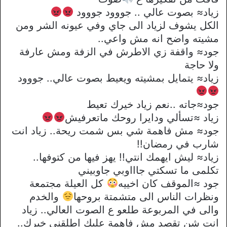
زياد≈ بصوت عالي .. جووود جووود
الكل يشوف لزياد الى جاي وفي عيونه الشر ومن
مشيته واضح انه مش واعي..
جود≈ واقفة زي الاطرش في الزفة ومش عارفة
ولا حاجة
زياد≈ يتمايل بمشيته ويعيط بصوت عالي.. جووود
جود≈جاته ..نعم زياد خيرك تعيط
زياد ≈تسألي ودايرا روحك ماتعرفيش
جود≈ مش فاهمة شي بس شمت ريحة.. زياد انت
شارب في رمضان!!
زياد≈ ليش ايهمك انتي!! يهز فيها من كتوفها..
تكلمى ما تسكتي جاااوبي جاوبيني
جود ≈الموقف كان اخييه
كل العيلة مجتمعة
ونظرات الناس الى متشمتة بروحها
والخدم
والى في المربوعة طلعو ع الصوت العالي.. زياد
انت شن تقصد مش فاهمة عليك اطلقني خيرك..