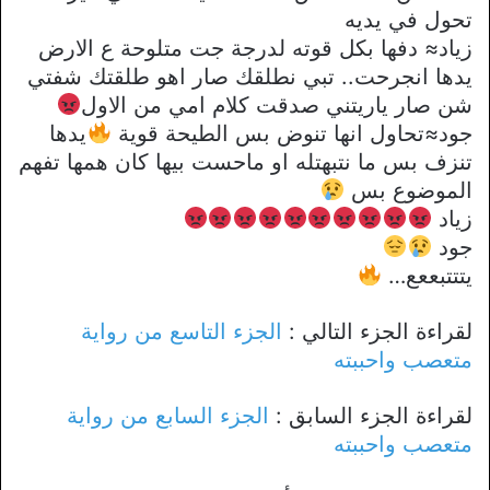
تحول في يديه
زياد≈ دفها بكل قوته لدرجة جت متلوحة ع الارض
يدها انجرحت.. تبي نطلقك صار اهو طلقتك شفتي
شن صار ياريتني صدقت كلام امي من الاول
جود≈تحاول انها تنوض بس الطيحة قوية
يدها
تنزف بس ما نتبهتله او ماحست بيها كان همها تفهم
الموضوع بس
زياد
جود
يتتتبععع…
لقراءة الجزء التالي :
الجزء التاسع من رواية
متعصب واحببته
لقراءة الجزء السابق :
الجزء السابع من رواية
متعصب واحببته