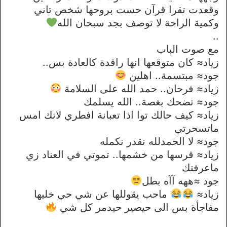
وقعدت تقرا قرآن حست بروحها شخص تاني
وكمية الراحة لا توصف بجد سبحان الله
..
مع صوت الباب
زياد≈ كان متوقعها انها راقدة كالعادة بس..
جود≈ مبتسمة.. اهلين
زياد≈ فرحان.. حمد الله على السلامة
جود≈ تضحك بغصة.. الله يسلمك
زياد≈ كيف حالك توا اذا تعبانة افطري لانك امس
ماتسحرتي
جود≈ لا الحمدلله نقدر نكمله
زياد≈ قرسها من خشمها.. تموتي في العناد زي
ماعرفتك
جود ≈ههه آآه بطل
زياد≈
ماحب يقوللها عن شي حي خليها
مفاجأة بس الى حيصير حيدمر كل شي