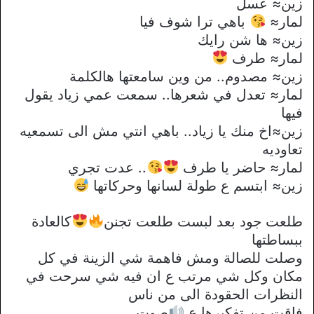
زين≈ عسل
لمار≈
باهي ترا شوف فيا
زين≈ ها شن رايك
لمار≈ طرف
زين≈ مصدوم.. من وين سامعتها هالكلمة
لمار≈ تعدل في شعرها.. سمعت عمي زياد يقول
فيها
زين≈اخ منك يا زياد.. باهي انتي مش الى تسمعيه
تعاوديه
لمار≈ حاضر يا طرف
.. عدت تجري
زين≈ ابتسم ع طولة لسانها وحركاتها
طلعت جود بعد لبست طلعت تجنن
كالعادة
ببساطتها
وصلت للصالة ومش فاهمة شي الزينة في كل
مكان وكل شي مرتب ع ان فيه شي سرحت في
النظرات الحقودة الى من ناس
فاقت من تفكيرها ع
صوت