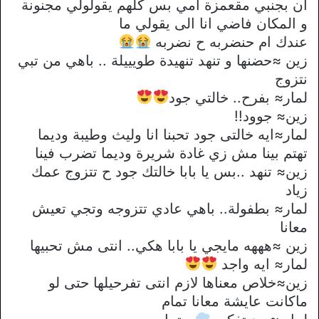
ان بجنبي مقعمزة امي بس كلهم يقولولي مجنونة
و المكان فاضي انا الى يقولي ما
عندك ام حنضربه ح نضربه
زين ≈حضنها و تنهد تنهيدة طويييلة .. باهي من تبي
نتزوج
لمار≈ بفرح.. خالتي جود
زين≈ جوود!!
لمار≈ايه خالتى جود تحبنا انا وليث وطيبة وديما
تهتم بينا مش زي غادة شريرة وديما تضرب فينا
زين≈ تنهد ..بس يا بابا خالتك جود ح تتزوج عمك
زياد
لمار≈ بطفولة.. باهي عادي تتزوجه وتجي تعيش
معانا
زين ≈هههه مايجي يا بابا هكي.. انتى مش تحبيها
لمار≈ ايه واجد
زين≈خلاص معناها لازم انتى تفرحيلها حتى لو
ماكانت عايشة معانا تمام