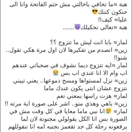
هبة ≈ما تخافي ياخالتي مش حتم الفاتحة وانا الى
حنكون كنتك
عليا≈ كيف!!
هبة ≈تعالى نحكيلك
…….
لمار≈ بابا انت ليش ما تتزوج ؟؟
زين≈ انصدم من تفكيرها لان اول مرة هكي تقول..
شنو!!
لمار ≈ايه تتزوج ديما نشوف في صحباتي عندهم
اب وام الا انا عندي اب بس
زين≈ نزل لمستواها ومسح دموعها.. يعني تبيني
نتزوج عشان انتى يكون عندك ماما
لمار≈ هزت راسها بمعني نعم
زين≈ باهي وهذي منو.. اشر على صورة اية مرته !!
لمار≈
انا نبي ماما معايا في كل وقت مش في
الصورة بس انا الكل يقولولي مجنونة لان لما
يرفعونه رحلة كل حد تقعمز بجنبه امه انا ننقوللهم