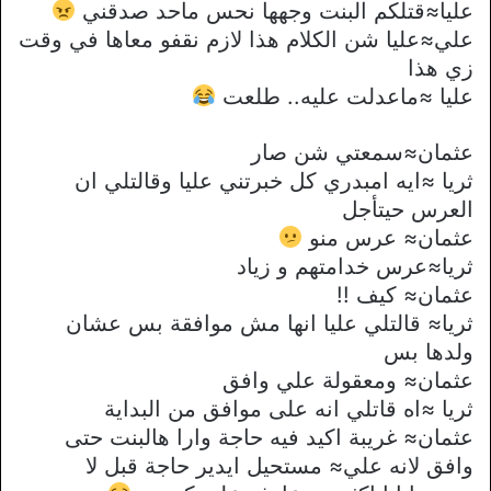
عليا≈قتلكم البنت وجهها نحس ماحد صدقني
علي≈عليا شن الكلام هذا لازم نقفو معاها في وقت
زي هذا
عليا ≈ماعدلت عليه.. طلعت
عثمان≈سمعتي شن صار
ثريا ≈ايه امبدري كل خبرتني عليا وقالتلي ان
العرس حيتأجل
عثمان≈ عرس منو
ثريا≈عرس خدامتهم و زياد
عثمان≈ كيف !!
ثريا≈ قالتلي عليا انها مش موافقة بس عشان
ولدها بس
عثمان≈ ومعقولة علي وافق
ثريا ≈اه قاتلي انه على موافق من البداية
عثمان≈ غريبة اكيد فيه حاجة وارا هالبنت حتى
وافق لانه علي≈ مستحيل ايدير حاجة قبل لا