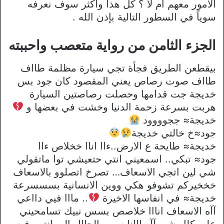
الأمور معهم ام لا ؟ كل هذا وأكثر سوف نعرفه
سوياً في السطور التالية بإذن الله .
الجزء الثامن من رواية متعصب واحببته
بيقطعن الطريق فجأة تجي سيارة مظلمة طااف
طااف صوت رصاص يعني المقصود كان جود بس
خديجة جت قدامها وحصلت رصاصتين السيارة
هربت بسرعة زحمة الدنيا وخشت في بعضها و
خديجة≈ ججوووود
جود≈خ خالتي خديجة
خديجة≈ طايحة ع الارض..ءاا اناا خخلاص ءاا
جود≈ تبكي.. اسمعيني انتي حتعيشي توا ماتقولي
شي لين اتجي الاسعاف… تصرخ اتصلوو بالاسعاف
خخخيركم تشوفو هكي ووين الانسانية بسسسرعة
خديجة≈ في انفاسها الاخيرة
.. مااا فيي دااعي
آآه الاسعاف انااا خلاصص بسس نبيك تسامحيني
على كلل شي آآه ااانا سبب الحاال الى انتيي فيه