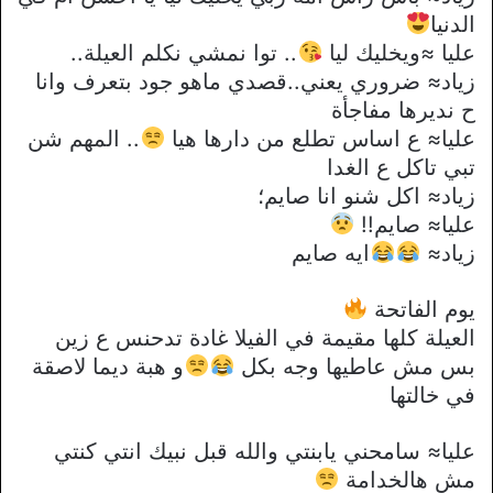
الدنيا
عليا ≈ويخليك ليا
.. توا نمشي نكلم العيلة..
زياد≈ ضروري يعني..قصدي ماهو جود بتعرف وانا
ح نديرها مفاجأة
عليا≈ ع اساس تطلع من دارها هيا
.. المهم شن
تبي تاكل ع الغدا
زياد≈ اكل شنو انا صايم؛
عليا≈ صايم!!
زياد≈
ايه صايم
يوم الفاتحة
العيلة كلها مقيمة في الفيلا غادة تدحنس ع زين
بس مش عاطيها وجه بكل
و هبة ديما لاصقة
في خالتها
عليا≈ سامحني يابنتي والله قبل نبيك انتي كنتي
مش هالخدامة