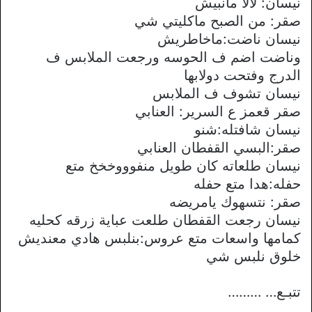
نيسان: لالا مانبيش
صقر: من الصبح ماكليتي شي
نيسان ناضت:ماخاطريش
وناضت اضم ف الحوسه ورجعت الملابس ف
الدرج وفتحت دولابها
نيسان تشوف ف الملابس
صقر قعمز ع السرير: العنابي
نيسان شافتله:شنو
صقر:البسي القفطان العنابي
نيسان طلعاته كان طويل منفوووخخخ متع
حفله:هدا متع حفله
صقر: نتسهوك يامريضه
نيسان رجعت القفطان طلعت عباية زرقه كحليه
كمامها واسعات متع عروس:بنلبس هادي معنديش
خلوق نلبس شي
تتبـع… ………