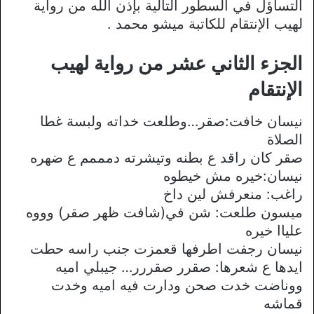
التساؤل في السطور التالية بإذن الله من رواية
لهيب الإنتقام للكاتبة ميشو محمد .
الجزء الثاني عشر من رواية لهيب
الإنتقام
نيسان خافت:صقر…وطلعت خداته ولبسة غطا
الصلاة
صقر كان راقد ع بطنه وتيشرته دمممم ع ضهره
نيسان:خيره مش خيطوه
راغب: منعرفش لين داخ
ميسون طلعت: شن في(شافت ظهر صقر) وووه
علياا خيره
نيسان رجفت اطرفها قعمزت جنب راسه حطت
ايدها ع شعرها: صقرر صقررر… جيبلي اميه
ووناضت خدت صحن ودارت فيه اميه وخدت
قماشه