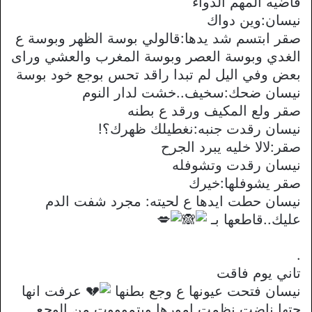
فاضيه المهم الدواء
نيسان:وين دواك
صقر ابتسم شد يدها:قالولي بوسة الظهر وبوسة ع
الغدي وبوسة العصر وبوسة المغرب والعشي وراى
بعض وفي اليل لم تبدا راقد تحس بوجع خود بوسة
نيسان ضحك:سخيف..خشت لدار النوم
صقر ولع المكيف ورقد ع بطنه
نيسان رقدت جنبه:نغطيلك ظهرك؟!
صقر:لالا خليه يبرد الجرح
نيسان رقدت وتشوفله
صقر يشوفلها:خيرك
نيسان حطت ايدها ع لحيته: مجرد شفت الدم
عليك..قاطعها بـ
.
تاني يوم فاقت
نيسان فتحت عيونها ع وجع بطنها
عرفت انها
جتها ناضت نظمت امورها وبتموووت من الوجع