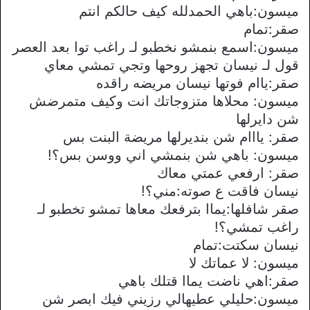
ميسون:باهي الحمدلله كيف حالكم انتم
صقر:تمام
ميسون:اسمع بنمشو نخطبو لـ راغب توا بعد العصر
قول لـ نيسان تجهز روحها وتجي تمشي معاي
صقر:ياام فوتها نيسان مريضه راقده
ميسون: محلاها متزوجاتك انت وكيف متمرضش
شن دايرلها
صقر: يااام شن بنديرلها مريضة البنت بس
ميسون: باهي شن بنمشي اني ووسن بس؟!
صقر: ارفعي عمتي معاك
نيسان فاقت ع صوته:مني؟!
صقر شافلها:يماا بترفعك معاها تمشو تخطبو لـ
راغب تمشي؟!
نيسان سكتت:تمام
ميسون: لا عماتك لا
صقر:اهي ناضت يماا قتلك باهي
ميسون:حليلي عطيهالي رزيني فيك ابصر شن