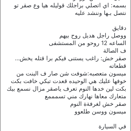
بسمه: اي اتصلي براجلك قوليله هيا وع صقر تو
نتصل بـها وننشد عليه
دقايق
ووصل راجل هديل روح بيهم
الساعه 12 روحو من المستشفى
ف الصالة
صقر خش: راغب يستنى فيكم برا قتله يخش…
قطعاته
ميسون متعصبه:شوفت شن صار ف البنت من
خوفها عليك هي الوحيده قعدت تبكي خافت بكت
بكت لين خدها النوم تعرف ياصقر مزال نسمع بيك
متعارك معاها نهارك مني تسمممع
صقر خش لغرفةة النوم
ميسون ووسن طلعوو
في السيارة