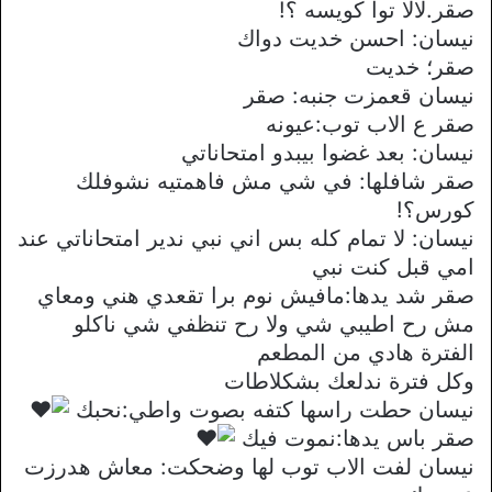
صقر.لالا توا كويسه ؟!
نيسان: احسن خديت دواك
صقر؛ خديت
نيسان قعمزت جنبه: صقر
صقر ع الاب توب:عيونه
نيسان: بعد غضوا بيبدو امتحاناتي
صقر شافلها: في شي مش فاهمتيه نشوفلك
كورس؟!
نيسان: لا تمام كله بس اني نبي ندير امتحاناتي عند
امي قبل كنت نبي
صقر شد يدها:مافيش نوم برا تقعدي هني ومعاي
مش رح اطيبي شي ولا رح تنظفي شي ناكلو
الفترة هادي من المطعم
وكل فترة ندلعك بشكلاطات
نيسان حطت راسها كتفه بصوت واطي:نحبك
صقر باس يدها:نموت فيك
نيسان لفت الاب توب لها وضحكت: معاش هدرزت