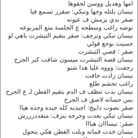
امها وهديل ووسن لحقوها
نيسان بلتله وجها وتبكي: صقرر تسمع فيا
صقر بدي يرمش ف عيونه
نوضه راغب وسطحه ع الجلسة متع المربوعه
نيسان تبكي وترجف: صقر بنقيم التيشرت باهي لو
حسيت بوجع قولي
صقر : قصي التيشرت
نيسان قصة التيشرت ميسون شافت كبر الجرح
رجفت: وووه عليا هدا شنو
نيسان زادت خافت
راغب تحشم طلع
نيسان بدت تنظف ف الدم بتقيم القطن لـ ع الجرح
بس حساته لاصق ف الجرح
صقر بصوت داييخ: اجبديه كله جبده وحده هياا
نيسان تبكي بعدت وجرحه ينزف: منقددرررش
صقر: نيسااان هيااا
نيسان خدت قماته وبلت القطن هكي يتحول