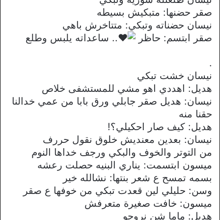
صقر حضنها: متبكيش بسيطه
نيسان حضناته وتبكي: متتاخرش باهي
صقر ابتسم: حاظر
.. ساعداته يلبس وطلع
.
نيسان خشت تبكي
هديل: اهددي اهو مشي للمستشفى خلاص
نيسان: هديل صقر جابلي ورق بابا من عمي خدالنا
حقنا منه
هديل: كيف صار احكيلي؟!
نيسان: بعدين معنديش خلوق نقول حررف
من التوتر والخوف والبكي ورجف خداها النوم
ميسون ابتسمت: يناري البنيه حصلت رعشه
بسمه تمسح ع شعر بنتها: نشالله خير
وسن: حليلي لين قعدت تبكي من خوفها ع صقر
ميسون: خافت صغيرة متعرفش
هديل: ماما شن نروحو