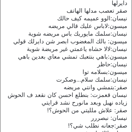
دايرلها
صقر تعصب مدلها الهاتف
نيسان:الوو عميمه كيف حالك
ميسون:لاباس عليك قالي مريضه
نيسان:سلمك مايوريك باس مريضه شوية
ميسون: بالك المغضوب ابصر شن دايرلك قولي
نيسان:لالا حشاه ياعمتي غير مريضة شوية
ميسون:باهي بنتعبك تمشي معاي بعدين باهي
نيسان:حاظر
ميسون:بسلامه توا
نيسان:سلمك سلام…وصكرت
صقر:بتمشي وانتي مريضه
نيسان قعمزت: بنطلع احسن كان نقعد ف الحوش
زياده نهبل وبعد مانورح نشد قرايتي
صقر: علاش ملليتي من الحوش؟!
نيسان: نبصررر
صقر:جعانه نطلب شي؟!