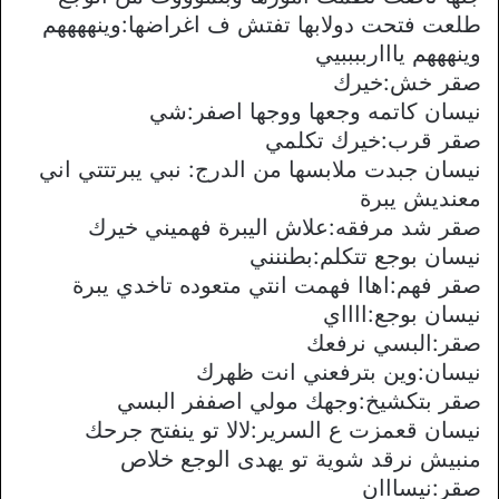
طلعت فتحت دولابها تفتش ف اغراضها:وينههههم
وينهههم يااارببببيي
صقر خش:خيرك
نيسان كاتمه وجعها ووجها اصفر:شي
صقر قرب:خيرك تكلمي
نيسان جبدت ملابسها من الدرج: نبي يبرتتتي اني
معنديش يبرة
صقر شد مرفقه:علاش اليبرة فهميني خيرك
نيسان بوجع تتكلم:بطننني
صقر فهم:اهاا فهمت انتي متعوده تاخدي يبرة
نيسان بوجع:ااااي
صقر:البسي نرفعك
نيسان:وين بترفعني انت ظهرك
صقر بتكشيخ:وجهك مولي اصففر البسي
نيسان قعمزت ع السرير:لالا تو ينفتح جرحك
منبيش نرقد شوية تو يهدى الوجع خلاص
صقر:نيسااان