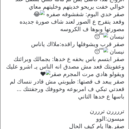
خوالي خفت يريحو خديتهم وخليتهم معاي
صقر خدي البوم: شفشوفه صفره
وقعد يتفرج ع الصور لعند شاف صورة جديده
مصورتها وبوها ف الكروسه
نيسان
صقر قرب ويشوفلها راقده:ملااك ياناس
نيسان
صقر ابتسم باس بخفه ع خدها: بجمالك وبرائتك
وعفويتك قعد مش مصدق انه الناس يـ اشرو عليك
ويقولو هادي مرت المجرم صقر
صقر يبعد ف قصتها: طيوبتي مش قادر ننساك لم
قعدتي تبكي ف امربوعه وخووفك ورجفتتك …
باسها ع خدها التاني
تررررن ترررن
ميسون:الوو
صقر.هاا يام كيف الحال