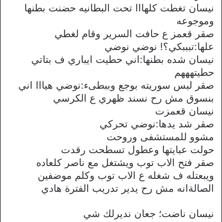
نيسان تغطت كلهااا تحت البطانيه حضنت بطنها
وموجوعه
صقر قعمز ع حافت السرير وقام لغطي
علها:تبببكي؟! نوضي نوضي
نيسان شده بطنها:اني حطيت ايباري ف بتاتي
حطيتهههم
صقر لبس سوريته بوجع وببطىء:نوضي هيااا اني
بنسوق مش رح نسند ظهري ع الكرسي
نيسان قعمزت
صقر شد يدها:نوضي تحركي
مشوو للمستشفى وروحت
حولت عبايتها وعطول تسطحت رقدت
صقر فتح الاب توب ويشتغل مع ناصر كلعاده
ويبعتله ف شغله ع الاب توب وكلم موضفين
الصالةانه مش رح يدير تدريب الفترة هادي
نيسان ناضت؛ جعان نديرلك شي