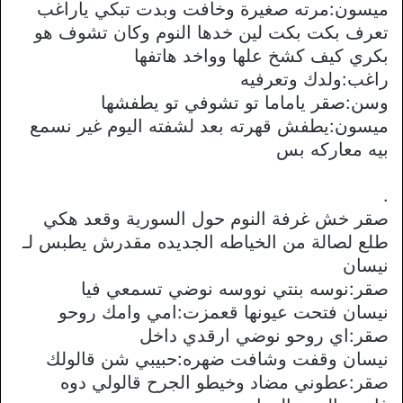
ميسون:مرته صغيرة وخافت وبدت تبكي ياراغب
تعرف بكت بكت لين خدها النوم وكان تشوف هو
بكري كيف كشخ علها وواخد هاتفها
راغب:ولدك وتعرفيه
وسن:صقر ياماما تو تشوفي تو يطفشها
ميسون:يطفش قهرته بعد لشفته اليوم غير نسمع
بيه معاركه بس
.
صقر خش غرفة النوم حول السورية وقعد هكي
طلع لصالة من الخياطه الجديده مقدرش يطبس لـ
نيسان
صقر:نوسه بنتي نووسه نوضي تسمعي فيا
نيسان فتحت عيونها قعمزت:امي وامك روحو
صقر:اي روحو نوضي ارقدي داخل
نيسان وقفت وشافت ضهره:حبيبي شن قالولك
صقر:عطوني مضاد وخيطو الجرح قالولي دوه