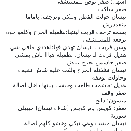
اسهل: صقر نوض للمستشفى
صقر ساكت
نيسان حولت القطن وتبكي وترجف: ياماما
منقددرش
بسمه ترجف قربت لبنتها:نظفيله الجرح وكلمو خوه
يرفعه للمستشفى
وسن قربت لـ نيسان تهدي فها:اهددي مافي شي
هديل قربت لـ نيسان: نظفيله هيااا باش يمشي
صقر حاسس بجرح ينبض
نيسان نظفتله الجرح ولفت عليه شاش نظيف
وحاولت توقفه
هديل تحشمت طلعت وخشت ببنتها داخل لصالة
صقر وقف
ميسون: دايخ
صقر: كويس يام كويس (شاف نيسان) جيبيلي
سورية
نيسان خشت وهي تبكي وخشو كلهم لصالة
نيسان طلعتله سورية وتبكي