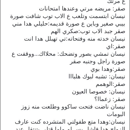
ع مرتك
صقر: مريضه مرتي وعندها امتحانات
نيسان ابتسمت وتلعب ع الاب توب شافت صورة
بيبي صغير وباين ع صورة قديمه:حليلي هدا مني
صقر جبد الاب توب:صكري الهم
نيسان خدته منه وفتحاته:تي تهبلل هدا انت
صقر:اي
نيسان تمشي بصور وتضحك: محلااك…ووقفت ع
صورة راجل وجنبه صقر
صقر:وهدا بوي
نيسان: تشبه لبوك هلبااا
صقر:الوهمم
نيسان: خصوصا العيون
صقر: زعماا؟
نيسان ناضت فتحت ساكوو وطلعت منه زوز
البومات
نيسان:وهدا متع طفولتي المتشرده كنت عارف
الزواج هدا فاشل بس لم ماما قتلي بتنتقل عند