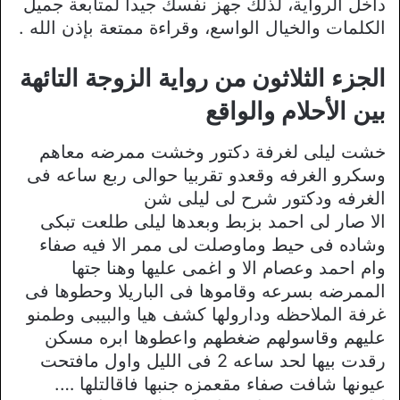
داخل الرواية، لذلك جهز نفسك جيداً لمتابعة جميل
الكلمات والخيال الواسع، وقراءة ممتعة بإذن الله .
الجزء الثلاثون من رواية الزوجة التائهة
بين الأحلام والواقع
خشت ليلى لغرفة دكتور وخشت ممرضه معاهم
وسكرو الغرفه وقعدو تقربيا حوالى ربع ساعه فى
الغرفه ودكتور شرح لى ليلى شن
الا صار لى احمد بزبط وبعدها ليلى طلعت تبكى
وشاده فى حيط وماوصلت لى ممر الا فيه صفاء
وام احمد وعصام الا و اغمى عليها وهنا جتها
الممرضه بسرعه وقاموها فى الباريلا وحطوها فى
غرفة الملاحظه ودارولها كشف هيا والبيبى وطمنو
عليهم وقاسولهم ضغطهم واعطوها ابره مسكن
رقدت بيها لحد ساعه 2 فى الليل واول مافتحت
عيونها شافت صفاء مقعمزه جنبها فاقالتلها ….