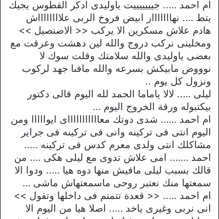
ام احمد ….. جيييييييت ياوليدى ادكر القطوس يجيك
يتط …. نهااااااار ابيض فروخ الربى علااااااااش
هادم علاش مسكرين الا يركب << الاصنصيل >>
ومخلينى نركب دروج والله لين دهشت وعرقت مع
بعضى ياوليدى والله سلامتك وقلت سوك لا
نوووض مابيكش بسرعه والله مافىا جهد لركوب
ونزول كل يوم ..
ليلى ….. لالا ياماما الحمد لله اليوم قالى دكتور
بيكتبوله ورقة الخروج اليوم …
ام احمد …… شدى دوتك معاااااااااااى ايوااااا ومن
اليوم انتى فى تركينه وانى فى تركينه فى جراير
مشاكلك انتى ولدى معرم كدس فى تركينه …..
احمد ……. امى علاش تدوى مع ليلى هكى …. من
قالك بسبب ليلى مافيش منها دوه هيا ….. ودوا الا
سمعتها منك نعتبر روحى ماسمعتهاش ماشى …
ام احمد ….. << قعدة تتمتم فى داخلها وتقول >>
انى نربى وغيرى ياخد ….. اصلا هيا من اليوم الا