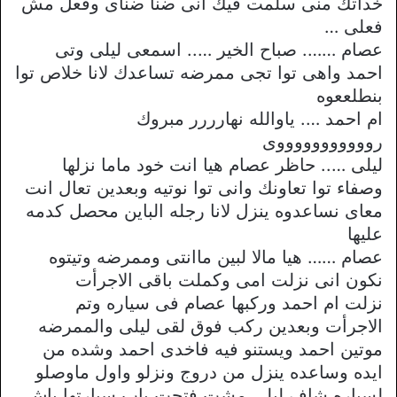
خداتك منى سلمت فيك انى ضنا ضناى وفعل مش
فعلى …
عصام ……. صباح الخير ….. اسمعى ليلى وتى
احمد واهى توا تجى ممرضه تساعدك لانا خلاص توا
بنطلععوه
ام احمد …. ياوالله نهارررر مبروك
روووووووووووى
ليلى ….. حاظر عصام هيا انت خود ماما نزلها
وصفاء توا تعاونك وانى توا نوتيه وبعدين تعال انت
معاى نساعدوه ينزل لانا رجله الباين محصل كدمه
عليها
عصام …… هيا مالا لبين ماانتى وممرضه وتيتوه
نكون انى نزلت امى وكملت باقى الاجرأت
نزلت ام احمد وركبها عصام فى سياره وتم
الاجرأت وبعدين ركب فوق لقى ليلى والممرضه
موتين احمد ويستنو فيه فاخدى احمد وشده من
ايده وساعده ينزل من دروج ونزلو واول ماوصلو
لسياره شاف ليلى مشت فتحت باب سيارتها باش