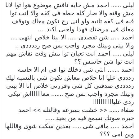
ليلى …… احمد مش حابه ناقش موضوع هوا توا لانا
مش وقته والا صار كله حطه فى كفه والا انت توا
فىه فى كفه تانيه ولو انى رح نكون معاك ونوقف
معاك فى مرضتك فهدا واجبى اكيد ….
احمد ….. شن تقصدى ….. الا بينا خلاص انتهى ….
والا بينى وبينك مجرد واجب بس صح رددددى ..
ليلى ….. احمد انت تعبان توا مش وقت نقاش مهم
انت توا شن حاسس ؟؟
احمد ……. انتى شن دخلك توا فى ام الا حاسه
ردددى عليا انا خلاص معاش نكون شى بالنسبه ليك
رددددى صدقتى كل شى وقررتى خلاص انا الا بينى
وبينك مجرد واجب بس صح ……. معاااااااش تبكى
ردى عليااااااااااا
صفاء …… << خشت بسرعه وقالتله >> احمد
خيره صوتك نسمع فيه من بعيد …..
احمد ….. مافى شى ….. بعدين سكت شوى وقاللها
وين امى ؟؟؟