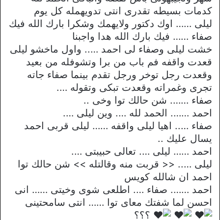
كدمات بسيطه تقدرى انتى تدويهمله كل يوم
ليلى …… اوك دكتور ولايهمك وشكرا بارك الله فيك
صفاء …… فيك بارك الله هدا واجبنا
خشت ليلى وصفاء لى احمد ….. واول ماخشو ليلى
قعدت واقفه فم باب من برا وتشوفله من بعيد
وقعدت رجل توخر ورجل تقدم بينما صفاء جاته
تجرى وغمراته وقعدت تبكى وتقوله ….
صفاء ……. شن حالك توا وخى ..
احمد ……. الحمد لله …. وين ليلى ….
صفاء ….. اهيا ليلى واقفه …… ليلى قربى احمد
يسال عليك ..
احمد …… ليلى …. تعالى حبيبتى ….
ليلى ….. << قربت منه وقالتله >> شن حالك توا
احمد ان شالله كويس
احمد ……. صفاء …. اطلعى شوى وخيتى …… انى
احسن لما شفتك معاى توا …… انتى سامحتينى
؟؟؟