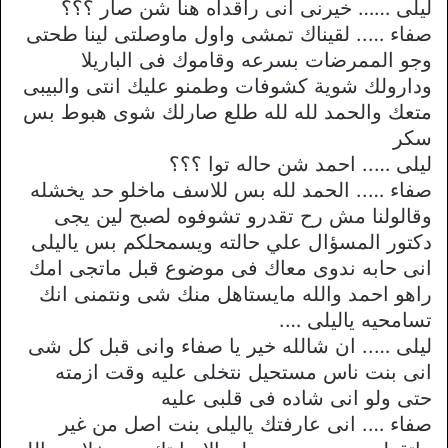
ليلى …… خيرنى انى راقداه هنا شن صار ؟؟؟
صفاء ….. لقيناك تمشى واول ماوصلتى لينا طحتى
وجو الممرضات بسرعه وقاموك فى الباريلا
ودارولك شوية كشوفات وطمنو عليك انتى والبيبى
متعك والحمد لله لله طلع صارلك شوى هبوط بس
سكر
ليلى ….. احمد شن حاله توا ؟؟؟
صفاء ….. الحمد لله بس للاسف ماخلو حد يخشله
وقالولنا مش رح تقدرو تشوفوه لصبح لين يجى
دكتور المسؤال علي حالته ويسمحلكم بس ياليلى
انى حابه ندوى معاك فى موضوع قبل ماتجى امك
راهو احمد والله مايستاهل منك شى ونتمنى انك
تسامحيه ياليلى ….
ليلى ….. ان شالله خير يا صفاء وانى قبل كل شى
انى بنت ناس مستحيل نتخلى عليه وقت ازمته
حتى ولو انى شاده فى قلبى عليه
صفاء …. انى عارفتك ياليلى بنت اصل من غير