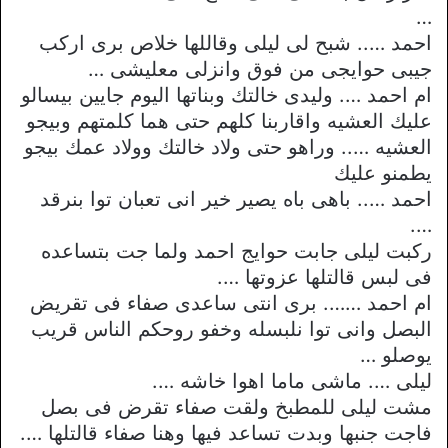
…
احمد ….. شبح لى ليلى وقاللها خلاص برى اركب
جيبى حوايجى من فوق وانزلى معليشى …
ام احمد …. وليدى خالتك وبناتها اليوم جايين بيسالو
عليك العشيه واقاربنا كلهم حتى هما كلمتهم وبيجو
العشيه ….. وراهو حتى ولاد خالتك وولاد عمك بيجو
يطمنو عليك
احمد ….. باهى باه يصير خير انى تعبان توا بنرقد
….
ركبت ليلى جابت حوايج احمد ولما جت بتساعده
فى لبس قالتلها عزوتها ….
ام احمد ……. برى انتى ساعدى صفاء فى تقريض
البصل وانى توا نلبسله وخفو روحكم الناس قريب
يوصلو …
ليلى …. ماشى ماما اهوا خاشه ….
مشت ليلى للمطبخ ولقت صفاء تقرض فى بصل
فاجت جنبها وبدت تساعد فيها وهنا صفاء قالتلها ….