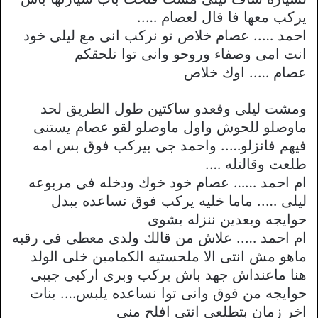
يركب معها فا قال لعصام …..
احمد ….. عصام خلاص تو نركب انى مع ليلى خود
انت امى وصفاء وروحو وانى توا نلحقكم
عصام ….. اوك خلاص
ومشت ليلى وقعدو ساكتين طول الطريق لحد
ماوصلو للحوش واول ماوصلو لقو عصام يستنى
فيهم فانزلو….. واحمد جى بيركب فوق بس امه
طلعت وقالتله ….
ام احمد …… عصام خود خوك ودخله فى مربوعه
ليلى ….. ماما خليه يركب فوق نساعده يبدل
حوايجه وبعدين ننزله بشوى
ام احمد ….. علاش من قالك ولدى معطى فى رقبه
ماهو مش انتى الا ملحستيه الكمامين خلى الولد
هنا ماعنداش جهد باش يركب وبرى اركبى جيبى
حوايجه من فوق وانى توا نساعده يلبس…. بنات
اخر زمان بتطلعى انتى افلح منى