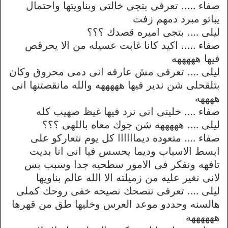
صفاء ….. تعرفى بتجى خالتى وبناويتها واحتمال
يباتو مبرد دمهم زفت
ليلى …. بتجى اميره قصدك ؟؟؟
صفاء ….. اكيد كانا غابت عسيله من الا يحرقص
فيها هههههه
ليلى …. تعرفى مش عارفه انى دمى محروق وكان
بتلقحلى شن ندير فيها هههههه والله مانقصتنها انى
ههههه
صفاء …. خلينى انى نرد فيها غيظ صهيب كله
ليلى …. هههههه شن جوك معاه باللهى ؟؟؟
صفاء …. متعوده ديماااااا كل يوم نتعاركو على
ابسط الاسباب وديما يحسس فيا انى انا بديت
تافهه ونفكر فى الامور سطحيه جدا وسبب بس
لانى نغير عليه من زميلته الا الله عالم بناويها
ليلى …. تعرفى ننصحك نصيحه خفى روحك كملى
هالسنه وحددو موعد العرس وخليها طق من قهرها
ههههههه