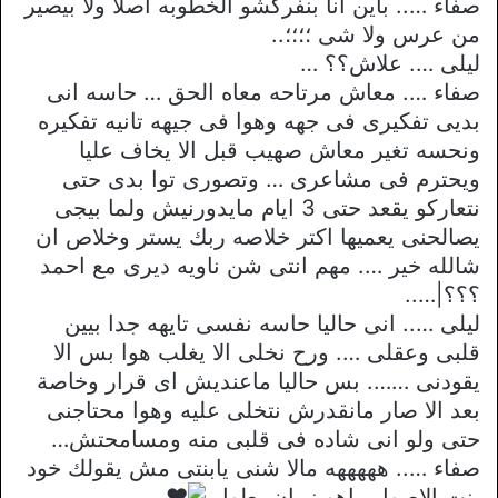
صفاء ….. باين انا بنفركشو الخطوبه اصلا ولا بيصير
من عرس ولا شى ؛؛؛؛..
ليلى …. علاش؟؟ …
صفاء …. معاش مرتاحه معاه الحق … حاسه انى
بديى تفكيرى فى جهه وهوا فى جيهه تانيه تفكيره
ونحسه تغير معاش صهيب قبل الا يخاف عليا
ويحترم فى مشاعرى … وتصورى توا بدى حتى
نتعاركو يقعد حتى 3 ايام مايدورنيش ولما بيجى
يصالحنى يعميها اكتر خلاصه ربك يستر وخلاص ان
شالله خير …. مهم انتى شن ناويه ديرى مع احمد
؟؟؟|…..
ليلى ….. انى حاليا حاسه نفسى تايهه جدا بيين
قلبى وعقلى …. ورح نخلى الا يغلب هوا بس الا
يقودنى ……. بس حاليا ماعنديش اى قرار وخاصة
بعد الا صار مانقدرش نتخلى عليه وهوا محتاجنى
حتى ولو انى شاده فى قلبى منه ومسامحتش…
صفاء ….. هههههه مالا شنى يابنتى مش يقولك خود
بنت الاصول راهو زمان يطول