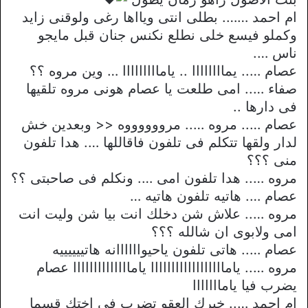
ام احمد ……. بطلى انتى ويااها رغى ولوقنى زايد
وكملو فيسع خلى نطلع نكنس جنان قبل مايجو
ناس ….
عصام ….. يماااااااا .. يامااااااااا … وين مروه ؟؟
صفاء ….. امى طلعت يا عصام هونى مروه تلقيها
فى دارها ..
عصام ….. مروه ….. مرووووووه << وبعدين خش
لدار ولقها تتكلم فى تلفون فاقاللها …. هدا تلفون
منى ؟؟؟
مروه ….. هدا تلفون امى …. ونكلم فى صاحبتى ؟؟
عصام …. هاتيه تلفون هاتيه …
مروه ….. علاش شن دخلك انت بيا شن وليت انت
امى ولابوى ان شالله ؟؟؟
عصام ….. هاتى تلفون ياحيواااااانه هاتييييييه
مروه ….. ياماااااااااااااااااا ياماااااااااااااا عصام
يضرب فيا يامااااااا
ام احمد ….. خيرك العقو تضرب فى اختك قسما