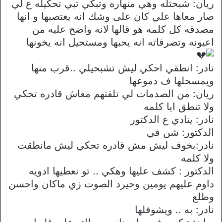
ريان: شبحتله وهي منهاره وتبكي تبي تحكيله ع لي
صار معاها علي كان على وشك انه يغتصبها و انها
مصدقه كل كلمه هو قالها لانه واضح عليه من
اعيونه وتصرفاته انه يحبها ومستحيل انه يخونها
نادر: انطقي احكي ليش تشبحيلي ..قرب منها
ويمسحلها ف دموعها
ريان: من الصدمات لي تلقتهم معاش قادره تحكي
ولا تنطق ايا كلمه
نادر: ينادي ع الدكتور
الدكتور: شن في
نادر:بخوف ليش مش قادره تحكي ليش مانطقت
ولا كلمه
الدكتور : كشف عليها وهكي .. تو نعطيها ادويه
داوم عليهم يومين وحيرد الصوت زي ماكان واحسن
وطلع
نادر: به .. ويشوفلها