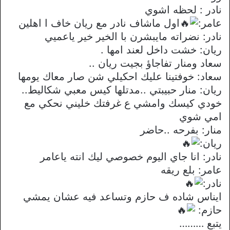
نادر : لحظه اشوي
عامر:
اول ماشاف نادر مع ريان خاف ا اهلين
نادر: نضراته مايبشرن با الخير خير ياعميي
ريان: خشت داخل لعند امها .
سعاد ومنار تفاجاؤ بجيت ريان ..
سعاد: خوفتينا عليك احكيلي شن صار معاك يومها
ريان: منار حبيبتي ..مدتلها كيس معبي شكاليط..
خودي كيسك وامشي ع غرفتك خليني نحكي مع
امي شوي
منار: بفرحه ..حاضر
ريان:
نادر: انا جاي اليوم خصوصي ليك انته ياعامر
عامر: بلع ريقه
نادر:
ايناس شاده ف حازم وتساعد فيه عشان يمشي
حازم:
يتبع ………