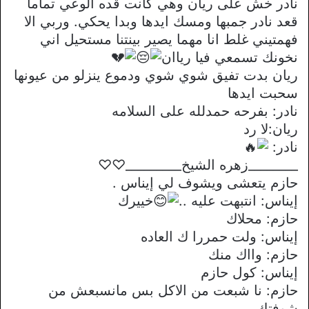
نادر خش على ريان وهي كانت قده الوعي تماما
قعد نادر جمبها ومسك ايدها وبدا يحكي. وربي الا
فهمتيني غلط انا مهما يصير بينتنا مستحيل اني
نخونك تسمعي فيا رياان
ريان بدت تفيق شوي شوي ودموع ينزلو من عيونها
سحبت ايدها
نادر: بفرحه حمدلله على السلامه
ريان:لا رد
نادر:
________زهره الشيخ_________♡♡
حازم يتعشى ويشوف لي إيناس .
إيناس: انتبهت عليه ..
خييرك
حازم: محلاك
إيناس: ولت حمررا ك العاده
حازم: وااك منك
إيناس: كول حازم
حازم: نا شبعت من الاكل بس مانسبعش من
شوفتك .