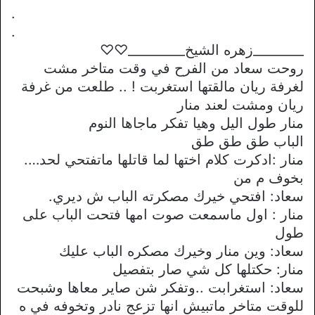
.
.
________زهره الشيخ_________♡♡
روحت سعاد من الفرح في وقت متاخر مشت
لغرفة ريان مالقتها استغربت ! .. طلعت من غرفة
ريان ومشت لعند منار
منار طول اليل وهيا تفكر ماجاها النوم
الباب طق طق طق
منار :ادكرت كلام اختها لما قاتلها ماتفتحي لحد….
بخوف م من
سعاد: افتحي خيرك مصكرته الباب ش ديري.
منار : اول ماسمعت صوت امها فتحت الباب على
طول
سعاد: وين منار وخيرك مصكره الباب عليك
منار: حكتلها كل شي صار بتفصيل
سعاد: استغرابت ..وتفكر شن صاير معاها وشبحت
للوقت متاخر ماتبيش انها تزعج نادر وتخوفه في ه