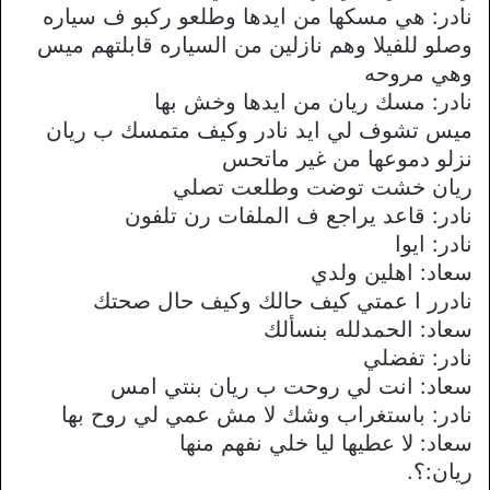
نادر: هي مسكها من ايدها وطلعو ركبو ف سياره
وصلو للفيلا وهم نازلين من السياره قابلتهم ميس
وهي مروحه
نادر: مسك ريان من ايدها وخش بها
ميس تشوف لي ايد نادر وكيف متمسك ب ريان
نزلو دموعها من غير ماتحس
ريان خشت توضت وطلعت تصلي
نادر: قاعد يراجع ف الملفات رن تلفون
نادر: ايوا
سعاد: اهلين ولدي
نادرر ا عمتي كيف حالك وكيف حال صحتك
سعاد: الحمدلله بنسألك
نادر: تفضلي
سعاد: انت لي روحت ب ريان بنتي امس
نادر: باستغراب وشك لا مش عمي لي روح بها
سعاد: لا عطيها ليا خلي نفهم منها
ريان:؟.