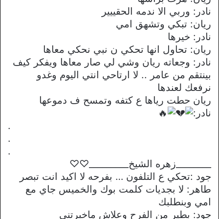
نادر: وربي الا ندمه الحقييير
ريان: تبكي وتشهق امي
نادر: خيرها
ريان: تحاول انها تحكي ن نبي نحكي معاها
نادر: وجعاته ريان وشي لي صار معاها ويفكر كيف
بينتقم من عامر .. لا ارتاحي انتي اليوم وغدو
نرفعك لعندها
ريان حطت رياها ع كتفه وتمسح ف دموعها
نادر:
.
.
.
________زهره الشيخ_________♡♡
جود :تحكي ع التلفون … بفرحه لا اكيد انت تبصر
طاهر: لا بجديات كلمت بوك والخميس جاي مع
امي وبنطلبك
جود: بطير من الفرح وعلاش ماخبرتني