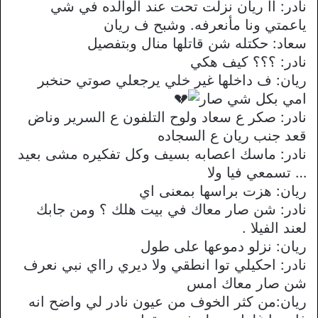
نادر: اا ريان نزلت تحت عند الوالده في شي
ياعمتي ونا مأنعرفه. وشبح ف ريان
سعاد: حكتله شن قاتلها منال وبتفصيل
نادر: ؟؟؟ كيف هكي
ريان: ف داخلها غير خلي يرجعلي صوتي حنخبر
امي بكل شي صار
نادر: صكر ع سعاد ولوح التلفون ع السرير وناض
قعد جنب ريان ع السجاده
نادر: ماسك اعصابه بسيف وكل تفكيره مشى بعيد
… تسمعي فيا ولا
ريان: هزت براسها بمعنى اي
نادر: شن صار معاك في بيت هلك ؟ ومن جابك
لعند الفيلا .
ريان: نزلو دموعها على طول
نادر: احكيلي توا انطقي ولا ديري رااي نبي نعرف
شن صار معاك امس
ريان:من كثر الخوف من عيون نادر لي واضح انه