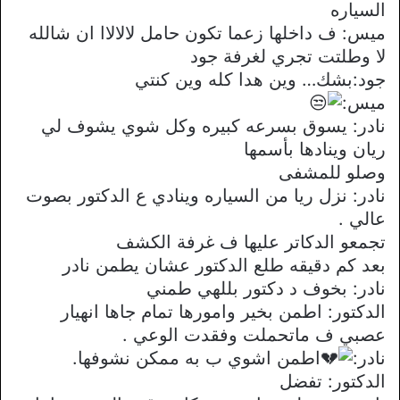
السياره
ميس: ف داخلها زعما تكون حامل لالالاا ان شالله
لا وطلتت تجري لغرفة جود
جود:بشك… وين هدا كله وين كنتي
ميس:
نادر: يسوق بسرعه كبيره وكل شوي يشوف لي
ريان وينادها بأسمها
وصلو للمشفى
نادر: نزل ريا من السياره وينادي ع الدكتور بصوت
عالي .
تجمعو الدكاتر عليها ف غرفة الكشف
بعد كم دقيقه طلع الدكتور عشان يطمن نادر
نادر: بخوف د دكتور بللهي طمني
الدكتور: اطمن بخير وامورها تمام جاها انهيار
عصبي ف ماتحملت وفقدت الوعي .
نادر:
اطمن اشوي ب به ممكن نشوفها.
الدكتور: تفضل