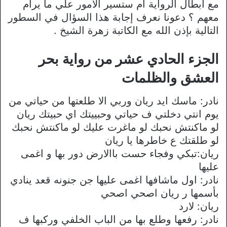
مع ابطال الرواية ام ستسير الأمور علي ما يرام
معهم ؟ دعونا نعرف إجابة هذا السؤال في السطور
التالية بإذن الله مع الكاتبة زهرة الشيخ .
الجزء الحادي عشر من رواية بحر
العشق والظلمات
نادر: ماسك ايد ريان وربي الا طلعتها من حياتي من
يوم انتي دخلتي ف حياتي وحبييتك اي حبيتك ريان
لو ماكنتش نحبك لو ماغرت عليك لو ماكنتش نحبك
لو طلقتك ع خاطرها يا ريان
ريان:تبكي وفجاء حست باالارض دور بها و اغمى
عليها
نادر: اول ماشافها اغمى عليها جن جنونه قعد ينادي
بأسمها ر ريان اصحي اصحي
ريان: لارد
نادر: رفعها وطلع بها من الباب الخلفي وركبها ف