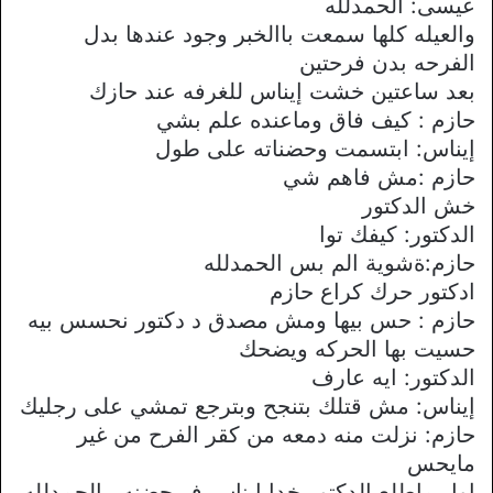
عيسى: الحمدلله
والعيله كلها سمعت باالخبر وجود عندها بدل
الفرحه بدن فرحتين
بعد ساعتين خشت إيناس للغرفه عند حازك
حازم : كيف فاق وماعنده علم بشي
إيناس: ابتسمت وحضناته على طول
حازم :مش فاهم شي
خش الدكتور
الدكتور: كيفك توا
حازم:ةشوية الم بس الحمدلله
ادكتور حرك كراع حازم
حازم : حس بيها ومش مصدق د دكتور نحسس بيه
حسيت بها الحركه ويضحك
الدكتور: ايه عارف
إيناس: مش قتلك بتنجح وبترجع تمشي على رجليك
حازم: نزلت منه دمعه من كقر الفرح من غير
مايحس
اول ماطلع الدكتور خدا إيناس ف حضنه ..الحمدلله