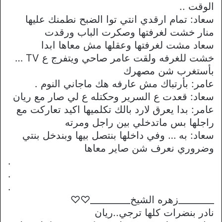
الوقت ..
سعاد: تمام ارقدي انتي توا الضبح نطمنك عليها
منار خشت لغرفتها وصكرت الباب ورقدت
سعاد مشت لغرفتها وعقلها مش معاها ابدا
خشت للغرفه ولقت عامر صاحي ويتفرج ع TV …
بأستغرب شن مصهرك
عامر: بأرتباك مش عارفه هك ماجاني النوم .
سعاد: قعدت ع السرير وحكتله ع لي صار مع ريان
عامر: بدا يعرق لارد بالك تكلميها اكيد تعاركت مع
راجلها بس ماتدخلي بين راجل ومرته
سعاد: به … وفي داخلها بنتصل بيها وبندخل بنتي
وضروري نعرف شن صاير معاها
.
.
.
________زهره الشيخ_________♡♡
نادر بنضرات كلها ترجي..ريان