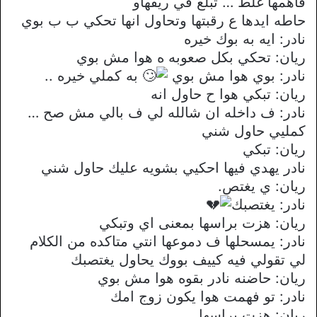
فاهمها غلط … تبلع في ريقهاو
حاطه ايدها ع رقبتها وتحاول انها تحكي ب ب بوي
نادر: ايه به بوك خيره
ريان: تحكي بكل صعوبه ه هوا مش بوي
نادر: بوي هوا مش بوي
به كملي خيره ..
ريان: تبكي هوا ح حاول انه
نادر: ف داخله ان شالله لي ف بالي مش صح …
كمليي حاول شني
ريان: تبكي
نادر يهدي فيها احكيي بشويه عليك حاول شني
ريان: ي يغتص.
نادر: يغتصبك
ريان: هزت براسها بمعنى اي وتبكي
نادر: يمسحلها ف دموعها انتي متاكده من الكلام
لي تقولي فيه كييف بووك يحاول يغتصبك
ريان: حاضنه نادر بقوه هوا مش بوي
نادر: تو فهمت هوا يكون زوج امك
ريان: هزت براسها