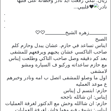
ريان: تبكي رفعت ايد نادر وحطاته على قلبها
نادر:
قلبيي…
.
.
.
________زهره الشيخ_________♡♡
الصبح
ايناس تساعد في حازم. عشان يبدل وحازم كلم
صاحب التاكسي عشان يجيهم ويرفعهم للمشفى
بعد كم دقيقه وصل صاحب التاكي وطلعت إيناس
مع حازم ساعداته وركبو ف السياره ومشو
لامشفى
اول ما وصلو للمشفى اتصل ب امه ونادر وخبرهم
ع موعد العمليه
حازم: ابتسم ل إيناس
إيناس: ان شالله ناجحه
حازم: ان شاالله وخش مع الدكتور لغرفة العمليات
إيناس: تشوف فيه وهوا خاش لغرفة العمليات