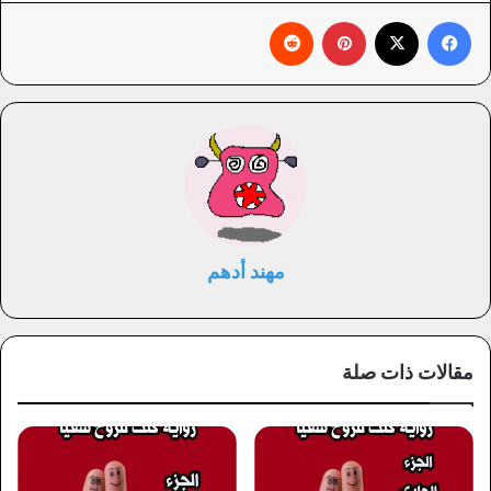
فيسبوك
X
بينتيريست
‏Reddit
مهند أدهم
مقالات ذات صلة