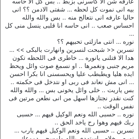
عارفه شن الا كاسرنى بزبط .. بس كل الا حاسه
بيه انى نموت كل لحظه … شفتى الادمن ؟؟ انى
حاليا عارفه انى نتعالج منه .. بس والله والله
احساس صعب .. انى حاسه انا قلبى ينسل منى كل
…
نوره … انتى مازلتى تحبيهم ؟؟
نسرين << شبحت لنسرين وانهارت بالبكى >> …
هدا الا قتلنى يانوره … خاطرى فى اللحظه تكون
مريم جنبى ونغمرها .. او نسمغ صوت وائل ويحظ
ايده هليا ويطبطب عليا ويحسسنى انا بكرا احسن
… انى مش نعاند فى ربى او نتدخل فى حكمته ..
بس ياريت .. خلى وائل يخونى بس … والله والله
كنت نقدر نجتازها اسهل من انى نطعن مرتين فى
نفس الوقت ..
نوره .. حسبى الله ونعم الوكيل فيهم … حسبى
ربك فيهم وهوا رح ياخد الحق ..
نسرين .. حسبى الله ونعم الوكيل فيهم يارب …
نوره .. خلاص استهدى بالله وامسحى دموعك