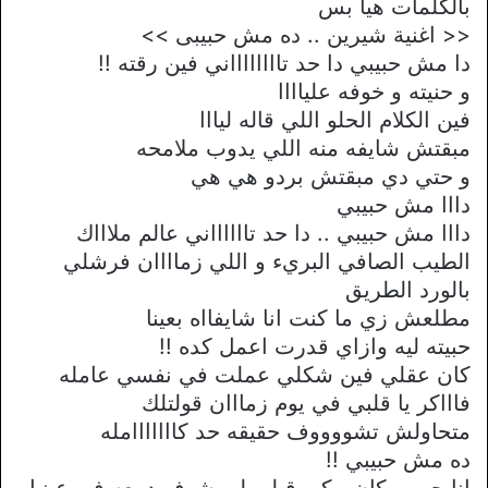
بالكلمات هيا بس
<< اغنية شيرين .. ده مش حبيبى >>
دا مش حبيبي دا حد تااااااااني فين رقته !!
و حنيته و خوفه علياااا
فين الكلام الحلو اللي قاله ليااا
مبقتش شايفه منه اللي يدوب ملامحه
و حتي دي مبقتش بردو هي هي
دااا مش حبيبي
دااا مش حبيبي .. دا حد تااااااني عالم ملاااك
الطيب الصافي البريء و اللي زماااان فرشلي
بالورد الطريق
مطلعش زي ما كنت انا شايفااه بعينا
حبيته ليه وازاي قدرت اعمل كده !!
كان عقلي فين شكلي عملت في نفسي عامله
فاااكر يا قلبي في يوم زمااان قولتلك
متحاولش تشووووف حقيقه حد كااااااامله
ده مش حبيبي !!
انا حبيبي كان يبكي قبلي لو يشوف دمعه في عينيا