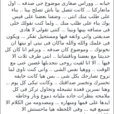
خيانه .. ووراس صغارى موضوع جى صدفه .. اول
ماتعاركنا … كانت تتصل بيا باش تصلح بينا .. بناء
على طلب منك انتى … وضفنا بعضنا على فيس
بوك بناء على طلب منك .. ولما كنت نقولك خلى
فى مسافه بينها وبينا … كنتى تقولى لا هادى
صديقتى وانى واتقه فيها ومستحيل تفكر … ويكون
فى علمك والله والله ماكان فى نيتى او نيتها ان
نخونوك .. وموضوع كان صدفه .. وبرغم انا كان كل
حديتنا مع بعضنا وناقشاتنا .. انتى طرف تلات الا
فيها .. الا انا لقيت روحى ننجدبلها غصبن عنى مع
الوقت .. ووهيا نفس الشى .. وانى كنت ناوى لما
نروح نصارحك بكل شى .. بس هيا كانت خايفه
تخسرك وتخسر صداقتك .. وكانت تبكى كل يوم …
وهنا نسرين قعدة تشبحله وتحاول تركز فى كل
ملامحه بنظرات حاده مليانه دموع ونار وحاطه
ايدها على فمها ومنهاره … ومصدومه من الكلام الا
تسمع فيه … وفى اللحظه هيا ماحستش الا