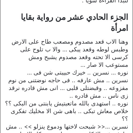
لنبدأ القراءة سوياً .
الجزء الحادي عشر من رواية بقايا
امرأة
وهنا الاب قعد مصدوم ومصعب طاح على الارض
وطبس لوطه وقعد يبكى … والا ب تلوح على
كرسى الا تحته وقعد مصدوم يشبح ومش
مستوعب الا صار …
نوره … نسرين .. خيرك حبيبتى شن فى …
نسرين .. مش عارفه .. فى حاجه نوضتنى من نوم
مفزوعه .. وقبضتلى قلبى … انى مش قادره نرقد
زى ناس .. مش قادره ..
نوره .. استهدى بالله ماتعبتيش يابنتى من البكى ؟؟
خلاص معاش تبكى .. باهى شن الا مخليك تفكرى
؟؟
نسرين …<< شبحت لاختها ودموع ينزلو >> .. مش