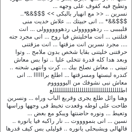
وتطيح فيه كفوف على وجهه …
نسرين .. << مع انهيار بالبكى >> $$$&&*..
$$$&&* … انى حبيتك … علاش خديت منى
قلببببى … ردهووووولى ردهوووووولى … انت
قتلتنى … انت ماخليتش فيا روح … انى مجرد جته
…. مجرد نسرين انت مزقتها … انت مزقتنى
حرقتنى خليتنى بقايا شخص بدون ملامح .. وتوا
وبعد هدا كله قدرة تتخلى عليا .. توا بس معاش
تبينى .. معاش نصلح بيك … كرت وانتهى شحنه ..
كندره لبستها ومسزقتها … اطلع براااااا … انى
معاش نبى نشوفك من اليوووووم
اطلللللللللللللللللللللللللللللللللع
وهنا وائل طلع يجرى وقربع الباب وراه … ونسرين
طاحت على لوطه وقعدت تخبط فى وجهها وراسها
وتعيط … ونوره حاضنتها ويبكو مع بعض …
نسين … انى بنمووووت … نار راكبه فيا يانوره ..
قالهالى ويشبحلى يانوره .. قوليلى بس كيف قدرها