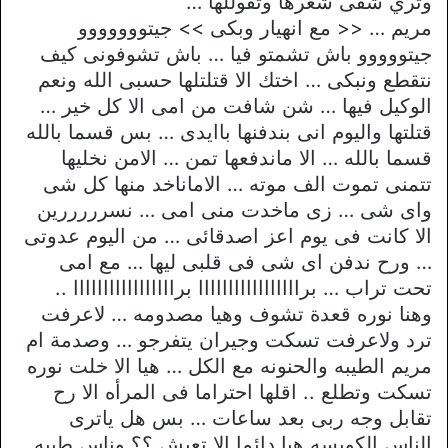
وتري شفى شعرها وتقوللها …
مريم … << مع انهيار وبكى >> جيتووووووو
جيتووووو باش تشمتو فيا … باش تشوفونى كيف
نتقطع ونبكى … اختك الا قتلتلها حسبى الله ونعم
الوكيل فيها … شن شافت من امى الا كل خير …
قتلتها واليوم انى بندفنها باايدى … بس قسما بالله
قسما بالله … الا ماندفعها تمن … الامن نخليها
تتمنى تموت الف موته … الاماناخد منها كل شى
واى شى … زى ماخدت منى امى … نسرررررين
الا كانت فى يوم اعز اصدقائى … من اليوم عدوتى
… ورح ندفن اى شى فى قلبى ليها … مع امى
تحت تراب … برااااااااااااااااا برااااااااااااااااا ..
وهنا نوره قعدة تشوف وهيا مصدومه … لاعرفت
ترد ولاعرفت تسكت وجيران يتفرجو … وصدمة ام
مريم الطيبه والحنونه مع الكل … هيا الا خلت نوره
تسكت وتطلع .. اقلها احتراما فى المرأه الا رح
تقابل وجه ربى بعد ساعات … بس هل ياترى
الناس الكويسه هيا دائما الا تعيش ؟؟ وناس طيبه