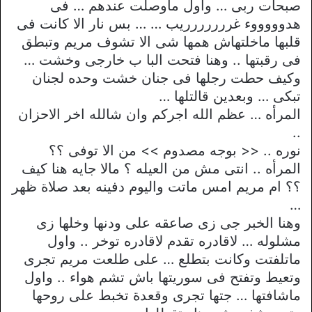
صبحات ربى … واول ماوصلت عندهم … فى
هدوووووء غررررررريب … … بس نار الا كانت فى
قلبها ماخلتهاش همها شى الا تشوف مريم وتبطق
فى رقبتها .. وهنا فتحت البا ب خارجى وخشت …
وكيف حطت رجلها فى جنان خشت وحده لجنان
تبكى … وبعدين قالتلها …
المرأه … عظم الله اجركم وان شالله اخر الاحزان
..
نوره .. << بوجه مصدوم >> من الا توفى ؟؟
المرأه .. انتى مش من العيله ؟ مالا جايه هنا كيف
؟؟ ام مريم امس ماتت واليوم دفينه بعد صلاة ظهر
…
وهنا الخبر جى زى صاعقه على ودنها وخلها زى
مشلوله … لاقادره تقدم لاقادره توخر .. واول
ماتلفتت وكانت بتطلع … على طلعت مريم تجرى
وتعيط وتفتح فى سوريتها باش تشم هواء .. واول
ماشافتها … جتها تجرى وقعدة تخبط على روحها