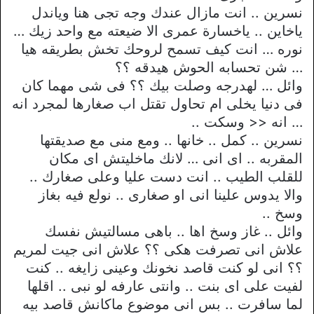
نسرين .. انت مازال عندك وجه تجى هنا وياندل
ياخاين .. ياخسارة عمرى الا ضيعته مع واحد زيك …
نوره … انت كيف تسمح لروحك تخش بطريقه هيا
… شن تحسابه الحوش هيدقه ؟؟
وائل … لهدرجه وصلت بيك ؟؟ فى شى مهما كان
فى دنيا يخلى ام تحاول تقتل اب صغارها لمجرد انه
… انه << وسكت ..
نسرين .. كمل .. خانها .. ومع منى مع صديقتها
المقربه .. اى انى … لانك ماخليتش اى مكان
للقلب الطيب .. انت دست عليا وعلى صغارك ..
والا يدوس علينا انى او صغارى .. نولع فيه بغاز
وسخ ..
وائل .. غاز وسخ اها .. باهى مسالتيش نفسك
علاش انى تصرفت هكى ؟؟ علاش انى جيت لمريم
؟؟ انى لو كنت قاصد نخونك وعينى زايغه .. كنت
لفيت على اى بنت .. وانتى عارفه لو نبى .. اقلها
لما سافرت .. بس انى موضوع ماكانش قاصد بيه