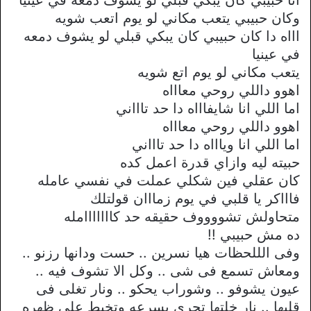
وكان حبيبي يتعب مكاني لو يوم اتعب شويه
اااه دا كان حبيبي كان يبكي قبلي لو يشوف دمعه
في عينيا
يتعب مكاني لو يوم اتع شويه
اهوو داللي روحي معاااه
اما اللي انا شايفاااه دا حد تاااني
اهوو داللي روحي معاااه
اما اللي انا وياااه دا حد تاااني
حبيته ليه وازاي قدرة اعمل كده
كان عقلي فين شكلي عملت في نفسي عامله
فاااكر يا قلبي في يوم زمااان قولتلك
متحاولش تشووووف حقيقه حد كااااااامله
ده مش حبيبي !!
وفى الللحظات هيا نسرين .. حست ودانها رزنو ..
ومعاش تسمع فى شى .. وكل الا تشوف فيه ..
عيون يشوفو .. وشوراب يحكو .. ونار تغلى فى
قلبها .. نار خلتها تجرى بسرعه وتخبط على ظهره