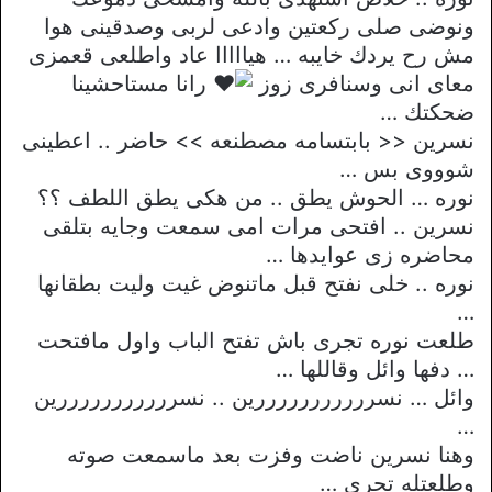
ونوضى صلى ركعتين وادعى لربى وصدقينى هوا
مش رح يردك خايبه … هيااااا عاد واطلعى قعمزى
معاى انى وسنافرى زوز
رانا مستاحشينا
ضحكتك …
نسرين << بابتسامه مصطنعه >> حاضر .. اعطينى
شوووى بس …
نوره … الحوش يطق .. من هكى يطق اللطف ؟؟
نسرين .. افتحى مرات امى سمعت وجايه بتلقى
محاضره زى عوايدها …
نوره .. خلى نفتح قبل ماتنوض غيت وليت بطقانها
…
طلعت نوره تجرى باش تفتح الباب واول مافتحت
… دفها وائل وقاللها …
وائل … نسرررررررررررين .. نسرررررررررررين
…
وهنا نسرين ناضت وفزت بعد ماسمعت صوته
وطلعتله تجرى …