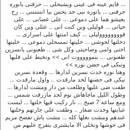
… قايم عينه فى عينى ويشبحلى … حرقنى يانوره
حرقنى … يانوره نبى حد يحس بيا انننننننى … رح
يعيشو هما على دموعى … على عصابى … على
حياتى … قوليلى وين كنت انى .. عثلى وين كان
قووووووووليلى … كيف امنتها على اسرارى …
دخلتها لحوشى … خليتها تمسحلى دموعى … خليتها
اختى وامى وصاحبتى وكل شى .. طعنونى يانسرين
طعنونى … بنموووووت انى >> وتخبط على قلبها
وتبكى فى حضن نوره >>
وهنا نوره خدت نسرين لدارها … وقعدة نسرين
تبكى فى حضنها لحد مارقدت .. واول مارقدت …
طفت ضى عليها وطلعت من دار ومشت لدارها …
وطول الليل ماجاهاش نوم لحد مازرقت شمس …
ومع ساعه 7 صبح … نار ركبت فيها خلتها … لبست
عبايتها وخدت صغار .. وطقت على جارتهم وخلتها
عندهم ومشت بغلها كله … مشت باش تفضح مريم
فى حوشها وتخلى الا مايشترى يتفرج عليهم من