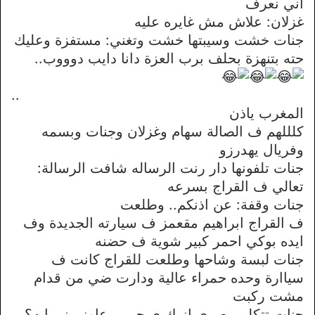
اني نعرف
غزلان: علاش مش غايره عليه
جنات خشت وسيبتها خشت وتغني: مستفزة وعليك
حته بتنهزة بحلف برب العزة دانا دايب دوووب..
..
المغرب ياذن
كلللهم ف الصالة سهام وغزلان وجنات وبسمه
وفريال يهدرزو
جنات تلفونها دار رنت الرساله شافت الرسالة:
تعالي ف القراج بسرعه
جنات وقفة: عن اذنكم.. وطلعت
ف القراج ابراهيم مقعمز ف سيارته الجديدة وف
ايده بوكي احمر كبير شوية ف حضنه
جنات لبسة وشاحها وطلعت للقراج كانت ف
سياارة وحده حمراء عالية ودارت ضي من قدام
مشت ركبت
جنات تتكلم مصري.ازيك ي حبيبي عاوز مني ايه؟