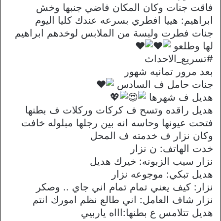
فاقت جنات وكان المكان فاضي جنبها وخش
ابراهيم: هييا افطري بسرعه عندك كليا اليوم
جنات فطرت ولبسة من الملابس لوخدهم ابراهيم
لها وطلعو
#تسريع_الاحداث
بعد مرور تمانيه شهور
جنات حامل ف السادس
هديل ف شهرها
هديل راقده وتسح ف كركات وركلات ف بطنها
فتحت عيونها وحاسه انه بين رجلها مبلوله خافت
وكان نزار ف خدمته ف المحل
خدت الهاتف: ن نزار
نزار سيب الزبونه: خيرك هديل
هديل تبكي: موجوعه نزار
نزار: كيف يعني تمام تمام اني جاي .. وصكر
نزار شاف العامل: اني طالع نظم امورك انتم
هديل تتلامس ع بطنها:اااه ياربيي