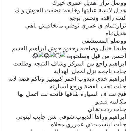
ووصل نزار :هديل عمري خيرك
هديل لابسة عبايتها وخايفه: نضفت الحوش و ك
كنت راقده ونحس بوجع
نزار:تمام ي عمري نوضي ماتخافيش باهي
هديل:باه
ووصلو المستشفى
طبعاا خليل وصاحبه رجعوو حوش ابراهيم القديم
احسن من قبل وصلحووه
ابراهيم راجع من المركز وشاف النتيجه وطلعت
جنات ناجحه نزل لمحل الهداية
ابراهيم خدي دبدوب احمر كبييييير وتاكم فضة لانه
جنات تحب الفضة ورجع لسيارته
فتح نت ف السيارة شافها فاتحه نت اتصل بها
مكالمه فيديو
جنات ردت:هااي
ابراهيم وراها الدبوب:شوفي شن جايب لبنوتي
جنات ابتسمت:ي عمرري محلاه