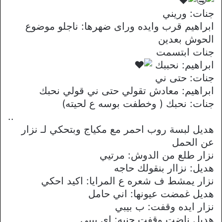
جنات: وريني
ابراهيم قرب وايده وراى ضهرها: ناجلو موضوع
الحوش بعدين
جنات ابتسمت
ابراهيم: نحببك
جنات: حتى ني
ابراهيم: معادش تقولي حتى ني قولي نحبك
جنات: نحبك ( وخطفت بوسه ع لحيته)
..
هديل لبسة روب احمر مع مكياج وبتحكي لـ نزار
عن الحمل
نزار طلع من الدوش: مرتيي
هديل: نزاار بنقولك حاجه
نزار يمشط ف شعره ع المرايا: اكيد احكي
هديل غمضت عيونها: اني حامل
نزار ايده وقفت: ب بيبي
هديل ناضت وقفت جنبه: اي بيبي