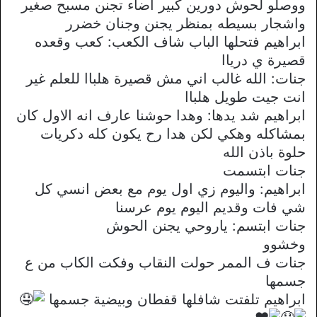
ووصلو لحوش دورين كبير اضاء تجنن مسبح صغير
واشجار بسيطه بمنظر يجنن وجنان خضرر
ابراهيم فتحلها الباب شاف الكعب: كعب وقعده
قصيرة ي درياا
جنات: الله غالب اني مش قصيرة هلباا للعلم غير
انت جيت طويل هلباا
ابراهيم شد يدها: وهدا حوشنا عارف انه الاول كان
بمشاكله وهكي لكن هدا رح يكون كله دكريات
حلوة باذن الله
جنات ابتسمت
ابراهيم: واليوم زي اول يوم مع بعض انسي كل
شي فات وقديم اليوم يوم عرسنا
جنات ابتسم: ياروحي يجنن الحوش
وخشوو
جنات ف الممر حولت النقاب وفكت الكاب من ع
جسمها
ابراهيم تلفتت شافلها قفطان وبيضية جسمها