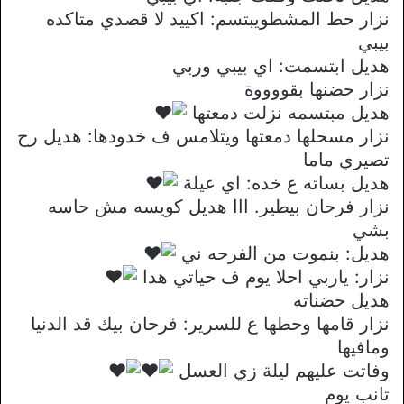
نزار حط المشطويبتسم: اكييد لا قصدي متاكده
بيبي
هديل ابتسمت: اي بيبي وربي
نزار حضنها بقووووة
هديل مبتسمه نزلت دمعتها
نزار مسحلها دمعتها ويتلامس ف خدودها: هديل رح
تصيري ماما
هديل بساته ع خده: اي عيلة
نزار فرحان بيطير. ااا هديل كويسه مش حاسه
بشي
هديل: بنموت من الفرحه ني
نزار: ياربي احلا يوم ف حياتي هدا
هديل حضناته
نزار قامها وحطها ع للسرير: فرحان بيك قد الدنيا
ومافيها
وفاتت عليهم ليلة زي العسل
تانب يوم