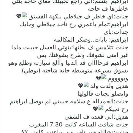
ابراهيم ابتسم:اني راجع نجيبلك معاي حاجه بنتي
خاطرها ف حاجه
جنات:اي خاطر ف جيلاطي بنكهة الفستق
ابراهيم:تمام ياعمري رح ناخد جيلاطي وجايك
جناات:باي
ابراهيم: بايات..وصكر المكالمه
جنات تتلامس ف بطنها:بنوتي العسل حبيبت ماما
غير امتى نشوفك ونفرح بشوفتك بس
ابراهيم فرحاااان قد الدنيا واالع سيارته وطلع وهو
يسوق بسرعه متوسطه جاته شاحنه (بوطي)
وبووووم
هديل ولدت ولد
واتصلو بجنات قالولها
جنات:الحمدلله ع سلامه حبيبتي لم يوصل ابراهيم
رح نجيكم
هديل:اني قعده ف الشفى
جنات شافت الساعه كانت 7.30 المغرب
جنات:نشالله خير تاخر من ساعتين كلمني؟؟