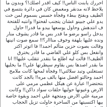
احررك يابنت الناس!! كيف اقدر اصلك!؟ وبدون ما
يلاحظ لانه مدنقر ومغمض كان في دائرة بتتسع في
الطيف وبفتح ببطء وفجأة حسس بسموم لمن خت
يدو علي جبينو عشان يتجنب لفحتو!! وانتبه للفتحة
ف انتدهش وحاول يوسعها بيدو ما قدر!! حاول
يدخل راسو برضو ما قدر بس ما قادر يشوف منار
ونده عليها بلهفة وخوف منااار؟!! سمع صوت انينها
وقالت بصوت حزين متألم احمد!! فا اتوتر اكتر
وانفعل بس كلو علي الفاضي ما قادر يخترق
الطيف!! قالت ليه اطلع ما بتقدر تتقلب عليها!! انا
ما بقدر اصدها بس بقاوم سيطرتها علي!! ما بخليها
تستغلني وتبد سلالتي!! وفجأة لمحها كانت ملامح
احمد وحالتو افضل منها بالف مره!! بالجد كانت
بتحتضر!! عبارة عن هيكل عظمي مرمي على
الارض وعيونها حوليها حلقات سواد داكن!! وكانت
مرمية علي الارض ومتجهة علي احمد وبقوة خاصة
بيها اكتسبتها من الساحرة حاولت تزيل الحجاب