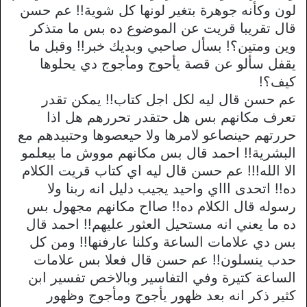
لون وكأنه جوهرة بتغير لونها كل شوية!! عم حسن
قال تقريبا قريت عن الموضوع ده بس ما متذكر
وين ومتين؟! بسأل صاحبي وبديك خبر!! وقبل ما
يقفل سألو عن قصة يأحوج ومأجوج دي يحلوها
كيف؟!
عم حسن قال ليه لكل اجل كتاب!! يمكن تقدر
تعرف مكانهم بس هل حتقدر تحررهم هل اذا
حررتهم حينصاعو لامرها ولا حيعصوها وحتبيدهم مع
البشرية!! احمد قال بس مكانهم مووش ما بيعلمو
الا الله!!! عم حسن قال ليه اي كتاب قريت الكلام
ده!! اتحدى اااي واحيد يجيب دليل انه ربنا ولا
رسوله قال الكلام ده!! صااح مكانهم مجهول بس
ده ما يعني انه مستحيل العثور عليهم!! احمد قال
بس دي علامات الساعة وكلنا عارفنها!! ومن كل
حدب ينسلون!! عم حسن قال فعلا بس علامات
الساعة كتيرة وفي التفاسير وبالاخص تفسير ابن
كثير ذكر انه بعد ظهور يأجوج ومأجوج وظهور