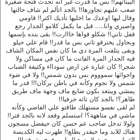
البيناتهم!! بس ما قدرت غير انه تحدث فتحة صغيرة
صعب عليهم تجاوزها!! بالجد اتألم لم شاف حالتها
وقال ليها اوعدك ما اخليها تأذيك اكتر!! قاومي
واصبري وانا….. قبل ما يكمل كلامو الجدار رجع
قفل تاني!! شكلو قواها خااارت!! بقى ينده بإسمها
وبحاول يخترقو تاني بس ما قدر!! قام علي حيلو
وبقى يتلفت المرة دي ما كان نفس المكان الشاف
فيه الجدار المرة الفاتت ما كان في مساكن ولا
شجر!! كان عبارة عن ارض سودااء وكثيفة الضباب
واجوائها سموووم بس بدون شمس!! ولا في ضوء
شمس ولا نجوم وكأنه في باطن بركان!!! قدر ما
يمشي ويبتعد بكون ضايع ماف وجهة ماف طريق
ظاهر؟! بالجد كان تائه حرفيا!!
لم لقى نفسو مستهلك طاقتو علي الفاضي وكأنه
ماشي في متاههة؟! استسلم وقعد لانه بالجد فتر!!
ولولا تدخل صاحب عم حسن كان حيفضل مسجون
هناك للابد وما حيقدر يطلع!! ظهرت ليه الكديسة
القبيل من حيث لا يدري!! ولمن فرح بشوفتها!!