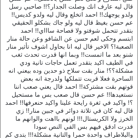
قال ليه عارف انك وصلت الجدار؟!! صاحبي رسل
ولدو يوجهك!! احمد اتخلع وقال ليه ولدو كديس!!
عم حسن بغيظ قال ليه ولو جاك بشكلو الحقيقي
بتقدر تتحمل شوفتو ولا فصاحة ساااي!! احمد
ابتسم وحكى لعم حسن عن الشافو وعن حالة منار
الصعبة!؟ الاخير قال ليه انا بحاول اشوف تأثير منار
شنو بعد ما اتمست!! وبما انها قدرت تحدث ثغب
في الطيف اكيد بتقدر تعمل حاجات تانية ودي
مشكلة؟؟! منار بقت سلاح ذو حدين وده بيعني انه
الساحرة فعلا قربت تتملكها ولدرجة انه بعض
قوتهم بقت مشتركة!! احمد قال يعني صعب اننا
نستعيدها!! عم حسن قال صعب بس ما مستحيل
؟! واكيد في ثغرة رايحة علينا واكيد حنعرفها!! احمد
قال ليه كان في تلاتة دوائر في جبين منار!! زي
الخرز ولا الكريستال!!! لونهم بااهت والوانهم ما
قدرت ادقق فيهم بس الفي النص سودا
والبلاطراف واحدة حمرا والتانية مشكلة!!! بتدي كم