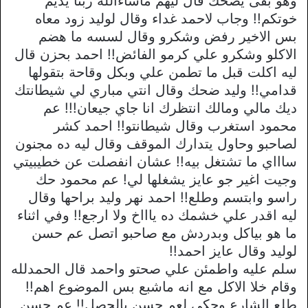
وهو بقى يضحك قال ليهم ماشاءالله ربنا يديم
خوتكم!! وجاب لاحمد غداء وقال لوليد زود معاه
بس الاخير رفض وشكرو وقال لسسه ما هضم
الاكلو وشكرو علي كرمو الفائض!! احمد بحزن قال
ليه اكلت قبل ما تطمن علي وبكل وقاحة بتقولها
قدامي!! وليد ضحك وقال انتي مباري لي شيطانتك
ديك مالي ومالك انتظرك انا جاي جيعان!!! عم
محمود استغرب وقال شيطانتو!! احمد كشر
لصاحبو وحاول يتدارك الموقف وقال ليه ده مجنون
ساااي ما تشتغل بيه!! عشان انفصلت عن خطيبيتي
وجيت اغير جو عايز يشغلها لي! عم محمود حك
راسو وابتسم وطلع!! احمد نهر وليد براحها وقال
ليه اقدر علي خشمك ده ياااخ ولا ارجع!! وفي اثناء
ما هو بياكل وبدردش مع صاحبو اتصل عم حسن
لوليد وقال عايز احمد!!
سلم عليه واطمئن علي صحتو واحمد قال الحمدلله
وقام خلا الاكل مع انه ماشبع بس الموضوع اهم!!
طلع الشارع وحكى لعم حسن بالحصل!! عم حسن