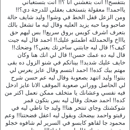
بتتفسح!! انت بتغشني انا ؟!! انت بتستغباني
يااحمد!! معقولة بتستخف بعقلي للدرجة دي؟!!
ومن الزعل قفل الخط في وشو!! وليد شايف حالة
صاحبو وما حبه يزيد العليه وقال ليه ما تشغل بالك
بتعرف اشرف كويس بروق سريع!! بس ليهم حق
ياااخ والحمدلله اطمئنو عليك!! احمد قال ليه جيت
كيف؟! قال ليه جابتني ساحرتك يعني؟! وضحك!!
قال ليه ده عمك حسن!! قال لي انك هنا وكان
خايف عليك شديد!! بيناتكم في شنو الزول ده بقى
مهتم بيك كده!! احمد ابتسم وقال عايز يعرس لي
بنتو!! وليد اتنهد بصعوبة وقال ليه عم حسن شرح
لي الحاصل ووراني صعوبة الموقف الانا عايز ادخل
فيه نفسي وعشانك يا متخلف ممكن نعمل اكتر من
كده!! احمد ضحك وقال ليه بس بتكون قمر
شوكشتك وجاي تنتحر هنا!! وليد جا ناطي ليه في
رقبتو واحمد بيضحك وبقول ليه اعقل فضحتنا!! وعم
محمود جا لقاهو كابسو في السرير لم شافوه خجلو