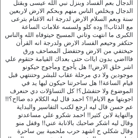
الدجال بعم الفساد وبنزل نبي الله عيسى وبقتل
الدجال وبخلص الناس منهم وبحكم الارض لاربعين
سنة وبعم السلام الارض لدرجة انه الاغنام بترعى
مع الذئاب!! وده كلو ولسسه علامات الساعة
الكبرى ما انتهت وتاني المسيح حيتوفاه الله والناس
حتكفر وحيعم الفساد الارض ولدرجة انه القرأن
حيختفي من الارض وحتفضل المصاحف ورق
فاااضي بدون اياات حتى بعداك القيامة حتقوم علي
اشر خلق الارض!! هل يأجوح ومأجوج حيكونو
موجودين ولا دي مرحلة عقاب للبشر وحتنتهي قبل
قيام الساعة!! هل ساحرتنا حيكون ليها يد في
الموضوع ولا حتفشل؟! كل التساؤلات دي حنعرف
اجوبتها مع الايام!!؟ احمد قال ليه الكلام ده صااح؟!!
عم حسن قال ليه ارجع لكتب التفاسير والبداية
والنهاية لابن كثير!! احمد شكرو علي مساعدتو
وقال ليه اشكر صاحبك بالانابة عني!! وقفل منو
وقال شكلي ح اشهد حرب ملحمية بين ساحرة