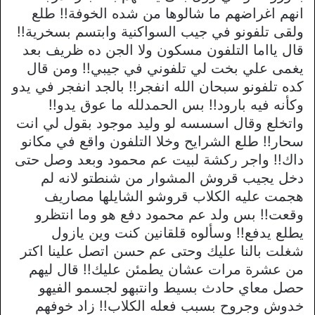
انهم اغراضهم ما شالوها من شده الخوفة!! طلع
ولقى تلفونو في جيب السواكنية وابتسم بسخرية!!
قال يااما التلفون مسكون ولا الجن ده ظريف بعد
يغمى علي بخت لي تلفوني في جيبي!! ومن قال
كده تلفونو سبحان الله انفجر!! بالجد انفجر في يدو
وكأنه فيه بارود!! بس الحمدلله ما عوق يدو!!
واتخلع وقال اسسسه لو وليد موجود بقول لي انت
سحار!! طلع الشرايح وخلا التلفون واقع في مكانو
داك!! واجر ركشة لبيت عم محمود وبعد وصل حتى
دخل يجيب قروش المشوار من شنطتو لانه لم
هجمت عليه الكلاب قروشو الشايلها مصاريف
وقعت!! بس ولد عم محمود دفع هو وما انتظرو
يطلع يدفع!! وسألوه قلقانين كنت وين يازول
شغلت بالنا عليك وحتى عم حسن اتصل علينا اكتر
من عشرة مرات عشان يطمئن عليك!! قال ليهم
حصل معاي حادث بسيط وانتبهو لجسمو الفيهو
خدوش وجروح بسبب فعله الكلاب!! زاد خوفهم