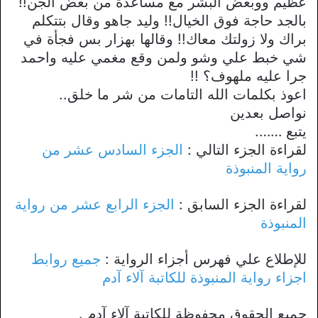
عظيم ووبعض البشر مع مساعدة من بعض الجن!!
بالجد حاجة فوق الخيال!! وليد جاهو وقال بتتكلم
براك ولا زولتك معاك!! وقالها بهزار بس فجأة في
شي خبط علي وشو ولمن وقع مغمي عليه واحمد
جرا عليه ملهوف؟ !!
اعوذ بكلمات الله التامات من شر ما خلق..
نواصل بعدين
يتبع …….
لقراءة الجزء التالي :
الجزء السادس عشر من
رواية المنبوذة
لقراءة الجزء السابق :
الجزء الرابع عشر من رواية
المنبوذة
للإطلاع علي فهرس أجزاء الرواية :
جميع روابط
اجزاء رواية المنبوذة للكاتبة آلاء آدم
جميع الحقوق محفوظة للكاتبة آلاء آدم .