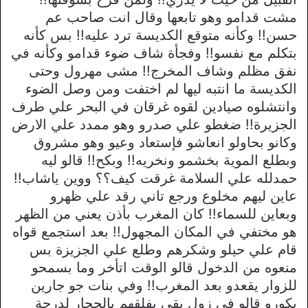
مشت قدامو وهو تابعها وقال انت صاحب عم
حسن!! وكأنه متوقع الكديسة ترد عليه!! بس كأنه
بتكلم مع نفسو!! وفجأة شاف ضوء قدامو وكأنه في
نفق مظلم وشاف المخرج!! مشى مهرول وحتى
الكديسة ما انتبه ليها لم اختفت ومن وصل الضوء
وانتشلوه صيادين لقوه غرقان في البحر علي طرف
الجزيرة!! ضغطو علي صدرو وهو ممدد علي الارض
وكانو بحاولو انعاشو فإستعاد وعيو وهو مشروق
وبطلع الموية بخشمو ونخريه!! وبكح!! قالو ليه
حمدلله علي السلامة غرقت كيف؟؟ ووين ياشاب!!
عاين ليهم مخلوع ورجع تاني رقد علي ظهرو
وبعاين للسماء!! كان المغرب بأذن يعني من الظهر
هو مختفي في المكان المجهول!! بعد استجمع قواه
قام علي حيلو وشكرهم وطلع علي الجزيزة بس
منعوه من الدخول قالو الوقت اتأخر وما بسمحو
للزوار يقعدو بعد المغرب!! وفي بنات جو جارين
بكورو قالو في زول بقى يفلقهم بالحجار لدرجة