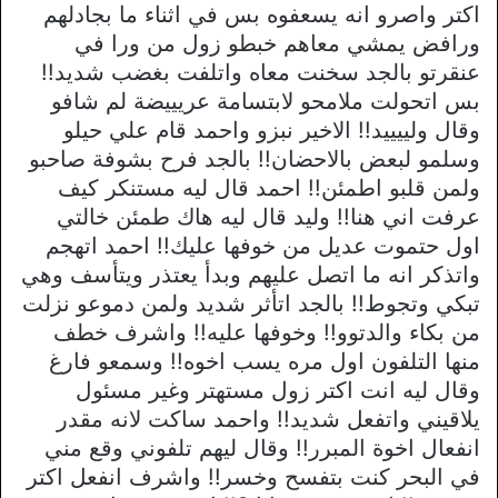
اكتر واصرو انه يسعفوه بس في اثناء ما بجادلهم
ورافض يمشي معاهم خبطو زول من ورا في
عنقرتو بالجد سخنت معاه واتلفت بغضب شديد!!
بس اتحولت ملامحو لابتسامة عريييضة لم شافو
وقال ولييييد!! الاخير نبزو واحمد قام علي حيلو
وسلمو لبعض بالاحضان!! بالجد فرح بشوفة صاحبو
ولمن قلبو اطمئن!! احمد قال ليه مستنكر كيف
عرفت اني هنا!! وليد قال ليه هاك طمئن خالتي
اول حتموت عديل من خوفها عليك!! احمد اتهجم
واتذكر انه ما اتصل عليهم وبدأ يعتذر ويتأسف وهي
تبكي وتجوط!! بالجد اتأثر شديد ولمن دموعو نزلت
من بكاء والدتوو!! وخوفها عليه!! واشرف خطف
منها التلفون اول مره يسب اخوه!! وسمعو فارغ
وقال ليه انت اكتر زول مستهتر وغير مسئول
يلاقيني واتفعل شديد!! واحمد ساكت لانه مقدر
انفعال اخوة المبرر!! وقال ليهم تلفوني وقع مني
في البحر كنت بتفسح وخسر!! واشرف انفعل اكتر