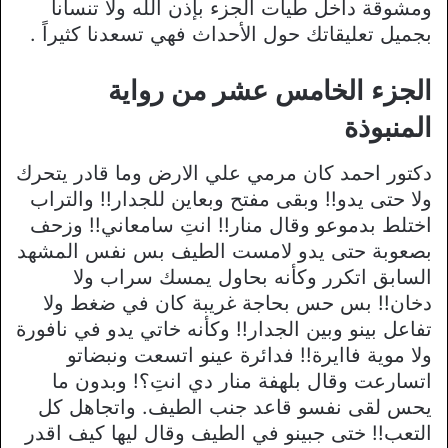
ومشوقة داخل طيات الجزء بإذن الله ولا تنسانا
بجميل تعليقاتك حول الأحداث فهي تسعدنا كثيراً .
الجزء الخامس عشر من رواية
المنبوذة
دكتور احمد كان مرمي علي الارض وما قادر يتحرك
ولا حتى يدو!! وبقى مفتح وبعاين للجدار!! والتراب
اختلط بدموعو وقال منار!! انتِ سامعاني!! وزحف
بصعوبة حتى يدو لامست الطيف بس نفس المشهد
السابق اتكرر وكأنه بحاول يمسك سراب ولا
دخان!! بس حس بحاجة غريبة كان في ضغط ولا
تفاعل بينو وبين الجدار!! وكأنه خاتي يدو في نافورة
ولا موية فاايرة!! فدائرة عينو اتسعت ونبضاتو
اتسارعت وقال بلهفة منار دي انتِ؟! وبدون ما
يحس لقى نفسو قاعد جنب الطيف. واتجاهل كل
التعب!! ختى جبينو في الطيف وقال ليها كيف اقدر