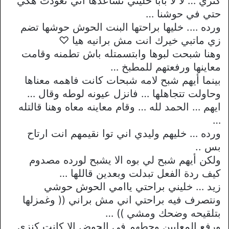
كنزي … لا لا بابا خليني نساعدها اني تعودت هكي
حتي في حوشنا …
ورده …. خليها براحتها البنت الحوش حوشها تضم
زي ماتبي خيرك انت مش برانيه هيا ♡
وهنا شبحت لبوها وابتسمتله باش تطمنه وقامت
معاينها ورفعتهم للمطبخ …
بينما أيهم شبح لامه شبحات كانت فاهمه معناها
وحاولت تتجاهلها … فانزل عيونه لوطه وقال …
ايهم … الحمد لله … وقام معاينه معاه وهنا قالتله
…
ورده … خليهم وليدي اني توا نقيمهم انت ارتاح
بس ..
ولكن أيهم شبح لي بوه الا يشبح لورده مصدوم
كيف ردة الفعل تبدلت وبعدين قاللها …
زيد … خليني براحتي ياامي الحوش حوشي
ونتصرف فيه براحتي اني مش براني (( وغمزلها
بتلقيحه وضحك ومشي )) …
ورفع المعايين وحطهم في الحوض الا كانت كنزي