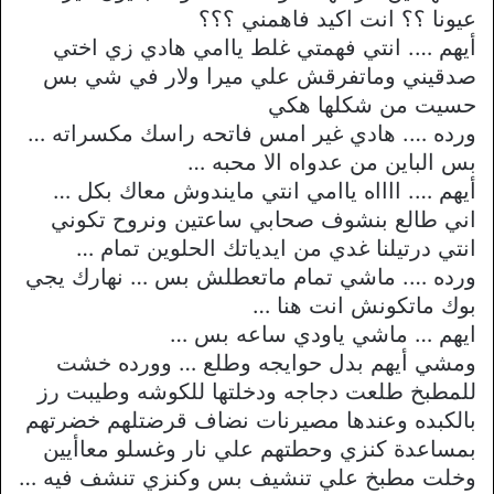
عيونا ؟؟ انت اكيد فاهمني ؟؟؟
أيهم …. انتي فهمتي غلط ياامي هادي زي اختي
صدقيني وماتفرقش علي ميرا ولار في شي بس
حسيت من شكلها هكي
ورده …. هادي غير امس فاتحه راسك مكسراته …
بس الباين من عدواه الا محبه …
أيهم …. ااااه ياامي انتي مايندوش معاك بكل …
اني طالع بنشوف صحابي ساعتين ونروح تكوني
انتي درتيلنا غدي من ايدياتك الحلوين تمام …
ورده …. ماشي تمام ماتعطلش بس … نهارك يجي
بوك ماتكونش انت هنا …
ايهم … ماشي ياودي ساعه بس …
ومشي أيهم بدل حوايجه وطلع … وورده خشت
للمطبخ طلعت دجاجه ودخلتها للكوشه وطيبت رز
بالكبده وعندها مصيرنات نضاف قرضتلهم خضرتهم
بمساعدة كنزي وحطتهم علي نار وغسلو معاأيين
وخلت مطبخ علي تنشيف بس وكنزي تنشف فيه …