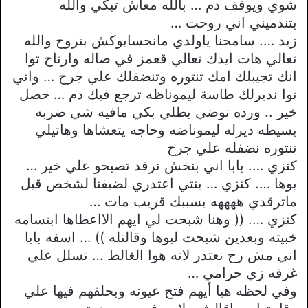
شوي ويوقف دم … بالله معاش تبكي والله
بتندميني اني روحت …
زيد …. سامحنا ياولدي مانحسابوكش بتروح والله
تعالي هات ايدك تعالي قعمز في صاله وارتاح توا
انك تجيبلك امك تنتوره وتنضفلك علي جرح … واني
توا نديرلك طاسة ليموناظه ترجع فيك دم … حصل
خير .. ورده نوضي بطلي بكي مافيه شي ضربه
بسيطه ديرله ليموناضه وحاجه يتعشاها وهاتيلي
تنتوره نضفله علي جرح
كنزي …. بابا اني بنخش نرقد تصبحو علي خير …
بوها …. كنزي … بنتي اعتدري لضيفنا لشخص قبل
ماترقدي ههههه بسببك قريب مات …
كنزي …. (( وهنا شبحت لي ايهم الااعطاها ابتسامه
خبيته وبعدين شبحت لبوها وقالتله )) … اسفه بابا
اني مش رح نعتدر لانه هوا الغالط … تسلل علي
غرفه زي حرامي …
وفي لحظه هيا أيهم فتح عيونه وبحلقهم فيها علي