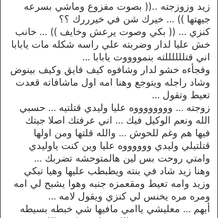
زيد وزوزجته ..(( بصوت مفزوع وماشي بسرعه
جيهتها )) … خيرك شن في خيرررك ؟؟
كنزي … (( بكي وصوت يرعش وخايف )) … خانب
خش عليا لدار وضربته علي راسه شكله مات يابابا
اني قتللللللته بنمووووت يابابا …
وفجأءه خشو لدار وشافوه كيف فايق وكيف بينوض
وشاد راجله ويتوجع وهنا امه اول ماشافاته قعدت
تعيط وتقول …
زوجته … ووووووووه عليا وليدي قتلتيه … حسبي
الله ونعم الوكيل فيك … اني عرفتك اصلا جيتك
فيها هم وغم للحوش … والله قلتها ومن اولها
قتلتيلي وليدي ووووووه عليا وين كنت ياوليدي
وامتي روحت بس لين هالمتوحشه تضربك …
وهنا زيد شاد في بنته ويطبطب عليها وهيا تبكي
وزيد وامه تعيط ومقعمزه جنبه وهوا يشبح لي امه
ومره مره يخنس لي كنزي ويقول لامه …
أيهم … معليشي ياامي مافيها شي خبطه بسيطه