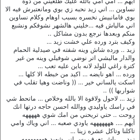
أيهم … امي امي بالله عليك طلعيني من دوة
نساوين … اني زيد نحبه زي بوي ومانعتبرش فيه الا
بوي فامانبيش نخسره بسبب اوهام وكلام نساوين
اني مالياش فيه …خليني هالشهر نشوفكم ونشبع
منكم وبعدها نرجع بدون مشاكل ..
وكيف بترد ورده علي خشت زيد …
زيد .. ورده شاش وينه شفته في صيدلية الحمام
والدار ماليشي اتر نوضي شوفيلي وينه من غير
كترة راغي للولد لانه باين عليه تعب …
ورده … اهو نايضه … اكيد من خبطه الا كلها …
اسكت يالساني خير … (( وناضت وهيا تقلب في
شواربها )) ..
زيد … لاحول ولاقوة الا بالله وخلاص … ماتحط شي
في راسك ياوليدي ووالله احسن حاجه درتها انك
روحت .. حتي تريحني من امك شوي هههههه
أيهم …. هههههههه ياودي صعبه … اني وياك وامي
تاكلنا وتاكل عشره زينا …
زيد …. باش تعرف بس اني شهيد ههههههههه