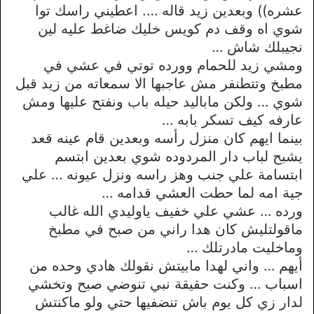
عشره)) وبعدين زيد قاله …. اعطيني راسك توا
شوي اه وقف دم كويس خليك ضاغط عليه لين
نجيبلك شاش …
ومشي زيد للحمام وورده توتي في عشي في
مطبخ وتتطنفر مش عاجبها الا سمعاته من زيد قبل
شوي … ولكن ماباليد حيله باب ونفتح عليها ومش
عارفه كيف تسكر بابه …
بينما ايهم كان منزل رأسه وبعدين قام عينه قعد
يشبح لباب دار المردوده شوي بعدين ابتسم
ابتسامة علي جنب وهز راسه ونزل عيونه … علي
جية امه لما حطت العشي قدامه …
ورده … عشي علي خفيف ياوليدي الله غالب
ماقولتليش كان هدا راني من صبح في مطبخ
وماخليت مادرتلك …
أيهم … واني لهدا مابيتش نقولك هادي وحده من
اسباب … وكنت حقيقة نبي تنوضي صبح وتخشي
لدار زي كل يوم باش تنضفيها حتي ولو ماكنتش