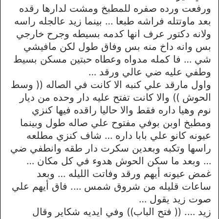
ورفعت ورده صفره للمطبخ ومشت لدارها رقده
بعد ماوتتله فراشه طبعا … بينما زيد عالجله راسه
ولانه دكتور عرف انها كدمه بسيطه وجرح خارجي
بس وانه داخ منه بس وفاق طول لكن مافيشي
شي … فا كمله مدواه وعطاه حبتين مسكن بسيط
وطفي عليه ضي عالي ورقد …
واول مارقد علي كنبه الا كانت في الصاله (( وسط
الحوش )) والا كانت تفتح عليه دار وحده من ديار
نوم وهيا داره فقط والا حاليا راقده فيها كنزي
ومطبخ اوبن بوفي مفتوح علي صاله طول وبينما
عيونه كانو علي بابا داره … شاف كنزي مطلعه
راسها وتكبه وبعدين سكرت دار طقه وانطفي ضي
… وبعد ما سكن الحوش هدوء في كل مكان …
غمض عيونه أيهم ورقد وفاتت الليله … وبعد
ساعات قليله من شروق شمس …. فاق أيهم علي
صوت زيد يقول …
زيد …. (( فتح الباب)) وفي ايديه شكاير وقال