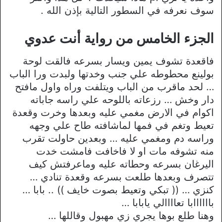
سوف نعرفه في السطور التالية بإذن الله .
الجزء الخامس من رواية أنت عدوي
فاقعدة تشوف يمين ويسار بسرعه فالقت لوحة
بولينع محطوطه علي جنب وخدتها ولبدت ورا الباب
… لحد ماقرب من الباب ويتلفت وراه واول مافتح
دار وخش … رزعاته باللوحه علي راسه جاباته
اكوام في الارض مغمي عليه وبعدها وخرت وقعدة
تعيط وتغم في فمها لماشافته طاح علي وجهه
وراسه دم ومغمي عليه … وبعدين حاولت تقرب
منه تشوفه مات او لا فاخافت فامشت خدت
اليرغان بسرعه وحطاته عليه وماعرفتش كيف
تتصرف وبعدها طلعت بسرعه وقعدة تنادي …
كنزي … (( تبكي وتعيط بصوت خايف )) .. بابا …
باااااابا تعاااالي يابابا …
وهنا طلع بوها يجري زي مهبول وقاللها …