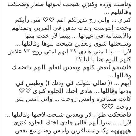
وناضت ورده وكنزي شبحت لخوتها صغار وضحكت
وقالتلهم …
كنزي … واني رح نديرلكم انتم ♡♡ شن رأيكم
وخدت التوست وبدت تدهن في المربي وتمدلهم
والابتسامه في عيونها … بينما لار خدت منها
وشبحتلها شوي وبعدين شبحت لبوها وقالتلها …
لارا …. بابا مني هادي ؟؟ ايهم امتي روح ؟؟ علاش
كلهم اليوم هنا يابابا ؟؟
فاشبحو لبعض كلهم وبعدين انفلق اايهم بالضحك
وقاللها …
أيهم … (( تعالي نقولك في ودنك )) وطبس في
ودنها وقاللها … هادي اختك الحلوه كنزي ♡♡
كانت مسافره وامس روحت … واني امس بس
روحت ♡♡
فاضحكت طول لار وبعدين شبحت لاختها وقالتلها …
لارا ….. ميرا أيهم قالي هادي اختك الحلوه كنزي
ههههههه وكانو مسافرين وامس وصلو مع بعض