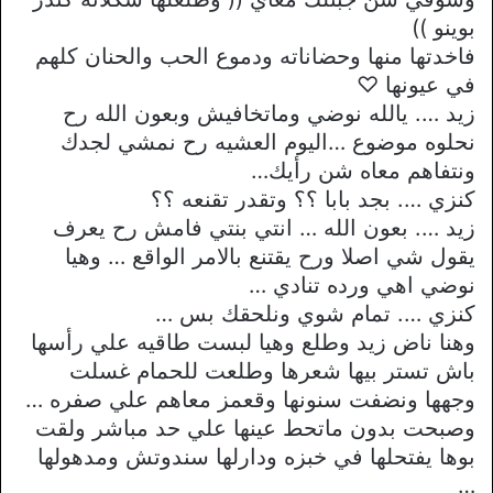
بوينو ))
فاخدتها منها وحضاناته ودموع الحب والحنان كلهم
في عيونها ♡
زيد …. يالله نوضي وماتخافيش وبعون الله رح
نحلوه موضوع …اليوم العشيه رح نمشي لجدك
ونتفاهم معاه شن رأيك…
كنزي …. بجد بابا ؟؟ وتقدر تقنعه ؟؟
زيد …. بعون الله … انتي بنتي فامش رح يعرف
يقول شي اصلا ورح يقتنع بالامر الواقع … وهيا
نوضي اهي ورده تنادي …
كنزي …. تمام شوي ونلحقك بس …
وهنا ناض زيد وطلع وهيا لبست طاقيه علي رأسها
باش تستر بيها شعرها وطلعت للحمام غسلت
وجهها ونضفت سنونها وقعمز معاهم علي صفره …
وصبحت بدون ماتحط عينها علي حد مباشر ولقت
بوها يفتحلها في خبزه ودارلها سندوتش ومدهولها
…