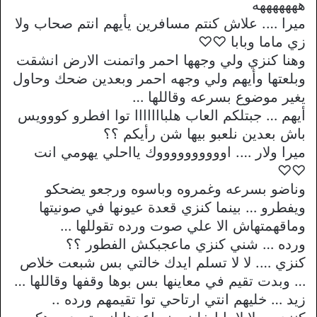
هههههههه
ميرا …. علاش كنتم مسافرين يأيهم انتم صحاب ولا
زي ماما وبابا ♡♡
وهنا كنزي ولي وجهها احمر واتمنت الارض انشقت
وبلعتها وأيهم ولي وجهه احمر وبعدين ضحك وحاول
يغير موضوع بسرعه وقاللها …
أيهم … جبتلكم العاب هلبااااااا توا افطرو كووويس
باش بعدين نلعبو بيها شن رأيكم ؟؟
ميرا ولار …. اووووووووووك يااحلي يهومي انت
♡♡
وناضو بسرعه وغمروه وباسوه ورجعو يضحكو
ويفطرو … بينما كنزي قعدة عيونها في صونيتها
وماقهمتهاش الا علي صوت ورده تقوللها …
ورده … شني كنزي ماعجبكش الفطور ؟؟
كنزي …. لا لا تسلم ايدك خالتي بس شبعت خلاص
… وبدت تقيم في معاينها بس بوها وقفها وقاللها …
زيد … خليهم انتي ارتاحي توا تقيمهم ورده ..