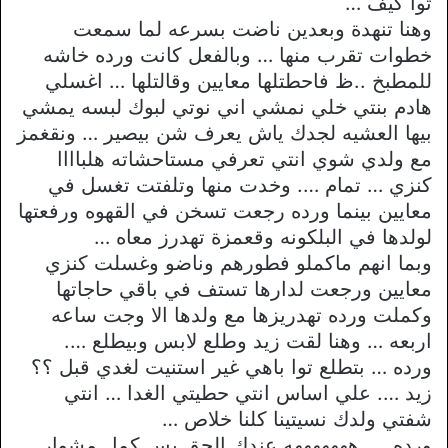
توا كيف …
وهنا تنهدة وبعدين ناضت بسرعه لما سمعت
خطوات تقرب منها … وبالفعل كانت ورده خاشه
للمطبخ ..ظ فاحطتلها معايين وقالتلها … اغسلي
هادم بنتي خلي نمشي اني نوتي لبوك لبسه يمشي
بيها العشيه لجدك ياش يعرف شن بيصير … ونقغمز
مع ولدي شوي انتي تعرفي مستاحشاته هلباااا
كنزي … تمام …. وخدت منها وتلفتت تغسل في
معايين بينما ورده رجعت تسخن في القهوه ورفعتها
لولدها في البلكونه وقعمزة تهدرز معاه …
وبما انهم ماكملو فطورهم وناضو وغسلت كنزي
معايين ورجعت لدارها تستف في باقي حاجاتها
وكملت ورده تهدريزها مع ولدها الا وجت ساعه
اربعه … وهنا لقت زيد وطلع لابس وبيطلع ….
ورده … بتطلع توا باهي غير استنيت لغدي قبل ؟؟
زيد …. علي اساس انتي حطيتي الغدا … انتي
شفتي ولدك نسيتينا كلنا خلاص …
ورده …. هههههههه عندك الحق بس كمل مشوار