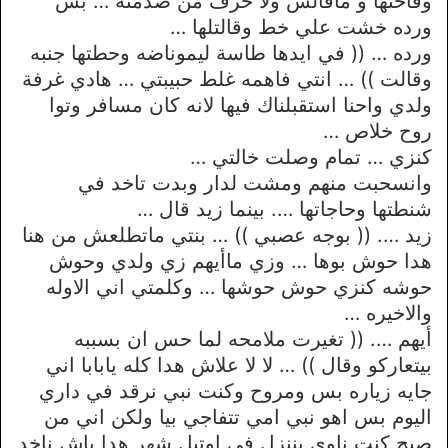
وقاحتها و ماقالش ولا حرف من صدمته … بس
ورده خشت علي خط وقالتلها …
ورده … (( في ايدها طاسة ليموناضه وحطتها جنبه
وقالت )) … انتي فاهمه غلط حبيبتي … هادي غرفة
ولدي واحنا استقبلناك فيها لانه كان مسافر وتوا
روح خلاص …
كنزي … تمام وصلت خالتي …
وانسحبت منهم ومشت لدار وبدت تاخد في
شنطتها وحاجاتها …. بينما زيد قال …
زيد …. (( بوجه عصبي )) … بنتي ماتطلعش من هنا
هدا حوش بوها … وزي ماأيهم زي ولدي وحوش
حوشه كنزي حوش حوشها … وكلمتي اني الاوله
والاخيره …
أيهم …. (( تغيرت ملامحه لما حس ان بسببه
بيتعاركو وقال )) … لا لا علاش هدا كله يابابا اني
جايه زياره بس ومروح وكنت نبي نرقد في داري
اليوم بس اهو نبي امي تتفاجي بيا ولكن اني من
صبح كنت ناوي بننزل في اوتيل شهر هدا باش ناخد