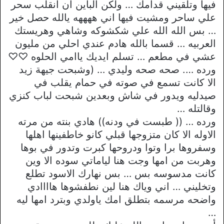
فيها وتلقيني قدامك … ولكن الباين ان انقلب سحر
علي ساحر ومشيت فيها اني ههههه يالله حصل خير
… بس الله الله علي شكشوكه وشاهي وهريستك
العربيه … قسما بالله هادم عندي احلي من مليون
عشي في مطعم … تسلم ايديك ياامي الحلوه ♡♡
ورده …. صحه صحه وليدي … (وشبحت جيهة زيد
الا كانت تسمع في صوته في حمام يقلب في
صيدليه ويدور في شاش وبعدين شبحت لباب كنزي
وقالتله …
ورده … (( طبست في ودنه)) هادي بنته من مرته
الاوله الا كان متزوجها قبلي كانو خاطفينها اهلها
وسفروها برا وتوا ودروحها كبرت وتدور في بوها
وهربت من امها وجت هنا لياماتي سوده الا وين
كانت مدسوسه بس … بس نهارك الاسود تطلع
وتخليني … اني وياك هنا لين نطفشوها هاااادي
واضحه مرسمه بتطلق امك ياولدي وبترد امها ليه
…