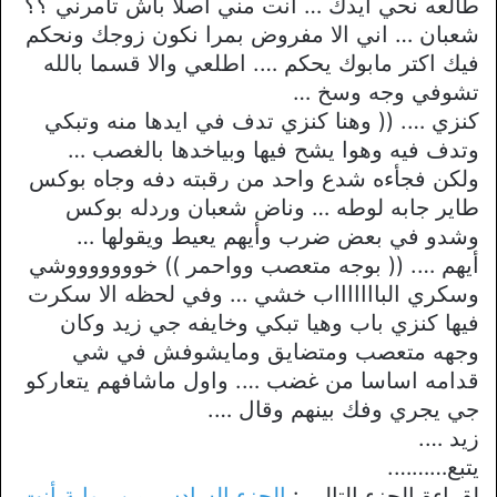
طالعه نحي ايدك … انت مني اصلا باش تأمرني ؟؟
شعبان … اني الا مفروض بمرا نكون زوجك ونحكم
فيك اكتر مابوك يحكم …. اطلعي والا قسما بالله
تشوفي وجه وسخ …
كنزي …. (( وهنا كنزي تدف في ايدها منه وتبكي
وتدف فيه وهوا يشح فيها وبياخدها بالغصب …
ولكن فجأءه شدع واحد من رقبته دفه وجاه بوكس
طاير جابه لوطه … وناض شعبان وردله بوكس
وشدو في بعض ضرب وأيهم يعيط ويقولها …
أيهم …. (( بوجه متعصب وواحمر )) خوووووووشي
وسكري الباااااااب خشي … وفي لحظه الا سكرت
فيها كنزي باب وهيا تبكي وخايفه جي زيد وكان
وجهه متعصب ومتضايق ومايشوفش في شي
قدامه اساسا من غضب …. واول ماشافهم يتعاركو
جي يجري وفك بينهم وقال ….
زيد ….
يتبع……….
لقراءة الجزء التالي :
الجزء السادس من رواية أنت