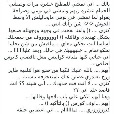
بالك … اني نمشي للمطبخ عشره مرات ونمشي
للحمام عشره زيهم ونمشي في نومي وصراحة
يقولو لما نمشي في نومي مايحاليلش الا وسط
الحوش ♡♡ شن رأيك انتي …
كنزي …. (( واهنا نفخت في وجهه ووجهتله صبعها
بشكل تهديدي وقالتله )) اوووووووف من سمحلك
اساسا انت تحكي معاي … مافيش بين شن يخلينا
نحكو تمام … خلييييييك في حالك وبعد عليااااااا …
اني حياتي كلها مليانه كوابيس مش ناقصني كابوس
اضافي …
أيهم …. بالله عليك فكينا من صبع هوا لتلقيه طاير
ورح تعتدري غصبن عنك يامتعجرفه ياشينه …
كنزي …. لا انت فت حدودك … اني شينه ؟؟ انت
قاصد عليا اني ؟؟
وهنا أيهم اتكي علي باب تلاجها وقاللها …
ايهم …اوف كورس (( بالتأكيد )) …
كنززززززي …. تماااااام … اني اعصابي خلقه