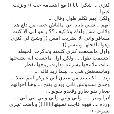
كنزي … شكرا بابا (( مع ابتسامة حب )) ونزلت
عينها …
ولكن ايهم تكلم طول وقال …
أيهم .. شني يابابا اني مالياش حصه من دلع هدا
ولااني مش ولدك ولا كيف ؟؟ راهو اني الا كنت
مسافر واني الا نضربت امس (( وشبح لي كنزي
وهوا يلقحلها ويبتسم ))
واول ماسمعت كنزي كلمته وتدكرت الخبطه
ابتسمت طول … ولكن اول ماحست انه يشبحلها
بدلت ملامحها بسرعه ودارت روحها تفطر
وماسمعتش شي … بينما زيد قاله …
زيد … اكييييييد من عندي اني غيركم انتم اصلا …
وخدي سندوتش تاني ويدي يفتح … وهنا اخواتهم
صغار بدو يغارو وقعدو يقولو …
لارا وميرا …. واني واني واني واني اني اني ..
ورده …. قهوه فاجت نسيتهااااااا (( وناضت تجري
بسرعه ))