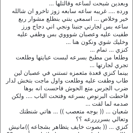
وبعدين شبحت لساعه وقالتلها …
ورده …. غريبه ساعه سابعه زوز تاخرو ان شالله
خير وخلاص … اسمعي بنتي بنطلع مشوار ربع
ساعه بس لجارتي جنبنا ونجي اني دجاج ورز
طفيت عليه وعصبان شوووي بس وطفي عليه
وخليك شوي ونكون هنا …
كنزي … تمام …
وطلعا من مطبخ بسرعه لبست عبايتها وطلعت
تجري لجارتها …
بينما كنزي قعدة مثعمزه تستني في عصبان لين
طاب وطفت عليه وطلعت واول ماجت بتخش لدار
ضرب الجرس متع الحوش فاحست انه بوها
فاحطت البرنوص بسرعه وفتحت الباب …. ولكن
صدمه لما لقت …
شعبان … (( بوجه متعصب )) … هاتي شنطتك
وتعالي بسررررعه ؟؟
كنزي … (( بصوت خايف يتظاهر بشجاعه ))مانيش