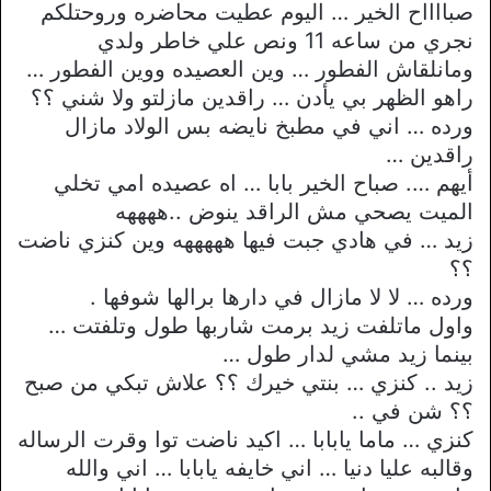
صبااااح الخير … اليوم عطيت محاضره وروحتلكم
نجري من ساعه 11 ونص علي خاطر ولدي
ومانلقاش الفطور … وين العصيده ووين الفطور …
راهو الظهر بي يأدن … راقدين مازلتو ولا شني ؟؟
ورده … اني في مطبخ نايضه بس الولاد مازال
راقدين …
أيهم …. صباح الخير بابا … اه عصيده امي تخلي
الميت يصحي مش الراقد ينوض ..ههههه
زيد … في هادي جبت فيها هههههه وين كنزي ناضت
؟؟
ورده … لا لا مازال في دارها برالها شوفها .
واول ماتلفت زيد برمت شاربها طول وتلفتت …
بينما زيد مشي لدار طول …
زيد .. كنزي … بنتي خيرك ؟؟ علاش تبكي من صبح
؟؟ شن في ..
كنزي … ماما يابابا … اكيد ناضت توا وقرت الرساله
وقالبه عليا دنيا … اني خايفه يابابا … اني والله