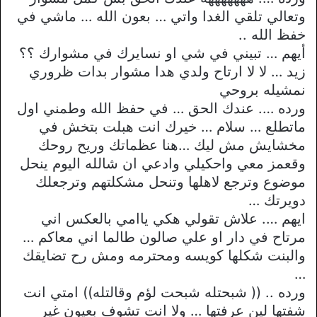
وتعالي تلقي الغدا واتي … بعون الله … ماشي في
خفظ الله ..
أيهم … تبيني في شي او نسايرك في مشوارك ؟؟
زيد … لا لا ارتاح ولدي هدا مشوار بدات ظروري
نمشيله بروحي
ورده …. عندك الحق … في حفظ الله وطمني اول
ماتطلع … سلام … خيرك انت هبلت بتخش في
مخشايش مش ليك …هنا عظماتك وريح روحك
وقعمز معي واحكيلي وادعي ان شالله اليوم ينحل
موضوع وترجع لاهلها وتنحل مشكلتهم وترجعلك
دويرتك …
ايهم …. علاش تقولي هكي ياامي بالعكس اني
مرتاح في دار او علي صالون طالما اني معاكم …
والبنت شكلها كويسه ومحترمه ومش رح تضايقك
…
ورده .. (( شبحتله شبحت لؤم وقالتله)) امتي انت
شفتها لين عرفتها … ولا انت تشوف بعيون غير