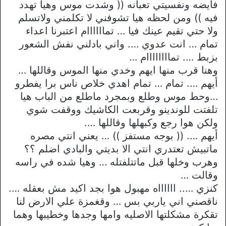
فايضه ونفسيتي تعبانه (( وشدت موس وهيا تهدد
فيه )) ومن لحظه هيا تشوفني لا تكلمني ولاتسلم
ولا حتي تقيم عينك فيا … تماااااام اعتبرنا اعداء
تمام … انت عدوي …. واني بادلني نفش الشعور
بزبط …. تماااااااام …
وهنا قرب منها ايهم وخدي منها الموس وقاللها …
أيهم …. تمام … تمام اهدي خلاص ناس برا يفطرو
…وحط موس وطلع وبمجرد ماطلع من الباب هيا
تلفتت للوندينو وقربعت الكاشيك ووقفت شوي
ولكن هوا رجع وكبهلها وقاللها ….
أيهم …. (( بوجه مستفز )) … يعني انتي مصره
ماتبيش تعتدري انتي الا بديتي والبادي اضلم ؟؟
وهرب وخلها قبل ماتتلفتله … وهيا شده في راسه
وقالت …
كنزي ….. ااااااه مهبول هوا بجد اكيد مش بعقله ….
ناقصني اني ياربي بس … وقغمزة علي الارض لنا
تقكرة مشكلتها الاصليه وامها وجدها وخطيبها وهما