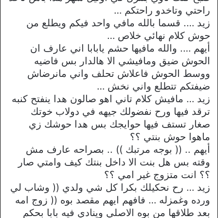
راحتي وتاخدو راحتكم …
زيد …. قسما بالله مافي واحد فيكم ويطلع من
حوش كلام نهائي خلاص …
أيهم …. والله مافيها حشم يابابا اني عارف ان
الحوش ضيق ومافيشي الا هالدار بس فاضيه
ووسط الحوش فاعلاش تحلف واني مانرضاش
ضيفتكم تتطلع واني نخش …
زيد … مافيش كلام تاني اهو صالون هدا ينفتح كنبه
ترقد فيها ورح نفضولك جيهه في دولاب خوتك
صغار تستف فيها حوايجك بس هدا حوشك زي
ماهوا حوش بنتي ؟؟
أيهم .. (( بوجه مرتبك )) .. بصراحه عارف مش
وقته بس هل بنت الا داخل بنتك كيف وامتي صار
؟؟ انت متزوج غير امي ؟؟
زيد … رح نحكيلك بكرا كل شي ولدي (( وشاب لي
ورده وغمزله … فافهم ايهم مقصد بوه (( زوج امه
بعد طلاقها من بوه الاصلي وينادي فيه بابا بحكم