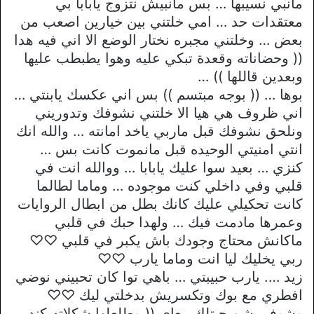
مانبي نسيبها … بس مانبيش نتزوج يابابا بي
معتقدات حد … امي خلتني بين خيارين اصعب من
بعض … وخلتني مجبره نختار الوضع الا اني فيه هدا
(( وحضاناته وقعدة تبكي عليه وهوا يطبطب عليها
وبعدين قاللها )) …
بوها … (( بوجه مبتسم )) بس اني عكسك يابنتي …
اني ظروف هي هيا الا خلتني نشوفك وتدوريني
ونلحق نشوفك قبل ماربي ياخد امانته … والله انك
انتي امنيتي الوحيده قبل مانموت كانت بس …
كنزي … بعيد سوا عليك يابابا … ووالله انت في
قلبي وفي داخلي كنت موجوده … وماما لطالما
كانت تحكيلي عليك كانك بطل من ابطال الروايات
وعمرها مادمت فيك … ولهدا حبك في قلبي
ماكانش محتاج وجودك باش يكبر في قلبي ♡♡
ربي يخليك ليا انت وماما يارب ♡♡
زيد …. يارب حبيبتي … باهي توا كان تحبيني نوضي
افطري مع بوك وتكسريش بدخلتي ليك ♡♡
وشوفي شن جبتلك معاي (( وطلعلها شكلاته كندر