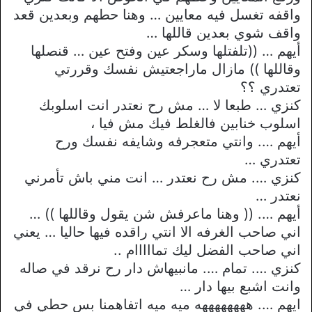
واقفه تغسل فيه معايين … وهنا حطهم وبعدين قعد
واقف شوي بعدين قاللها …
أيهم … ((تلفتلها وسكر عين وفتح عين … قنصلها
وقاللها )) مازال ماراجعتيش نفسك وقررتي
تعتدري ؟؟
كنزي … طبعا لا … مش رح نعتدر انت اسلوبك
اسلوب خنابين فالغلط فيك مش فيا ،
أيهم …. وانتي متعجرفه وشايفه نفسك ورح
تعتدري …
كنزي …. مش رح نعتدر … انت مني باش تأمرني
نعتدر …
أيهم …. (( وهنا ماعرفش شن يقول وقاللها )) …
اني صاحب الغرفه الا انتي راقده فيها حاليا … يعني
اني صاحب الفضل ليك تمااااام ..
كنزي …. تمام …. مانبيهاش دار رح نرقد في صاله
وانت اشبع بيها دار …
ايهم …. ههههههههه ميه ميه اتفاهمنا بس حطي في