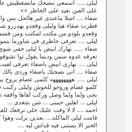
ليلى ….. اسمعى ننصحك ماتضغطيش عليه و
على العين بعيد على الخاطر >>
صفاء …. اصلا ماعندى غير هالحل بس و
فطرت صفاء هيا وليلى وقعدو يهدرزو شوى 
وقعدو يلودو من مكتب لمكتب ومن قسم لقسم لحد ماجت ساع
ليلى …. تعرفى خاطرى فى شاورما بنموت
صفاء …… نهارك ابيض يا ليلى خفى شوي ر
نعرفه عدوه سمن وديما يقول توا تشوفو م
ليلى …. نهارى ابيض ياصفاء تعرفى لقيت روحى زايده قريب 2 كيلو ونفسيتى فى هابط م
صفاء …. انى نصحتك ياصفاء وردى بالك ل
ليلى ….. ههههههههه كلمى عصام يروح بين
كلمو عصام وروحو للحوش وليلى ركبت 
يجى ولما ولما وصل وركب لقاها واقفه تست
ليلى … اهلين حبيبى … شن بتتغدى …
احمد …. لا لا وقت عليك خلى نرفعك للعي
قامت ليلى الماكله…. بعدين نزلت وهوا
الخبر الا يستنى فيه قداش ليه ….