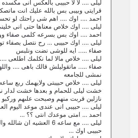
ليلى …. لا لا حبيبى بالعكس انى مكسده
قرايتى وبيبى بس بالله عليك انت مات
احمد …. اوك …. اهم شى راحتك لو تحسى
ليلى …. اوك خلاص معناها حتى انى خلين
احمد …. اوك بس بسرعه كلمى صفاء ووتى رو
ليلى …. اوك حبيبى … رح نتصل بصفاء ت
صفاء ….. ايه للوشى نضت ونلبس
ليلى …. خلاص مالا لما نكلمك اطلعى …. لا
صفاء ….. ماتقوليلش قالك باهى …. وال
نمشى للجامعه
ليلى …. خلاص حبيبتى ولايهمك ربع ساعه 
خشت ليلى للحمام و بعدها خشت لدار نوم
نازلين قربت منهم وصبحت علىهم وركبو لس
ليلى …. حبيبى انى عندى موعد اليوم الع
احمد … امتى موعدك انتى ؟؟ …
ليلى …. مع ساعه 6 العشي
حبيبى اوك …