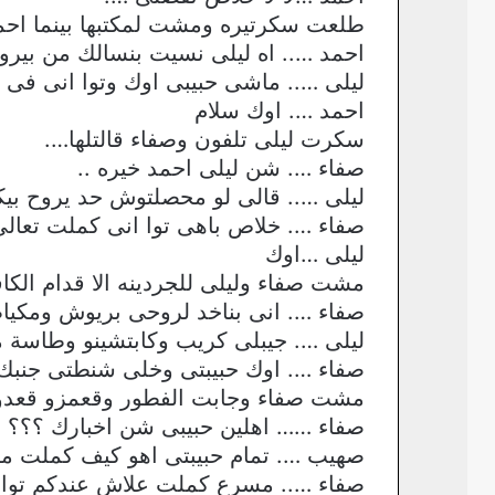
طلعت سكرتيره ومشت لمكتبها بينما احمد
احمد ….. اه ليلى نسيت بنسالك من بيرو
ليلى ….. ماشى حبيبى اوك وتوا انى فى
احمد …. اوك سلام
سكرت ليلى تلفون وصفاء قالتلها….
صفاء …. شن ليلى احمد خيره ..
ليلى ….. قالى لو محصلتوش حد يروح بي
صفاء …. خلاص باهى توا انى كملت تعالى
ليلى …اوك
مشت صفاء وليلى للجردينه الا قدام الكاف
صفاء …. انى بناخد لروحى بريوش ومكيا
ليلى …. جيبلى كريب وكابتشينو وطاسة مياه وخلى معاك ال 0
صفاء …. اوك حبيبتى وخلى شنطتى جنبك 
مشت صفاء وجابت الفطور وقعمزو قعدو 
صفاء …… اهلين حبيبى شن اخبارك ؟؟؟
صهيب …. تمام حبيبتى اهو كيف كملت م
صفاء ….. مسرع كملت علاش عندكم توا 