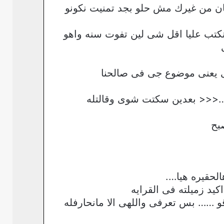
فى المكان من غيرك مش حلو بجد تمنيت نكونو
نكتب عليا اقل شى لين تفوت سنه واهو
ى يعنى موضوع جى فى صالحنا
لا …<<< بعدين سكتت شوى وقالتله
بح
لحقيره هيا….
كيد زميلته فى القرايه
و …… بس تعرفى واللهى الا مانحارفله