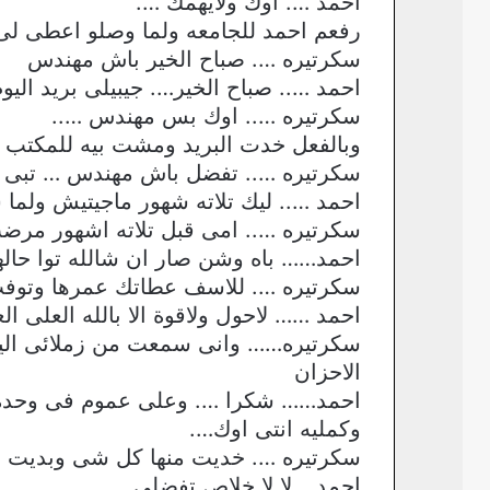
احمد …. اوك ولايهمك ….
رفعم احمد للجامعه ولما وصلو اعطى لى ليلى 50 دينار ونزلت ومشى للشركه ولما وصل قال
سكرتيره …. صباح الخير باش مهندس
احمد ….. صباح الخير…. جيبيلى بريد اليو
سكرتيره ….. اوك بس مهندس …..
وبالفعل خدت البريد ومشت بيه للمكتب م
سكرتيره ….. تفضل باش مهندس … تبى 
احمد ….. ليك تلاته شهور ماجيتيش ولما 
سكرتيره ….. امى قبل تلاته اشهور مرضت 
احمد…… باه وشن صار ان شالله توا حال
سكرتيره …. للاسف عطاتك عمرها وتوفت ل
احمد …… لاحول ولاقوة الا بالله العلى ا
سكرتيره…… وانى سمعت من زملائى اليوم
الاحزان
احمد…… شكرا …. وعلى عموم فى وحده ان
وكمليه انتى اوك….
سكرتيره …. خديت منها كل شى وبديت ف
احمد …لا لا خلاص تفضلى ….