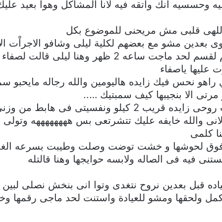
حسسيه انك واتقه فيه لانا المشاكل وهوا بعيد عليك
اللهى قلبى مش مريحنى للموضوع بكل
بعدين مشو مع بعضهم لكلية ليلى وشافو الاجراْت الا 
ه 2 ظهر وهنا ليلى قالت لصفاء ….
 عليها ياصفاء
اهو نحس فيك زايده هاليومين والله رجاله مايحبو س
رتى الا بنجيبها كيف سمبتيك …..
ن وزنى ومشكله انا شهيتى مفتوحه على طول
انى والله خايفه عليك تتشرتعى بس ههههههههه وتولى ز
ا كلمى
فوق لحوشها و خشت توضت وصلت وطيبت بسرعه الغد
نى فيه فى الصاله ولابسه حوايجها وهنا قالتله
اده قبل بعدين نروح نتغدى وتوا انى بنخش نصلى لبين ا
 كمل ولحقها ومشو للعيادة واستنت لحد ماجى رقمها