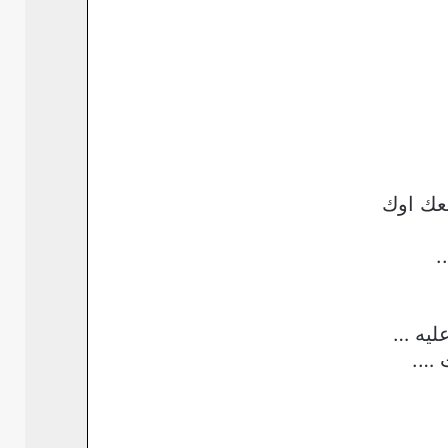
تعك اوك
.
ليه …
 ….