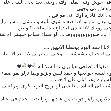
 فى حوش ونبى نملى وقتى وحتى بعد يجى البيبى على خي
صكرهاش فى وجهى
 انك قادره اوك انى موافق..
ى نبدل من توا لانا صفاء شوى تانيه وبتمشى … شن را
حك لانا عندى اجتماع يبدا ساعه 9 ونص
وا ….. طووووووووووط … الو صفاء صباحو حبيبتى اه ش
نا احمد اليوم بيحطنا الاتييين ….
لهى فرحتلك ياشفشه …. وحتى تسايرنى لانا بعد الا ص
ونقولك اطلعى هيا برى تو ا سلاااام
 لبسة حوايجها واحمد لبس ونزلو ولما نزلو لقو صفاء 
ياره وهنا ليلى قال لااحمد….
شيه فى العيادة معليشى لو تروح اليوم بكرى وترفعنى 
ه ان شالله والدكتوره راهو حولت من عيدتها وتوا بدت تخدم فى 