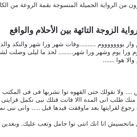
ون من الرواية الجميلة المنسوجة بقمة الروعة من الكاتبة
ة الزوجة التائهة بين الأحلام والواقع
 وار يوووووووم ……….وفات شهر ورا شهر والنكد وال
وم ورا يوم وشهر ورا شهر……… لحد ما ليلى وصلت لش
والا هوا …….
…. ولا نقولك حتى القهوه توا نشربها فى فى المكتب 
نك طلب انى المده االا فاتت قتلك نبى نكمل قرايتى و
ت رجوع لقرايتها بعد ماوقفت قيدها قبل ….. وانى نبى
تحسيش انا انك انتى توا حامل وتعب عليك. وبعدين ا