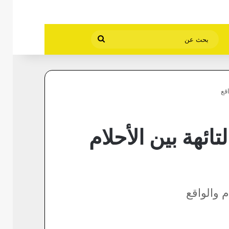
بحث
عن
قع
ئهة بين الأحلام
 والواقع