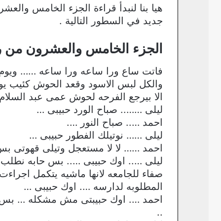
هيا بنا لنبدأ قراءة الجزء الخامس والعشر
جديد في السطور التالية .
الجزء الخامس والعشرون من رواي
فاتت ساع ورا ساعه ورا ساعه …… ويوم
والكل لبس الاسود وقعد الحوش كئيب ي
الا بيرجع الفرحه لحوش عمى عبد السلام 
ليلى …….. صباح الورد حبيبى …
احمد ….. صباح النور ….
ليلى …… نوتيلك الفطور حبيبى …
احمد …… لا لا مستعجل وتيلى قهوتى بس 
ليلى ….. اوك حبيبى ….. بس حابه نطلب م
صفاء للجامعه لانها ماشيه يتكمل اجراء
المطلوبه لدارسه …. اوك حبيبى …
احمد …. اوك حبيبتى مش مشكله … بس ما
..