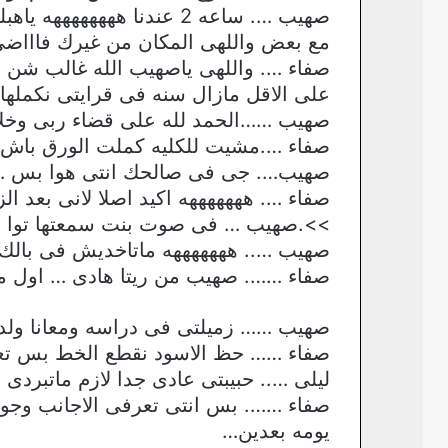
صهيب …. ساعه 2 عندنا ههه
مع بعض واللهى المكان من غيرك فاااضى
صفاء …. واللهى ياصهيب الله غالب شن ي
على الاقل مازال سنه فى قرايتى نكمله
صهيب ……الحمد لله على قضاء ربى وخلا
صفاء ….مشيت للكليه كملت الورق باش ب
صهيب…. جى فى صالحك انتى هوا بس …. 
صفاء …. هههههههه اكيد اصلا لانى بعد ا
>>.صهيب … فى صوت بنت سمعتها توا جن
صهيب ….. هههههههه ماتاخديش فى بالك 
صفاء ……. صهيب من ريتا هادى … اول م
صهيب …… زميلتى فى دراسه ومعانا ولد ت
صفاء …… حظ الاسود نقطع الخط بس تعر
ليلى ….. حبيبتى عادى جدا لازم ماتبردى 
صفاء ……. بس انتى تعرفى الاجانب وجو ال
يومه بعدين…