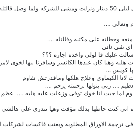
تله سكرتيره …
م وتعالى ….
تعه وحطاته على مكتبه وقالتله ….
اى شى تانى
سالت عليك قا لولى واخده اجازه ؟؟؟
هلبه وهيا كان عندها الكانسر وسافرنا بيها لخوى لامر
ها كويس …
انا الكيماوى وعلاج هلكها وماقدرتش تقاوم
لعظيم …. ربى يتولها برحمته يرحم ….
 لما جيت انا خوك توفى وزعلت عليه هلبه ….. عظم 
ى كنت حاطها بدلك مؤقت وهيا تندرى على هالشى فاخو
ى ترجمة الاوراق المطلوبه وبعتت فاكسات لشركات ا