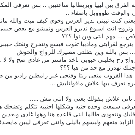
هههههه ياهبله الفرق بين لبييا وبريطانيا ساعتيين .. بس تعر
 والوقت طووويل ياصفاء ..
عنى كنت تبينى ندير العرس وخوى كيف ميت والله مات
ا وتروح انت اسبوع نديرو العرس ونمشو مع بعض حبيبى
ص …. مهم انتى وين توا ؟؟؟
نرجع لقرايتى ومادبيا تفوت فيسع ونتخرج ونفتك حبيب
بس يالله وين بتفلتى مصيرك للزواج والحوش
لزواج رح يخلينى حبوبى ناخد ماستر من غادى صح ولا 
بك تهدرز مع حد من هيا ؟؟؟
هدا القروب متعى ريتا وفتحى غير زامطين راديو من ص
ره نعرف بيها علاش ماقولتليش …
انى علاش بنقولك يعنى ولا انتى مش ….._________
فى سمعت وحده جنبه وشكلها اجنبيه تتكلم وتضحك ها
قلبك وتتعودى طالما انتى قاعده هنا وهوا غادى وبعدين ا
زايد متعهم ولبسهم ياليلى وانتى تعرفى ليبين مايصدق