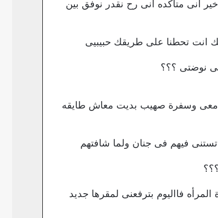
ر انى متاكده انى رح نقدر نوفق بين
يك انت تحطنا على طريقك حبيبيى
نى نوضتى ؟؟؟
ار معى وسفرة صهيب بديت معاش طايقه
تستنى فيهم فى جنان ولما شافتهم
؟؟؟
عيادة المرأه فااليوم بترفعنى لمقرها جديد