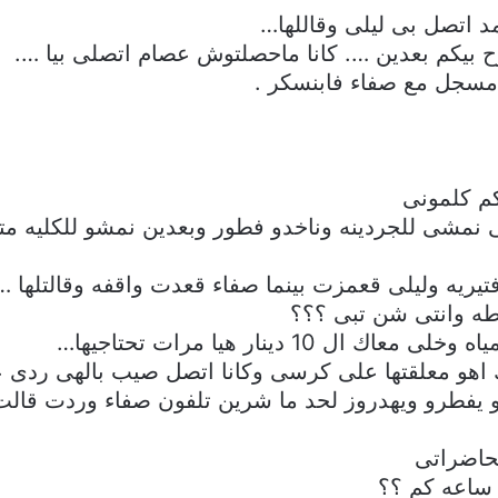
 اتصل بى ليلى وقاللها…
ح بيكم بعدين …. كانا ماحصلتوش عصام اتصلى بيا ….
 مسجل مع صفاء فابنسكر .
كم كلمونى
 نمشى للجردينه وناخدو فطور وبعدين نمشو للكليه م
تيريه وليلى قعمزت بينما صفاء قعدت واقفه وقالتلها …
طه وانتى شن تبى ؟؟؟
1 دينار هيا مرات تحتاجيها…
اهو معلقتها على كرسى وكانا اتصل صيب بالهى ردى ع
يفطرو ويهدروز لحد ما شرين تلفون صفاء وردت قالت
حاضراتى
ساعه كم ؟؟