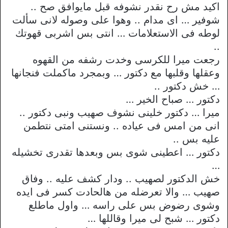
اكيد مش رح نقدر نشوفه قبل مايوافق صح ..
شوفير … اى مدام .. وهوا على وصوله لانى سألت
لوطه فى الاستعلامات … انتى بس اشربى قهوتك
..
رجعت ميرا للكرسى وخدت رشفه من القهوه
وعقلها وقلبها مع دكتور … وبمجرد ماكملت فنجانها
… خش دكتور ..
دكتور … صباح الخير …
ميرا … دكتور خلينى نشوف صهيب ونبى دكتور ..
انى من امس فى عياده .. ونستنى امتى نتطمن
عليه بس ..
دكتور … اعطينى شوى بس وبعدها تقدرى تخشيله
…
خش الدكتور لصهيب .. ودار كشف عليه .. وفاق
صهيب … والا تعرضله من هالحادت كسر فى ايده
وشوى رضوض بس على راسه … واول ماطلع
دكتور … شبح لى ميرا وقاللها …