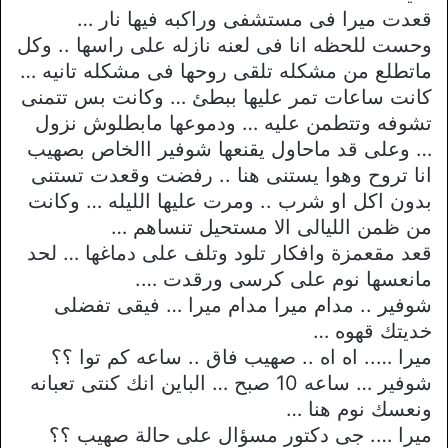
قعدت ميرا فى مستشفى وراكبه فيها نار …
وحست للحظه انا فى لعنه نازله على راسها .. وكل
ماتطلع من مشكله تلقى روحها فى مشكله تانيه …
كانت ساعات تمر عليها ببطئ … وكانت بس تتمنى
تشوفه وتتطمن عليه … ودموعها مابطلوش نزول
… وعلى قد ماحاول يقنعها شوفير االخاص بصهيب
انا تروح وهوا يستنى هنا .. رفضت وقعدت تستنى
بدون اكل او شرب .. ومرت عليها الليله … وكانت
من ظمن الليالى الا مستحيل تنساهم …
قعد مقعمزة وافكار تلود وتلف على دماغها … لحد
مانعسها نوم على كرسى ورقدت ….
شوفير .. مدام ميرا مدام ميرا … فيقى تفضلى
خديتك قهوه …
ميرا ….. اه اه .. صهيب فاق .. ساعه كم توا ؟؟
شوفير … ساعه 10 صبح … الباين انك كنتى تعبانه
ونعسك نوم هنا …
ميرا …. جى دكتور مسؤال على حالة صهيب ؟؟