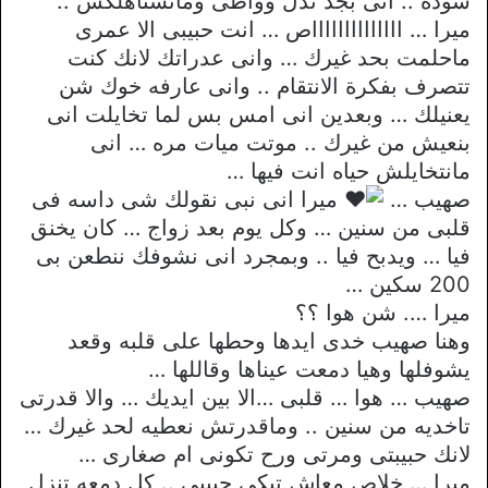
سوده .. انى بجد ندل وواطى ومانستاهلكش ..
ميرا … ااااااااااااااص … انت حبيبى الا عمرى
ماحلمت بحد غيرك … وانى عدراتك لانك كنت
تتصرف بفكرة الانتقام .. وانى عارفه خوك شن
يعنيلك … وبعدين انى امس بس لما تخايلت انى
بنعيش من غيرك .. موتت ميات مره … انى
مانتخايلش حياه انت فيها …
صهيب …
ميرا انى نبى نقولك شى داسه فى
قلبى من سنين … وكل يوم بعد زواج … كان يخنق
فيا … ويدبح فيا .. وبمجرد انى نشوفك ننطعن بى
200 سكين …
ميرا …. شن هوا ؟؟
وهنا صهيب خدى ايدها وحطها على قلبه وقعد
يشوفلها وهيا دمعت عيناها وقاللها …
صهيب … هوا … قلبى …الا بين ايديك … والا قدرتى
تاخديه من سنين .. وماقدرتش نعطيه لحد غيرك …
لانك حبيبتى ومرتى ورح تكونى ام صغارى …
ميرا … خلاص معاش تبكى حبيبى .. كل دمعه تنزل