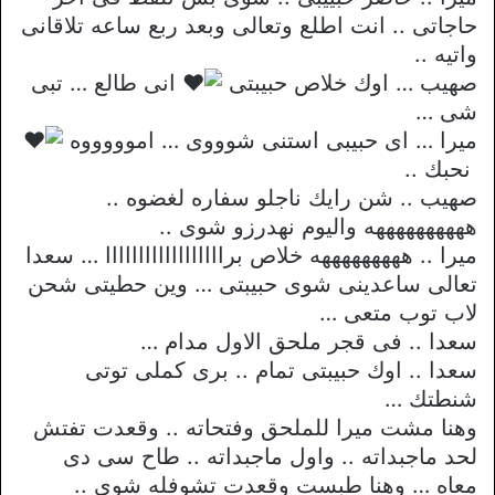
حاجاتى .. انت اطلع وتعالى وبعد ربع ساعه تلاقانى
واتيه ..
صهيب … اوك خلاص حبيبتى
انى طالع … تبى
شى …
ميرا … اى حبيبى استنى شوووى … اموووووه
نحبك ..
صهيب .. شن رايك ناجلو سفاره لغضوه ..
ههههههههههه واليوم نهدرزو شوى ..
ميرا .. هههههههههه خلاص براااااااااااااااااا … سعدا
تعالى ساعدينى شوى حبيبتى … وين حطيتى شحن
لاب توب متعى …
سعدا .. فى قجر ملحق الاول مدام …
سعدا .. اوك حبيبتى تمام .. برى كملى توتى
شنطتك …
وهنا مشت ميرا للملحق وفتحاته .. وقعدت تفتش
لحد ماجبداته .. واول ماجبداته .. طاح سى دى
معاه … وهنا طبست وقعدت تشوفله شوى ..