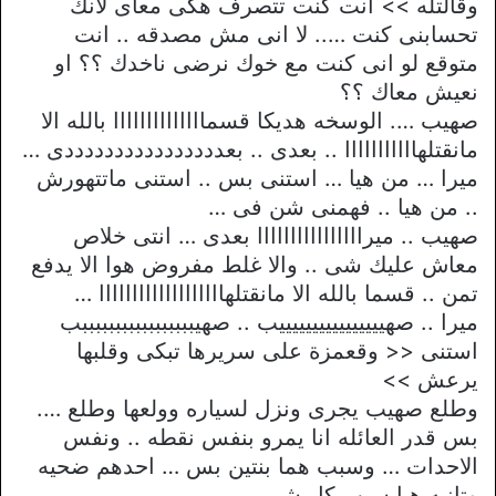
وقالتله >> انت كنت تتصرف هكى معاى لانك
تحسابنى كنت ….. لا انى مش مصدقه .. انت
متوقع لو انى كنت مع خوك نرضى ناخدك ؟؟ او
نعيش معاك ؟؟
صهيب …. الوسخه هديكا قسماااااااااااااا بالله الا
مانقتلهااااااااااا .. بعدى .. بعددددددددددددددددى …
ميرا … من هيا … استنى بس .. استنى ماتتهورش
.. من هيا .. فهمنى شن فى …
صهيب .. ميراااااااااااااااا بعدى … انتى خلاص
معاش عليك شى .. والا غلط مفروض هوا الا يدفع
تمن .. قسما بالله الا مانقتلهااااااااااااااااااا …
ميرا .. صهييييييييييييييييب .. صهيبببببببببببببببببب
استنى << وقعمزة على سريرها تبكى وقلبها
يرعش >>
وطلع صهيب يجرى ونزل لسياره وولعها وطلع ….
بس قدر العائله انا يمرو بنفس نقطه .. ونفس
الاحدات … وسبب هما بنتين بس … احدهم ضحيه
وتانيه هيا سبب كل شى ….