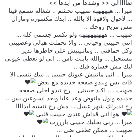
تعااااالى << وشدها من ايدها >>
ميرا … ههههههه صهيب تحشم .. شغاله تسمع فينا
… لاحول ولاقوة الا بالله .. ايدك مكسوره ومازال
مش مريح روحك ..
صهيب … هههههههههه ولو نكسر جسمى كله …
انتى حبيبتى وحياتى .. والا تحملت هبالى وعصبيتى
وكل حماقتى .. وماتبينيش على خاطرها ندير
مستحيل … والله يابنت ناس .. انى لو نعطى عيونى
ليك مش خساره فيك ..
ميرا .. انى مانبيش عيونك حبيبى .. نبيك تنسى الا
فات بس ونبدو صفحه جديده مع بعض
صهيب …. اكيد حبيبتى .. رح نبدو احلى صفحه
جديده واول مانوض وعد عليا وبعد اسبوعين بس ..
رح نديرلك شهر عسل … مش رح تنسيه ابداااا
هوا انى قداش عندى حبيبت قلبى
ميرا … ربى يخليك حبيبى يارررب
صهيب … ممكن تطفى ضى …