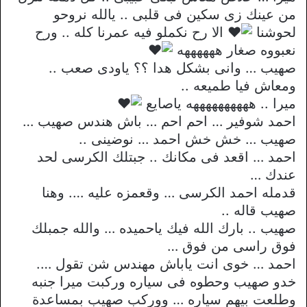
من عينك زى سكين فى قلبى .. يالله نروحو
لحوشنا
الا رح نكملو فيه عمرنا كله .. ورح
نعبووه صغار ههههههه
صهيب … وانى بشكل هدا ؟؟ ياودى صعب ..
ومعاش فيا طميعه ..
ميرا .. ههههههههههه ياصايع
احمد شوفير … احم احم … باش هندس صهيب …
صهيب … خش خش احمد … نوضينى ..
احمد … اقعد فى مكانك .. جبتلك الكرسى لحد
عندك …
قدمله احمد الكرسى … وقعمزه عليه …. وهنا
صهيب قاله ..
صهيب .. بارك الله فيك ياحميده … والله جمبلك
فوق راسى من فوق …
احمد … خوى انت ياباش مهندس شن تقول ….
خدو صهيب وحطوه فى سياره وركبت ميرا جنبه
وطلعت بيهم سياره … ووركب صهيب بمساعدة