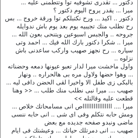
دكتور … تقدرى تشوفيه توا وتتطمنى عليه …
ميرا … يقدر يروح اليوم دكتور ؟
دكتور .. اكيد … ورح نكتبلكم توا ورقة خروج … بس
رح نطلب منك تجيبيه يوم بعد يوم باش ندوايله
جروحه .. والجبس اسبوعين ويتنحى بعون الله …
ميرا .. شكرا دكتور بارك الله فيك … احمد وتى
سياره … رح نجهز صهيب واركب ساعدنى باش
نزلوه ..
واول ماخشت ميرا لدار تعبو عيونها دمعه وحضناته
… وهوا حضها ولاول مره بى هالحراره .. ونهار
بالبكى زى طفل الا واخيرا لقى الحضن دافى ليه …
صهيب …. ميرا نبى نطلب منك طلب … << وهنا
قطعت عليه وقالتله >>
ميرا …. ااااااااااااااااص انى مسامحاتك خلاص …
ومش حابه نتكلم وفى اى شى .. انى حابه ننسى
ماضى ونبدو صفحه جديده مع بعض
صهيب … انى دمرتلك حياتك … وعيشتك فى ايام