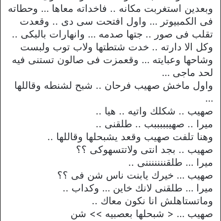
وبعدين استغربت مكانه .. فاخداته معاها … وحطاته
فى الكمبيوتر … واول افتحت سى دى .. وقعدت
تقلب فى صور .. جتها صدمه … وانهارات بالبكى ..
وكل الا دارته .. خدت شتطتها ولاب توب ولبست
وشاحها وعبايته … وقعمزت فى صالون تستنى فيه
لحد ماجى …
واول ماخش صهيب فرحان .. شبح لشنطه وقاللها
…
صهيب .. شكلك واتيه .. هيا ..
ميرا .. صهيبببببب .. طلقنى ..
وهنا تلفت صهيب وقعد يشبحلها وقاللها ..
صهيب .. بجد انتى ولاتتسهوكى ؟؟
ميرا … طلقنننننننى ..
صهيب … خيرك يابنت ناس شن فى ؟؟
ميرا … طلقنى لانك خاين … وكداب ..
وماتستاهلش انا نكون معاك ..
صهيب … < شبحلها بعصبيه >> شن