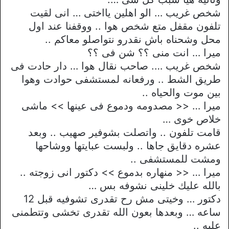
شخص غريب … الو اهلين يااختى … انى لقيت
تلفون مقفل متع شخص هوا .. ووقفنا عند اول
محل وشحناه باش نقدرو نتواصلو معاكم ..
ميرا … انت منى ؟؟ شن فى ؟؟
شخص غريب …. صاحب نقال هوا … دار حادت فى
طريق الشط .. ورفعانه لمستشفى حوادت وهوا
بين موت والحياه ..
ميرا … << مصدومه ودموع فى عينها >> ماشى
خلاص خوى …
قامت تلفون .. واتصلت بشوفير صهيب .. وبعد
عشره دقايق جاها .. ولبست عبايتها ووشاحها
ومشت للمستشفى ..
ميرا … << منهاره بدموع >> دكتور انى زوجته ..
بالله عليك خلينى نشوفه بس …
دكتور … وخيتى مش رح تقدرى تشوفيه قبل 12
ساعه … وبعدها بعون الله تقدرى تخشى وتتطمنى
عليه ..