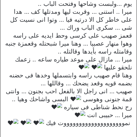
يوم …ولبست وشاحها وفتحت الباب ..
ميرا .. استنى … وقربت ليها ومدتلها كف … هدا
على خاطر كل الا درتيه فيا … وتوا انى نسيت كل
شى … سكرى الباب وراك …
قعمز صهيب على كرسى وحط ايديه على راسه
وهوا منهار عصبيا … وهنا ميرا شبحتله وقعمزة جنبه
وقامتله راسه بأيدها وقالتله ..
ميرا … مازال على موعد طياره ساعه .. زعمك
نلحقو عليها
وهنا قام صهيب راسه وابتسملها وخدها فى حضنه
بضمه قويه وقعد يضحك … وقاللها …
صهيب … انى راجل الا بالفعل احب بجنون … وانتى
قمة جنونى وهوسى
البسى واشاحك وهيا ..
رح نحط شناطى فى سياره
ميرا … حبيبى انت
نمووووووووووووووووووووت فيك