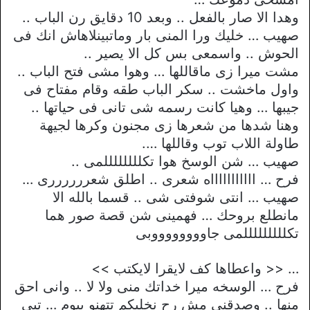
وهدا الا صار بالفعل .. وبعد 10 دقايق رن الباب ..
صهيب … خليك ورا المنى بار وماتبينلاهاش انك فى
الحوش .. واسمعى بس كل الا يصير ..
مشت ميرا زى ماقاللها … وهوا مشى فتح الباب ..
واول ماخشت .. سكر الباب طقه وقام مفتاح فى
جيبها … وهيا كانت رسمه شى تانى فى حياتها ..
وهنا شدها من شعرها زى مجنون وكرها لجيهة
طاولة اللاب توب وقاللها ….
صهيب … شن الوسخ هوا تكللللللللمى ..
فرح … اااااااااااه شعرى .. اطلق شعررررررى …
صهيب … انتى شوفتى شى .. قسما بالله الا
مانطلع بروحك … فهمينى شن قصة صور هما
تكلللللللللمى جاووووووووبى
… << واعطاها كف لايقرا لايكتب >>
فرح … الوسخه ميرا خداتك منى ولا لا .. وانى احق
منها .. وصدقنى مش رح نخليكم تتهنو بيوم … تبى