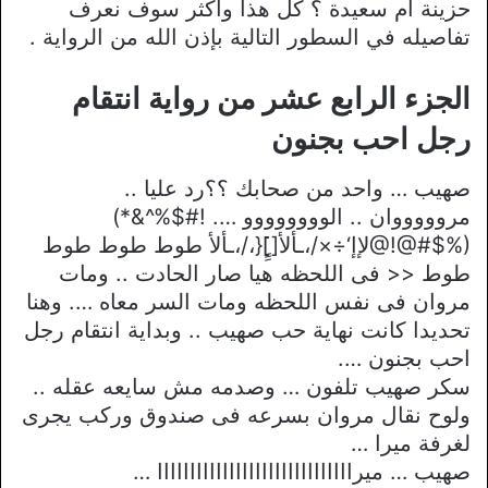
حزينة ام سعيدة ؟ كل هذا وأكثر سوف نعرف
تفاصيله في السطور التالية بإذن الله من الرواية .
الجزء الرابع عشر من رواية انتقام
رجل احب بجنون
صهيب … واحد من صحابك ؟؟رد عليا ..
مروووووان .. الوووووووو …. !#$%^&*)
(%$#@!@لإإ‘÷×/،ـألأ[]ٍِ{،/،ـألأ طوط طوط طوط
طوط << فى اللحظه هيا صار الحادت .. ومات
مروان فى نفس اللحظه ومات السر معاه …. وهنا
تحديدا كانت نهاية حب صهيب .. وبداية انتقام رجل
احب بجنون ….
سكر صهيب تلفون … وصدمه مش سايعه عقله ..
ولوح نقال مروان بسرعه فى صندوق وركب يجرى
لغرفة ميرا …
صهيب … ميراااااااااااااااااااااااااااااا …