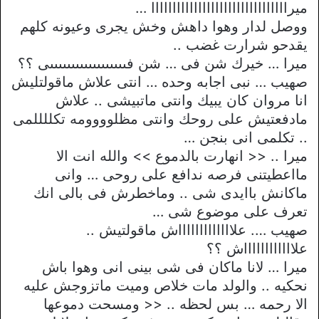
ميراااااااااااااااااااااااااااااااا …
ووصل لدار وهوا داهش وخش يجرى وعيونه كلهم
يقدحو شرارت غضب ..
ميرا … خيرك شن فى … شن فىىىىىىىىىىىىىىىىىىى ؟؟
صهيب … نبى اجابه وحده … انتى علاش ماقولتليش
انا مروان كان يبيك وانتى ماتبيشى .. علاش
مادفعتيش على روحك وانتى مظلوووومه تكللللمى
.. تكلمى انى بنجن …
ميرا .. << انهارت بالدموع >> والله انت الا
مااعطيتنى فرصه ندافع على روحى … وانى
ماكانش باايدى شى .. وماخطرش فى بالى انك
تعرف على موضوع شى …
صهيب …. علاااااااااااااش ماقولتيش ..
علااااااااااااش ؟؟
ميرا … لانا ماكان فى شى بينى انى وهوا باش
نحكيه .. والولد مات خلاص وميت ماتزوجش عليه
الا رحمه … بس لحظه .. << ومسحت دموعها