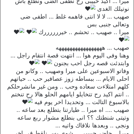
ميرا … اكيد حبيبى رح نطفى الضى ونطلع باش
نوتيلك الغدى
صهيب … لا لا انتى فاهمه غلط … اطفى ضى
وتعالى جنبى بس
ميرا .. صهيب .. تحشم .. خيررررررك
صهيب … هههههههههههههههههه
وهنا وفى اليوم هوا … انتهت قصة انتقام راجل …
وابتدئت قصه رجل احب بجنون
وفاتو الاسبوعين على ميرا وصهيب .. وكانو من
احلى الايام … ببساطه زوز عصافير حب .. حياتهم
كلهم امتلاءت سعاده وحب .. ومن غير مانشرحلكم
.. انتم اكيد رح تتخايلو ايامهم الحلو هالا رح تنختم
بالاسبوع التالت … وتحديدا اخر يوم فيه
صهيب …. اه ميرا .. طيارتنا بتطلع بعد ساعه ..
وتيتى شنطتك ؟؟ انى بنطلع مشوار ربع ساعه
ونجى .. وبعدها نلاقاك واتيه …
ميرا .. حاضر حبييبى .. شوى بس نلقط فى اخر