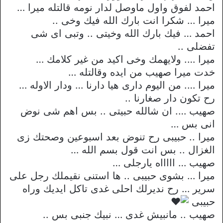
احمد لفوق واول ماوصل لدار نومه قالتله ميرا …
ميرا … شكرا انت بارك الله فيك وخى ..
احمد … فيك بارك الله وخيتى .. وتبى اى شى
تفضلى ..
ميرا …. ولايهمك وخى اكيد من غير كلامك …
خدت ميرا صهيب من ايده وقالتله …
ميرا …. من اليوم دارى هيا دارنا … ودار الاوله …
رح تكون دار صغارنا ..
صهيب …. ان شالله حبيتى .. بس اهم شى نوض
انى بس …
ميرا .. حبيبى رح تنوض بعد اسبوعين وصحتك زى
الغزال .. بس انت قول بسم الله …
صهيب … اااااه يارجلى …
ميرا … بشوى حبيبى .. ها استنى نقيملك رجل على
سرير … رح نديرلك احلى غدى تاكل ايديك وراه
حبيبى
صهيب .. مانبيش غدى … نبيك جنبى بس ..