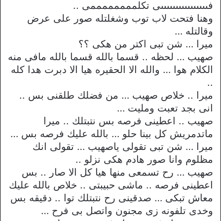
فىىىىىىىىىىىىىىىىى تكلممممممممى ..
وهنا فتحت لاب توب وشغلتله صور على عرض
وقالتله …
ميرا … شن تبى اكتر من هكى ؟؟
صهيب … لحظه .. قسما بالله قسما بالله مافى منه
الكلام هوا … والله الا الحقيره هيا الا دبرت هدا كله
..
ميرا .. خلاص صهيب … من فضلك طلقنى بس ..
انى بجد تعبت ومليت …
صهيب .. اعطينى فرصه بس نتبتلك .. ميرا
ماتدمريش كل بينا حلو … بالله عليك فرصه بس …
ميرا … شن تبى تقولى ياصهيب … تقولى انك
مظلوم وانا صور هادم هكى نزلو ..
صهيب … رح تسمعى منها هيا كل الا صار .. بس
اعطينى فرصه .. ماشى حبيبتى .. خلاص بالله عليك
معاش تبكى … صدقينى رح نتبتلك توا .. دقيقه بس
وخدى تلفونه زى مجنون واتصل بى فرح …