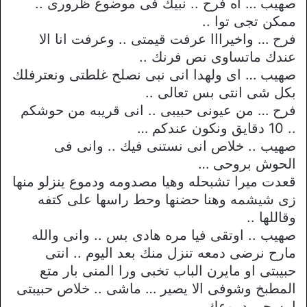
صهيب … اه فرح .. نبيك فى موضوع ظرورى ..
ممكن تجى توا ..
فرح … واخيرااا عرفت قيمتى .. وعرفت انا الا
عندك ماتساوى نص فرنك ..
صهيب … اى ولهدا انى نبى نصلح غلطتى ونعترفلك
بكل شى انتى بس تعالى ..
فرح … من عيونى حبيبى .. انى قريبه من حوشكم
.. 10 دقايق ونكون عندكم …
صهيب .. خلاص انى نستنى فيك .. وانى فى
الحوش بروحى …
قعدت ميرا تشبحله وهيا مصدومه ودموع ينزلو منها
زى شيشمه وهنا حضنها وحط راسها على كتفه
وقاللها ..
صهيب .. اوتقى فيا مره هادى بس .. وانى والله
مارح نرضى دمعه تنزل منك بعد اليوم .. انتى
حبيبتى او مايرن الباب تخبى ورا المنى بار متع
المطبخ وشوفى الا يصير … ماشى .. خلاص حبيبتى
امسحى دموعك …