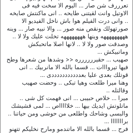
تعرررف شن صار … اليوم الا سخت فيه فى
الاوتيل وانت لقيتنى طايحه .. انى ماكنتش صايخه
.. وانى درت الفيلم هوا باش ناخل الفيديو الا
صورتهولك ونقص منه صور … والا نبيه صار … وينه
هههههههههه وينها ههههههههه تخلت عليك ولا لا ..
وصدقت صور ولا لا .. لانها اصلا ماتحبكش
وماتبيكش …
صهيب … حقيرررررره << وشدها من شعرها وطح
فيها تيروااات … قسما بالله الا مانربيك .. انى
قوتلك بعدى عليا بعدددددددددددى …
وهنا ميرا طلعت وهيا تبكى .. وحضت صهيب
وقالتله ..
ميرا … خلاص حبيبى … انى فهمت كل شى ..
ماتلوتش ايديك بيها … خلاااااص … لمى قشيشك
والبسى وشاحك واطلعى من حوشى ومن حياتنا ..
برااااااا …
فرح … قسما بالله الا ماتندمو ومارح نخليكم تتهنو