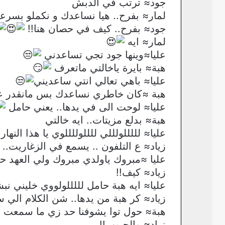
جود≈ ترتب في الدبش
لمار≈ بفرح.. هيا نساعدك و نكملو بسرع
جود≈ بفرح.. كيف في حصان هنا!!
لمار≈ ايه
عليا≈وينها جود تجي تساعدني
هبة≈ بايرة ياخالتي ماتعرف
عليا≈ باهي تعالي انتي ساعديني
هبة ≈كان خاطري نساعدك بس مانقدر عشا
عليا≈ لوحت الى في يدها.. يعني حامل
هبة≈ بدلع مزيتات.. ايه خالتي
عليا≈ لللللولللي للللوللللوي يا هذا النها
زياد≈ ع التلفون .. يسمع في الزغاريت.. 
عليا ≈مبروك ياولدي مبروك ولي العهد حي
زياد≈ كيف!!
عليا≈ ايه هبة حامل لللللولووي خليني ن
زياد≈ كر هبة من يدها.. شن الكلام الي 
هبة≈ حول توا يشوفنا حد زي ما سمعت ا
زياد≈ والحبوب!!