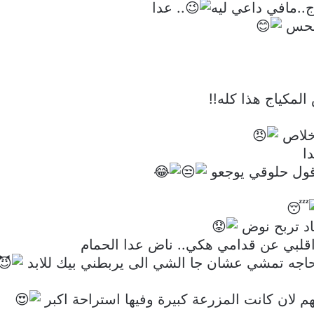
..مافي داعي ليه
.. عدا
اتحس
لمكياج هذا كله!!
وخلاص
دا
 قول حلوقي يوجعو
اد تربح نوض
 اقلبي عن قدامي هكي.. ناض عدا الحمام
 حاجه تمشي عشان جا الشي الى يربطني بيك للابد
 لان كانت المزرعة كبيرة وفيها استراحة اكبر