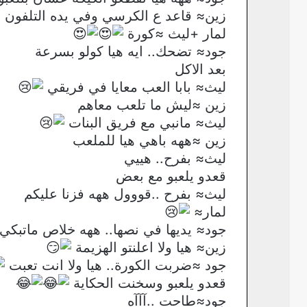
زين≈ قاعد ع الكرسي وفي يده التلفون
لمار +ليث ≈كورة
جود≈ تضحك.. ايه هيا كولو بسرعة
بعد الاكل
ليث≈ بابا العب معايا في فريقي
زين ≈ليش ما تلعب معاهم
ليث≈ مانبي مع فريق البنات
زين ≈ههه باهي هيا للملعب
ليث≈ بفرح.. هييي
قعدو يلعبو مع بعض
ليث≈ بفرح ..قووول ههه فزنا عليكم
لمار≈
جود≈ يديها في نصها.. ههه خلاص ماتبكي
زين≈ هيا ولا اعلنتو الهزيمة
جود ≈ضربت الكورة.. هيا ولا انت تعبت
قعدو يلعبو وسخنت الحكاية
جود≈طاحت ..آآآه