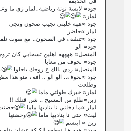
في الحديقة
جود≈ لابسة توتة رياضية..لمار زي ما وعد
لمار≈
جود ≈ههه خليني نجيب صحون ونجي
لمار ≈حاضر
جود ≈تنشف في الصحون.. مع صوت تلفون
جود≈ الو
المتصل≈ ههههه اهلين تسحابي كان تزوجتي
جود≈ بخوف من معايا
المتصل≈ ردي بالك ع روحك ياحلوا
.
جود ≈بخوف.. الو الو .. افف منو هذا
وطلعت
لمار≈ خيرك طولتي ماما
زين≈طلع من المسبح .. شن قتلك !!
لمار ≈ما دخلني نا بناديها ماما
حضنت 
ليث≈ حتى نا بناديها ماما
وحضنها
زين ≈ ابتسم
جود≈ ههه هيا نقطعو الكيكة عشان بنلعب