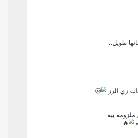
ات زي الرز
ملزومة بيه
ة