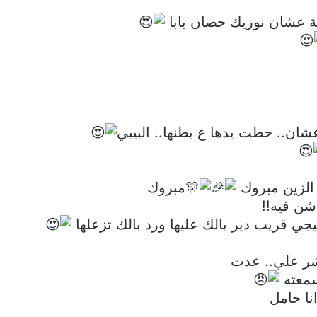
ة عشان نوريك حصان بابا
ن.. حطت يدها ع بطنها.. البيبي
ر الزين مبروك
مبروك
شن فيه!!
جي قريب دير بالك عليها ورد بالك تزعلها
بشر علي.. عدت
سمعته
نا حامل