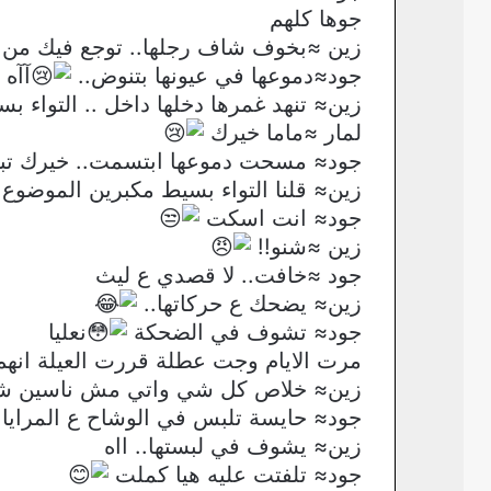
جوها كلهم
زين ≈بخوف شاف رجلها.. توجع فيك من ه
جود≈دموعها في عيونها بتنوض..
آآه
زين≈ تنهد غمرها دخلها داخل .. التواء ب
لمار ≈ماما خيرك
جود≈ مسحت دموعها ابتسمت.. خيرك تبك
زين≈ قلنا التواء بسيط مكبرين الموضوع
جود≈ انت اسكت
زين ≈شنو!!
جود ≈خافت.. لا قصدي ع ليث
زين≈ يضحك ع حركاتها..
جود≈ تشوف في الضحكة
نعليا
مرت الايام وجت عطلة قررت العيلة انهم
زين≈ خلاص كل شي واتي مش ناسين 
جود≈ حايسة تلبس في الوشاح ع المرايا 
زين≈ يشوف في لبستها.. ااه
جود≈ تلفتت عليه هيا كملت