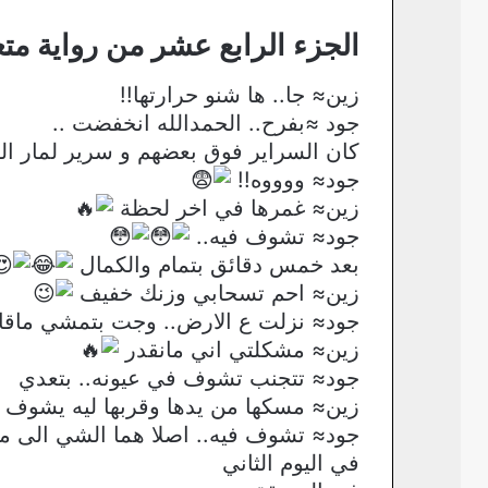
الجزء الرابع عشر من رواية مت
زين≈ جا.. ها شنو حرارتها!!
جود ≈بفرح.. الحمدالله انخفضت ..
كان السراير فوق بعضهم و سرير لمار الفوقي جود كانت بت
جود≈ ووووه!!
زين≈ غمرها في اخر لحظة
جود≈ تشوف فيه..
بعد خمس دقائق بتمام والكمال
زين≈ احم تسحابي وزنك خفيف
جود≈ نزلت ع الارض.. وجت بتمشي ماقال
زين≈ مشكلتي اني مانقدر
جود≈ تتجنب تشوف في عيونه.. بتعدي
زين≈ مسكها من يدها وقربها ليه يشوف ف
جود≈ تشوف فيه.. اصلا هما الشي الى م
في اليوم الثاني