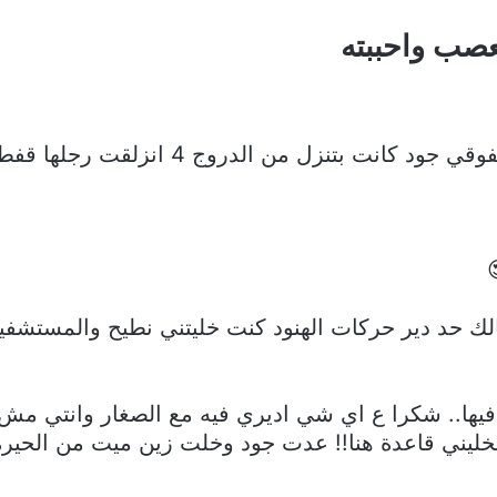
عصب واحببته
نزل من الدروج 4 انزلقت رجلها قفطانها طويل..
ك حد دير حركات الهنود كنت خليتني نطيح والمستشفي
يها.. شكرا ع اي شي اديري فيه مع الصغار وانتي مش 
خليني قاعدة هنا!! عدت جود وخلت زين ميت من الحير