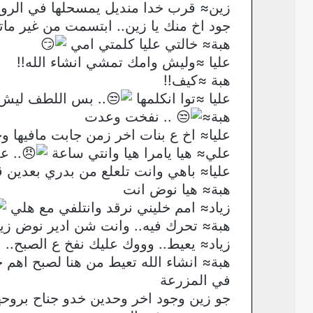
زين≈ قرب خدا منديل يمسحلها في الروج
جود اخ منك يا زين.. ابتسمت من غير م
هبة≈ خالتي عليا كلمتي امي
عليا ≈وليش وامك تمشي انشاء الله!!
هبة ≈كيف!!
عليا ≈توا انكلمها
.. بس اللطف ليش ا
هبة≈
.. نفخت وعدت
عليا≈ اخ ع بنات اخر زمن جابت مافيها 
علي≈ هيا يامرا هيا وانتي ساعة
.. ع
عليا≈ باهي وانت تلعلع من بدري بعدين
هبة≈ هيا نوض انت
زياد≈ امم خليني نرقد وانتلفي مع هلي
هبة≈ تحرك فيه.. وانت شن ادير نوض زي
زياد≈ يعيط.. وووك عليك نفخ ع الصبح..
هبة≈ انشاء الله تعيط من هنا لصبح اهم
في المزرعة
جو زين وجود اخر وحدين خدو جناح بروحهم