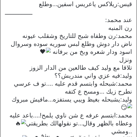
قيس:ريلاكس ياعريس اسفين…وطلع
__________
عند محمد:
رن المنبه
محمد:رن وطفاه شبح للتاريخ وشقلب عيونه
ناض دار دوش وطلع لبس سوريه سوده وسروال
اسود ودار شعره وبخ من برفانه
ونزل
تلاقا مع وليد كيف طالعين من الدار الزوز
وليد:فيه عزي واني مندريش؟؟
محمد:شبحله وابتسم قدم عليه ….تو ف عرسي
نطرح زيك …ومسح ع كتفه
وليد:يشبحله بغيظ ويبي يستفزه…مافيش مبروك
محمد:ابتسم عرفه ع شن ناوي يلمح!….باعد عليه
وعطاه بالظهر وقال…تو نقولهالك بطريقتي
..ومشي