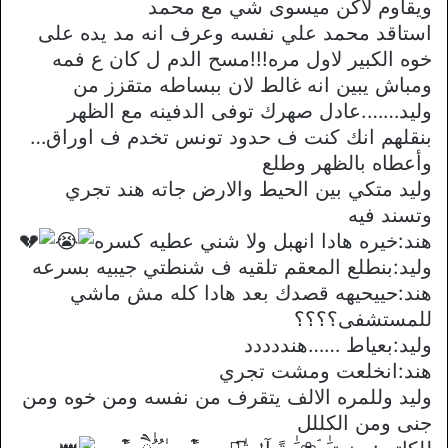
ويقاوم لاكن ميسوى شي مع محمد
استاقد محمد علي نفسه وعرف انه مد يده على
خوه الكبير لاول مره!!!مسح الدم ل كان ع فمه
ومباش يبين انه غالط لان ببساطه متقزز من
وليد…….عادل صهرك توفى الدفينه مع الظهر
بنقلهم انك كنت ف حدود تونس تخدم ف اوراق…
وأعطاه بالظهر وطلع
وليد متكي بين الحيط والارض جاته هند تجري
وتسند فيه
هند:خيره هادا انهبل ولا شني عطيه كسره
وليد:بنطلع المعقم تلقيه ف شنطتي جيبيه بسرعه
هند:حييحيهه قصدك بعد هادا كله مش ماشي
للمستشفى؟؟؟؟
وليد:بعياط ……هنددددد
هند:انخلعت ومشت تجري
وليد وللمره الالف يتقرف من نفسه ومن خوه ومن
جنى ومن الكللل