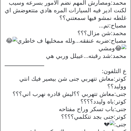
محمد:ومصارش المهم نضم الامور بسرعه وسيب
لكنت ادير فيه السيارات المره هادي متتعوضش اي
غلطه نمشو فيها سمعتني؟؟
مصباح:تم…
محمد:شن مزال؟؟؟
مصباح:ضربه عنفقه…ولله ممخليها ف خاطري
ومشي
محمد:شد رقبته…عييلل وربي هي
_______________
ع التلفون:
كوتر:معاش تتهربي جنى شن بيصير فيك انتي
ووليد؟؟
جنى:معاش تتهربي ؟؟ليش قادره نهرب اني؟؟؟
كوتر:باه وليدد؟؟؟؟
جنى:باب تسكر وراح مفتاحه
كوتر:جنى بجد تتكلمي؟؟؟؟
جنى: