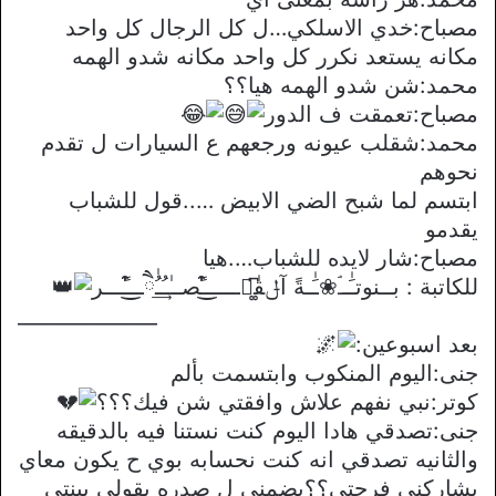
مصباح:خدي الاسلكي…ل كل الرجال كل واحد
مكانه يستعد نكرر كل واحد مكانه شدو الهمه
محمد:شن شدو الهمه هيا؟؟
مصباح:تعمقت ف الدور
محمد:شقلب عيونه ورجعهم ع السيارات ل تقدم
نحوهم
ابتسم لما شبح الضي الابيض …..قول للشباب
يقدمو
مصباح:شار لايده للشباب….هيا
للكاتبة : بــنوتـَٰــۘ❀ـَٰـةً آݪقٰཻ͚͆ـــــ͒͜ـًصــٰـُ͢ـُٰཻــ͒͜ـًـــر
______________
بعد اسبوعين:
جنى:اليوم المنكوب وابتسمت بألم
كوتر:نبي نفهم علاش وافقتي شن فيك؟؟؟
جنى:تصدقي هادا اليوم كنت نستنا فيه بالدقيقه
والثانيه تصدقي انه كنت نحسابه بوي ح يكون معاي
يشاركني فرحتي؟؟يضمني ل صدره يقولي يبنتي