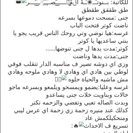
للكاتبة: بــنوتـَٰــۘ❀ـَٰـةً آݪقٰཻ͚͆ـــــ͒͜ـًصــٰـُ͢ـُٰཻــ͒͜ـًـــر
طق طققق طقطق
جنى :مسحت دموعها بسرعه
ناضت كوتر فتحت الباب
غرسه:هيا نوضي وتي روحك الناس قريب يجو يا
بنتي ساعديها يا كوتر
كوتر:مدت يدها ل جنى تنوضها……
جنى:مدت يدها وناضت
وزي اي دوشه تصير ف مناسبه الدار تنقلب فوقي
لوطي بين هادي اي وهادي لا وهادي ملوحه وهادي
مش ماشيه والحياة حلوه
غرسه وعليا:يضمو ويمسحو ويلمعو وبسرعه ماجو
خالات وبناويت خلات جنى يساعدو
وبدت الصاله تعبي وتفضي والزحمه تكتر
كذلك عند منيره زحمة زي زحمة اي عرس ليبي
ومنحكيلكمش عاد
تسريع ف الاحداث
: