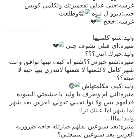
غرسه:جنى عدلي تقعميزتك وتكلمي كويس
جنى:ديرو ل تبوه
وطلعت
غرسه:اخخخ
______________
وليد:شنو كلمتيها
منيره:اي قتلي نشوف جنى
وليد:خيرك انتي؟؟؟
منيره:شنو خيرني؟؟شنو اه كيف تبيها توافق وانت
شهر كامل لاكلمتها لا شفتها لاتندري بيها حيه لا
ميته؟؟
وليد:كيف مكلمتهاش
منيره:اني ام ونعرف يا وليد يا حشمتي السوده
قدامهم بس ولا توا تجيني تقولي العرس بعد شهر
اما شهر اما عينك تراا
وليد:يمااا…
منيره:بعد سبوعين نقلهم صارتله حاجه ضروريه
العرس بعد سبوعين سمعتني؟