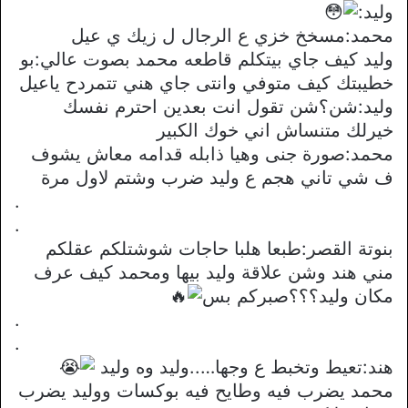
وليد:
محمد:مسخخ خزي ع الرجال ل زيك ي عيل
وليد كيف جاي بيتكلم قاطعه محمد بصوت عالي:بو
خطيبتك كيف متوفي وانتى جاي هني تتمردح ياعيل
وليد:شن؟شن تقول انت بعدين احترم نفسك
خيرلك متنساش اني خوك الكبير
محمد:صورة جنى وهيا ذابله قدامه معاش يشوف
ف شي تاني هجم ع وليد ضرب وشتم لاول مرة
.
.
بنوتة القصر:طبعا هلبا حاجات شوشتلكم عقلكم
مني هند وشن علاقة وليد بيها ومحمد كيف عرف
مكان وليد؟؟؟صبركم بس
.
.
هند:تعيط وتخبط ع وجها…..وليد وه وليد
محمد يضرب فيه وطايح فيه بوكسات ووليد يضرب