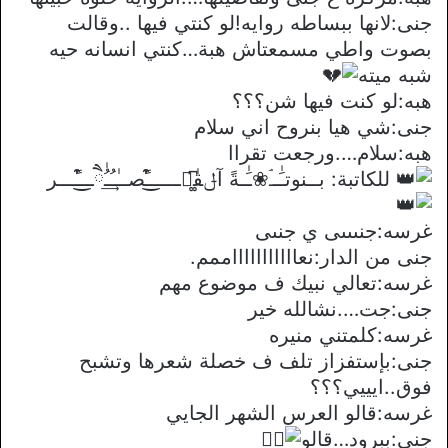
جنى:لانها ببساطه روايه!لو كنتي فيها ..وقالت
بصوت واطي مسمعتاش هبة…كنتي انسانه حيه
شبه ميته
هبه:لو كنت فيها شن؟؟؟
جنى:شي هيا بنروح اني سلام
هبه:سلام….ورجعت تقراا
للكاتبة: بــنوتـَٰــۘ❀ـَٰـةً آݪقٰཻ͚͆ـــــ͒͜ـًصــٰـُ͢ـُٰཻــ͒͜ـًـــر
غرسه:جنىىىى ي جنىى
جنى من الدار:نعاااااااااااممم.
غرسه:تعالي نبيك ف موضوع مهم
جنى:جت….نشالله خير
غرسه:كلمتني منيره
جنى:بإستفزاز تلف ف خصلة شعرها وتشبح
فوق..ايييي؟؟؟
غرسه:قالو العرس الشهر الجايي
جنى:ببرود…قالو