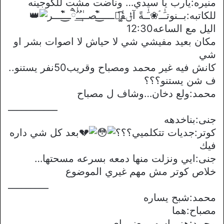
منيره:يارب يا سيدي… وناضت مشت للكوجينه
للكاتبه:بــنوتـَٰــۘ❀ـَٰـةً آݪقٰཻ͚͆ـــــ͒͜ـًصــٰـُ͢ـُٰཻــ͒͜ـًـــر
اليل مع الساعه12:30
مكان بعيد مفيشي شي لا حياش لا اصوات بشر او
شي
كانش فيه غير محمد ومصباح وقريب50نفر يستنو..
ف شن يستنو؟؟؟
محمد:ولع دخان…وشاف ل مصباح
___________
جنى:بناخدهه
كوتر:جديات تتكلميي؟؟؟
بعد كل شي داره
فيك
جنى:ايي ونزلت منها دمعه بسرعه مسحتها…
خلاص كوتر مش مهم غيري الموضوع
_________
محمد:شبح يساره
مصباح:هما
محمد:هز راسه بمعنى اي