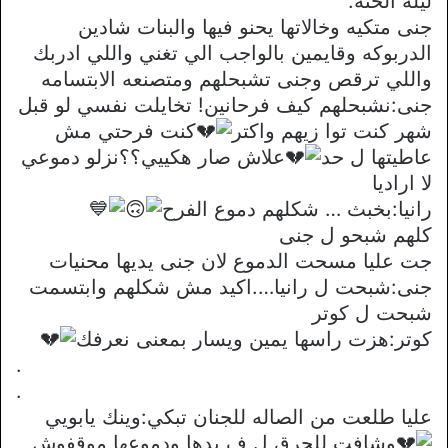
ليلة الحنه:
جنى متكيه وخالاتها يحنو فيها والبنات شادين
الدربوكه وقايمين بالواجب الي تغني واللي ادربك
واللي ترقص وجنى تشبحلهم ومتصنعه الابتسامه
جنى:نشبحلهم كيف فرحانين! تخايلت نفسي لو قبل
شهر كنت توا زيهم واكتر
كنت فرحتي مش
عاطيتها ل حد
علاش صار هكييي؟؟نزلو دموعي
لا اراديا
رانيا:بخبث … شكلهم دموع الفرح
كلهم شبحو ل جنى
جت عليا مسحت الدموع لان جنى يديها محنيات
جنى:شبحت ل رانيا….اكيد مش شكلهم وابتسمت
شبحت ل كوتر
كوتر:هزت راسها يمين ويسار بمعنى نعرفك
.
.
عليا طلعت من الصاله للجنان تبكي:وينك يابويي
وشافت للحرق ل ف يدها ودموعها موقفوش