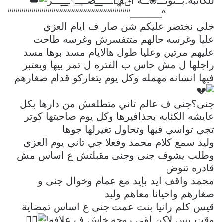
للكاتبه:بــنوتـَٰــۘ❀ـَٰـةً آݪقٰཻ͚͆ـــــ͒͜ـًصــٰـُ͢ـُٰཻــ͒͜ـًـــر
”””””””””””””””””””””””””””””””_______^
خلي نختصر عليكم شن صار ف ايام العزي
عليا وغرسه حالهم متتفسرش وغرسه طاحت
عليهم مرتين وعليا طول هالايام مسد بوها مسد
راجلها ل مش حاس ب الفتره ل تمر بيها ويعتبر
فيها انسانه مهمله وكل يوم يتعاركو قدام صغارهم
جنى؟جنى ف عالم تاني متطلعش من دارها بكل
عايشه الكئابه بحذافيرها وكل يوم صاحبتها كوتر
تجي تواسي فيها وتحاول تغيرلها جوها
وليد سمع كلام محمد وفعلا جي تاني يوم العزي
وطلب يشوف جنى وجنى مقبلتش ع اساس مش
قادره تنوض
محمد واقف ايد بإيد مع عمام وخوال جنى و
صغارهم واحيانا معاهم وليد
قيس كلم رانيا بنت عمت جنى ع اساس تمضاية
وقت بس لاكن لقي روحه خاش ف علاقه!