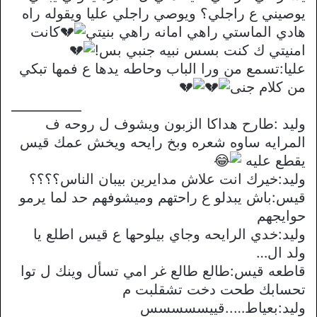
يوصيني ع راجلي؟ ويوصي راجلي عليا ويقوله راه
هادي الماستي راهي امانه راهي بنيتي
كانت
امنيتي ك كنت بسس نبيه جنبي بس!
عليا:تسمع من ورا الباب وحاطه يدها ع فمها تبكي
من كلام جنى
___________
وليد :طارح هداكا الزبون ويشوف ل روحه ف
المرايه ساوه شعره وبخ رايحه ويخش عمك قيس
يقطع عليه
وليد:خيرك انت علاش مدايرين بيبان الناس؟؟؟؟
قيس:باش يبدلو ع راحتهم وميشوفهم حد لما يرمو
حوايجهم
وليد:خدي الرايحه وجاي بيلوحها ع قيس اطلع يا
ولد ال…
قاطعه قيس:طالع طالع غر امي تسأل وينك ل توا
تحسابك طحت دخت تشقلبت م
وليد:بعياط…..قييسسسسس