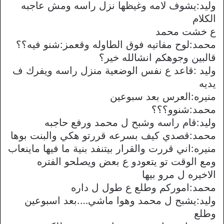
وليد:يشوف لامه وغيظها نزل راسه ومش عاجبه
الكلام
ع خشت محمد
محمد:لوح مفاتيه فوق الطاوله وقعمز:شنو فيه؟؟
قالبين وجوهكم انشالله خير؟
وليد :قاعد ع نفس الوضعية منزل راسه ويفرك ف
يديه
منيره:العرس بعد سبوعين
محمد:شنوو؟؟؟
وليد:قام راسه وشبح ل محمد ورفع حاجبه
محمد:قصدي كيف بسرعه قررتو هكي والبنت بوها
منيره:اني قررت والقرار بيتنفد بنية ما فيها ماينعاب
ومع الوقت تو يتعودو ع بعض ويصلحو الفتره
الاخيره ل مرو بيها
محمد:اموركم وطلع ع طول ل داره
وليد:يشبح ل محمد وهوا ماشي….بعد اسبوعين
وطلع