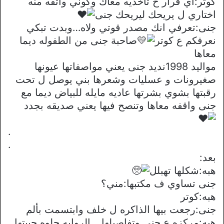
كوتر:اي قرار ح تاخديه معاك وكوني واتقه منه
اختاري ل يريحك ليريحك جنى
جنى:تعرفي انك مصدر قوتي ولاه…وبدت تبكي
نعرفكم ع كوتر
صاحبة جنى من الطفوله ديما
معاها
مواليد 1998نديد جنى يعني مواصفاتها عيونها
صغيرونات و عسليات وشعرها بني يوصل ل تحت
رقبتها بشوي بشرتها عاديه مايله للبياض ديما مع
جنى واقفه معاها وتنصح فيها يعني صديقه بجدد
.
.
بعد:
هبه:شكلها تهبلل
جنى تساوي ف مكتبها:مني؟
هبه:كوتر
جنى:رجعت بيها الذاكره ل خلف وابتسمت بألم
هبه:مركزه ع جنى وتفاصيلها….الروايه حلوه حبيتها