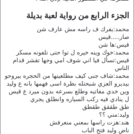
الجزء الرابع من رواية لعبة بديلة
محمد:يفرك ف راسه مش عارف شن
صار…..قيس
قيس:ها شن
محمد:خوك وينه خيره ل توا حتى تلفونه مسكر
قيس:تسأل فيا اني شوف امي وجها تقشر قدام
الناس
محمد:شاف جنى كيف مطلعينها من الحجره بيروحو
بيديرو العزي شبحتله بظرة اسى فهمها بانه ع وليد
وين خدي مفاتيه وطلع بسرعه بدون ميرد ع قيس
ل ينادي فيه ركب السياره وانطلق يجري
طق طققق طقطق
وليد:مني ؟؟
هند:هزت راسها بمعني منعرفش
ناض وليد فتح الباب