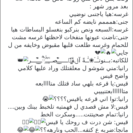
بعد مرور شهر :
غرسه:هيا ياجنىى نوضيي
جنى:همممم نايضه كم الساعه
غرسه:السبعه ونص بنركبو بنغسلو البساطات هيا
جنى:ناضت عيونها منفخات لاحظتها غرسه مشت
للحمام وغرسه طلعت قلبها مقبوض وخايفه من ل
جايي
للكاتبه:بــنوتـَٰــۘ❀ـَٰـةً آݪقٰཻ͚͆ـــــ͒͜ـًصــٰـُ͢ـُٰཻــ͒͜ـًـــر
رانيا:مني شوشو ل معلقتلك وراد عليها كلامي
واضح قيس
قيس:يا قرعه بلهي ساد قتلك متاااابعه
متاااااابعتنيييي
رانيا:توا اني قرعه ياقيس؟؟؟؟
قيس:لا مش قصدي ل فهمتيه تلخبط بينك وبين….
رانيا:تمام صحيتتت…..وسكرت الخط
قيس: شن درت ف روحك يا قيس
مانجا:ضربه ع كتفه…الحب ونارهه؟؟