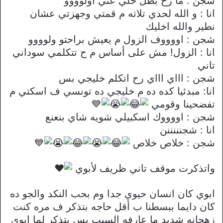
شجن : ما رح بطل حلي عني اولوووو
انا : و الله لحدي تلاته م قمتي وجهزتي عشان
نطير والله اخليك
شجن : اووووف الزول م يعيش براحتو ولوووو
انا : الزول! مش على أساس م ح تتكلمي سوداني
تاني
شجن : اااي اااي رح اتكلم خليجي بس
انا: مبدئيا كده ده م خليجي ده تونسي ف اسكتي م
تفضحينا وقومي
شجن : اووووك اسكبيلي شويه شاي بنعنع
انا : شجنننننن
شجن : خلاص خلاص
واتذكرت موقف تاني ظريف لأبوي
ابوي كان انسان حيوي جدا وم بحب النكد والجو ده
كان دايما ببسطنا ب أقل حاجه بتذكر ف مره كنت
زهجانه شديد ما عارفه السبب بس بتذكر لما ابوي