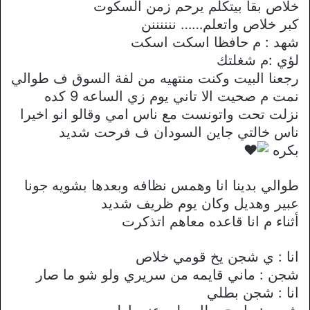
خلاص بقا بيتكلم يرحم زمن السكوت
كبر خلاص واتعلم…… ننننننن
شهد : م حافظا اسكت اسكت
لؤي :م شغلتك
رجعنا البيت وكنت منتهيه من لفة السوق ف طوالي
نمت م صحيت الا تاني يوم زي الساعه 9 كده
نزلت تحت واتونست مع ناس امي وقالو انو اخيرا
ناس خالتي جاين السودان ف فرحت شديد
بكره
طوالي بدينا انا وهمس نظافه وبعدها بشويه جونا
عبير وهديل وكان يوم ظريف شديد
أثناء م انا قاعده معاهم اتذكرت
انا : ي شجن يخ قومي خلاص
شجن : ماني قايمه من سريري ولو شو ما صار
انا : شجن بطلي