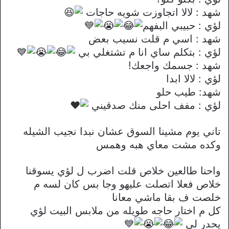
شهد : لالا اتجاوزت شويه حاجات
لؤي : حبيبي البفهم
شهد : اسي م قلت نسيب بعض
لؤي : بتكلم ساي انا م تشتغلي بي
شهد : جسمك واجعك!
لؤي : لالا ابدا
شهد: طيب حلو
لؤي : مفف احلى منك صدقيني
تاني يوم مشينا السوق عشان نبدا نجيب الشيله
وكده مشت معاي هبه وهمس
واحنا طالعين خلاص قلت اضرب ل لؤي يسوقنا
خلاص فعلا اتصلت عليهو وجا بس كان لسه م
خلصت ف بقا ماشي معانا
كل م اختار حاجه طويله من ملابس البيت لؤي
يحدر لي