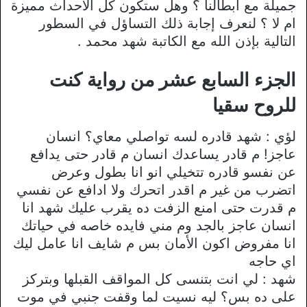
جميلة مع أبطالنا ؟ وهل ستكون كل الأحداث مميزة
ام لا ؟ لنعرف إجابة ذلك التساؤل في السطور
التالية بإذن الله مع الكاتبة شهد محمد .
الجزء السابع عشر من رواية كنت
للروح سقيا
لؤي : شهد قادره لسه تواصلي معاي؟ انسان
عاجز! م قادر يساعدك انسان م قادر حتى يدافع
عن نفسو قادره تتخيلي انو انا بطول وعرض
اتضرب من غير م اقدر اتحرك ولا ادافع عن نفسي
م قدرت حتى امنع الزفت ده يقرب عليك شهد انا
انسان عاجز بالجد وم مني فايده خاصه في حياتك
انا مفروض اكون الأمان بس م شايف انا عامل ليك
اي حاجه
شهد : لي انت بتنسى كل المواقف القبلها وبتركز
على ده بس؟ ليه نسيت لما وقفت جنبي في موت