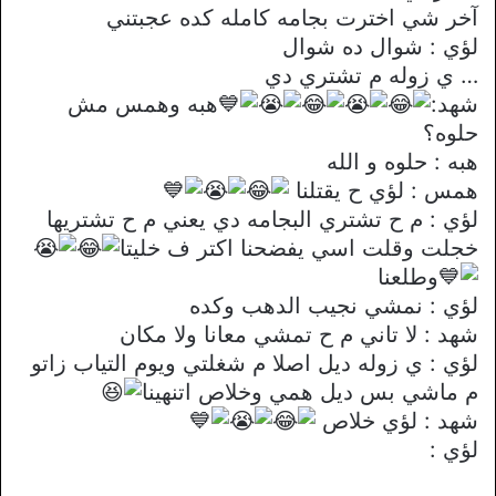
آخر شي اخترت بجامه كامله كده عجبتني
لؤي : شوال ده شوال
… ي زوله م تشتري دي
شهد:
هبه وهمس مش
حلوه؟
هبه : حلوه و الله
همس : لؤي ح يقتلنا
لؤي : م ح تشتري البجامه دي يعني م ح تشتريها
خجلت وقلت اسي يفضحنا اكتر ف خليتا
وطلعنا
لؤي : نمشي نجيب الدهب وكده
شهد : لا تاني م ح تمشي معانا ولا مكان
لؤي : ي زوله ديل اصلا م شغلتي ويوم التياب زاتو
م ماشي بس ديل همي وخلاص اتنهينا
شهد : لؤي خلاص
لؤي :