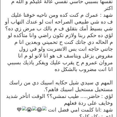
نفسها بسببي حاسي نفسي عالة عليكم و الله م
اكتر
شهد : عمرك م كنت كده ومن ناحيه خوفنا عليك
ف ده شي طبيعي الصراحه انت لو عندك التهاب أو
شي بسيط أمك بتقلق ف م بالك ب مرض زي ده؟
لؤي ده حكم ربنا ولازم تكون راضي وانا متأكده لو
م الحاله دي جاتك كنت ح تحميني وبعدين انا م
جاتني حاجه انت بس الاتضربت ولو في زول
مفروض يزعل ويتاسف ف هو انا لانو لو م انا
مروان عمرو م ح يقرب عليك ويفكر ياذيك بسببي
انا انت مضروب بالشكل ده
المهم ي سيدي شيل حكايه اسيبك دي من راسك
مستحيل مستحيل اسيبك فاهم؟.
لؤي : حاضر….. طيب نمشي؟؟ الوقت اتأخر شديد
وخايف على ردة فعلهم
شهد :انا كلمت امي فضل انت
لؤي : بكلو كلو؟