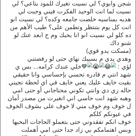
شجن وابوي؟ لي نسيت تغيرك للمود بتاعي؟ لي
نسيت لما انت الوحيد الفكرت فيني وجبت لي
هديه بمناسبه خلصت جامعه وكده؟ لي نسيت انو
انت كل يوم بتنتظر وتطمن على؟ طيب الأهم من
ده كلو لي نسيت انو انا بحبك وم ح ابعد عنك لو
شنو داك
(مسكت يدو قوي)
وهدي يدي م بسيبك نهاي حتى لو رفضتني
لؤي :
خلي عندك كرامه… بس ي
شهد انتي م قادره تحسي بإحساسي وانا حقيقي
بقيت خايف عليك يعني خايف في اي لحظة تجيني
حاله زي دي وانتي تكوني محتاجاني أو حتى امي
وهبه شهد انت حاسي اني اتغيرت من مصدر أمان
ل خوف وم خوف مني لا خوف على بشوف الخوف
في عيونكم كلكم
خوف انكم تفقدوني حتى بتعملو الحاجات البحبها
وبس اهتمامكم بي زاد جدا حتى امي أهملت