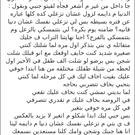
جا داخل من غير م أشعر فجأه لقيتو جنبي وبقول :
الدنيا م دايمه لزول عشان تزعلي كده كلها عباره
عن فتره بسيطه بس لي تزعلي نفسك عشان دنيا
فانيه؟ ضامنه يوم بكره؟ لي بتتمسكي بالزعل وم
بتتمسكي بالفرح؟ احنا نهايتنا التراب ف خليك
متفائله ي بتي بتذكر اول مره لما شلتك كنتي
صغيره شديد كنت خايف اوقعك مع انو قبلك شلت
شجن بس برضو لو شلت الف طفل في الأخير اول
لحظه من شيلة طفلك مختلفه من هنا ابتدا خوفي
عليك بقيت اخاف ليك في كل مرحله لما كنتي
بتحبي بخاف تتضربي بحاجه
لما بديتي تمشي كنت بخاف عليك تقعي
في الروضه بخاف عليك م تقدري تتصرفي
في كل مره خوفي بتغير
بس حبي ليك ابدا شكلو م اتغير لا بزيد بالعكس
ف ي بتي م تزعلي نفسك عشان دنيا م دايمه لينا
انا هنا جنبك وشجن وامك كلنا مستعدين نسمعك