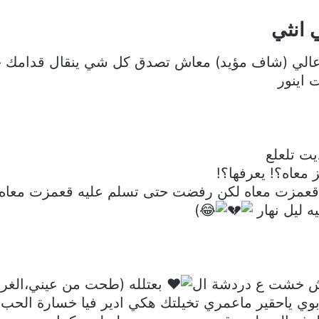
 انثي
ا عالي (شاف مؤيد) معاش تصدق كل شي ينقال قدامك خ
اينور
يت تلعلع
عاه؟! يعرفها؟!
قعمزت معاه لكن رفضت حتى تسلم عليه قعمزت معاه 
 ليل نهار
)
ييش خشت ع دردشة ال
بعتلله (طحت من عيني،الغري
 ياحقير ماعمري تخيلتك هكي ادير فيا خسارة الحب ل