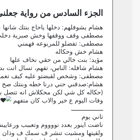
الجزء السادس من رواية جعلني
هشام يشوفلهم: دخلها ياحاج بنتك شانه
مصطفى وقف ووقفها وخش صبرية دخلت 
مصطفى: تفضلو للمربوعه فهمني
هشام خش وحكاله
مؤيد: بنت خالي من حقي نخاف علها
هشام شافله: الناس، تفهم، تسال انت بد
مصطفى: وشخص لقبضتو عليه كيف تعمز م
هشام:صدقني حني درنا خطه وبنتك صح 
(حكاله كل شي لكن محكلاش انه تتصل بيه
وفات اليوم ع خير والاب كان متفهم
ـــــــــــــــــ
تاني يوم
ناضت اينور بعدد نووووم وتعببب ورعا
ولقيتها ومشيت تنشر ف سمك ف وذان بوي