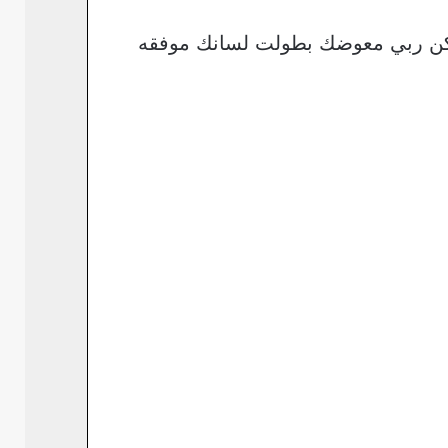
اكن ربي معوضك بطولت لسانك موفقه