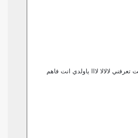
فني لالالا لااا ياولدي انت فاهم