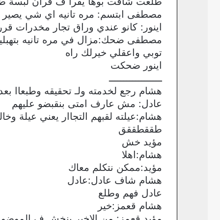
طلعت شافت بوها يقرا ف قرآن لبسة طر
مصطفى ابتسم: مره تانيه اي شي يصير 
اينور: كانو عندي وراق تجار مخدرات قر
مصطفى ضحك:مزال في مره تانيه بتهبل
توبي واعقلي خيرلك راه
اينور ضحكت
ــــــــــــــــــ
هشام رجع لخدمته ولـ تحقيقه وطبعاا بع
عادل: مش عارف امتى بنقبضو عليهم
هشام:عيلته لقبهم التجاار يعني عيلة وخ
طققطققق
مؤيد خش
هشام:اهلا
مؤيد:ممكن نتكلم معاك
هشام شاف عادل:عادل
عادل فهم وطلع
هشام قعمز:خير
مؤيد قعمز: من الاخير بنخش ف الموضو