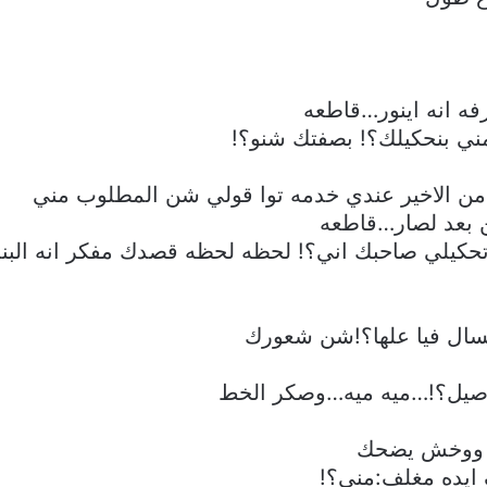
فه انه اينور…قاطعه
ي بنحكيلك؟! بصفتك شنو؟!
 الاخير عندي خدمه توا قولي شن المطلوب مني
كن بعد لصار…قاطعه
لي صاحبك اني؟! لحظه لحظه قصدك مفكر انه البنت تعر
تسال فيا علها؟!شن شعورك
وصيل؟!…ميه ميه…وصكر الخط
ق ووخش يضحك
ايده مغلف:مني؟!