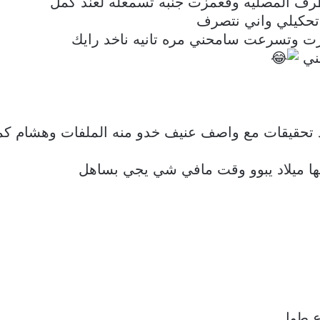
ف المصليه وقعمزت جنبه تسمعله لعند كمل
تحكيلي واني نتصرف
رت وتسرعت سامحني مره تانيه ناخد رايك
يني
د تحقيقات مع واصف عنيف خدو منه الملفات وهشام كمل 
الها ميلاد يبوو وقت مافي شي يجي بساهل
ع طول