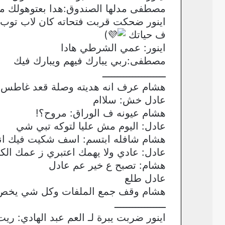
مصطفى مدلها الصندوق:هدا بعتوهولك م
اينور ضحكت قربت فتحاته كان لاب توب
ف حياتك
)
اينور: عمي الشرطي هادا
مصطفى:ربي يبارك فيهم ويبارك فيك
ـــــــــــــــــــــ
هشام عرف انه هديته وصلة قعد غاطس
عادل خش: سلاام
هشام عيونه ف الوراق: مروح؟!
عادل: اليوم مش عليا لتوكه تبي شي
هشام شافله ابتسم: اسف شكيت فيك ان
عادل: عادي ولا يهمك اعتبري ز عمك الكب
هشام: تصبح ع خير عم عادل
عادل طلع
هشام وقف جمع الملفات وكل شي يخص 
ـــــــــــــــــ
اينور ضربت يبرة لـ العم عبد الهادي: 