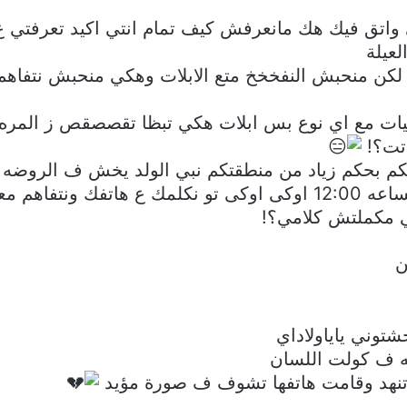
ني واتق فيك هك مانعرفش كيف تمام انتي اكيد تعرفتي
عيلة
 لكن منحبش النفخخخ متع الابلات وهكي منحبش نتفاهم 
ات مع اي نوع بس ابلات هكي تبظا تقصصقص ز المره 
اتت؟!
م بحكم زياد من منطقتكم نبي الولد يخش ف الروضه ل
هاتفك ونتفاهم معاك … ومشت
 مكملتش كلامي؟!
ن
توني ياياولاداي
ه ف كولت اللسان
نهد وقامت هاتفها تشوف ف صورة مؤيد