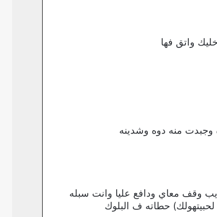
ليك واتق فها
وجبدت منه دوه وشدينه
ب وقف معاي ودافع عليا وانت سبله
حبيتهولك) حطاته ف البلوك