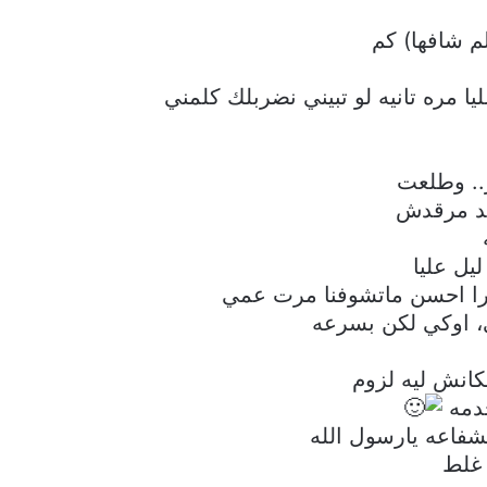
م شافها) كم
يا مره تانيه لو تبيني نضربلك كلمني
.. وطلعت
عد مرقدش
يل عليا
را احسن ماتشوفنا مرت عمي
 اوكي لكن بسرعه
كانش ليه لزوم
خدمه
لشفاعه يارسول الله
 غلط