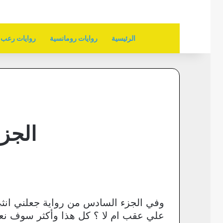
الرئيسية
روايات رومانسية
روايات رعب
الجز
وفي الجزء السادس من رواية جعلني انثي 
علي عقب ام لا ؟ كل هذا وأكثر سوف نعرفه