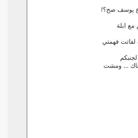
 ع يوسف صح؟!
مع ابلة
لفاتت فهمتي
جنبكم