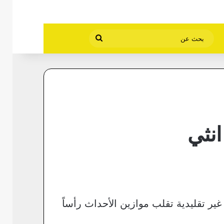
بحث
عن
نثي
ير تقليدية تقلب موازين الأحداث رأساً