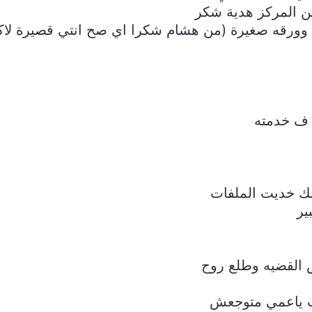
ن المركز هدية شكر
 وورقه صغيرة (من هشام شكرا اي صح انتي قصيرة ل
 ف خدمته
ك خديت الملفات
ير
القضيه وطلع روح
ريت ياعمي متوجعش