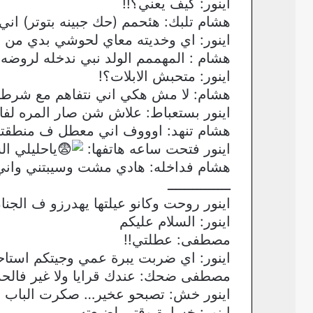
اينور: كيف يعني؟!!
هشام تلبك: هئحمم (حك جبينه بتوتر) ا
اينور: اي وخديته معاي لحوشي بدي من ال
هشام : المهممم الولد نبي ندخله لروضه
اينور: متحبش الابلات؟!
هشام: لا مش هكي اني نتفاهم مع شرطي
اينور بستعباط: علاش شن صار المره لف
هشام تنهد: اوووف اني معطل ف منطقتك
اينور فتحت ساعه هاتفها:
ياحليلي الساعه 12:00 اوكى اوكى تو نكلمك ع 
هشام فداخله: هادي مشت وسيبتني واني
ـــــــــــــــ
اينور روحت وكانو عيلتها يهدرزو ف الجنا
اينور: السلام عليكم
مصطفى: عطلتي!!
اينور: اي ضربت يبرة عمي وجيتكم استاحش
مصطفى ضحك: عندك قرايا ولا غير فالح
اينور خش: تصبحو عخير… صكرت الباب ت
اينور: خسارة وقتي لضيعته