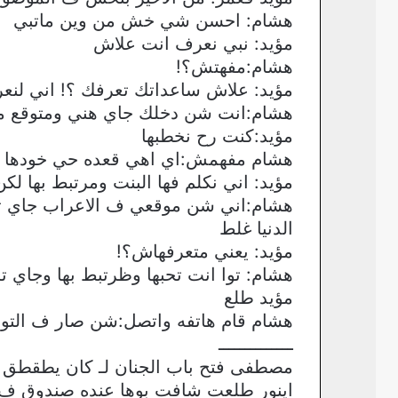
هشام: احسن شي خش من وين ماتبي
مؤيد: نبي نعرف انت علاش
هشام:مفهتش؟!
مؤيد: علاش ساعداتك تعرفك ؟! اني لنعر
هشام:انت شن دخلك جاي هني ومتوقع من
مؤيد:كنت رح نخطبها
هشام مفهمش:اي اهي قعده حي خودها من
مؤيد: اني نكلم فها البنت ومرتبط بها ل
هشام:اني شن موقعي ف الاعراب جاي تحكي
الدنيا غلط
مؤيد: يعني متعرفهاش؟!
هشام: توا انت تحبها وظرتبط بها وجاي 
مؤيد طلع
هشام قام هاتفه واتصل:شن صار ف الت
ــــــــــــــ
مصطفى فتح باب الجنان لـ كان يطقط
اينور طلعت شافت بوها عنده صندوق ف 