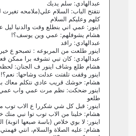
عبدالهادي: سلم يديك
نتفتح الباب: السلام علي(ملامحه تغيرت ل
كلهم وعليكم السلام
اينور: عمي اني بنطلع وقت والدنيا ليل عل
هشام يشوفلهم: عمي وين يوسف؟!
عبدالهادي: راقد
اينور طلعت من المربوعه : تصبحو ع خير
عبدالهادي: كان تبي تشوفه برا ممكن ق
هشام طلع وشاف اينور ف الجنان: لحظه
اينور وقفت تلفتت عدلت وشاحها: نعم؟! ل
هشام: حوشك قريب عادي نتكلم معاك ب
اينور ضحكت: نظم مرت عمي واب عمي،
طلعو
اينور: قبل كل شي شكررا ع الاب توب م
هشام: خلينا من الاب توب توا نبي منك 
اينور: لا بوي خلاص (باسة صبعها اتوبة) ا
هشام: عليه الصلاة والسلام، انتي فهمتي