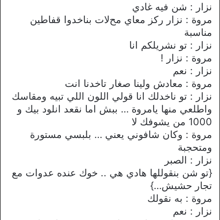
نزار : شن فيه غادي
مروة : نزار ركز معاي محﻻت بناخدوا قفاطين
مناسبة
نزار : تو نشريلكم انا
مروة : نزار !
نزار : نعم
مروة : معادش ولينا صغار تاخدنا انت
نزار : تو ناخدلك انا قولي اللون اللي تبيه ومقاسك
واطلعي منها يامروة … ببش اما نقعد انلود بيك و
1000 من يشوفك ﻻ
مروة : وكان شافوني يعني … بلبسي مستورة
ومتحجبة
نزار : الصبر
{تو شن بنقوللها هادي هي .. خوك عنده عدوات مع
تجار حشيش…}
مروة : به نقولك
نزار : نعم