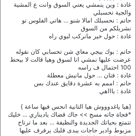
غادة : وين ينمشي يعني السوق وانت ع المشية
والجية تحسبلي
حاتم : نحسبلك اماﻻ شنو … هاتي الفلوس تو
نشريلكم من السوق
غادة : حول خير مانركب لبوي راه
حاتم : بوك بيجي معاي شن تحسابي كان نقوله
عرضت عليها نمشي انا لسوق وهيا قالت ﻻ بيحط
100 احتمال ف راسه
غادة : فتان … حول مانيش معطلة
حاتم : اممم به عشرة دقايق عندك بس
غادة : باااهي
{هيا ياغدوووش هيا التانية انحس فيها ساعة }
*فجاة جاته مسج >> جاك قضاك ياديناري … خليك
تتمتع بحياتك الجديدة والنظيفة … بعد ما ترتاح
مزبوط وادير حاجات يبدى قلبك يرفرف عليها