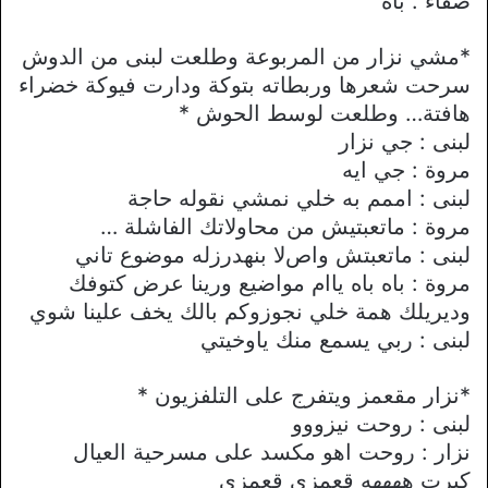
صفاء : باه
*مشي نزار من المربوعة وطلعت لبنى من الدوش
سرحت شعرها وربطاته بتوكة ودارت فيوكة خضراء
هافتة… وطلعت لوسط الحوش *
لبنى : جي نزار
مروة : جي ايه
لبنى : اممم به خلي نمشي نقوله حاجة
مروة : ماتعبتيش من محاوﻻتك الفاشلة …
لبنى : ماتعبتش واصﻻ بنهدرزله موضوع تاني
مروة : باه باه ياام مواضيع ورينا عرض كتوفك
وديريلك همة خلي نجوزوكم بالك يخف علينا شوي
لبنى : ربي يسمع منك ياوخيتي
*نزار مقعمز ويتفرج على التلفزيون *
لبنى : روحت نيزووو
نزار : روحت اهو مكسد على مسرحية العيال
كبرت ههههه قعمزي قعمزي