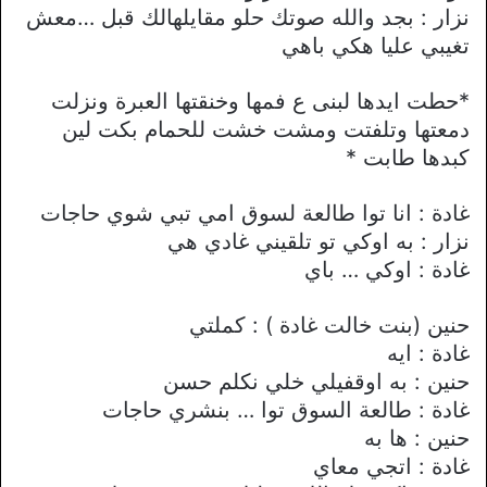
نزار : بجد والله صوتك حلو مقايلهالك قبل …معش
تغيبي عليا هكي باهي
*حطت ايدها لبنى ع فمها وخنقتها العبرة ونزلت
دمعتها وتلفتت ومشت خشت للحمام بكت لين
كبدها طابت *
غادة : انا توا طالعة لسوق امي تبي شوي حاجات
نزار : به اوكي تو تلقيني غادي هي
غادة : اوكي … باي
حنين (بنت خالت غادة ) : كملتي
غادة : ايه
حنين : به اوقفيلي خلي نكلم حسن
غادة : طالعة السوق توا … بنشري حاجات
حنين : ها به
غادة : اتجي معاي