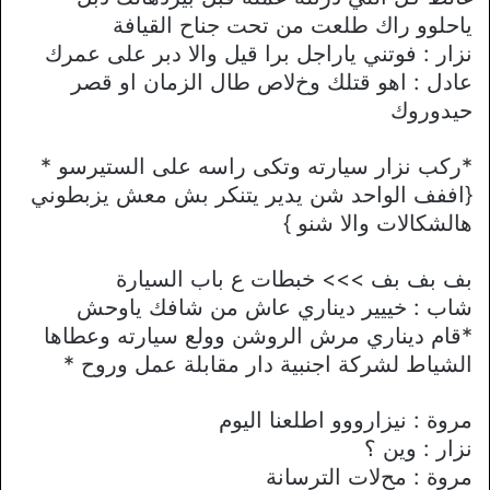
ياحلوو راك طلعت من تحت جناح القيافة
نزار : فوتني ياراجل برا قيل واﻻ دبر على عمرك
عادل : اهو قتلك وخﻻص طال الزمان او قصر
حيدوروك
*ركب نزار سيارته وتكى راسه على الستيرسو *
{اففف الواحد شن يدير يتنكر بش معش يزبطوني
هالشكاﻻت واﻻ شنو }
بف بف بف >>> خبطات ع باب السيارة
شاب : خييير ديناري عاش من شافك ياوحش
*قام ديناري مرش الروشن وولع سيارته وعطاها
الشياط لشركة اجنبية دار مقابلة عمل وروح *
مروة : نيزارووو اطلعنا اليوم
نزار : وين ؟
مروة : محﻻت الترسانة