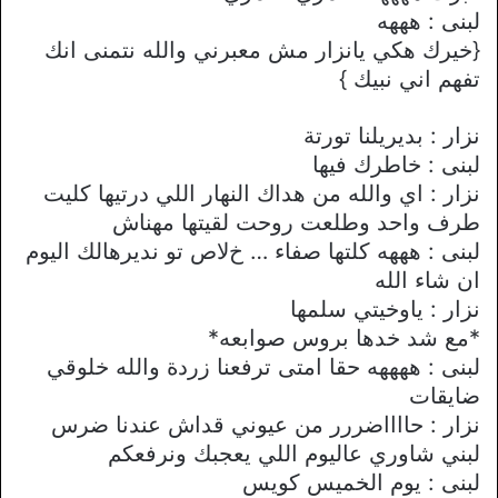
لبنى : هههه
{خيرك هكي يانزار مش معبرني والله نتمنى انك
تفهم اني نبيك }
نزار : بديريلنا تورتة
لبنى : خاطرك فيها
نزار : اي والله من هداك النهار اللي درتيها كليت
طرف واحد وطلعت روحت لقيتها مهناش
لبنى : هههه كلتها صفاء … خﻻص تو نديرهالك اليوم
ان شاء الله
نزار : ياوخيتي سلمها
*مع شد خدها بروس صوابعه*
لبنى : ههههه حقا امتى ترفعنا زردة والله خلوقي
ضايقات
نزار : حااااضررر من عيوني قداش عندنا ضرس
لبني شاوري عاليوم اللي يعجبك ونرفعكم
لبنى : يوم الخميس كويس