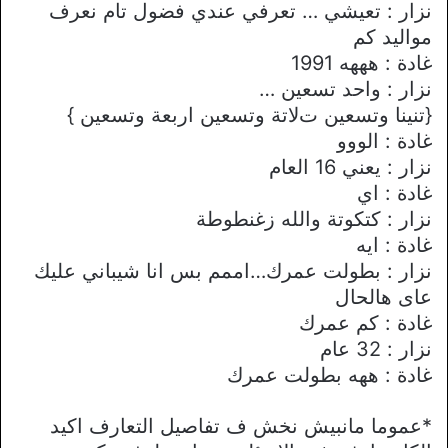
نزار : تعيشي … تعرفي عندي فضول تام نعرف
مواليد كم
غادة : هههه 1991
نزار : واحد تسعين …
{تنينا وتسعين تﻻتة وتسعين اربعة وتسعين }
غادة : الووو
نزار : يعني 16 العام
غادة : اي
نزار : كتكوتة والله زغنطوطة
غادة : ايه
نزار : بطولت عمرك…اممم بس انا شيباني عليك
عاى هالحال
غادة : كم عمرك
نزار : 32 عام
غادة : ههه بطولت عمرك
*عموما مانبيش نخش ف تفاصيل التعارف اكيد