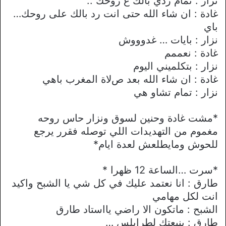
نزار : تمام ردي بالك ع روحك ..
غادة : ان شاء الله حتى انت رد بالك على روحك…
باي
نزار : بايات … غدوووش
غادة : نعممم
نزار : بتكلميني اليوم
غادة : ان شاء الله بعد صﻻة المغرب باهي
نزار : تمام تشاو هي
*مشت غادة وحنين لسوق ونزار حاس روحه
مغموم من التهديدات اللي توصله فقرر يرجع
للحوش ومايطلعش لعدة ايام*
*سرت …الساعة 12 ظهرا *
طارق : انا نعتمد عليك في كل شي يا الشبح واكيد
انت لكل مهامي
الشبح : ماتكون اﻻ راضي يااستاد طارق
طارق : بنبعتك لطرابلس …