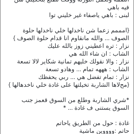
فيه باهي
لبنى : باهي ياصفاء غير خليني توا
{امممم زعما شن ناخدلها خلي ناخدلها حلوة
الصوف … والله مانقاوم انا قدام حلوة الصوف }
نزار : تره اعطيني زوز بالله عليك
الشاب : ان شاء الله هي
نزار : واﻻ نقولك خليهم تمانية شكاير ﻻﻻ تسعة
الشاب : هههه تمام … وهادو تسعة
نزار : تمام تفضل هي … ربي يحفظك
{محﻻها الشاربة تخيلتها على غادة خلي ناخدهالها }
*شري الشاربة وطلع من السوق قعمز جنب
السوق يستنى ف غادة … *
غادة : حول من الطريق ياحاتم
حاتم :ووووين ماشية