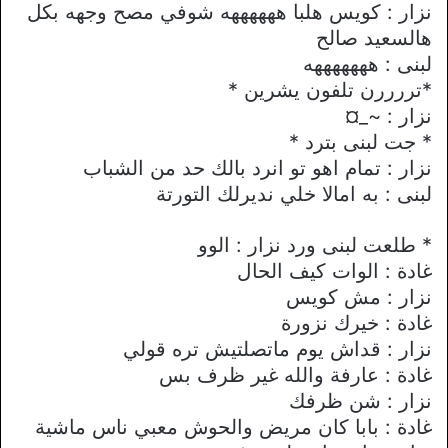
نزار : كويس هلبا ههههههه شوفي مصح وجهه بكل
هالسعيد صالح
لبنى : هههههههه
*تررررن تلفون يشرين *
نزار : ~_¤
* جت لبنى بترد *
نزار : تمام اهو تو انرد بالك حد من الشباب
لبنى : به اماﻻ خلي نديرلك التورتة
* طلعت لبنى ورد نزار : الوو
غادة : الوات كيف الحال
نزار : مش كويس
غادة : خيرك نزورة
نزار : قداش يوم ماتصلتيش تره قولي
غادة : عارفة والله غير ظرف بس
نزار : شن ظرفك
غادة : بابا كان مريض والحوش معبي ناس ماشية