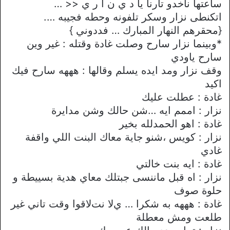
ساعتها ناخدو تارنا يا د ي ن ا ر ي << …
اتكنطى نزار وسكر تلفونه وحطه فجيبه ….
{محقرهم النهار المبارك … فددوني }
*وبينما نزار سارح وصلت غادة وقتله : غير وين
سارح ياودي
وقف نزار ومد ايده يسلم وقالها : هههه سارح فيك
اكيد
غادة : عطلت عليك
نزار : اممم ايه …شن حالك وشن مدايرة
غادة : اهو الحمدلله بخير
نزار : كويس ،شنو جاية معاك البنت اللي واقفة
غادي
غادة : ايه بنت خالتي
نزار : اه قبل ماننسى جبتلك معاي هدية بسييطة و
حلوة صوف
غادة : هههه به شكرا … يﻻ نتﻻقوا وقت تاني غير
طلعت ومش معطلة