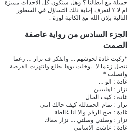
جميلة مع أبطالنا ؟ وهل ستكون كل الأحداث مميزة
ام لا ؟ لنعرف إجابة ذلك التساؤل في السطور
التالية بإذن الله مع الكاتبة لوزة .
الجزء السادس من رواية عاصفة
الصمت
*ركبت غادة لحوشهم … واتفكر ف نزار … زعما
نتصل زعما ﻻ ..وخلت بوها يطلع وانتهزت الفرصة
واتصلت *
غادة : الو …
نزار : اهليييين
غادة : كيف الحال
نزار : تمام الحمدلله كيف حالك انتي
غادة : صح الرقم واﻻ انا غالطة
نزار : وصلتي وصلتي … نزار معاك
غادة : عاشت اﻻسامي