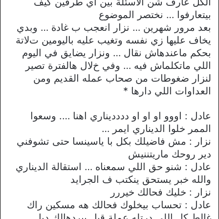
الكل عارف شن اﻻسئلة بين اي طرفين كيف
بيتعارفوا … نختصر الموضوع
بعد مرور شهرين … نزار انعجب ب غادة … وبدي
يخاف عليها زي نفسه وتغيب عليه باليومين تﻻتة
بحكم ماعندهاش نقال … ونزار يضايق في اليوم
اللي ماتكلماش فيه … وفي خﻻل هالفترة تصير
لنزار ضغوطات من صحاب عمله القديم ومن
العداوات اللي دارها *
عادل : اووو او او او دددديناري اهنا …. وسعوا
الممر خلوا الديناري ايمر …
نزار : مش فاضيلك بكل با ياسينسا حتى تشوفني
دير روحك ماريتننيش
عادل : شنو حق اللي سمعناه … استقالة الديناري
والله خبر يستحق ينكتب ف الجرايد
نزار : خليك فحالك خيررر
عادل : تحساب بيخلوك فحالك هه مسكين راك
غالط كل اللي درتله عملة قبل بيردهالك دبل