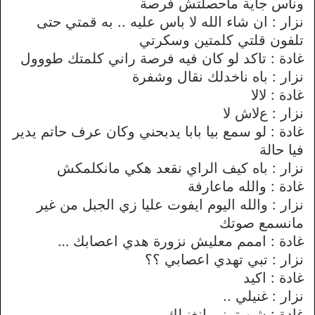
وناس جاية ماحصلتش فرصة
نزار : ان شاء الله ﻻ باس عليه .. به قمتي حتى
تلفون قلتي كلمتين وسكرتي
غادة : تاكد لو كان فيه فرصة راني كلمتك طووول
نزار : باه ناخدلك نقال وشفرة
غادة : ﻻﻻ
نزار : عﻻش ﻻ
غادة : لو سمع بيا بابا يدبحني وكان عرف حاتم يدير
فيا حالة
نزار : باه كيف الراي نقعد هكي مانكلمكش
غادة : والله ماعارفة
نزار : والله اليوم ايفوت عليا زي الجبل من غير
مانسمع صوتك
غادة : اممم معليش نزورة هدي اعصابك …
نزار : تبي تهدي اعصابي ؟؟
غادة : اكيد
نزار : غنيلي ..
غادة : شن تبيني انغنيلك