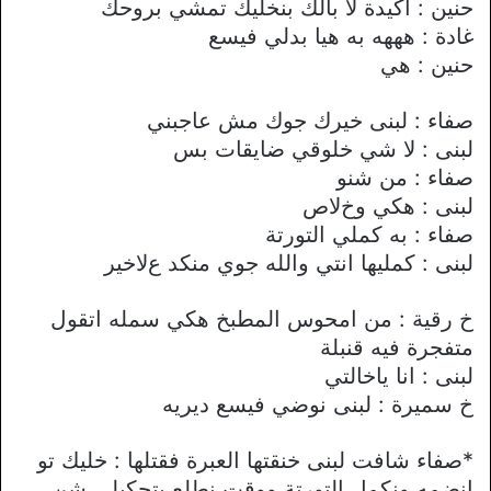
حنين : اكيدة ﻻ بالك بنخليك تمشي بروحك
غادة : هههه به هيا بدلي فيسع
حنين : هي
صفاء : لبنى خيرك جوك مش عاجبني
لبنى : ﻻ شي خلوقي ضايقات بس
صفاء : من شنو
لبنى : هكي وخﻻص
صفاء : به كملي التورتة
لبنى : كمليها انتي والله جوي منكد عﻻخير
خ رقية : من امحوس المطبخ هكي سمله اتقول
متفجرة فيه قنبلة
لبنى : انا ياخالتي
خ سميرة : لبنى نوضي فيسع ديريه
*صفاء شافت لبنى خنقتها العبرة فقتلها : خليك تو
انضمه ونكمل التورتة ووقت نطلع بتحكيلي شن