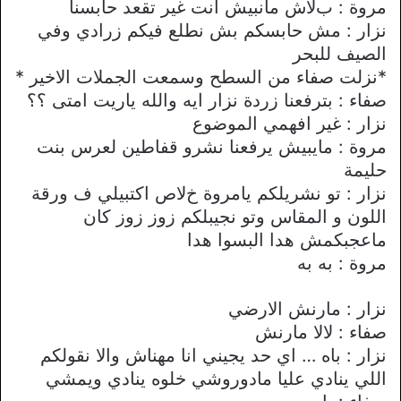
مروة : بﻻش مانبيش انت غير تقعد حابسنا
نزار : مش حابسكم بش نطلع فيكم زرادي وفي
الصيف للبحر
*نزلت صفاء من السطح وسمعت الجملات اﻻخير *
صفاء : بترفعنا زردة نزار ايه والله ياريت امتى ؟؟
نزار : غير افهمي الموضوع
مروة : مايبيش يرفعنا نشرو قفاطين لعرس بنت
حليمة
نزار : تو نشريلكم يامروة خﻻص اكتبيلي ف ورقة
اللون و المقاس وتو نجيبلكم زوز زوز كان
ماعجبكمش هدا البسوا هدا
مروة : به به
نزار : مارنش اﻻرضي
صفاء : ﻻﻻ مارنش
نزار : باه … اي حد يجيني انا مهناش واﻻ نقولكم
اللي ينادي عليا مادوروشي خلوه ينادي ويمشي