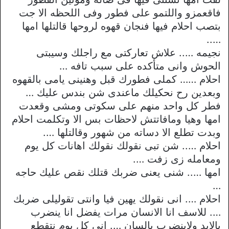
فاقعمزو واللتمو على فطور وفى اللحظه الا جت
بتصب احلام فيها فنجان قهوه لروحها قالتلها امها
…..
نجيمه ….. علاش تعاركتى مع راجلك وسيبتى
الحوش وانى متأكده على سبب تافه …
احلام …… كملى فطورك قبل وهنينى يامى بالقهوه
وبعدين رح نحكيلك ماعندى شن بندس عليك …
فطر كل واحد منهم على سكوتى ومشى وقعدت
امها وهيا ومافاتتش لاحظات بس الا وتكلمت احلام
وبدت تطلع الا دساته من شهور وقالتلها ….
احلام ….. شن تبى نقولك نقولك اهانات كل يوم
ومعامله زى زفت ….
امها ….. شنى يعنى ضربك قتلك نقص عليك حاجه
…
احلام …. انى نقولك يهين فيا وانتى تقوليلى ضربك
…. للاسف انا الانسان مرات يفضل انا ينضرب
بالايد ولاينضرب بالسان …. انى كل يوم نتقطع