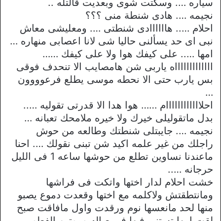
سياره …. وسكتت شوى وبعديت قالتله ..
نجيمه …. هادى شنطة منى ؟؟؟
احلام ….. هاااااادى شنطتى …. ومعليشى معاش
نبى اى حد يسألنى حاليا شى لانا اعصابى منهاره …
امها ….. على كيفك هوا ولا على كيفك ……
اااااااااااااه ياربى شن هامصايب الا تنحدف فوقى
بس يارب حتى الا نحطه موسى يطلع فرعوووون
…
احلاااااااااااام …… هوا هدا الا قدرتى تقوليه …..
بدل ماتقوليلى خيرك ولا خيره ملامحك تعبانه …
نجيمه …. جايبتلى شنطتك وطالعه من حوش
راجلك من غير علمه اكيد شن تبنى نقولك …. احنا
ماعندنا نساوين تطلع من حوشها ساعه 1 فى الليل
حرجانه …..
خشت احلام لدار اختها واتكت فى فراشها
ومانتطقتش ولاكلمه مع اختها وقعدت دموع يصبو
منها لحد مانعسها نوم ورقدت واول مافاقت صبح
لقت امها تستنى فيها فى صاله وموتين الفطور