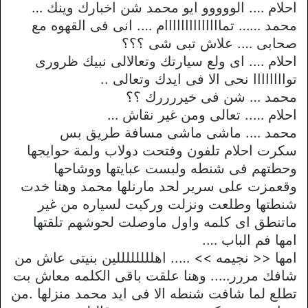
احلام …. الووووو ايو محمد شن اخبارك وينك …
محمد …… تماااااااااااااام …. انى فى القهوه مع
صحابى …. علاش تبى شى ؟؟؟
احلام …. اى ولع سيارتك وتعالالى نبيك ظرورى
تواااااااا نحى الا فى ايدك وتعالى ..
محمد … شن فى خيررررك ؟؟
احلام ….. تعالى ومن غير نقاش …
محمد …. ماشى ماشى مسافة طريق بس
سكرت احلام تلفون وفتحت دولاب ولمة حوايجها
وحطتهم فى شنطه ولبست عبايتها ووشاحها
وقعمزت على سرير لحد مارنلها محمد وهنا خدت
شنطتها وطلعت ونزلت وركبت لسياره من غير
ماتنطق اى كلمه واول ماوصلت لحوشهم تلقتها
امها فم الباب ….
امها << نجيمه >> ….. اهللللللللين بنيتى عاش من
شافك مررر….. وهنا علقت باقى الكلمه معاش بت
تطلع لما شافت شنطه الا فى ايد محمد منزلها .من