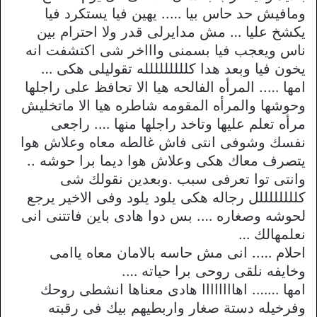
ومافيش حد حاس بيا ….. يهين فيا يستكرد فيا
يكشخ عليا … مش مدايرلى قدر ولا احترام بين
ناس ويعجب فيا بسمنى واااخر شى اكتشفت انه
يخون فيا وبعد هدا كللللللللله تقوليلى هكى …
امها ….. المرأه الفالحه هيا الا تحافظ على راجلها
وحوشها والمرأه المقومه شاطره هيا الا ماتخليش
مرأه تعلم عليها وتاخد راجلها منها …. راجعى
نفسك وشوفى انتى فاش غالطه معاه وعلاش هوا
يتصرف معاك هكى وعلاش هوا ديما برا حوشه ..
وانتى توا تعرفى سبب .وبعدين نقولك شى
كللللللللل رجاله هكى يلود يلود وفى الاخير يرجع
لحوشه وصغاره …. بس دوا هادى باين فاتتنى انى
نعلمهالك …
احلام ….. انى مش حاسه بالامان معاه ياامى
وخايفه نلقى روحى برا حياته ….
امها ……. اهاااااااا هادى معناها انشطى روحك
وفرخيله دستة صغار واربطيهم بيك فى رقبته