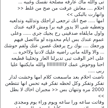
تى والله ماك عارفه مصلحة نفسك وغبيه …
احلام …. معاش عرفت من صح من غلط <<
وانهارت بالبكى >>
امها ….. صح انك ترجعى لراجلك وتدلليه وتدلعيه
وتعطيه شى الا يدور فيه برا ومش لاقيه عندك
واول مايلقاه صدقينى رح يجيك جرى …… وعلى
عموم عندك بس ايام محدوده لو مااتصل فيهم
ورجعك …. بوك رح يرفعك غصبن عنك ولفم حوشك
… والا والله مانى راضيه عليك لادنيا ولااخره …
على اخر الوقت تبى تديرلنا العار وتخلينا قطيعه
احنا ووحوش عمك لااااااااااااا والله مايكتبها عليا
ربى …..
ناضت احلام بعد ماسمعت كلام امها وخشت لدار
تفكر وتفكر وكل لحظه تفكر فيه تحس انها تنتطعن
2000 مره وتنهان بس << مجبران اخاك لا بطل
>>
وفاتت ساعه ورا ساعه ويوم وراء يوم ومجدى