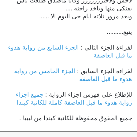
لاحس ولاخبررررررر وكأنا ماصدق طلعت باش
يفتكى منها وياخد راحته ….
وبعد مرور تلاته ايام جى اليوم الا ……
يتبع……….
لقراءة الجزء التالي :
الجزء السابع من رواية هدوء
ما قبل العاصفة
لقراءة الجزء السابق :
الجزء الخامس من رواية
هدوء ما قبل العاصفة
للإطلاع علي فهرس اجزاء الرواية :
جميع اجزاء
رواية هدوء ما قبل العاصفة كاملة للكاتبة كيندا
جميع الحقوق محفوظة للكاتبة كيندا من ليبيا .
فيسبوك
X
بينتيريست
‏Reddit