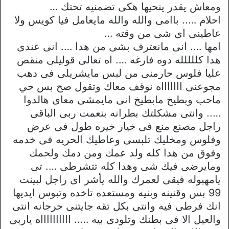
ومعاش يقدر ينحيها هكى تضمنيه تحتك …
احلام ….. باامى والله والله مايعامل فيا كويس ولا
عاطينى اى شى من وقته …
امها …. انى مانعترف بشى من هدا …. انى عندى
هدا كللللله دوه فارغه …. اه تعالى قوليلى منقص
عليا فلوس حارمنى من لبس مايشريلى فى دهب
مجوعنى اااااااه نوقف معاك وتقول صح بس حي
ماحب وبطيخ مابطيخ انى مايمشى معاى هالدوا
….. وانتى مشكلتك بطرانه بنعمت ربى الباقى
راجل مصنع منع فى خيار خيره طول فى عرض
وفلوس ومخليك تلبسى وعاطيك الحريه فى خدمه
وفوق من هدا كله ولد عمك ومن دمك ولحمك
ومايرضى فيك شى وهدا كله تتشرطى …. تى
يامهبوله فيقى لعمرك والله يأشر اى راجل لبينت
99 بس وقنينه وبنيه ومستعده تاخده وتبوس ايديها
انك فرطى فيه وانتى بكل تقه جايتنى حرجانه انتى
والعيل الا فى بطنك وتلودى بيه ….. ااااااااااه ياربى