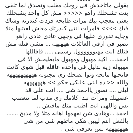
يقولى ماتاخدش فى روحك مقلب وتصدق لما تلقى
بنت تشبحلك راهو <<<<< مش كل واحد يشبحلك
يعنى معجب بيك مرات طايحه فردت كندرته وشاك
فيك >>>> فامرات انتى كندرتك معاش لقيتيها متلا
وجايه تدورى عليها فى وجهى عادى عادى راهو
تصير فى ارقى العائلات هههههه … مشى قتله مش
قتلك انت مهبوووووول رسمى ….. فاقاللها
احمد…. اكيد مهبول ومهبول مايطيحش الا فى
مهبوله زيه بدليل فى واحده عاقله قبل شوى كانت
فاتحتها مانحه وتوا تضحك زى مجنونه ههههههههههه
والله << ده انتى عليكى حكم >> هههههههه
ليلى …. تصور يااحمد شى …. انت على قد
عصبيتك ومرات تبدا كلامك زى مدب لما تتعصب
بس واللهى انت اطيب منك مافيش ..
احمد …وهادى شن نفهمها اهانه متلا ولا مديح …….
بالفعل انتم ليبين هكى ماتفهم شى من شى
هههههههه بس تعرفى شى .