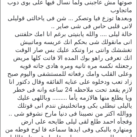
صوتها مش عاجبنى ولما نسال فيها على بوى دوب
ماتجاوب
وبعدها توزع فيا وتصكر … شن فى ياخالتى قوليلى
لانى قلبى حاس فى شى صاير ..
خالة ليلى …. والله يابنيتى برغم انا امك حلفتنى
انى مانقولك شى بحكم انك عريسه وماتبيش
تغششك وانتى برا وتنكد عليك بس صار الوقت
انك تعرفى راهو بوك المده الا فاتت كلها مريض
رجعتله نكسه مره تانيه ومره هادى جاته قويه
وعلى القلب وامك رفعاته للمستشفى واليوم صبح
زاد تعب ودخلوه على عنايه الفائقه وقال دكتور انا
لازم يقعد تحت ملاحظه 24 ساعه وانه فى خطر
ويا يطلع منها هالازمه يأما ……… وباللهى عليك
ياليلى تبطلى بكى وماتخلنيش نندم انى قوتلك
ووالله اكتر من نصيبنا فى دنيا مارح نشوفو شى ..
وفجأه احمد طلع لقى ليلى طايحه على ارض
ومنهاره بالبكى وفى ايدها سماعه فا لوح فوطه من