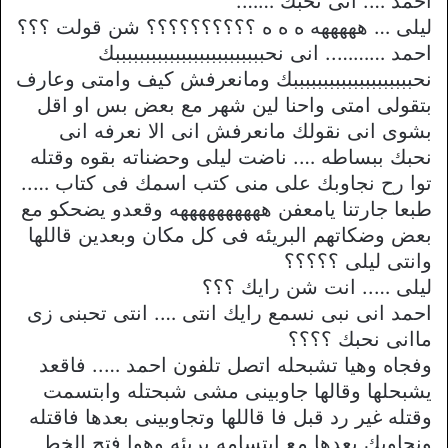
احمد …. انى نحبك …….
ليلى … هههههه ه ه ه ؟؟؟؟؟؟؟؟؟؟ شن قولت ؟؟؟
احمد ……….. انى نحبببببببببببببببببببببببببك
نحببببببببببببببببببببك ومانعرفش كيف وامتى وعارف
بتقولى امتى واحنا لين شهر مع بعض بس او اقل
بشوى انى نقولك مانعرفش انى الا نعرفه انى
نحبك ببساطه …. ناضت ليلى وحضناته بقوه وقتله
توا رح نجاوبك على منى كتب اسمك فى كتاب …..
طبعا جارتنا يامعفن ههههههههههه وقعدو يضحكو مع
بعض وضكاتهم البريئه فى كل مكان وبعدين قاللها
وانتى ليلى ؟؟؟؟؟
ليلى ….. انت شن رايك ؟؟؟
احمد انى نبى نسمع رايك انتى …. انتى تحبنى زى
ماانى نحبك ؟؟؟؟
وفجاه وهيا تشبحله اتصل تلفون احمد ….. فاقعد
يشبحلها وقالها جاوبينى مشى شبحتله وابتسمت
وقتله غير رد قبل فا قاللها وتجاوبينى بعدها فاقتله
ونجاوبك بعدها مع ابتسامه بريئه وهوا فتح الخط