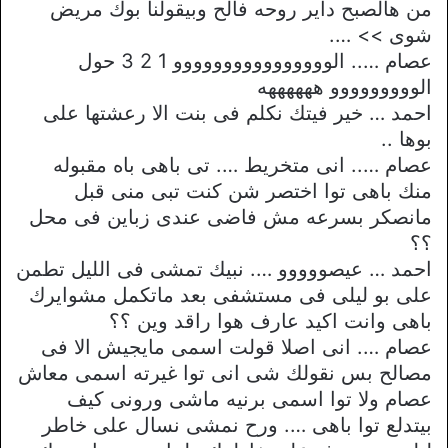
من هالصبح داير روحه فالح وبيقولنا بوك مريض
شوى >> ….
عصام ….. الوووووووووووووووو 1 2 3 حول
الووووووووو ههههههه
احمد … خير فيتك نكلم فى بنت الا رعشتها على
بوها ..
عصام ….. انى متخريط …. تى باهى باه مقبوله
منك باهى توا اختصر شن كنت تبى منى قبل
مانصكر بسرعه مش فاضى عندى زباين فى محل
؟؟
احمد … عيصووووو …. نبيك تمشى فى الليل تطمن
على بو ليلى فى مستشفى بعد ماتكمل مشوايرك
باهى وانت اكيد عارف هوا راقد وين ؟؟
عصام …. انى اصلا قولت اسمى مايجيش الا فى
مصالح بس نقولك شى انى توا غيرته اسمى معاش
عصام ولا توا اسمى برنيه ماشى ورونى كيف
بيتدلع توا باهى …. ورح نمشى نسال على خاطر