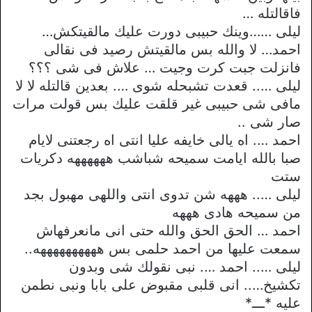
فاقالتله …
ليلى ……وينك حبيبى دورت عليك مالقيتكش…
احمد… لا والله بس مالقيتش رصيد فى نقالى
فانزلت جبت كرت وجيت … علاش فى شى ؟؟؟
ليلى ….. قعدت تشبحله شوى …. بعدين قالتله لا لا
مافى شى حبيبى غير قلقت عليك بس قولت مرات
صار شى ..
احمد …. اه يالى خايفه عليا انتى اه رجعتنى لايام
صبا بالله ايامت سميحه شباشب ههههههه دكريات
ستت
ليلى ….. هههه شن تدوى انتى واللهى مهبول بجد
من سميحه هادى هههه
احمد … الحق الحق والله حتى انى مانعرفهاش
سمعت عليها من احمد حلمى بس ههههههههههه..
ليلى ….. احمد …. نبى نقولك شى وبدون
تكشيخ….. انى قلبى مقبوض على بابا ونبى نطمن
عليه *ـــ*