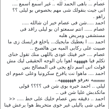
عصام … باهى الحمد لله .. غير اسمع اسمع ….
انى جيت بنقولك شى مهم بخصوص بو ليلى ؟؟
راهو .
احمد …..شن فى عصام خير ان شالله …..
عصام …… انتم سمعتو ان بو ليلى راقد فى
مستشفى ومريض هلبه
احمد …. ا يعطيك مايجيك… ياخلع فرايسك زى ما
صبيت على ركابى الميه من هالصبح ..
عصام …. خير فيتك عودى باللهى منك تقول خناى
تكلم فيا هههههه اهوا بان الوجه الحقيقى ليك مش
قولت انى اسم دلع يجى فى المصالح بس
احمد …. ماهوا نت يافرخ سكرونيا وعلى عموم اى
ييييييييه نعرفو هههههههه..
ليلى .. احمد خيره بوى شن فى ؟؟؟؟ قولى
ماتكدبش عليا شن فى ..
احمد .. دقيقه بس عصام خليك على خط ….. <<
مافى شى ياليلى غير خوى متخريط هوا يرعش فينا