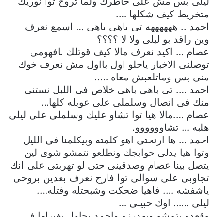
ليلى بس مش على خاطرك ولما تروح توا نوريك
متخريط كيف شكلها ….
احمد .. ههههههه تى باهى باهى … اسمع تعرف
وين راقد بو ليلى ولا لا ؟؟؟؟
عصام … اكيد نعرف مالا كيف قوتلك بافهومى
توصلنى الاخبار ياحلو اول بااول مش تعرف خوك
منى بس وماتلعبش معاه …..
احمد …. تى باهى باهى خلاص فى الليل نستنى
منك فى اتصال وسلملى على عويله كلها…
عصام ….مالا هيا توا تشاو عليك وسلملى على ليلى
هلبه … تشاوووووو.
احمد … ها ارتحتى اهو كلمته وبيكلمنا فى الليل
وتوا هيا يدلى حوايجك ونطلعو نتمشو شوى لين
يتصل بينا عصام وصدقينى حتى لو تهربتى على انك
تجاوبى على سوالى توا فارح نعرف بعدين بروحى
ياشفشه …. فاهيا ضحكت وشبحتله وقتله….
ليلى …… اوك حبيبى …
وقعدو يتمشو ويهدرزو واحمد يحاول يغيرلها فى