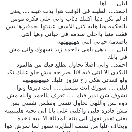
ليلى …. اها .
احمد…. الطيبه فى الوقت هوا بدت عيبه …. يعنى
اد لم تكن دئبا اكلتك دئاب وانى على فكره مؤمن
بالحكمه هيا هلبه لانى للاسف عشتها بحدفيرها بس
فقت منها بااحلى صدمه فى حياتى وهيا انتى
ياصدمة حياتى انتى هههههههه
ليلى …. باهى باهى يااحمد زيد تسهوك وانى مش
فى بابك
احمد… وانى اصلا نحاول نطلع فيك من هالمود
النكدى الا انتى فيه لانا بصراحه مش حلو عليك نكد
ولو قعدتى هكى رح نتزوز عليك هههههههههه
ليلى …. شورك انت متسبل….. انت ديرها وتوا
تشوف شن ندير فيك ….. تعرف يااحمد والله مش
دوه بس واللهى نحاول ننسى ونطمن نفسى بس
مش قادره قلبى واكلنى على بابا انى نحبه هلببببببه
يعنى تقدر تقول انى بنته المدللة الا نبيه ناخده
ويخاف عليا من نسمه الطايره تصور لما نمرض هوا