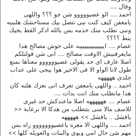
وقال ….
احمد …. الو عصيووووو شن جو ؟؟؟ واللهى
يامعفن كيف كنت نبى نتصل بيك مستاحشك هلبببه
ونبى نطلب منك خدمه بس يالله ادكر القط يجيك
ينط ؟؟؟؟
عصام …. اييييييييييييييه على حوش مصالح هدا
مايعرفنيش الاوقت مصالح …. انى شن قولتلكم
اصلا عارف اى حد يقولى عصيوووووو معناها نمنع
طول لانا الواو الا فى الاخير هوا بيجى على عداب
جلدى هههههه
احمد .. واللهى يامعفن تعرف انى نعزك هلبه كان
هدا مانطلب منك انت بدات ….
عصام …. ههههههه اصلا ماعندكش حد غيرى
للاسف مالا منى بتتطلب من هدكا الا برعاية <<
يافشل .. يافشل >> هههههه
احمد …. واللهى الا معزه ياعصيووووووو راه بس
مهم شن حال امى وبوى والبنات والعويله كلها >>