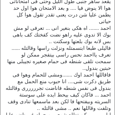
يقعد ساهر جنبى طول الليل وحتى فى امتحاناتى
هوا الا ينوض فيا …. و بعد الامتحان هوا اول حد
يطمن عليا شن درت يعنى تقدر تقول هوا كل
حياتى
احمد ……. اه هكى بنغير انى … تعرفى لو مش
بوك الا تدوى عليه راهو نضت كفختك كف باهى
بس لانه بوك بلعتها وسكتت ..
فاليلى طبعا ابتسمتله ونزلت راسها وقالتله ……
تعرف يااحمد نحس راسى بيتفجر ممكن لو
سمحت تلقى شنطه فى حمام صغيره تجيبلى منها
حبتين بندول..
فاقاللها احمد اوك …….ومشى للحمام وهوا فى
طريق دكرت شى…. انا حبوب منع الحمل مع
بندول فى نفس شنطه فاناضت تجرررررى وقالتله
احمد … فاكان كيف بيحط ايده على سوستة
السريته وبيفتحها فا لكن بعد ماسمعها تنادى وقف
وتلفت وقاللها نعم .. مشى قالتله ..
ليلى …. ممكن تطلع شوى من حمام غير ناضو عليا