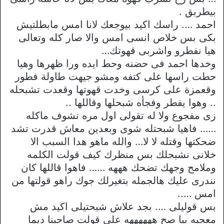
بيطربق .
احمد …. راسك اكيد بيوجعك لانا امس مابطلتيش
بكى بس خلاص انسى امس والا صار كله وتعالى
هيا نفطرو واشربى قهوتك…
وخدها احمد فى حضنه وحط ايده ورا ظهرها وهيا
حطت راسها على كتفه ومشو جيهت طاولة فطور
وقعمزة على كرسى وخدت قهوتها وقعدت تشبحله
.. وهوا يفطر وفجأه شبحلها وقاللها ..
زى مفجوع ولا له تقولى اول مره نشوف ماكله
…… فاهيا شبحتله شوى وبعدين معاش قدرت تشد
ضحكتها وقتله لا لا… والله ماهو هدا السبب الا
خلانى نشبحلك بس منظرك كيف قولت الكلمه
وملامح وجهك تضحك هههه …… فاهوا قاللها كان
نندرى عليك هالجمله بتغيرلك جوك راهو قولتها من
امس …..
بس قوليلى …. بجد علاش شبحتيلى اكيد مش
معجبه بيا صح ههههههه على قولت صاحبنا ديما