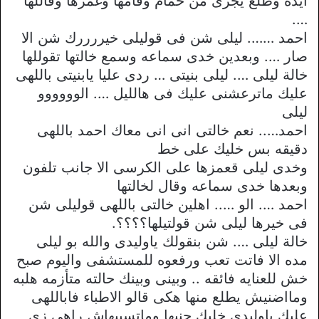
ايده وطلع يجرى من حمام وقامها وغمرها وقاللها
….
احمد ……. ليلى شن فى قوليلى خيررررك شن الا
صار …. وبعدين خدى سماعه وسمع خالتها تقوللها
خالة ليلى …. ليلى بنيتى … ردى عليا يابنيتى باللهى
عليك ماترعشنى عليك فى هالليل …. الوووووو
ليلى
احمد….. نعم خالتى انى انى معاك احمد باللهى
دقيقه بس خليك على خط
وخدى ليلى قعمزها على الكرسى الا جانب تلفون
وبعدها خدى سماعه وقال لخالتها
احمد …. الو ….. اهلين خالتى باللهى قوليلى شن
فى خيرها ليلى شن قولتيلها؟؟؟؟.
خالة ليلى …. شن بنقولك ياوليدى والله بو ليلى
مده الا فاتت تعب ورفعوه للمستشفى واليوم صبح
خش للعنايه فائقه .. وبينى وبينك حالته متأزمه هلبه
ومااضنيش يطلع منها هكى قالو الاطباء فاباللهى
عليك ياوليدى خليك جنبها وماتسيبهاش راهى زى