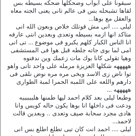
سبقونا على ابواب وضحكلها ضحكه بسيطه بس
لقاها تشبحله بس فى عالم تانى يعنى الجته معاه
والعقل مع بوها…
ليلى …. انى مش قوتلك خلاص وبعون الله انى
متاكد انها ازمه بسيطه وتعدى وبعدين انتى عارفه
انا الناس الكبار كلهم يكبرو فى موضوع … تى انى
امى لما بوى جاته جلطه قبل هوا فى المستشفى
وهيا تقولى كانا بوك مات زعمك وين ندفنوه
هههههه شكلها العزيزة مرمله على واحد تانى واهو
توا ناض زى الاسد ويخى مره مره نوض نلقى فى
دارهم واللعه على اللمبه الحمرا لمبة الطوارى
هههههه …
وطبعا ليلى بعد كلام احمد ليها طمنها هلببببببه
ودعت فى داخلها انا بوها يكون حاله كويس وانا
هادى مجرد سحابة صيف وتعدى .. وبعدين قالت
لاحمد…
ليلى …. احمد انت كان تبى تطلع اطلع بس انى