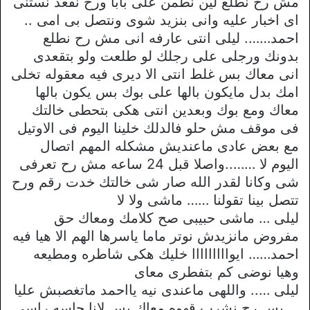
مش رح نطلع لين نطمن على بابا ورح نقعد نستنى
اى اخبار عليه وانى بنزيد شوى ونتصل بى امى ..
احمد……. ليلى انتى عارفه انى مش رح نطلع
بدونك ورجلى على رجلك لو طلعت ولو بتقعدى
انى معاك بس غلط انتى الا ديرى فيه معقوله تخلى
امك بدل مايكون بالها على بوك بس يكون بالها
معاك ومع بوك وبعدين انتى هكى بتحطى خالتك
فى موقف مش حلو فالدلك خلينا اليوم فى الاوتيل
مع بعض عادى ماعنديش مشكله المهم اتصال
اليوم لا ……..واصلا قبل 24 ساعه مش رح تعرفى
شى وكانا لقدر الله صار شى خالتك خدت رقم ورح
تتصل بينا تقولنا …… ماشى ولا لا
ليلى … ماشى حبيبى صح كلامك ومعاك حق
مفروض مانزيدش نوتر ماما ياسرها الهم الا هيا فيه
احمد…… ايوااااااااا خليك هكى شاطره ومطيعه
وهيا نوضى كم بتفطرى معاى
ليلى ….. واللهى ماعندى نيه يااحمد ماتغصبش عليا
… بس رح نشرب قهوه معاك بس لانا حاسه راسى