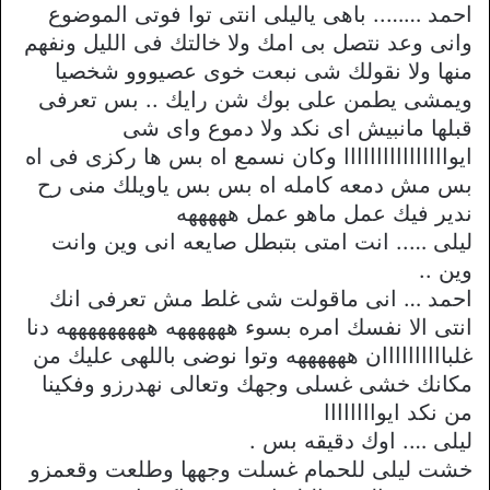
احمد …….. باهى ياليلى انتى توا فوتى الموضوع
وانى وعد نتصل بى امك ولا خالتك فى الليل ونفهم
منها ولا نقولك شى نبعت خوى عصيووو شخصيا
ويمشى يطمن على بوك شن رايك .. بس تعرفى
قبلها مانبيش اى نكد ولا دموع واى شى
ايواااااااااااااااا وكان نسمع اه بس ها ركزى فى اه
بس مش دمعه كامله اه بس بس ياويلك منى رح
ندير فيك عمل ماهو عمل هههههه
ليلى ….. انت امتى بتبطل صايعه انى وين وانت
وين ..
احمد … انى ماقولت شى غلط مش تعرفى انك
انتى الا نفسك امره بسوء ههههههه هههههههههه دنا
غلباااااااااان ههههههه وتوا نوضى باللهى عليك من
مكانك خشى غسلى وجهك وتعالى نهدرزو وفكينا
من نكد ايواااااااا
ليلى …. اوك دقيقه بس .
خشت ليلى للحمام غسلت وجهها وطلعت وقعمزو