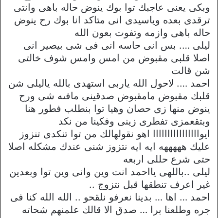
وبكى يعنى عاجبك توا بوك ينوض حاله باهى وانتى
ترقدى بعده وياسيدى انى متاكد انا بوك رح ينوض
حاله باهى وازمه وتفوت بعون الله
ليلى …. بس انى حاسه انى فى شى بيصير انى
اصلا قلبى مقبوض من امس وامس شوف خالتى
شن قالت
احمد …. لاحول الله ياربى استهدى بالله ياليلى شن
قلبك مقبوض مامقبوض صدقينى مافىه شى ورح
ينوض منها زى حصان وهيا توا بنطلب فطور هنا
وبتقعمزى تفطرى زينى وفكينا من نكد
ايواااااااااااااااا اهو نقولهالك من توا تنكدى تنزوز
عليك هههههه ايه ايه نتزوز شنى عندك مشكله اصلا
حتى شرع حللى اربعه
ليلى ..باللهى يااحمد انت وين وانى وين توا وبعدين
غير اعرف تنطقها قبل نتزوج ..
احمد … اها … بدينا نعرفو نلقحو .. الله الله كنا فى
جره وطلعنا برا … صدق الا قالك علمنهم شحاته