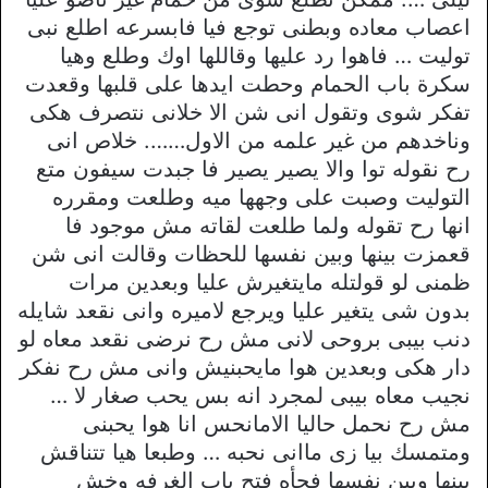
اعصاب معاده وبطنى توجع فيا فابسرعه اطلع نبى
توليت … فاهوا رد عليها وقاللها اوك وطلع وهيا
سكرة باب الحمام وحطت ايدها على قلبها وقعدت
تفكر شوى وتقول انى شن الا خلانى نتصرف هكى
وناخدهم من غير علمه من الاول……. خلاص انى
رح نقوله توا والا يصير يصير فا جبدت سيفون متع
التوليت وصبت على وجهها ميه وطلعت ومقرره
انها رح تقوله ولما طلعت لقاته مش موجود فا
قعمزت بينها وبين نفسها للحظات وقالت انى شن
ظمنى لو قولتله مايتغيرش عليا وبعدين مرات
بدون شى يتغير عليا ويرجع لاميره وانى نقعد شايله
دنب بيبى بروحى لانى مش رح نرضى نقعد معاه لو
دار هكى وبعدين هوا مايحبنيش وانى مش رح نفكر
نجيب معاه بيبى لمجرد انه بس يحب صغار لا …
مش رح نحمل حاليا الامانحس انا هوا يحبنى
ومتمسك بيا زى ماانى نحبه … وطبعا هيا تتناقش
بينها وبين نفسها فجأه فتح باب الغرفه وخش