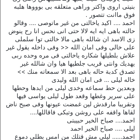
بنيتى اروى واكتر وراهى متعلقه بى بوووها هلبه
فوق ماانت تتصور .
احمد …. اكيد ياخالتى من غير ماتوصى …. وقالو
حالته باهى ايه ايه لالا حتى انى نحس انا رح ينوض
زى الاسد ان شالله باهى مالا خالتى توا سلملى
على خالى وفى امان الله << وفى داخله يقول غير
علاش بلطيلها شكاره ياخالتى فى مره وحده ربى
يهديك وانتى قريب جلطيها هيا وان شالله غير
تصدق كدبة حاله باهى بعد الا سمعاته منك >>
خاله ليلى … فى امان الله وليدى
وبعدين حط سماعه وخدى ليلى من ايدها وحطها
على سرير وغطها وقعد طول ليلى يواسى فيها
وتقريبا مارقدش لين غمضت عيونها وفى صبح ناض
لقاها واقفه على روشن وتبكى فاقاللها….
احمد…. صباح الخير حبيبتى
ليلى …. صباح الخير احمد
احمد…… ليلى مش قتلك من امس بطلى دموع