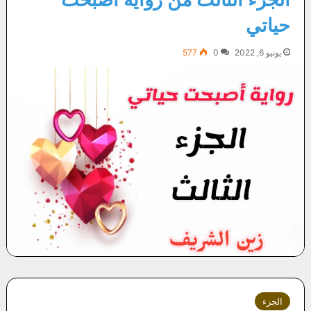
حياتي
يونيو 6, 2022
0
577
الجزء